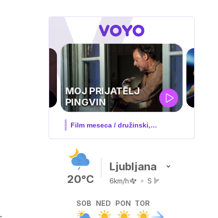
UEFA
SUPERPOKAL
V živo na VOYO: sreda ob 20.30
Ljubljana
20°C
6km/h
S
SOB
NED
PON
TOR