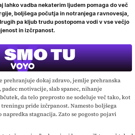
aj lahko vadba nekaterim ljudem pomaga do več
gije, boljšega počutja in notranjega ravnovesja,
drugih pa kljub trudu postopoma vodi v vse večjo
jenost in izčrpanost.
se prehranjuje dokaj zdravo, jemlje prehranska
, padec motivacije, slab spanec, nihanje
bčutek, da telo preprosto ne sodeluje več tako, kot
 treningu pride izčrpanost. Namesto boljšega
 napredka stagnacija. Zato se pogosto pojavi