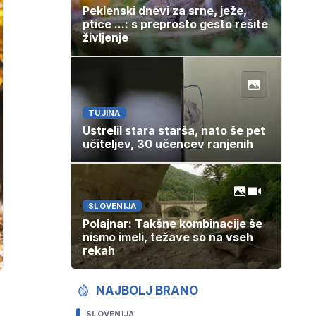
Peklenski dnevi za srne, ježe,
ptice ...: s preprosto gesto rešite
življenje
TUJINA
Ustrelil stara starša, nato še pet
učiteljev, 30 učencev ranjenih
SLOVENIJA
Polajnar: Takšne kombinacije še
nismo imeli, težave so na vseh
rekah
NAJBOLJ BRANO
SLOVENIJA