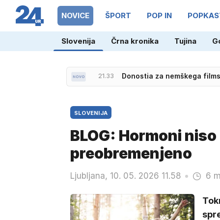
NOVICE
ŠPORT
POP IN
POPKAS
Slovenija
Črna kronika
Tujina
G
21.33
Donostia za nemškega film
SLOVENIJA
BLOG: Hormoni niso p
preobremenjeno
Ljubljana, 10. 05. 2026 11.58
6 m
Tokr
spre