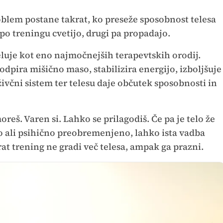
blem postane takrat, ko preseže sposobnost telesa
 po treningu cvetijo, drugi pa propadajo.
luje kot eno najmočnejših terapevtskih orodij.
podpira mišično maso, stabilizira energijo, izboljšuje
včni sistem ter telesu daje občutek sposobnosti in
reš. Varen si. Lahko se prilagodiš. Če pa je telo že
 ali psihično preobremenjeno, lahko ista vadba
t trening ne gradi več telesa, ampak ga prazni.