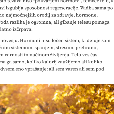
to težava niso "pokvarjeni hormoni", temveč telo, k
si izgublja sposobnost regeneracije. Vadba sama po
 eno najmočnejših orodij za zdravje, hormone,
Toda razlika je ogromna, ali gibanje telesu pomaga
odatno izčrpava.
vnovesju. Hormoni niso ločen sistem, ki deluje sam
včnim sistemom, spanjem, stresom, prehrano,
 varnosti in načinom življenja. Telo ves čas
ma ga samo, koliko kalorij zaužijemo ali koliko
dvsem eno vprašanje: ali sem varen ali sem pod