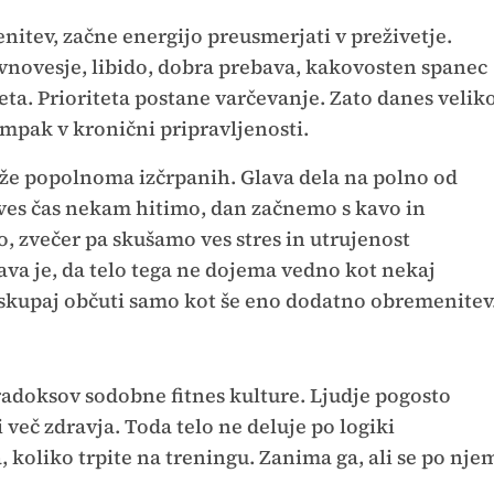
itev, začne energijo preusmerjati v preživetje.
vnovesje, libido, dobra prebava, kakovosten spanec
teta. Prioriteta postane varčevanje. Zato danes velik
ampak v kronični pripravljenosti.
g že popolnoma izčrpanih. Glava dela na polno od
, ves čas nekam hitimo, dan začnemo s kavo in
, zvečer pa skušamo ves stres in utrujenost
ava je, da telo tega ne dojema vedno kot nekaj
e skupaj občuti samo kot še eno dodatno obremenitev
radoksov sodobne fitnes kulture. Ljudje pogosto
več zdravja. Toda telo ne deluje po logiki
, koliko trpite na treningu. Zanima ga, ali se po nje