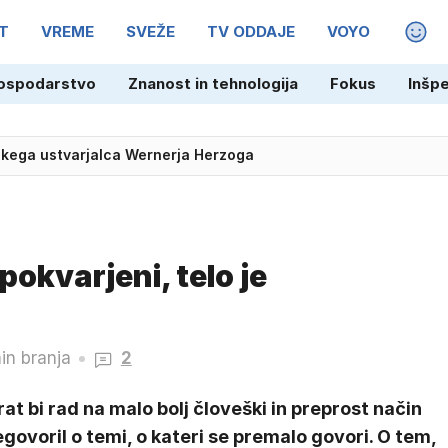
T
VREME
SVEŽE
TV ODDAJE
VOYO
MAGA
ospodarstvo
Znanost in tehnologija
Fokus
Inšp
skega ustvarjalca Wernerja Herzoga
okvarjeni, telo je
in branja
2
at bi rad na malo bolj človeški in preprost način
govoril o temi, o kateri se premalo govori. O tem,