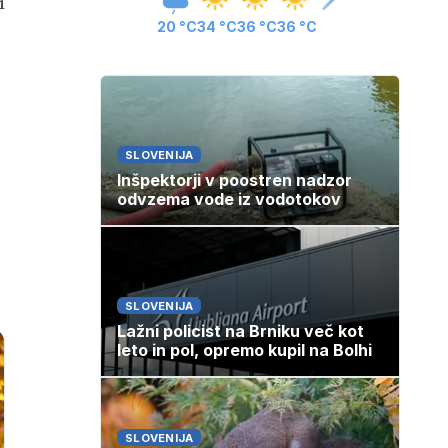
i
20 °C
34 °C
36 °C
36 °C
SLOVENIJA
Inšpektorji v poostren nadzor
odvzema vode iz vodotokov
SLOVENIJA
Lažni policist na Brniku več kot
leto in pol, opremo kupil na Bolhi
SLOVENIJA