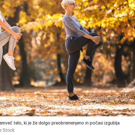
mveč telo, ki je že dolgo preobremenjeno in počasi izgublja
e Stock