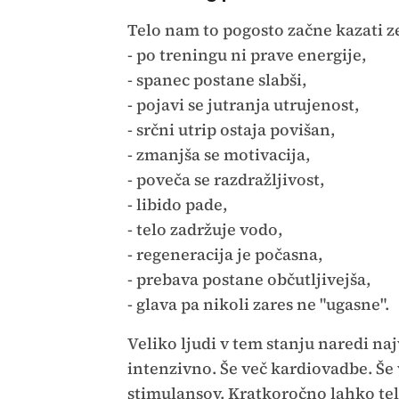
Telo nam to pogosto začne kazati ze
- po treningu ni prave energije,
- spanec postane slabši,
- pojavi se jutranja utrujenost,
- srčni utrip ostaja povišan,
- zmanjša se motivacija,
- poveča se razdražljivost,
- libido pade,
- telo zadržuje vodo,
- regeneracija je počasna,
- prebava postane občutljivejša,
- glava pa nikoli zares ne "ugasne".
Veliko ljudi v tem stanju naredi na
intenzivno. Še več kardiovadbe. Še 
stimulansov. Kratkoročno lahko te