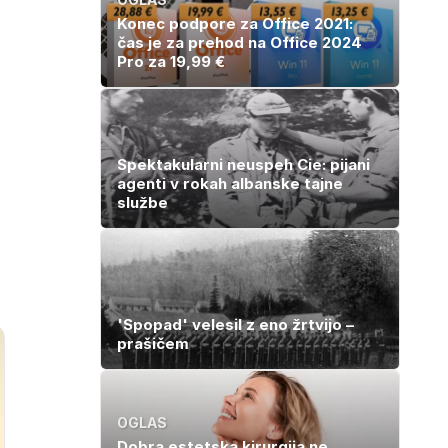
Konec podpore za Office 2021:
čas je za prehod na Office 2024
Pro za 19,99 €
Spektakularni neuspeh Cie: pijani
agenti v rokah albanske tajne
službe
'Spopad' velesil z eno žrtvijo –
prašičem
OGLAS
Dobra estetska kirurgija ne