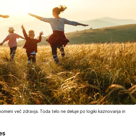
omeni več zdravja. Toda telo ne deluje po logiki kaznovanja in
es