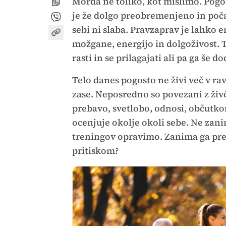
Morda ne toliko, kot mislimo. Pogos
je že dolgo preobremenjeno in poča
sebi ni slaba. Pravzaprav je lahko
možgane, energijo in dolgoživost. 
rasti in se prilagajati ali pa ga še d
Telo danes pogosto ne živi več v ra
zase. Neposredno so povezani z ži
prebavo, svetlobo, odnosi, občutkom
ocenjuje okolje okoli sebe. Ne zani
treningov opravimo. Zanima ga pre
pritiskom?