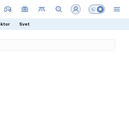
Preklopi barvni na
ZIN
ektor
Svet