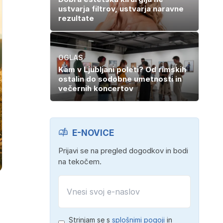
ustvarja filtrov, ustvarja naravne
rezultate
OGLAS
Kam v Ljubljani poleti? Od rimskih
ostalin do sodobne umetnosti in
večernih koncertov
E-NOVICE
Prijavi se na pregled dogodkov in bodi
na tekočem.
Strinjam se s
splošnimi pogoji
in