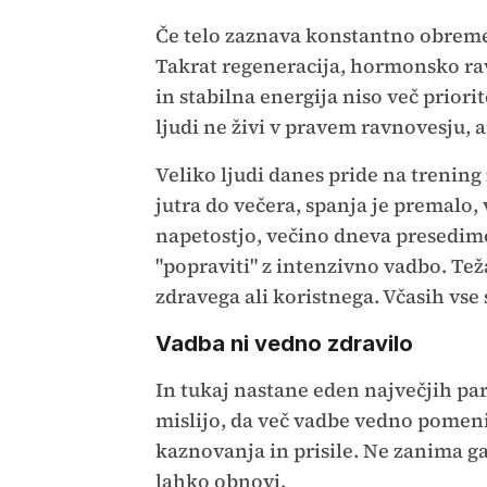
Če telo zaznava konstantno obremen
Takrat regeneracija, hormonsko ra
in stabilna energija niso več priori
ljudi ne živi v pravem ravnovesju, 
Veliko ljudi danes pride na trenin
jutra do večera, spanja je premalo
napetostjo, večino dneva presedimo
"popraviti" z intenzivno vadbo. Tež
zdravega ali koristnega. Včasih vs
Vadba ni vedno zdravilo
In tukaj nastane eden največjih pa
mislijo, da več vadbe vedno pomeni 
kaznovanja in prisile. Ne zanima ga
lahko obnovi.