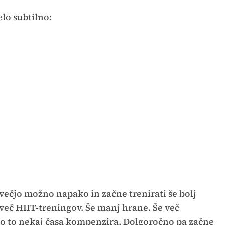
lo subtilno:
jvečjo možno napako in začne trenirati še bolj
več HIIT-treningov. Še manj hrane. Še več
lo to nekaj časa kompenzira. Dolgoročno pa začne