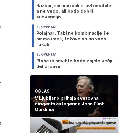
Razburjeni: naročili e-avtomobile,
a ne vedo, ali bodo dobili
subvencijo
o
SLOVENIJA
Polajnar: Takšne kombinacije še
nismo imeli, težave so na vseh
rekah
SLOVENIJA
Plohe in nevihte bodo zajele večji
del države
.
OGLAS
V Ljubljano prihaja svetovna
dirigentska legenda John Eliot
Gardiner
m
OGLAS