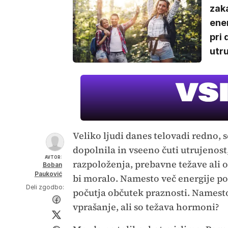
zak
ener
pri 
utru
Veliko ljudi danes telovadi redno, 
dopolnila in vseeno čuti utrujenost
AVTOR:
razpoloženja, prebavne težave ali o
Boban
Pauković
bi moralo. Namesto več energije po
Deli zgodbo:
počutja občutek praznosti. Namesto
vprašanje, ali so težava hormoni?