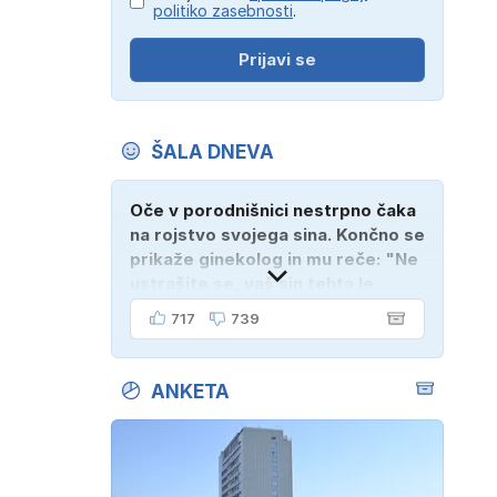
politiko zasebnosti
.
Prijavi se
ŠALA DNEVA
Oče v porodnišnici nestrpno čaka
na rojstvo svojega sina. Končno se
prikaže ginekolog in mu reče: "Ne
ustrašite se, vaš sin tehta le
dober kilogram!" "Nič čudnega,
717
739
gospod doktor, saj se z ženo
poznava šele tri mesece."
ANKETA