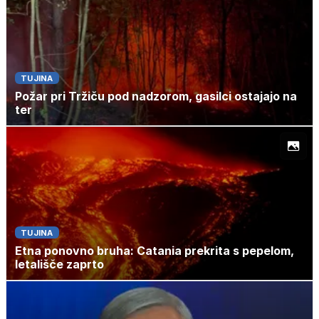
TUJINA
Požar pri Tržiču pod nadzorom, gasilci ostajajo na
ter
TUJINA
Etna ponovno bruha: Catania prekrita s pepelom,
letališče zaprto