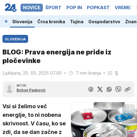
NOVICE
ŠPORT
POP IN
POPKAST
VREME
Slovenija
Črna kronika
Tujina
Gospodarstvo
Znano
SLOVENIJA
BLOG: Prava energija ne pride iz
pločevinke
Ljubljana, 25. 05. 2025 07.00
7 min branja
5
AVTOR:
Boban Pauković
Vsi si želimo več
energije, to ni nobena
skrivnost. V času, ko se
zdi, da se dan začne z