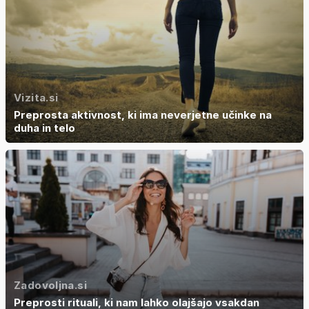
Vizita.si
Preprosta aktivnost, ki ima neverjetne učinke na
duha in telo
Zadovoljna.si
Preprosti rituali, ki nam lahko olajšajo vsakdan