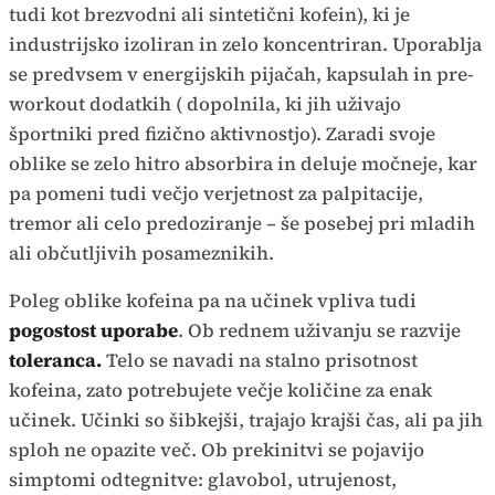
tudi kot brezvodni ali sintetični kofein), ki je
industrijsko izoliran in zelo koncentriran. Uporablja
se predvsem v energijskih pijačah, kapsulah in pre-
workout dodatkih ( dopolnila, ki jih uživajo
športniki pred fizično aktivnostjo). Zaradi svoje
oblike se zelo hitro absorbira in deluje močneje, kar
pa pomeni tudi večjo verjetnost za palpitacije,
tremor ali celo predoziranje – še posebej pri mladih
ali občutljivih posameznikih.
Poleg oblike kofeina pa na učinek vpliva tudi
pogostost uporabe
. Ob rednem uživanju se razvije
toleranca.
Telo se navadi na stalno prisotnost
kofeina, zato potrebujete večje količine za enak
učinek. Učinki so šibkejši, trajajo krajši čas, ali pa jih
sploh ne opazite več. Ob prekinitvi se pojavijo
simptomi odtegnitve: glavobol, utrujenost,