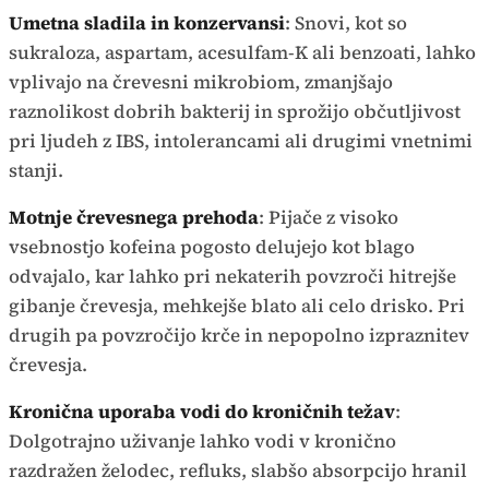
Umetna sladila in konzervansi
: Snovi, kot so
sukraloza, aspartam, acesulfam-K ali benzoati, lahko
vplivajo na črevesni mikrobiom, zmanjšajo
raznolikost dobrih bakterij in sprožijo občutljivost
pri ljudeh z IBS, intolerancami ali drugimi vnetnimi
stanji.
Motnje črevesnega prehoda
: Pijače z visoko
vsebnostjo kofeina pogosto delujejo kot blago
odvajalo, kar lahko pri nekaterih povzroči hitrejše
gibanje črevesja, mehkejše blato ali celo drisko. Pri
drugih pa povzročijo krče in nepopolno izpraznitev
črevesja.
Kronična uporaba vodi do kroničnih težav
:
Dolgotrajno uživanje lahko vodi v kronično
razdražen želodec, refluks, slabšo absorpcijo hranil