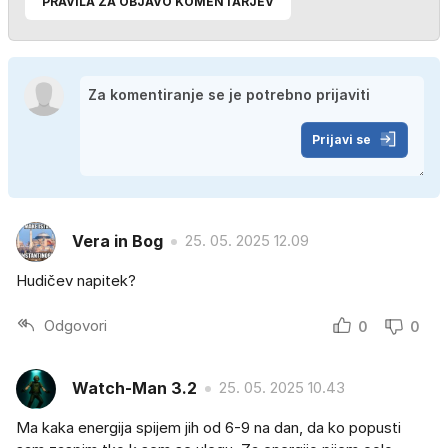
PRAVILA ZA OBJAVO KOMENTARJEV
Prijavi se
Vera in Bog
25. 05. 2025 12.09
Hudičev napitek?
Odgovori
0
0
Watch-Man 3.2
25. 05. 2025 10.43
Ma kaka energija spijem jih od 6-9 na dan, da ko popusti