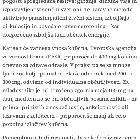
pogosto spregledane rešitve: gibanje, dihalne vaje in
izpostavljenost sončni svetlobi. Te naravne metode
aktivirajo parasimpatični živčni sistem, izboljšajo
cirkulacijo in povečajo raven serotonina – kar
dolgoročno izboljša tudi občutek energije.
Kar se tiče varnega vnosa kofeina, Evropska agencija
za varnost hrane (EFSA) priporoča do 400 mg kofeina
dnevno za zdrave odrasle. V praksi pa se za mnoge
ljudi kot bolj optimalen izkaže odmerek med 200 in
300 mg, odvisno od individualne občutljivosti. Za
mladostnike je priporočena zgornja meja 100 mg na
dan, medtem ko se pri občutljivih posameznikih – na
primer pri tistih z nespečnostjo, anksioznostjo ali
težavami z želodcem – priporoča še manj ali celo
popolna izločitev kofeina.
Pomembno je tudi razumeti, da se kofein iz različnih