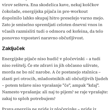
virov sešteva. Ena skodelica kave, nekaj koščkov
čokolade, energijska pijača in pre-workout
dopolnilo lahko skupaj hitro presežejo varno mejo.
Zato je smiselno spremljati celoten dnevni vnos in
včasih razmisliti tudi o odmoru od kofeina, da telo
ponovno vzpostavi naravno občutljivost.
Zaključek
Energijske pijače niso hudič v pločevinki – a tudi
niso rešitelj. Če ste zdravi in jih občasno uživate,
morda ne bo nič narobe. A če postanejo stalnica –
zlasti pri otrocih, mladostnikih ali občutljivih ljudeh
– potem težave niso vprašanje "če", ampak "kdaj".
Namesto vprašanja: ali naj to pijem? se raje vprašajte:
zakaj to sploh potrebujem?
Prava energija ne pride iz pločevinke – pride iz