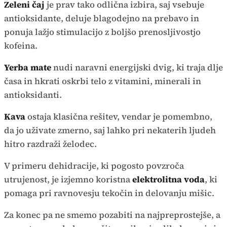
Zeleni čaj
je prav tako odlična izbira, saj vsebuje
antioksidante, deluje blagodejno na prebavo in
ponuja lažjo stimulacijo z boljšo prenosljivostjo
kofeina.
Yerba mate
nudi naravni energijski dvig, ki traja dlje
časa in hkrati oskrbi telo z vitamini, minerali in
antioksidanti.
Kava
ostaja klasična rešitev, vendar je pomembno,
da jo uživate zmerno, saj lahko pri nekaterih ljudeh
hitro razdraži želodec.
V primeru dehidracije, ki pogosto povzroča
utrujenost, je izjemno koristna
elektrolitna voda
, ki
pomaga pri ravnovesju tekočin in delovanju mišic.
Za konec pa ne smemo pozabiti na najpreprostejše, a