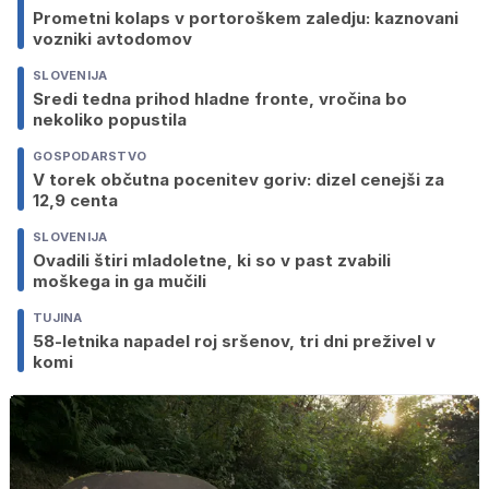
Prometni kolaps v portoroškem zaledju: kaznovani
vozniki avtodomov
SLOVENIJA
Sredi tedna prihod hladne fronte, vročina bo
nekoliko popustila
GOSPODARSTVO
V torek občutna pocenitev goriv: dizel cenejši za
12,9 centa
SLOVENIJA
Ovadili štiri mladoletne, ki so v past zvabili
moškega in ga mučili
TUJINA
58-letnika napadel roj sršenov, tri dni preživel v
komi