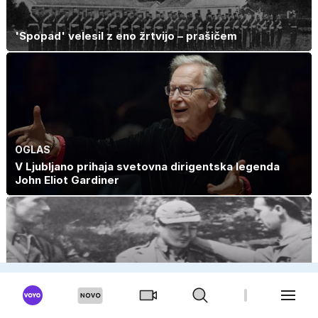
'Spopad' velesil z eno žrtvijo – prašičem
OGLAS
V Ljubljano prihaja svetovna dirigentska legenda
John Eliot Gardiner
Spektakularni neuspeh Cie: pijani agenti v rokah