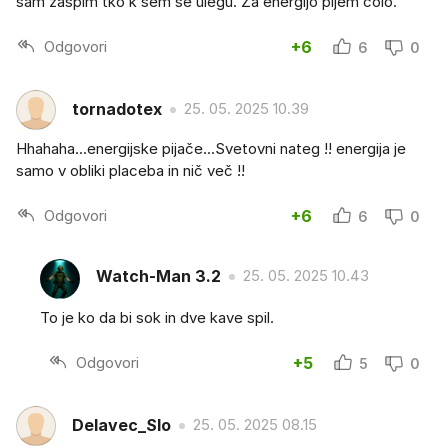
sam zaspim tko k sem se ulegu. Za energijo pijem colo.
Odgovori
+6
6
0
tornadotex
25. 05. 2025 10.39
Hhahaha...energijske pijače...Svetovni nateg !! energija je
samo v obliki placeba in nič več !!
Odgovori
+6
6
0
Watch-Man 3.2
25. 05. 2025 10.43
To je ko da bi sok in dve kave spil.
Odgovori
+5
5
0
Delavec_Slo
25. 05. 2025 08.15