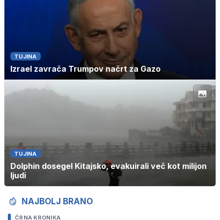
TUJINA
Izrael zavrača Trumpov načrt za Gazo
TUJINA
Dolphin dosegel Kitajsko, evakuirali več kot milijon
ljudi
NAJBOLJ BRANO
ČRNA KRONIKA