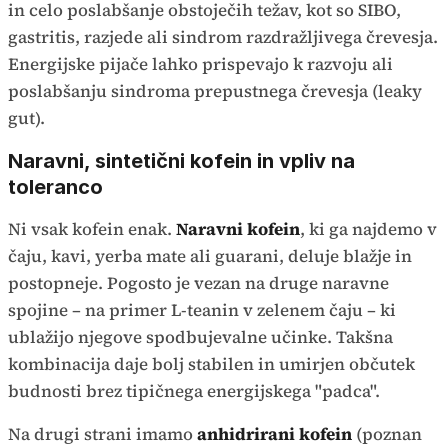
in celo poslabšanje obstoječih težav, kot so SIBO,
gastritis, razjede ali sindrom razdražljivega črevesja.
Energijske pijače lahko prispevajo k razvoju ali
poslabšanju sindroma prepustnega črevesja (leaky
gut).
Naravni, sintetični kofein in vpliv na
toleranco
Ni vsak kofein enak.
Naravni kofein
, ki ga najdemo v
čaju, kavi, yerba mate ali guarani, deluje blažje in
postopneje. Pogosto je vezan na druge naravne
spojine – na primer L-teanin v zelenem čaju – ki
ublažijo njegove spodbujevalne učinke. Takšna
kombinacija daje bolj stabilen in umirjen občutek
budnosti brez tipičnega energijskega "padca".
Na drugi strani imamo
anhidrirani kofein
(poznan