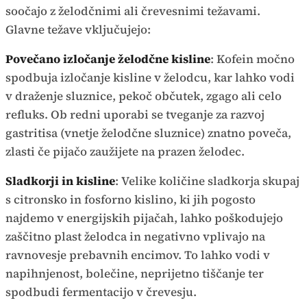
soočajo z želodčnimi ali črevesnimi težavami.
Glavne težave vključujejo:
Povečano izločanje želodčne kisline
: Kofein močno
spodbuja izločanje kisline v želodcu, kar lahko vodi
v draženje sluznice, pekoč občutek, zgago ali celo
refluks. Ob redni uporabi se tveganje za razvoj
gastritisa (vnetje želodčne sluznice) znatno poveča,
zlasti če pijačo zaužijete na prazen želodec.
Sladkorji in kisline
: Velike količine sladkorja skupaj
s citronsko in fosforno kislino, ki jih pogosto
najdemo v energijskih pijačah, lahko poškodujejo
zaščitno plast želodca in negativno vplivajo na
ravnovesje prebavnih encimov. To lahko vodi v
napihnjenost, bolečine, neprijetno tiščanje ter
spodbudi fermentacijo v črevesju.