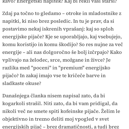
kavo? Energetski napitek? Kaj bi rekli vaši starši?
Zdaj pa točno to gledamo – otroke in mladostnike z
napitki, ki niso brez posledic. In tu je prav, da si
postavimo nekaj iskrenih vprašanj: kaj so sploh
energijske pijače? Kje se uporabljajo, kaj vsebujejo,
komu koristijo in komu škodijo? So res nujne za več
energije – ali nas dolgoročno še bolj izčrpajo? Kako
vplivajo na želodec, srce, možgane in živce? Je
razlika med "poceni" in "premium" energijsko
pijačo? In zakaj imajo vse te kričeče barve in
sladkaste okuse?
Današnjega članka nisem napisal zato, da bi
kogarkoli strašil. Niti zato, da bi vam pridigal, da
nikoli več ne smete spiti kofeinske pijače. Želim le
objektivno in trezno deliti moj vpogled v svet
energijskih pijač – brez dramatičnosti, a tudi brez