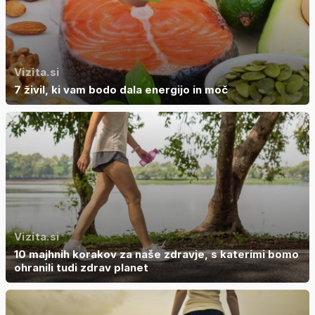
Vizita.si
7 živil, ki vam bodo dala energijo in moč
Vizita.si
10 majhnih korakov za naše zdravje, s katerimi bomo
ohranili tudi zdrav planet