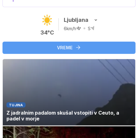
Ljubljana
6km/h
S
34°C
VREME
TUJINA
Z jadralnim padalom skušal vstopiti v Ceuto, a
padel v morje