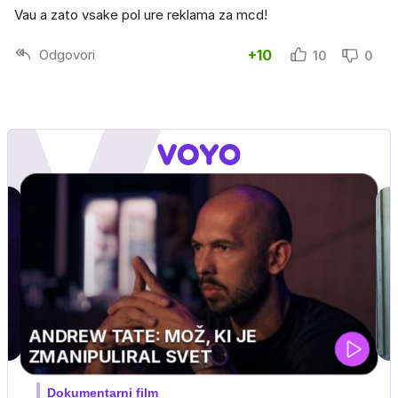
Vau a zato vsake pol ure reklama za mcd!
Odgovori
+10
10
0
MOJ PRIJATELJ PINGVIN
Film meseca / družinski, pustolovski