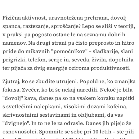
Fizična aktivnost, uravnotežena prehrana, dovolj
spanca, raztezanje, sproščanje? Lepo se sliši v teoriji,
v praksi pa pogosto ostane le na seznamu dobrih
namenov. Na drugi strani pa čisto preprosto in hitro
pride do mikavnih "pomočnikov" – sladkarije, slani
prigrizki, telefon, serije in, seveda, živila, dopolnila
ter pijača za dvig energije oziroma produktivnosti.
Zjutraj, ko se zbudite utrujeni. Popoldne, ko zmanjka
fokusa. Zvečer, ko bi še nekaj naredili. Nekoč je bila
"dovolj" kava, danes pa so na vsakem koraku napitki
s svetlečimi nalepkami, visokimi dozami kofeina,
skrivnostnimi sestavinami in obljubami, da vas
"dvignejo". In to ne le za odrasle. Danes jih pijejo že
osnovnošolci. Spomnite se sebe pri 10 letih – ste pili