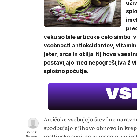
uživ
splo
imel
pre
veku so bile artičoke celo simbol v
vsebnosti antioksidantov, vitamino
jeter, srca in ožilja. Njihova vsestr
postavljajo med nepogrešljiva živila 
splošno počutje.
Artičoke vsebujejo številne naravne
spodbujajo njihovo obnovo in krep
AVTOR:
rastlinske spojine pomagajo zavira
Boban