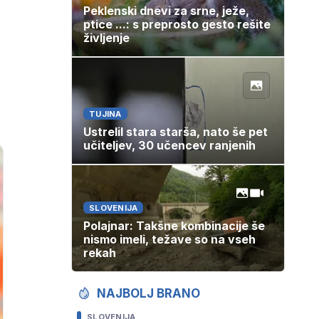
Peklenski dnevi za srne, ježe,
ptice ...: s preprosto gesto rešite
življenje
TUJINA
Ustrelil stara starša, nato še pet
učiteljev, 30 učencev ranjenih
SLOVENIJA
Polajnar: Takšne kombinacije še
nismo imeli, težave so na vseh
rekah
NAJBOLJ BRANO
SLOVENIJA