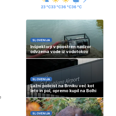
23 °C
33 °C
36 °C
36 °C
SLOVENIJA
Inšpektorji v poostren nadzor
odvzema vode iz vodotokov
SLOVENIJA
Lažni policist na Brniku več kot
leto in pol, opremo kupil na Bolhi
e
SLOVENIJA