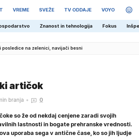
T
VREME
SVEŽE
TV ODDAJE
VOYO
MAGA
ospodarstvo
Znanost in tehnologija
Fokus
Inšp
i posledice na zelenici, navijači besni
ki artičok
min branja
0
čoke so že od nekdaj cenjene zaradi svojih
vilnih lastnosti in bogate prehranske vrednosti.
ova uporaba sega v antične čase, ko so jih ljudje