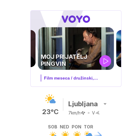
UEFA
SUPERPOKAL
V živo na VOYO: sreda ob 20.30
Ljubljana
23°C
7km/h
V
SOB
NED
PON
TOR