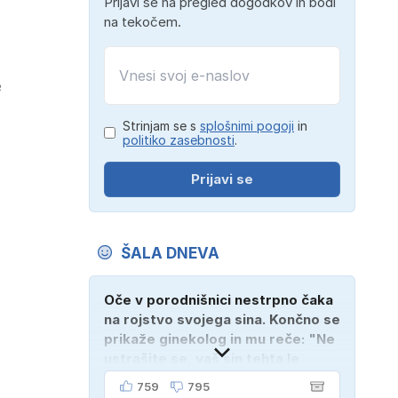
Prijavi se na pregled dogodkov in bodi
na tekočem.
e
Strinjam se s
splošnimi pogoji
in
politiko zasebnosti
.
Prijavi se
ŠALA DNEVA
Oče v porodnišnici nestrpno čaka
na rojstvo svojega sina. Končno se
prikaže ginekolog in mu reče: "Ne
ustrašite se, vaš sin tehta le
dober kilogram!" "Nič čudnega,
759
795
gospod doktor, saj se z ženo