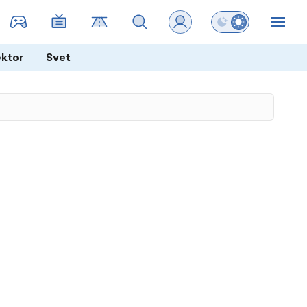
Preklopi barvni na
ZIN
ektor
Svet