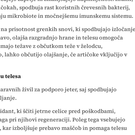
čokah, spodbuja rast koristnih črevesnih bakterij,
sju mikrobiote in močnejšemu imunskemu sistemu.
na prisotnost grenkih snovi, ki spodbujajo izločanj
bavo, olajša razgradnjo hrane in telesu omogoča
i imajo težave z občutkom teže v želodcu,
 lahko občutijo olajšanje, če artičoke vključijo v
u telesa
aravnih živil za podporo jeter, saj spodbujajo
ljanje.
dant, ki ščiti jetrne celice pred poškodbami,
ga pri njihovi regeneraciji. Poleg tega vsebujejo
a, kar izboljšuje prebavo maščob in pomaga telesu