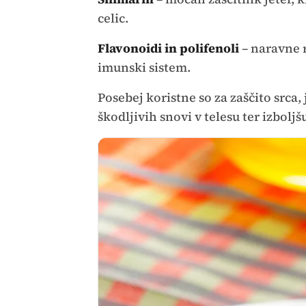
celic.
Flavonoidi in polifenoli
– naravne r
imunski sistem.
Posebej koristne so za zaščito srca,
škodljivih snovi v telesu ter izbolj