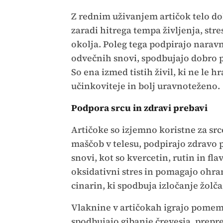
Z rednim uživanjem artičok telo do
zaradi hitrega tempa življenja, st
okolja. Poleg tega podpirajo naravn
odvečnih snovi, spodbujajo dobro 
So ena izmed tistih živil, ki ne le 
učinkoviteje in bolj uravnoteženo.
Podpora srcu in zdravi prebavi
Artičoke so izjemno koristne za src
maščob v telesu, podpirajo zdravo p
snovi, kot so kvercetin, rutin in fl
oksidativni stres in pomagajo ohran
cinarin, ki spodbuja izločanje žolča
Vlaknine v artičokah igrajo pomem
spodbujajo gibanje črevesja, prepre