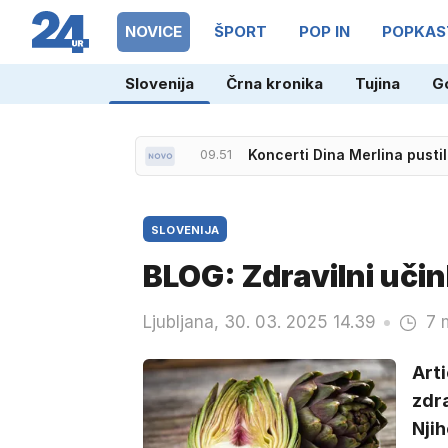
NOVICE
ŠPORT
POP IN
POPKAS
Slovenija
Črna kronika
Tujina
G
09.51
Koncerti Dina Merlina pustil
SLOVENIJA
BLOG: Zdravilni učin
Ljubljana, 30. 03. 2025 14.39
7 
Arti
zdra
Njih