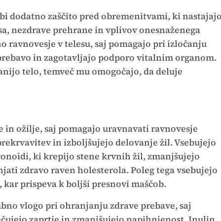
bi dodatno zaščito pred obremenitvami, ki nastajaj
resa, nezdrave prehrane in vplivov onesnaženega
o ravnovesje v telesu, saj pomagajo pri izločanju
prebavo in zagotavljajo podporo vitalnim organom.
hranijo telo, temveč mu omogočajo, da deluje
e in ožilje, saj pomagajo uravnavati ravnovesje
rekrvavitev in izboljšujejo delovanje žil. Vsebujejo
avonoidi, ki krepijo stene krvnih žil, zmanjšujejo
jati zdravo raven holesterola. Poleg tega vsebujejo
, kar prispeva k boljši presnovi maščob.
bno vlogo pri ohranjanju zdrave prebave, saj
čujejo zaprtje in zmanjšujejo napihnjenost. Inulin,