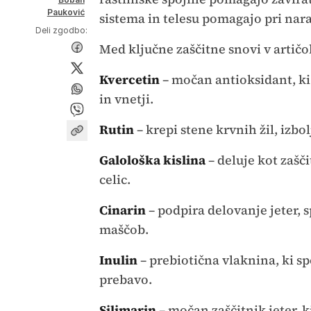
Pauković
sistema in telesu pomagajo pri nar
Deli zgodbo:
Med ključne zaščitne snovi v artič
Kvercetin
– močan antioksidant, ki
in vnetji.
Rutin
– krepi stene krvnih žil, izbo
Galološka kislina
– deluje kot zašči
celic.
Cinarin
– podpira delovanje jeter, 
maščob.
Inulin
– prebiotična vlaknina, ki sp
prebavo.
Silimarin
– močan zaščitnik jeter, k