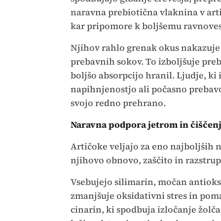
naravna prebiotična vlaknina v arti
kar pripomore k boljšemu ravnove
Njihov rahlo grenak okus nakazuje 
prebavnih sokov. To izboljšuje pre
boljšo absorpcijo hranil. Ljudje, k
napihnjenostjo ali počasno prebavo,
svojo redno prehrano.
Naravna podpora jetrom in čiščenj
Artičoke veljajo za eno najboljših n
njihovo obnovo, zaščito in razstrup
Vsebujejo silimarin, močan antioksi
zmanjšuje oksidativni stres in poma
cinarin, ki spodbuja izločanje žolč