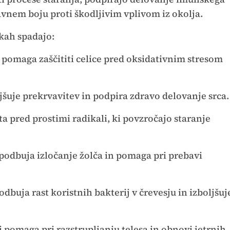
avnem boju proti škodljivim vplivom iz okolja.
okah spadajo:
 pomaga zaščititi celice pred oksidativnim stresom
ljšuje prekrvavitev in podpira zdravo delovanje srca.
ta pred prostimi radikali, ki povzročajo staranje
spodbuja izločanje žolča in pomaga pri prebavi
odbuja rast koristnih bakterij v črevesju in izboljšuj
i pomaga pri razstrupljanju telesa in obnovi jetrnih