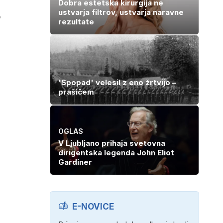
Dobra estetska kirurgija ne
ustvarja filtrov, ustvarja naravne
o
rezultate
'Spopad' velesil z eno žrtvijo –
prašičem
OGLAS
V Ljubljano prihaja svetovna
dirigentska legenda John Eliot
Gardiner
E-NOVICE