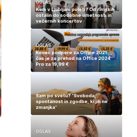
OGLAS
Kam v Ljubljani poleti? Od rimskih
ostalin do sodobne umetnosti in
večernih koncertov
OGLAS
Konec podpore za Office 2021:
čas je za prehod na Office 2024
Pro za 19,99 €
Sam po svetu? 'Svoboda,
spontanost in zgodbe, ki jih ne
zmanjka'
OGLAS