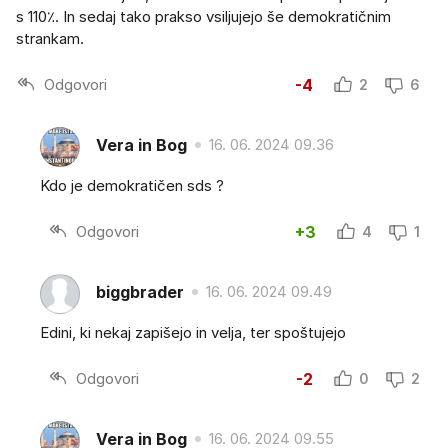
s 110٪. In sedaj tako prakso vsiljujejo še demokratičnim
strankam.
Odgovori
-4
2
6
Vera in Bog
16. 06. 2024 09.36
Kdo je demokratičen sds ?
Odgovori
+3
4
1
biggbrader
16. 06. 2024 09.49
Edini, ki nekaj zapišejo in velja, ter spoštujejo
Odgovori
-2
0
2
Vera in Bog
16. 06. 2024 09.55