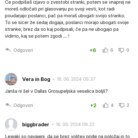
Če podpišeš izjavo o zvestobi stranki, potem se vnaprej ne
moreš odločati pri glasovanju po svoji vesti, kot radi
poudarjajo poslanci, pač pa moraš ubogati svojo stranko.
To se sicer že sedaj dogaja, poslanci morajo ubogati svoje
stranke, brez da so kaj podpisali, če pa ne ubogajo pa
vidimo, kaj se potem zgodi ... !
Odgovori
+6
6
0
Vera in Bog
16. 06. 2024 09.37
Janša ni šel v Dallas Grosupeljska veselica boljš?
Odgovori
+2
4
2
biggbrader
16. 06. 2024 09.33
Lewaki so navajeni, da se brez volitev pride na položaj in to