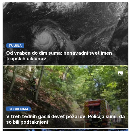
TUJINA
Od vrabca do dim suma: nenavadni svet imen
tropskih ciklonov
SLOVENIJA
V treh tednih gasili devet požarov: Policija sumi, da
so bili podtaknjeni