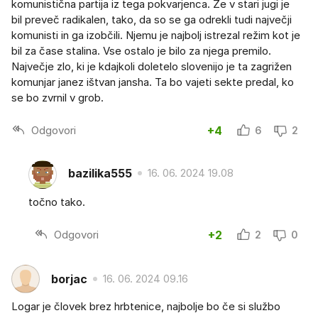
komunistična partija iz tega pokvarjenca. Že v stari jugi je
bil preveč radikalen, tako, da so se ga odrekli tudi največji
komunisti in ga izobčili. Njemu je najbolj istrezal režim kot je
bil za čase stalina. Vse ostalo je bilo za njega premilo.
Največje zlo, ki je kdajkoli doletelo slovenijo je ta zagrižen
komunjar janez ištvan jansha. Ta bo vajeti sekte predal, ko
se bo zvrnil v grob.
Odgovori
+4
6
2
bazilika555
16. 06. 2024 19.08
točno tako.
Odgovori
+2
2
0
borjac
16. 06. 2024 09.16
Logar je človek brez hrbtenice, najbolje bo če si službo