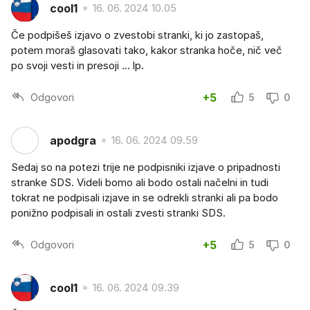
cool1
16. 06. 2024 10.05
Če podpišeš izjavo o zvestobi stranki, ki jo zastopaš,
potem moraš glasovati tako, kakor stranka hoče, nič več
po svoji vesti in presoji ... lp.
Odgovori
+5
5
0
apodgra
16. 06. 2024 09.59
Sedaj so na potezi trije ne podpisniki izjave o pripadnosti
stranke SDS. Videli bomo ali bodo ostali načelni in tudi
tokrat ne podpisali izjave in se odrekli stranki ali pa bodo
ponižno podpisali in ostali zvesti stranki SDS.
Odgovori
+5
5
0
cool1
16. 06. 2024 09.39