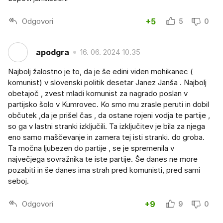
Odgovori
+5
5
0
apodgra
16. 06. 2024 10.35
Najbolj žalostno je to, da je še edini viden mohikanec (
komunist) v slovenski politik desetar Janez Janša . Najbolj
obetajoč , zvest mladi komunist za nagrado poslan v
partijsko šolo v Kumrovec. Ko smo mu zrasle peruti in dobil
občutek ,da je prišel čas , da ostane rojeni vodja te partije ,
so ga v lastni stranki izključili. Ta izključitev je bila za njega
eno samo maščevanje in zamera tej isti stranki. do groba.
Ta močna ljubezen do partije , se je spremenila v
največjega sovražnika te iste partije. Še danes ne more
pozabiti in še danes ima strah pred komunisti, pred sami
seboj.
Odgovori
+9
9
0