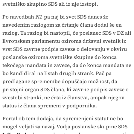
svetniško skupino SDS ali iz nje izstopi.
Po navedbah
N1
pa naj bi svet SDS danes že
navedenim razlogom za črtanje člana dodal še en
razlog. Ta razlog bi nastopil, če poslanec SDS v DZ ali
Evropskem parlamentu oziroma državni svetnik iz
vrst SDS zavrne podpis zaveze o delovanju v okviru
poslanske oziroma svetniške skupine do konca
tekočega mandata in zaveze, da do konca mandata ne
bo kandidiral na listah drugih strank. Pač pa
predlagane spremembe dopuščajo možnost, da
pristojni organ SDS člana, ki zavrne podpis zaveze o
zvestobi stranki, ne črta iz članstva, ampak njegov
status iz člana spremeni v podpornika.
Portal ob tem dodaja, da spremenjeni statut ne bo
mogel veljati za nazaj. Vodja poslanske skupine SDS