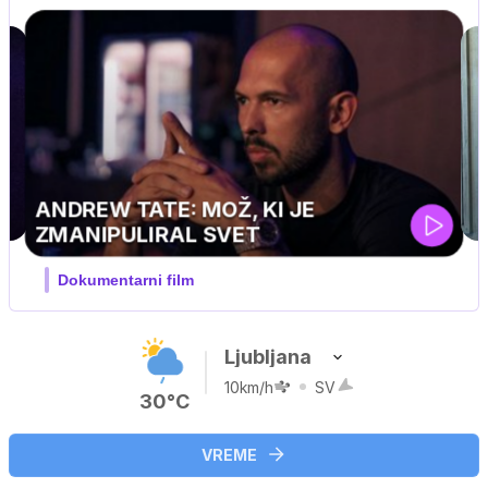
MOJ PRIJATELJ PINGVIN
Film meseca / družinski, pustolovski
Ljubljana
10km/h
SV
30°C
VREME