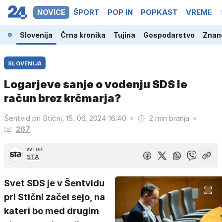
NOVICE
ŠPORT
POP IN
POPKAST
VREME
Slovenija
Črna kronika
Tujina
Gospodarstvo
Znano
SLOVENIJA
Logarjeve sanje o vodenju SDS le
račun brez krčmarja?
Šentvid pri Stični, 15. 06. 2024 16.40
2 min branja
267
AVTOR:
STA
Svet SDS je v Šentvidu
pri Stični začel sejo, na
kateri bo med drugim