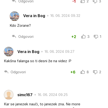
Odgovori
-1
2
3
Vera in Bog
16. 06. 2024 09.32
Kdo Zorane?
Odgovori
+2
3
1
Vera in Bog
16. 06. 2024 09.27
Kakšna falanga so ti desni že na videz :P
Odgovori
+6
8
2
simc167
16. 06. 2024 09.25
Kar se janezek nauči, to janezek zna. Ne more