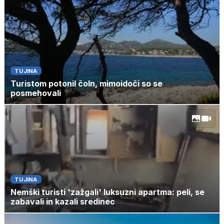
TUJINA
Turistom potonil čoln, mimoidoči so se
posmehovali
TUJINA
Nemški turisti 'zažgali' luksuzni apartma: peli, se
zabavali in kazali sredinec