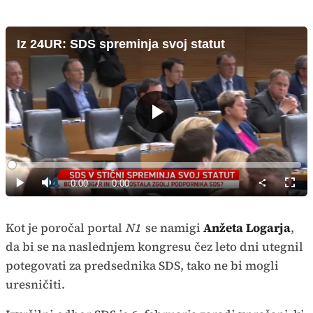
Iz 24UR: SDS spreminja svoj statut
Predvajaj
Loaded
:
0%
Current
0:00
/
Duration
0:00
Predvajaj
Tiho
Celoz
način
Time
Kot je poročal portal
N1
se namigi
Anžeta Logarja
,
da bi se na naslednjem kongresu čez leto dni utegnil
potegovati za predsednika SDS, tako ne bi mogli
uresničiti.