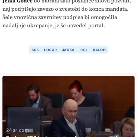
Jelka Godec
bo morala zato poslance znova pozvati,
naj podpišejo zavezo o zvestobi do konca mandata.
Šele vnovična zavrnitev podpisa bi omogočila
nadaljnje ukrepanje, je še navedel portal.
SDS
LOGAR
JANŠA
IRGL
KALOH
24ur.com