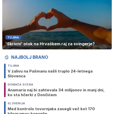
TUJINA
'Skrivni' otok na Hrvaškem raj za svingerje?
NAJBOLJ BRANO
TUJINA
V zalivu na Pašmanu našli truplo 24-letnega
Slovenca
DOMAČA SCENA
Anamaria naj bi zahtevala 34 milijonov in manj dni,
ko sta hčerki z Dončićem
SLOVENIJA
Med kontrolo tovornjaka zasegli več kot 170
kilogramov konoplje