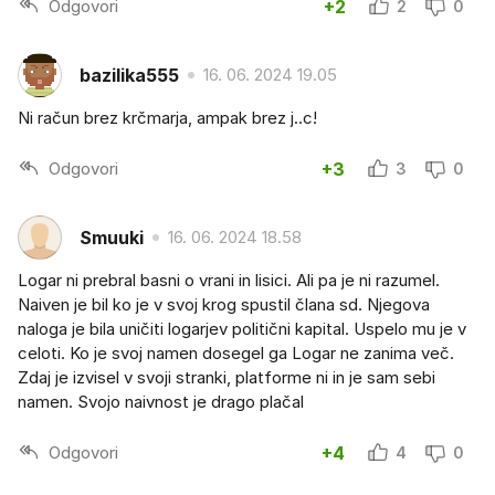
Odgovori
+2
2
0
bazilika555
16. 06. 2024 19.05
Ni račun brez krčmarja, ampak brez j..c!
Odgovori
+3
3
0
Smuuki
16. 06. 2024 18.58
Logar ni prebral basni o vrani in lisici. Ali pa je ni razumel.
Naiven je bil ko je v svoj krog spustil člana sd. Njegova
naloga je bila uničiti logarjev politični kapital. Uspelo mu je v
celoti. Ko je svoj namen dosegel ga Logar ne zanima več.
Zdaj je izvisel v svoji stranki, platforme ni in je sam sebi
namen. Svojo naivnost je drago plačal
Odgovori
+4
4
0