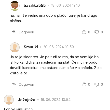
bazilika555
18. 06. 2024 19.10
ha, ha...še vedno ima dobro plačo, torej je kar drago
plačan.
Odgovori
0
0
Smuuki
20. 06. 2024 10.50
Ja to je sicer res. Je pa tudi to res, da ne vem kje bo
lahko kandidiral za naslednji mandat. Če mu ne bodo
dovolili kandidirati mu ostane samo še violončelo. Zelo
kruto je to
Odgovori
0
0
Jožajoža
16. 06. 2024 10.54
Lopovi janßistični