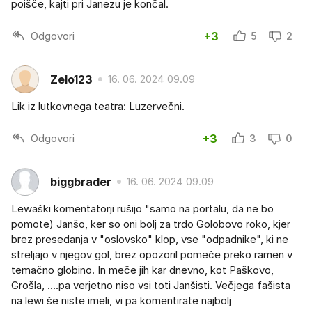
poišče, kajti pri Janezu je končal.
Odgovori
+3
5
2
Zelo123
16. 06. 2024 09.09
Lik iz lutkovnega teatra: Luzervečni.
Odgovori
+3
3
0
biggbrader
16. 06. 2024 09.09
Lewaški komentatorji rušijo "samo na portalu, da ne bo
pomote) Janšo, ker so oni bolj za trdo Golobovo roko, kjer
brez presedanja v "oslovsko" klop, vse "odpadnike", ki ne
streljajo v njegov gol, brez opozoril pomeče preko ramen v
temačno globino. In meče jih kar dnevno, kot Paškovo,
Grošla, ....pa verjetno niso vsi toti Janšisti. Večjega fašista
na lewi še niste imeli, vi pa komentirate najbolj