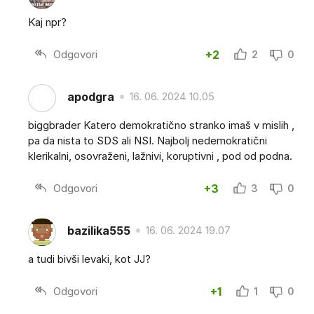
Kaj npr?
Odgovori
+2
2
0
apodgra
16. 06. 2024 10.05
biggbrader Katero demokratično stranko imaš v mislih ,
pa da nista to SDS ali NSI. Najbolj nedemokratični
klerikalni, osovraženi, lažnivi, koruptivni , pod od podna.
Odgovori
+3
3
0
bazilika555
16. 06. 2024 19.07
a tudi bivši levaki, kot JJ?
Odgovori
+1
1
0