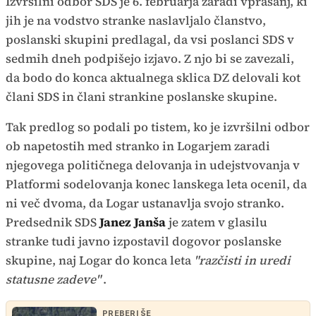
Izvršilni odbor SDS je 6. februarja zaradi vprašanj, ki
jih je na vodstvo stranke naslavljalo članstvo,
poslanski skupini predlagal, da vsi poslanci SDS v
sedmih dneh podpišejo izjavo. Z njo bi se zavezali,
da bodo do konca aktualnega sklica DZ delovali kot
člani SDS in člani strankine poslanske skupine.
Tak predlog so podali po tistem, ko je izvršilni odbor
ob napetostih med stranko in Logarjem zaradi
njegovega političnega delovanja in udejstvovanja v
Platformi sodelovanja konec lanskega leta ocenil, da
ni več dvoma, da Logar ustanavlja svojo stranko.
Predsednik SDS
Janez Janša
je zatem v glasilu
stranke tudi javno izpostavil dogovor poslanske
skupine, naj Logar do konca leta
"razčisti in uredi
statusne zadeve"
.
PREBERI ŠE