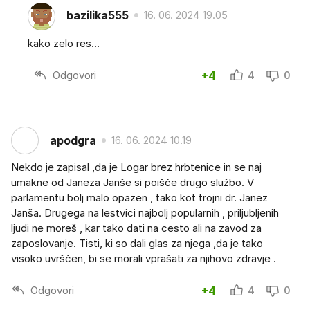
bazilika555
16. 06. 2024 19.05
kako zelo res...
Odgovori
+4
4
0
apodgra
16. 06. 2024 10.19
Nekdo je zapisal ,da je Logar brez hrbtenice in se naj
umakne od Janeza Janše si poišče drugo službo. V
parlamentu bolj malo opazen , tako kot trojni dr. Janez
Janša. Drugega na lestvici najbolj popularnih , priljubljenih
ljudi ne moreš , kar tako dati na cesto ali na zavod za
zaposlovanje. Tisti, ki so dali glas za njega ,da je tako
visoko uvrščen, bi se morali vprašati za njihovo zdravje .
Odgovori
+4
4
0