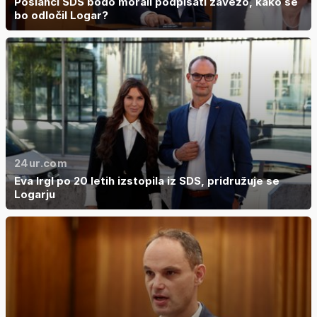
Poslanci SDS bodo morali podpisati zavezo, kako se
bo odločil Logar?
24ur.com
Eva Irgl po 20 letih izstopila iz SDS, pridružuje se
Logarju