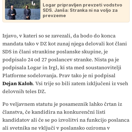
Logar pripravljen prevzeti vodstvo
SDS. Janša: Stranka ni na voljo za
prevzeme
Izjavo, v kateri so se zavezali, da bodo do konca
mandata tako v DZ kot zunaj njega delovali kot člani
SDS in člani strankine poslanske skupine, je
podpisalo 24 od 27 poslancev stranke. Nista pa je
podpisala Logar in Irgl, ki sta med soustanovitelji
Platforme sodelovanja. Prav tako je ni podpisal
Dejan Kaloh
. Vsi trije so bili zatem izključeni iz vseh
delovnih teles DZ.
Po veljavnem statutu je posameznik lahko črtan iz
članstva, če kandidira na konkurenčni listi
kandidatov ali če se po izvolitvi na funkcijo poslanca
ali svetnika ne vključi v poslansko oziroma v