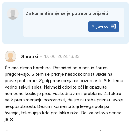
Prijavi se
Smuuki
17. 06. 2024 13.33
Še ena dimna bombica. Razpišeš se o sds in forumi
pregorevajo. S tem se prikrije nesposobnost vlade na
prave probleme. Zgolj preusmerjanje pozornosti. Sds tema
vedno zakuri splet. Naivneži odprite oči in opazujte
nemočno koalicijo pred vsakodnevnimi problemi. Zatekajo
se k preusmerjanju pozornosti, da jim ni treba priznati svoje
nesposobnosti. Dežurni komentatorji levega pola pa
švicajo, tekmujejo kdo gre lahko niže. Boj za oslovo senco
je to