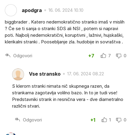
apodgra
16. 06. 2024 10.10
biggbrader . Katero nedemokratično stranko imaš v mislih
? Če se ti sanja o stranki SDS ali NSI , potem si napravi
poti. Najbolj nedemokratični, koruptivni , lažnivi, hujskaški,
klerikalni stranki . Poosebljanje zla. hudobije in sovraštva .
Odgovori
+7
7
0
Vse stransko
17. 06. 2024 08.22
S klerom stranki nimata nič skupnega razen, da
strankama zagotavlja volilno bazo. In to je tudi vse!
Predstavniki strank in resnična vera - dve diametralno
različni stvari.
Odgovori
+1
1
0