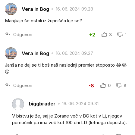
Vera in Bog
16. 06. 2024 09.28
Manjkajo še ostali iz župnišča kje so?
Odgovori
+2
3
1
Vera in Bog
16. 06. 2024 09.27
Janša ne daj se ti boš naš naslednji premier stoposto 😂😂
😜
Odgovori
-8
0
8
biggbrader
16. 06. 2024 09.31
V bistvu je že, saj je Zorane več v BG kot v Lj, njegov
pomočnik pa ima več kot 100 dni LD (letnega dopusta).