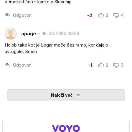
demokratično stranko v Sloveniji
Odgovori
-2
2
4
apage
16. 06. 2024 09.08
Holob take kot je Logar meče čez ramo, ker dajejo
avtogole. Smeh
Odgovori
-1
2
3
Naloži več