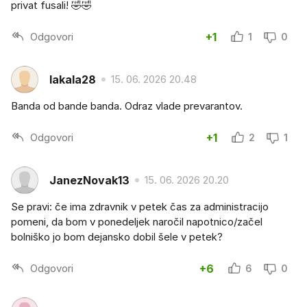
privat fusali! 🤣🤣
Odgovori
+1
1
0
lakala28
15. 06. 2026 20.48
Banda od bande banda. Odraz vlade prevarantov.
Odgovori
+1
2
1
JanezNovak13
15. 06. 2026 20.20
Se pravi: če ima zdravnik v petek čas za administracijo
pomeni, da bom v ponedeljek naročil napotnico/začel
bolniško jo bom dejansko dobil šele v petek?
Odgovori
+6
6
0