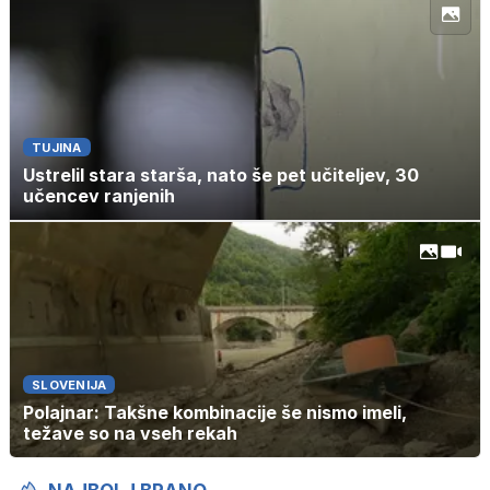
TUJINA
Ustrelil stara starša, nato še pet učiteljev, 30
učencev ranjenih
SLOVENIJA
Polajnar: Takšne kombinacije še nismo imeli,
težave so na vseh rekah