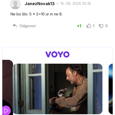
JanezNovak13
15. 06. 2026 20.19
Ne bo šlo: 5 * 2=10 ur in ne 8.
Odgovori
+1
1
0
UEFA SUPERPOKAL