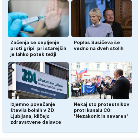
Začenja se cepljenje
Poplas Susičeva še
proti gripi, pri starejših
vedno na dveh stolih
je lahko potek težji
Izjemno povečanje
Nekaj sto protestnikov
števila bolnih v ZD
proti kanalu C0:
Ljubljana, kličejo
'Nezakonit in nevaren'
zdravstvene delavce