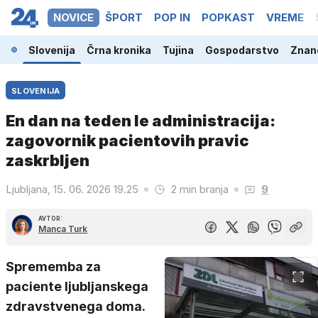
NOVICE
ŠPORT
POP IN
POPKAST
VREME
Slovenija
Črna kronika
Tujina
Gospodarstvo
Znano
SLOVENIJA
En dan na teden le administracija:
zagovornik pacientovih pravic
zaskrbljen
Ljubljana, 15. 06. 2026 19.25
2 min branja
9
AVTOR:
Manca Turk
Sprememba za
paciente ljubljanskega
zdravstvenega doma.