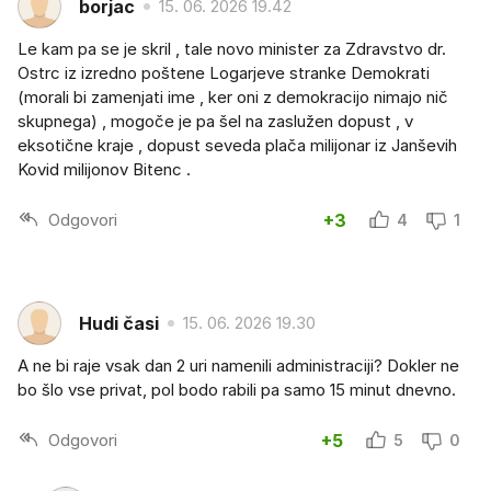
borjac
15. 06. 2026 19.42
Le kam pa se je skril , tale novo minister za Zdravstvo dr.
Ostrc iz izredno poštene Logarjeve stranke Demokrati
(morali bi zamenjati ime , ker oni z demokracijo nimajo nič
skupnega) , mogoče je pa šel na zaslužen dopust , v
eksotične kraje , dopust seveda plača milijonar iz Janševih
Kovid milijonov Bitenc .
Odgovori
+3
4
1
Hudi časi
15. 06. 2026 19.30
A ne bi raje vsak dan 2 uri namenili administraciji? Dokler ne
bo šlo vse privat, pol bodo rabili pa samo 15 minut dnevno.
Odgovori
+5
5
0