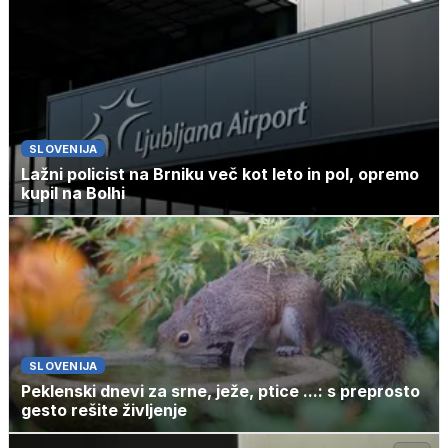
SLOVENIJA
Lažni policist na Brniku več kot leto in pol, opremo
kupil na Bolhi
SLOVENIJA
Peklenski dnevi za srne, ježe, ptice ...: s preprosto
gesto rešite življenje