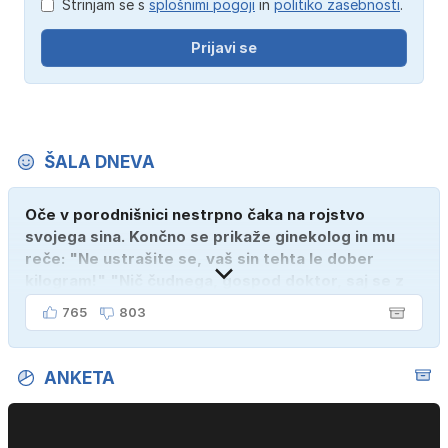
Strinjam se s
splošnimi pogoji
in
politiko zasebnosti
.
Prijavi se
ŠALA DNEVA
Oče v porodnišnici nestrpno čaka na rojstvo
svojega sina. Končno se prikaže ginekolog in mu
reče: "Ne ustrašite se, vaš sin tehta le dober
kilogram!" "Nič čudnega, gospod doktor, saj se z
ženo poznava šele tri mesece."
765
803
ANKETA