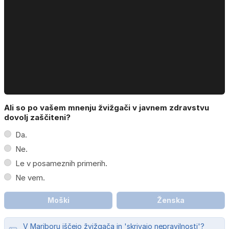
Ali so po vašem mnenju žvižgači v javnem zdravstvu
dovolj zaščiteni?
Da.
Ne.
Le v posameznih primerih.
Ne vem.
Moški
Ženska
V Mariboru iščejo žvižgača in 'skrivajo nepravilnosti'?