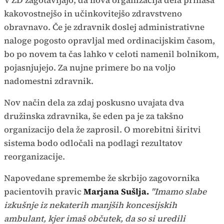
V ZD zagotavljajo, da nova organizacija dela prinaša
kakovostnejšo in učinkovitejšo zdravstveno
obravnavo. Če je zdravnik doslej administrativne
naloge pogosto opravljal med ordinacijskim časom,
bo po novem ta čas lahko v celoti namenil bolnikom,
pojasnjujejo. Za nujne primere bo na voljo
nadomestni zdravnik.
Nov način dela za zdaj poskusno uvajata dva
družinska zdravnika, še eden pa je za takšno
organizacijo dela že zaprosil. O morebitni širitvi
sistema bodo odločali na podlagi rezultatov
reorganizacije.
Napovedane spremembe že skrbijo zagovornika
pacientovih pravic
Marjana Sušlja.
"Imamo slabe
izkušnje iz nekaterih manjših koncesijskih
ambulant, kjer imaš občutek, da so si uredili