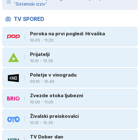
'Sistemski izziv'
TV SPORED
Poroka na prvi pogled: Hrvaška
10.05 - 11.20
Prijatelji
10.10 - 10.30
Poletje v vinogradu
09.10 - 10.40
Zvezde otoka ljubezni
10.00 - 11.05
Živalski preiskovalci
10.10 - 10.35
TV Dober dan