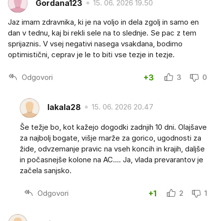
Gordana123
15. 06. 2026 19.50
Jaz imam zdravnika, ki je na voljo in dela zgolj in samo en
dan v tednu, kaj bi rekli sele na to slednje. Se pac z tem
sprijaznis. V vsej negativi nasega vsakdana, bodimo
optimistični, ceprav je le to biti vse tezje in tezje.
Odgovori
+3
3
0
lakala28
15. 06. 2026 20.47
Še težje bo, kot kažejo dogodki zadnjih 10 dni. Olajšave
za najbolj bogate, višje marže za gorico, ugodnosti za
žide, odvzemanje pravic na vseh koncih in krajih, daljše
in počasnejše kolone na AC.... Ja, vlada prevarantov je
začela sanjsko.
Odgovori
+1
2
1