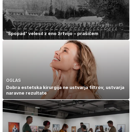
'Spopad' velesil z eno žrtvijo – prašičem
OGLAS
Dobra estetska kirurgija ne ustvarja filtrov, ustvarja
naravne rezultate