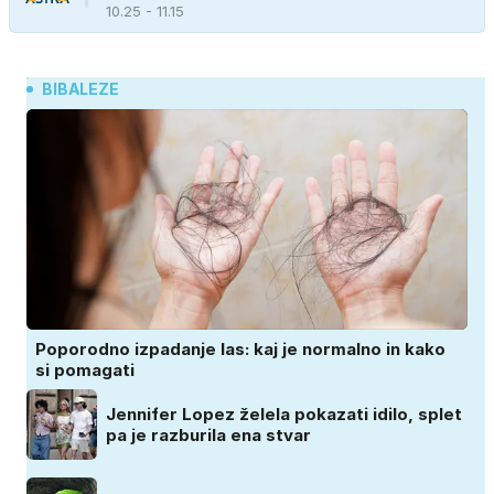
10.25 - 11.15
BIBALEZE
Poporodno izpadanje las: kaj je normalno in kako
si pomagati
Jennifer Lopez želela pokazati idilo, splet
pa je razburila ena stvar