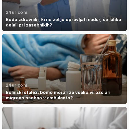
24ur.com
Bodo zdravniki, ki ne želijo opravljati nadur, še lahko
delali pri zasebnikih?
24ur.com
Bolniški stalež: bomo morali za vsako virozo ali
migreno osebno v ambulanto?