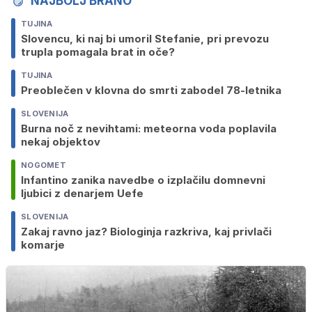
NAJBOLJ BRANO
TUJINA
Slovencu, ki naj bi umoril Stefanie, pri prevozu
trupla pomagala brat in oče?
TUJINA
Preoblečen v klovna do smrti zabodel 78-letnika
SLOVENIJA
Burna noč z nevihtami: meteorna voda poplavila
nekaj objektov
NOGOMET
Infantino zanika navedbe o izplačilu domnevni
ljubici z denarjem Uefe
SLOVENIJA
Zakaj ravno jaz? Biologinja razkriva, kaj privlači
komarje