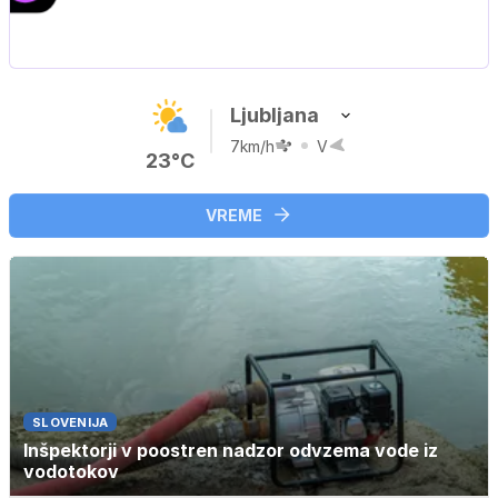
V živo na VOYO: sreda ob 20.30
Ljubljana
7km/h
V
23°C
VREME
SLOVENIJA
Inšpektorji v poostren nadzor odvzema vode iz
vodotokov