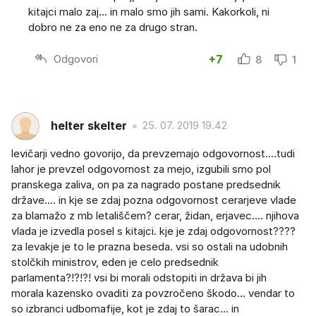
kitajci malo zaj... in malo smo jih sami. Kakorkoli, ni
dobro ne za eno ne za drugo stran.
Odgovori
+7
8
1
helter skelter
25. 07. 2019 19.42
levičarji vedno govorijo, da prevzemajo odgovornost....tudi
lahor je prevzel odgovornost za mejo, izgubili smo pol
pranskega zaliva, on pa za nagrado postane predsednik
države.... in kje se zdaj pozna odgovornost cerarjeve vlade
za blamažo z mb letališčem? cerar, židan, erjavec.... njihova
vlada je izvedla posel s kitajci. kje je zdaj odgovornost????
za levakje je to le prazna beseda. vsi so ostali na udobnih
stolčkih ministrov, eden je celo predsednik
parlamenta?!?!?! vsi bi morali odstopiti in država bi jih
morala kazensko ovaditi za povzročeno škodo... vendar to
so izbranci udbomafije, kot je zdaj to šarac... in