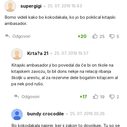
supergigi
25. 07. 2019 19.43
Bomo videli kako bo kokodakala, ko jo bo poklical kitajski
ambasador.
Odgovori
+20
25
5
Krta?a 21
25. 07. 2019 19.57
Kitajski ambasador ji bo povedal da če bi on tkole na
kitajskem zavozu, bi bil dons nekje na relaciji ribanja
školjk u arestu, al za rezervne dele bogatim kitajcem al
pa nek pod rušo.
Odgovori
+17
19
2
bundy crocodile
25. 07. 2019 20.26
Bo kokodakala naprej, ker ji zakon to dovoljuje. Tu so se