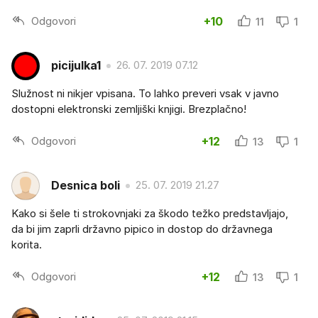
Odgovori
+10
11
1
picijulka1
26. 07. 2019 07.12
Služnost ni nikjer vpisana. To lahko preveri vsak v javno
dostopni elektronski zemljiški knjigi. Brezplačno!
Odgovori
+12
13
1
Desnica boli
25. 07. 2019 21.27
Kako si šele ti strokovnjaki za škodo težko predstavljajo,
da bi jim zaprli državno pipico in dostop do državnega
korita.
Odgovori
+12
13
1