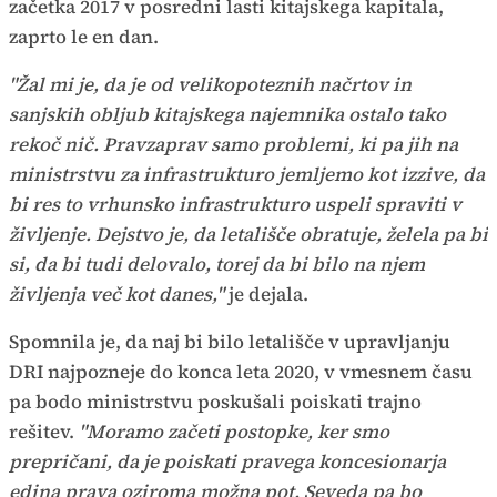
začetka 2017 v posredni lasti kitajskega kapitala,
zaprto le en dan.
"Žal mi je, da je od velikopoteznih načrtov in
sanjskih obljub kitajskega najemnika ostalo tako
rekoč nič. Pravzaprav samo problemi, ki pa jih na
ministrstvu za infrastrukturo jemljemo kot izzive, da
bi res to vrhunsko infrastrukturo uspeli spraviti v
življenje. Dejstvo je, da letališče obratuje, želela pa bi
si, da bi tudi delovalo, torej da bi bilo na njem
življenja več kot danes,"
je dejala.
Spomnila je, da naj bi bilo letališče v upravljanju
DRI najpozneje do konca leta 2020, v vmesnem času
pa bodo ministrstvu poskušali poiskati trajno
rešitev.
"Moramo začeti postopke, ker smo
prepričani, da je poiskati pravega koncesionarja
edina prava oziroma možna pot. Seveda pa bo