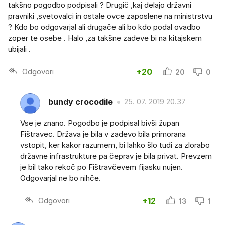
takšno pogodbo podpisali ? Drugič ,kaj delajo državni
pravniki ,svetovalci in ostale ovce zaposlene na ministrstvu
? Kdo bo odgovarjal ali drugače ali bo kdo podal ovadbo
zoper te osebe . Halo ,za takšne zadeve bi na kitajskem
ubijali .
Odgovori
+20
20
0
bundy crocodile
25. 07. 2019 20.37
Vse je znano. Pogodbo je podpisal bivši župan
Fištravec. Država je bila v zadevo bila primorana
vstopit, ker kakor razumem, bi lahko šlo tudi za zlorabo
državne infrastrukture pa čeprav je bila privat. Prevzem
je bil tako rekoč po Fištravčevem fijasku nujen.
Odgovarjal ne bo nihče.
Odgovori
+12
13
1