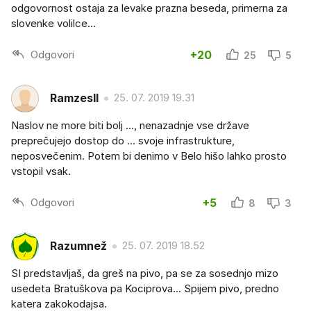
odgovornost ostaja za levake prazna beseda, primerna za
slovenke volilce...
Odgovori
+20
25
5
RamzesII
25. 07. 2019 19.31
Naslov ne more biti bolj ..., nenazadnje vse države
preprečujejo dostop do ... svoje infrastrukture,
neposvečenim. Potem bi denimo v Belo hišo lahko prosto
vstopil vsak.
Odgovori
+5
8
3
Razumnež
25. 07. 2019 18.52
SI predstavljaš, da greš na pivo, pa se za sosednjo mizo
usedeta Bratuškova pa Kociprova... Spijem pivo, predno
katera zakokodajsa.