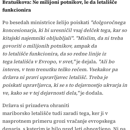
Bratuškova: Ne milijoni potnikov, le da letališče
funkcionira
Po besedah ministrice želijo poiskati
"dolgoročnega
koncesionarja, ki bi uresničil vsaj delček tega, kar so
kitajski najemniki obljubljali"
.
"Mislim, da ni treba
govoriti o milijonih potnikov, ampak da
to letališče funkcionira, da so redne linije iz
tega letališča v Evropo, v svet,"
je dejala.
"Ali bo
interes, v tem trenutku težko rečem. Vsekakor pa
država ni pravi upravljavec letališč. Treba je
poiskati upravljavca, ki se s to dejavnostjo ukvarja in
ve, kako se v tej dejavnosti dela,"
je dodala.
Država si prizadeva ohraniti
mariborsko letališče tudi zaradi tega, ker ji v
nasprotnem primeru grozi vračanje evropskega
denarja, s katerim je bilo pred leti obnovljeno. Ni pa