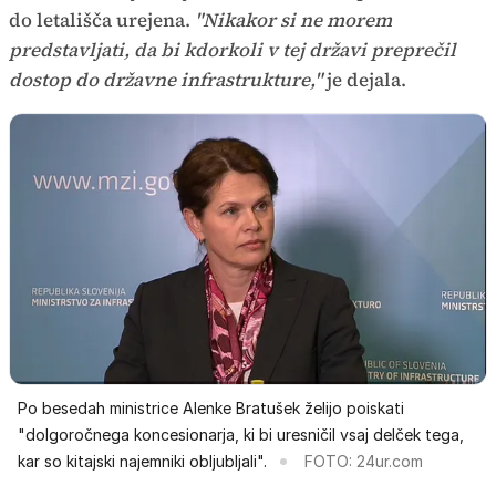
do letališča urejena.
"Nikakor si ne morem
predstavljati, da bi kdorkoli v tej državi preprečil
dostop do državne infrastrukture,"
je dejala.
Po besedah ministrice Alenke Bratušek želijo poiskati
"dolgoročnega koncesionarja, ki bi uresničil vsaj delček tega,
kar so kitajski najemniki obljubljali".
FOTO: 24ur.com