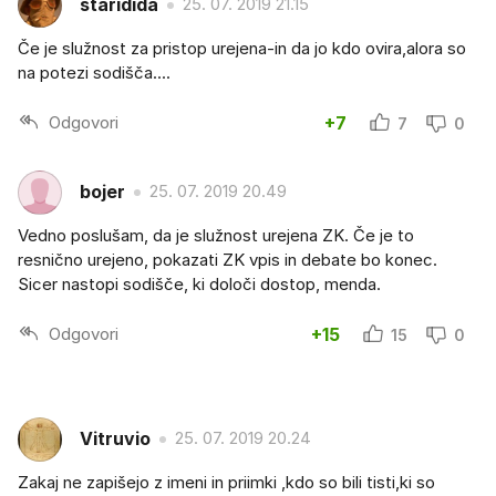
staridida
25. 07. 2019 21.15
Če je služnost za pristop urejena-in da jo kdo ovira,alora so
na potezi sodišča....
Odgovori
+7
7
0
bojer
25. 07. 2019 20.49
Vedno poslušam, da je služnost urejena ZK. Če je to
resnično urejeno, pokazati ZK vpis in debate bo konec.
Sicer nastopi sodišče, ki določi dostop, menda.
Odgovori
+15
15
0
Vitruvio
25. 07. 2019 20.24
Zakaj ne zapišejo z imeni in priimki ,kdo so bili tisti,ki so