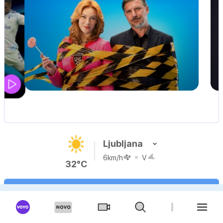
IQ 160
Nova hrvaška serija
Ljubljana
6km/h
V
32°C
VREME