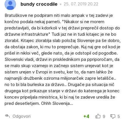
bundy crocodile
25. 07. 2019 20.22
Bratuškove ne podpiram niti malo ampak v tej zadevi je
končno podala nekaj pameti. "Nikakor si ne morem
predstavljati, da bi kdorkoli v tej državi preprečil dostop do
državne infrastrukture" Tudi jaz ne in tudi kitajec je ne bo
zlorabil. Kitajec zlorablja slab položaj Slovenije pa še dobro,
da obstaja zakon, ki mu to preprečuje. Kuj naj gre od kod je
prišel in nikloi več, glede nato, da je odstopil od pogodbe.
Slovenski vladi, državi in prisklednikom pa ppriporočam, da
se malo skup vzamejo in začnejo sistem urejevat kot je
sistem urejen v Evropi in svetu, ker to, da nam lahko že
najmanjši družbenik oziroma milijonarček zapre letališče..
no to bi bla burleska za državo.. Drugače pa situacija nič
drugega kot prikazuje stanje v državi do katerega je konec
koncev pripeljala ministrica, ki bi naj te zadeve uredila že
pred desetletjem. Ohhh Slovenija...
Odgovori
+4
9
5