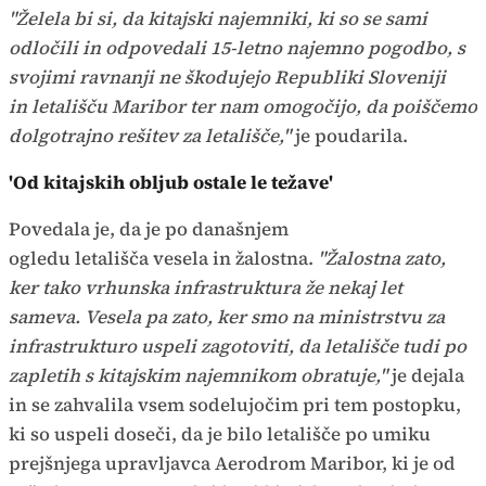
"Želela bi si, da kitajski najemniki, ki so se sami
odločili in odpovedali 15-letno najemno pogodbo, s
svojimi ravnanji ne škodujejo Republiki Sloveniji
in letališču Maribor ter nam omogočijo, da poiščemo
dolgotrajno rešitev za letališče,"
je poudarila.
'Od kitajskih obljub ostale le težave'
Povedala je, da je po današnjem
ogledu letališča vesela in žalostna.
"Žalostna zato,
ker tako vrhunska infrastruktura že nekaj let
sameva. Vesela pa zato, ker smo na ministrstvu za
infrastrukturo uspeli zagotoviti, da letališče tudi po
zapletih s kitajskim najemnikom obratuje,"
je dejala
in se zahvalila vsem sodelujočim pri tem postopku,
ki so uspeli doseči, da je bilo letališče po umiku
prejšnjega upravljavca Aerodrom Maribor, ki je od