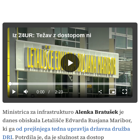
Iz 24UR: Težav z dostopom ni
Predvajaj
Loaded
:
6.92%
Current
0:00
/
Duration
2:23
Predvajaj
Tiho
Slika
Celozas
v
način
sliki
Time
Ministrica za infrastrukturo
Alenka Bratušek
je
danes obiskala Letališče Edvarda Rusjana Maribor,
ki ga
od prejšnjega tedna upravlja državna družba
DRI
. Potrdila je, da je služnost za dostop