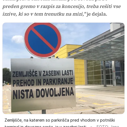
preden gremo v razpis za koncesijo, treba rešiti vse
izzive, ki so v tem trenutku na mizi,"
je dejala.
Zemljišče, na katerem so parkirišča pred vhodom v potniški
terminal in dovozna cesta, je v zasebni lasti.
FOTO: Jana