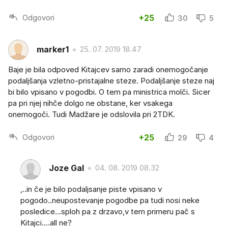
Odgovori
+25
30
5
marker1
25. 07. 2019 18.47
Baje je bila odpoved Kitajcev samo zaradi onemogočanje
podaljšanja vzletno-pristajalne steze. Podaljšanje steze naj
bi bilo vpisano v pogodbi. O tem pa ministrica molči. Sicer
pa pri njej nihče dolgo ne obstane, ker vsakega
onemogoči. Tudi Madžare je odslovila pri 2TDK.
Odgovori
+25
29
4
Joze Gal
04. 08. 2019 08.32
,..in če je bilo podaljsanje piste vpisano v
pogodo..neupostevanje pogodbe pa tudi nosi neke
posledice...sploh pa z drzavo,v tem primeru pač s
Kitajci....all ne?