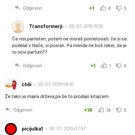
Odgovori
+1
4
3
Transformerji
26. 07. 2019 16.16
Če nisi pameten, potem ne moreš pometovati: če si se
podelal v hlače, si posran. Pa menda ne boš rekel, da je
to novi parfum??
Odgovori
+1
1
0
chili
26. 07. 2019 08.16
Že tako je majna država,pa še to prodajo kitajcem
Odgovori
+14
14
0
picijulka1
26. 07. 2019 07.57