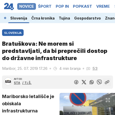
NOVICE
ŠPORT
POP IN
POPKAST
VREME
Slovenija
Črna kronika
Tujina
Gospodarstvo
Znano
SLOVENIJA
Bratuškova: Ne morem si
predstavljati, da bi preprečili dostop
do državne infrastrukture
Maribor, 25. 07. 2019 17.26
4 min branja
53
AVTOR:
STA
/ Ti.Š.
Mariborsko letališče je
obiskala
infrastrukturna