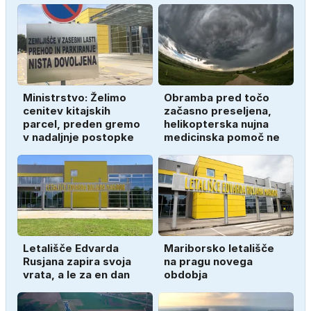
Ministrstvo: Želimo
Obramba pred točo
cenitev kitajskih
začasno preseljena,
parcel, preden gremo
helikopterska nujna
v nadaljnje postopke
medicinska pomoč ne
Letališče Edvarda
Mariborsko letališče
Rusjana zapira svoja
na pragu novega
vrata, a le za en dan
obdobja