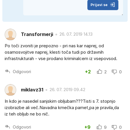
Prijavi se
Transformerji
26. 07. 2019 14.13
Po toči zvoniti je prepozno - pri nas kar naprej, od
osamosvojitve naprej, klesti toča tudi po državnih
infrastrukturah - vse prodano kriminalcem iz vsepovsod.
Odgovori
+2
2
0
miklavz31
26. 07. 2019 09.42
In kdo je nasedel sanjskim obljubam???Tisti s 7. stopnjo
izobrazbe ali več.Navadna kmečka pamet,pa je pravila,da
iz teh obljub ne bo nič.
Odgovori
+9
9
0