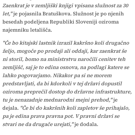
Zaenkrat je v zemljiški knjigi vpisana služnost za 30
let,"
je pojasnila Bratuškova. Služnost je po njenih
besedah podeljena Republiki Sloveniji oziroma
najemniku letališča.
"Če bo kitajski lastnik izrazil kakršno koli drugačno
željo, mogoče po prodaji ali oddaji, kar zaenkrat še
ni storil, bomo na ministrstvu naročili cenitev teh
zemljišč, saj je to edina osnova, na podlagi katere se
lahko pogovarjamo. Nikakor pa si ne morem
predstavljati, da bi kdorkoli v tej državi dopustil
oziroma preprečil dostop do državne infrastrukture,
tu je nenazadnje mednarodni mejni prehod,"
je
dejala.
"Če bi do kakršnih koli zapletov še prihajalo,
pa je edina prava pravna pot. V pravni državi se
stvari ne da drugače urejati,"
je dodala.