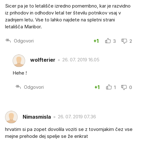
Sicer pa je to letališče izredno pomembno, kar je razvidno
iz prihodov in odhodov letal ter številu potnikov vsaj v
zadnjem letu. Vse to lahko najdete na spletni strani
letališča Maribor.
Odgovori
+1
3
2
wolfterier
26. 07. 2019 16.05
Hehe !
Odgovori
+1
1
0
Nimasmisla
26. 07. 2019 07.36
hrvatim si pa zopet dovolila voziti se z tovornjakim čez vse
mejne prehode dej spelje se že enkrat