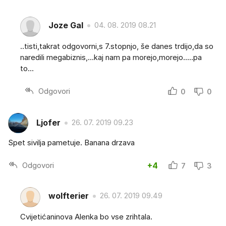
Joze Gal
04. 08. 2019 08.21
..tisti,takrat odgovorni,s 7.stopnjo, še danes trdijo,da so
naredili megabiznis,...kaj nam pa morejo,morejo.....pa
to...
Odgovori
0
0
Ljofer
26. 07. 2019 09.23
Spet sivilja pametuje. Banana drzava
Odgovori
+4
7
3
wolfterier
26. 07. 2019 09.49
Cvijetićaninova Alenka bo vse zrihtala.