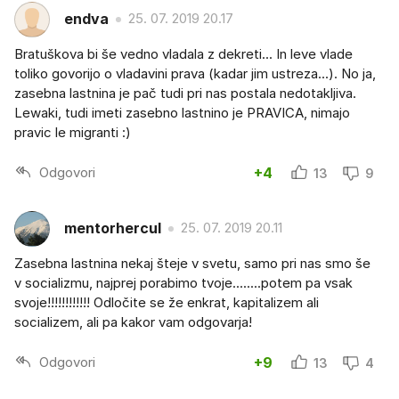
endva
25. 07. 2019 20.17
Bratuškova bi še vedno vladala z dekreti... In leve vlade
toliko govorijo o vladavini prava (kadar jim ustreza...). No ja,
zasebna lastnina je pač tudi pri nas postala nedotakljiva.
Lewaki, tudi imeti zasebno lastnino je PRAVICA, nimajo
pravic le migranti :)
Odgovori
+4
13
9
mentorhercul
25. 07. 2019 20.11
Zasebna lastnina nekaj šteje v svetu, samo pri nas smo še
v socializmu, najprej porabimo tvoje........potem pa vsak
svoje!!!!!!!!!!!! Odločite se že enkrat, kapitalizem ali
socializem, ali pa kakor vam odgovarja!
Odgovori
+9
13
4