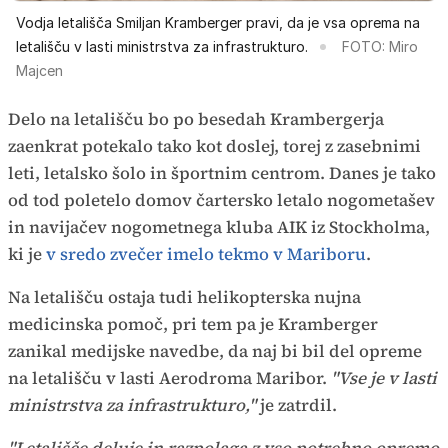
Vodja letališča Smiljan Kramberger pravi, da je vsa oprema na
letališču v lasti ministrstva za infrastrukturo.
FOTO: Miro
Majcen
Delo na letališču bo po besedah Krambergerja
zaenkrat potekalo tako kot doslej, torej z zasebnimi
leti, letalsko šolo in športnim centrom. Danes je tako
od tod poletelo domov čartersko letalo nogometašev
in navijačev nogometnega kluba AIK iz Stockholma,
ki je
v sredo zvečer imelo tekmo v Mariboru
.
Na letališču ostaja tudi helikopterska nujna
medicinska pomoč, pri tem pa je Kramberger
zanikal medijske navedbe, da naj bi bil del opreme
na letališču v lasti Aerodroma Maribor.
"Vse je v lasti
ministrstva za infrastrukturo,"
je zatrdil.
"Letališče deluje in razpolaga z vso potrebno opremo