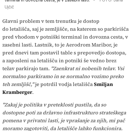
Ujčič
Glavni problem v tem trenutku je dostop
do letališča, saj je zemljišče, na katerem so parkirišča
pred vhodom v potniški terminal in dovozna cesta, v
zasebni lasti. Lastnik, to je Aerodrom Maribor, je
pred dnevi tam postavil table s prepovedjo dostopa,
a zaposleni na letališču in potniki še vedno brez
težav parkirajo tam.
"Zaenkrat ni nobenih težav. Vsi
normalno parkiramo in se normalno vozimo preko
teh zemljišč,"
je potrdil vodja letališča
Smiljan
Kramberger
.
"Zakaj je politika v preteklosti pustila, da so
dostopne poti za državno infrastrukturo strateškega
pomena v privatni lasti, je vprašanje za njih, mi pač
moramo zagotoviti, da letališče lahko funkcionira.