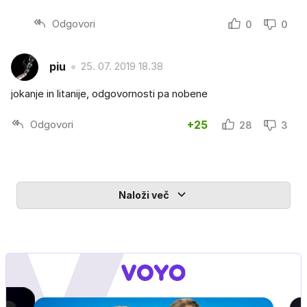
Odgovori
0
0
piu
25. 07. 2019 18.38
jokanje in litanije, odgovornosti pa nobene
Odgovori
+25
28
3
Naloži več