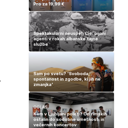
Pro za 19,99 €
Spektakularni neuspeh Cie: pijani
agenti v rokah albanske tajne
službe
Sam po svetu? 'Svoboda,
,
spontanost in zgodbe, ki jih ne
zmanjka'
OGLAS
Kam v Ljubljani poleti? Od rimskih
ostalin do sodobne umetnosti in
večernih koncertov