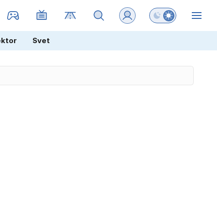
Preklopi barvni na
ZIN
ektor
Svet