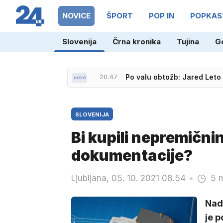
NOVICE
ŠPORT
POP IN
POPKAS
Slovenija
Črna kronika
Tujina
G
20.47
Po valu obtožb: Jared Leto 
SLOVENIJA
Bi kupili nepremičn
dokumentacije?
Ljubljana, 05. 10. 2021 08.54
5 m
Nadz
je p