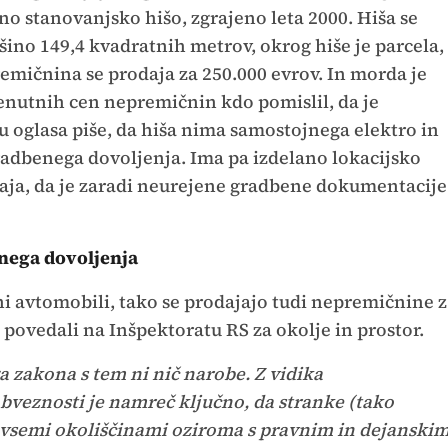
o stanovanjsko hišo, zgrajeno leta 2000. Hiša se
ino 149,4 kvadratnih metrov, okrog hiše je parcela,
emičnina se prodaja za 250.000 evrov. In morda je
trenutnih cen nepremičnin kdo pomislil, da je
u oglasa piše, da hiša nima samostojnega elektro in
gradbenega dovoljenja. Ima pa izdelano lokacijsko
vaja, da je zaradi neurejene gradbene dokumentacije
nega dovoljenja
ni avtomobili, tako se prodajajo tudi nepremičnine z
ovedali na Inšpektoratu RS za okolje in prostor.
zakona s tem ni nič narobe. Z vidika
veznosti je namreč ključno, da stranke (tako
 vsemi okoliščinami oziroma s pravnim in dejanski