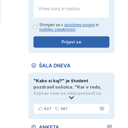
Strinjam se s
splošnimi pogoji
in
politiko zasebnosti
.
Prijavi se
ŠALA DNEVA
"Kako si kaj?" je študent
pozdravil sošolca. "Kar v redu,
čeprav sem se zdaj postavil na
svoje noge!" "Kako to misliš?"
"Oče mi je vzel avto!"
627
567
ANKETA