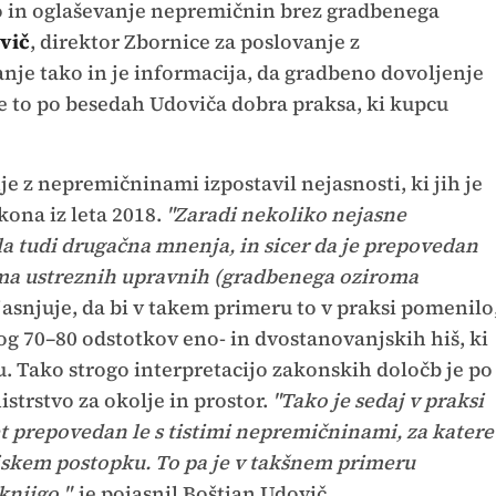
o in oglaševanje nepremičnin brez gradbenega
vič
, direktor Zbornice za poslovanje z
nje tako in je informacija, da gradbeno dovoljenje
 je to po besedah Udoviča dobra praksa, ki kupcu
je z nepremičninami izpostavil nejasnosti, ki jih je
kona iz leta 2018.
"Zaradi nekoliko nejasne
ala tudi drugačna mnenja, in sicer da je prepovedan
ma ustreznih upravnih (gradbenega oziroma
asnjuje, da bi v takem primeru to v praksi pomenilo
g 70–80 odstotkov eno- in dvostanovanjskih hiš, ki
ju. Tako strogo interpretacijo zakonskih določb je po
strstvo za okolje in prostor.
"Tako je sedaj v praksi
et prepovedan le s tistimi nepremičninami, za katere
ijskem postopku. To pa je v takšnem primeru
knjigo,"
je pojasnil Boštjan Udovič.