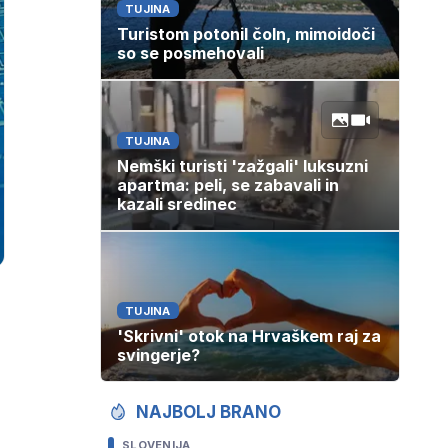
TUJINA
Turistom potonil čoln, mimoidoči
so se posmehovali
TUJINA
Nemški turisti 'zažgali' luksuzni
apartma: peli, se zabavali in
kazali sredinec
TUJINA
'Skrivni' otok na Hrvaškem raj za
svingerje?
NAJBOLJ BRANO
SLOVENIJA