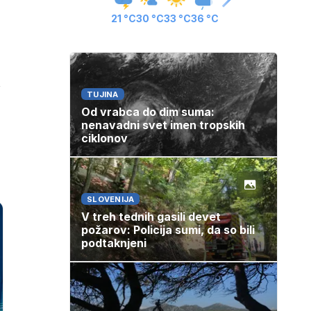
21 °C
30 °C
33 °C
36 °C
n
TUJINA
Od vrabca do dim suma:
nenavadni svet imen tropskih
ciklonov
SLOVENIJA
V treh tednih gasili devet
požarov: Policija sumi, da so bili
podtaknjeni