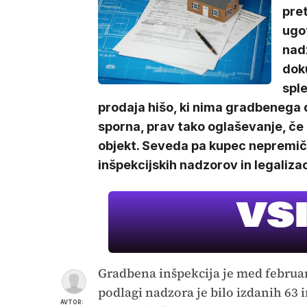
pret
ugot
nad
doku
sple
prodaja hišo, ki nima gradbenega 
sporna, prav tako oglaševanje, če 
objekt. Seveda pa kupec nepremi
inšpekcijskih nadzorov in legalizac
Gradbena inšpekcija je med februa
podlagi nadzora je bilo izdanih 63 
AVTOR: