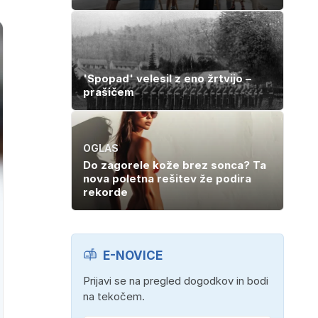
'Spopad' velesil z eno žrtvijo –
prašičem
OGLAS
Do zagorele kože brez sonca? Ta
nova poletna rešitev že podira
rekorde
E-NOVICE
Prijavi se na pregled dogodkov in bodi
na tekočem.