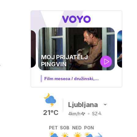
UEFA
SUPERPOKAL
e
V živo na VOYO: sreda ob 20.30
Ljubljana
21°C
4km/h
SZ
PET
SOB
NED
PON