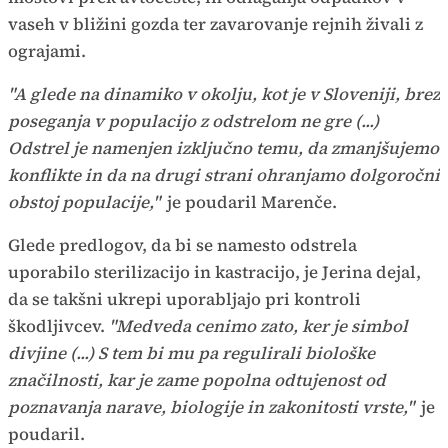
vaseh v bližini gozda ter zavarovanje rejnih živali z
ograjami.
"A glede na dinamiko v okolju, kot je v Sloveniji, brez
poseganja v populacijo z odstrelom ne gre (...)
Odstrel je namenjen izključno temu, da zmanjšujemo
konflikte in da na drugi strani ohranjamo dolgoročni
obstoj populacije,"
je poudaril Marenče.
Glede predlogov, da bi se namesto odstrela
uporabilo sterilizacijo in kastracijo, je Jerina dejal,
da se takšni ukrepi uporabljajo pri kontroli
škodljivcev.
"Medveda cenimo zato, ker je simbol
divjine (...) S tem bi mu pa regulirali biološke
značilnosti, kar je zame popolna odtujenost od
poznavanja narave, biologije in zakonitosti vrste,"
je
poudaril.