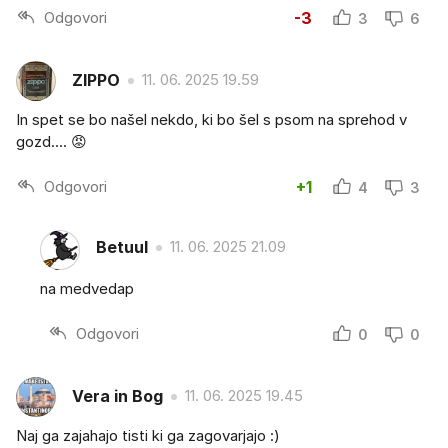
Odgovori
-3
3
6
ZIPPO
11. 06. 2025 19.59
In spet se bo našel nekdo, ki bo šel s psom na sprehod v
gozd.... 😡
Odgovori
+1
4
3
Betuul
11. 06. 2025 21.09
na medvedap
Odgovori
0
0
Vera in Bog
11. 06. 2025 19.45
Naj ga zajahajo tisti ki ga zagovarjajo :)