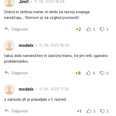
Jimi1
11. 06. 2025 18.04
Dobra in skrbna mater, ki skrbi za razvoj svojega
naraščaja... Romom jo za vzgled postaviti!
Odgovori
+2
5
3
modelx
11. 06. 2025 18.00
takoj dobi namestitev in zastonj hrano, če jim reši .igansko
problematiko.
Odgovori
+8
8
0
modelx
11. 06. 2025 17.58
z zamudo jih je pripeljala v 1. razred.
Odgovori
+1
3
2