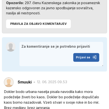
Opozorilo:
297. členu Kazenskega zakonika je posameznik
kazensko odgovoren za javno spodbujanje sovraštva,
nasilja ali nestrpnosti.
PRAVILA ZA OBJAVO KOMENTARJEV
Prijavi se
Smuuki
12. 06. 2025 09.53
Dokler bodo urbana naselja pisala navodila kako mora
podeželje živeti bo kaos. Dokler bo podeželje dopuščalo
kaos bomo nazadovali. Vzeti stvari v svoje roke in bo mir.
Brez medijev, brez jamranja