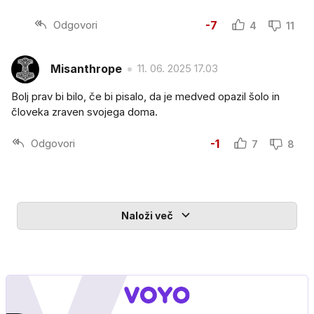
Odgovori
-7
4
11
Misanthrope
11. 06. 2025 17.03
Bolj prav bi bilo, če bi pisalo, da je medved opazil šolo in
človeka zraven svojega doma.
Odgovori
-1
7
8
Naloži več