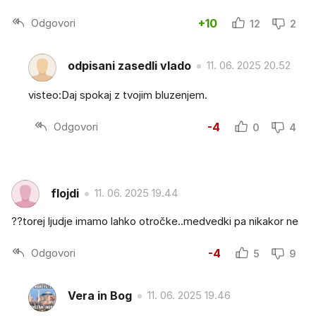
Odgovori
+10
12
2
odpisani zasedli vlado
11. 06. 2025 20.52
visteo:Daj spokaj z tvojim bluzenjem.
Odgovori
-4
0
4
flojdi
11. 06. 2025 19.44
??torej ljudje imamo lahko otročke..medvedki pa nikakor ne
Odgovori
-4
5
9
Vera in Bog
11. 06. 2025 19.46