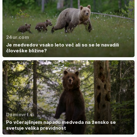
24ur.com
Je medvedov vsako leto več ali so se le navadili
človeške bližine?
Dominvrt.si
Po včerajšnjem napadu medveda na žensko se
svetuje velika previdnost