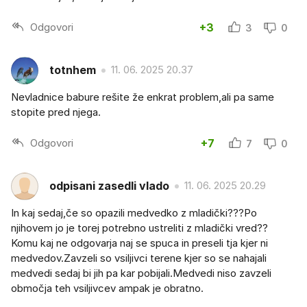
Odgovori
+3
3
0
totnhem
11. 06. 2025 20.37
Nevladnice babure rešite že enkrat problem,ali pa same
stopite pred njega.
Odgovori
+7
7
0
odpisani zasedli vlado
11. 06. 2025 20.29
In kaj sedaj,če so opazili medvedko z mladički???Po
njihovem jo je torej potrebno ustreliti z mladički vred??
Komu kaj ne odgovarja naj se spuca in preseli tja kjer ni
medvedov.Zavzeli so vsiljivci terene kjer so se nahajali
medvedi sedaj bi jih pa kar pobijali.Medvedi niso zavzeli
območja teh vsiljivcev ampak je obratno.