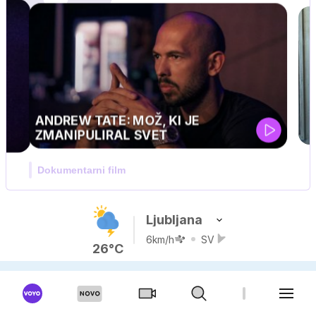
 KI JE
T
Ljubljana
6km/h
SV
26°C
VREME