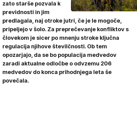
zato starše pozvala k
previdnosti in jim
predlagala, naj otroke jutri, če je le mogoče,
pripeljejo v šolo. Za preprečevanje konfliktov s
človekom je sicer po mnenju stroke ključna
regulacija njihove številčnosti. Ob tem
opozarjajo, da se bo populacija medvedov
zaradi aktualne odločbe o odvzemu 206
medvedov do konca prihodnjega leta še
povečala.