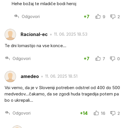
Hehe božaj te mladiče bodi heroj
Odgovori
+7
9
2
Racional-ec
11. 06. 2025 18.53
Te dni lomastijo na vse konce…
Odgovori
+7
7
0
amedeo
11. 06. 2025 18.51
Vsi vemo, da je v Sloveniji potreben odstrel od 400 do 500
medvedov...čakamo, da se zgodi huda tragedija potem pa
bo o ukrepali...
Odgovori
+14
16
2