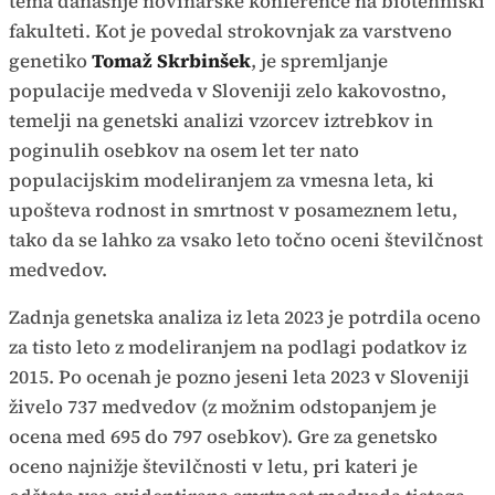
tema današnje novinarske konference na biotehniški
fakulteti. Kot je povedal strokovnjak za varstveno
genetiko
Tomaž Skrbinšek
, je spremljanje
populacije medveda v Sloveniji zelo kakovostno,
temelji na genetski analizi vzorcev iztrebkov in
poginulih osebkov na osem let ter nato
populacijskim modeliranjem za vmesna leta, ki
upošteva rodnost in smrtnost v posameznem letu,
tako da se lahko za vsako leto točno oceni številčnost
medvedov.
Zadnja genetska analiza iz leta 2023 je potrdila oceno
za tisto leto z modeliranjem na podlagi podatkov iz
2015. Po ocenah je pozno jeseni leta 2023 v Sloveniji
živelo 737 medvedov (z možnim odstopanjem je
ocena med 695 do 797 osebkov). Gre za genetsko
oceno najnižje številčnosti v letu, pri kateri je