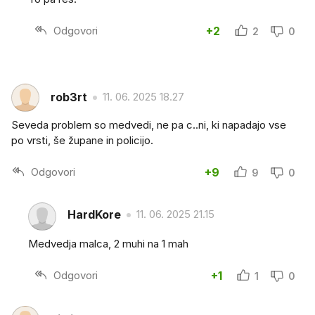
Odgovori
+2
2
0
rob3rt
11. 06. 2025 18.27
Seveda problem so medvedi, ne pa c..ni, ki napadajo vse
po vrsti, še župane in policijo.
Odgovori
+9
9
0
HardKore
11. 06. 2025 21.15
Medvedja malca, 2 muhi na 1 mah
Odgovori
+1
1
0