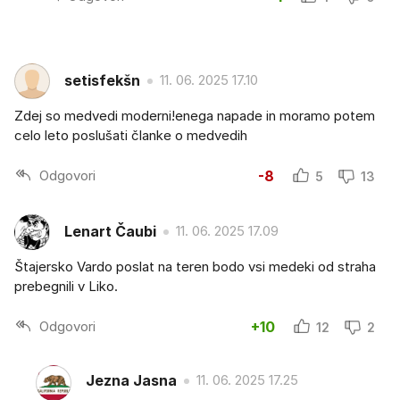
setisfekšn
11. 06. 2025 17.10
Zdej so medvedi moderni!enega napade in moramo potem
celo leto poslušati članke o medvedih
Odgovori
-8
5
13
Lenart Čaubi
11. 06. 2025 17.09
Štajersko Vardo poslat na teren bodo vsi medeki od straha
prebegnili v Liko.
Odgovori
+10
12
2
Jezna Jasna
11. 06. 2025 17.25