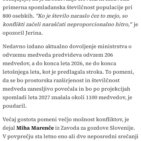
primerna spomladanska številčnost populacije pri
800 osebkih.
"Ko je število naraslo čez to mejo, so
konflikti začeli naraščati neproporcionalno hitro,"
je
opozoril Jerina.
Nedavno izdano aktualno dovoljenje ministrstva o
odvzemu medveda predvideva odvzem 206
medvedov, a do konca leta 2026, ne do konca
letošnjega leta, kot je predlagala stroka. To pomeni,
da se bo prostorska razširjenost in številčnost
medveda zanesljivo povečala in bo po projekcijah
spomladi leta 2027 znašala okoli 1100 medvedov, je
poudaril.
Večaj gostota pomeni večjo možnost konfliktov, je
dejal
Miha Marenče
iz Zavoda za gozdove Slovenije.
V povprečju sta letno eno ali dve neposredni srečanji