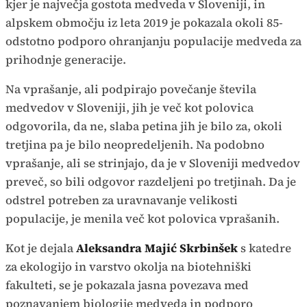
kjer je največja gostota medveda v Sloveniji, in
alpskem območju iz leta 2019 je pokazala okoli 85-
odstotno podporo ohranjanju populacije medveda za
prihodnje generacije.
Na vprašanje, ali podpirajo povečanje števila
medvedov v Sloveniji, jih je več kot polovica
odgovorila, da ne, slaba petina jih je bilo za, okoli
tretjina pa je bilo neopredeljenih. Na podobno
vprašanje, ali se strinjajo, da je v Sloveniji medvedov
preveč, so bili odgovor razdeljeni po tretjinah. Da je
odstrel potreben za uravnavanje velikosti
populacije, je menila več kot polovica vprašanih.
Kot je dejala
Aleksandra Majić Skrbinšek
s katedre
za ekologijo in varstvo okolja na biotehniški
fakulteti, se je pokazala jasna povezava med
poznavanjem biologije medveda in podporo