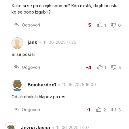
Kako si se pa na njih spomnil? Kdo misliš, da jih bo iskal,
ko se bodo izgubili?
Odgovori
-5
1
6
jank
11. 06. 2025 17.26
Bi se posrali!
Odgovori
-4
1
5
Bombardirc1
11. 06. 2025 19.09
Od alkoholnih hlapov pa res...
Odgovori
-1
2
3
Jezna Jasna
11. 06. 2025 17.07