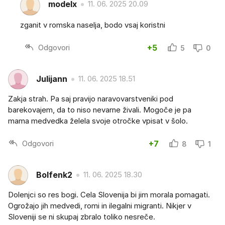
modelx
11. 06. 2025 20.09
zganit v romska naselja, bodo vsaj koristni
Odgovori
+5
5
0
Julijann
11. 06. 2025 18.51
Zakja strah. Pa saj pravijo naravovarstveniki pod
barekovajem, da to niso nevarne živali. Mogoče je pa
mama medvedka želela svoje otročke vpisat v šolo.
Odgovori
+7
8
1
Bolfenk2
11. 06. 2025 18.30
Dolenjci so res bogi. Cela Slovenija bi jim morala pomagati.
Ogrožajo jih medvedi, romi in ilegalni migranti. Nikjer v
Sloveniji se ni skupaj zbralo toliko nesreče.