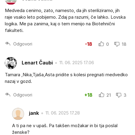
Medveda cenimo, zato, namesto, da jih steriliziramo, jih
raje vsako leto pobijemo. Zdaj pa razumi, če lahko. Lovska
logika. Me pa zanima, kaj o tem menijo na Biotehnični
fakulteti.
Odgovori
-18
0
18
Lenart Čaubi
11. 06. 2025 17.06
Tamara ,Nika,Tjaša,Asta pridite s kolesi pregnati medvedko
nazaj v gozd.
Odgovori
+18
21
3
jank
11. 06. 2025 17.28
A ti pa ne v upaš. Pa takšen možakar in bi tja poslal
ženske?