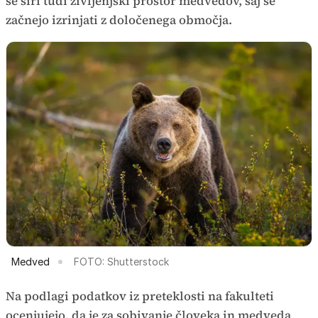
se širi tudi življenjski prostor medvedov, saj se
začnejo izrinjati z določenega območja.
Medved
FOTO: Shutterstock
Na podlagi podatkov iz preteklosti na fakulteti
ocenjujejo, da je za sobivanje človeka in medveda