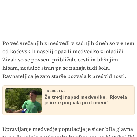
Po več srečanjih z medvedi v zadnjih dneh so v enem
od kočevskih naselij opazili medvedko z mladiči.
Živali so se povsem približale cesti in bližnjim
hišam, nedaleč stran pa se nahaja tudi šola.
Ravnateljica je zato starše pozvala k predvidnosti.
PREBERI ŠE
Že tretji napad medvedke: 'Rjovela
je in se pognala proti meni'
Upravljanje medvedje populacije je sicer bila glavna