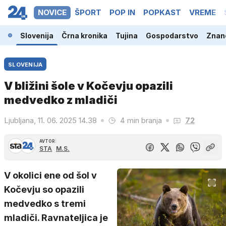
NOVICE
ŠPORT
POP IN
POPKAST
VREME
Slovenija
Črna kronika
Tujina
Gospodarstvo
Znano
SLOVENIJA
V bližini šole v Kočevju opazili
medvedko z mladiči
Ljubljana, 11. 06. 2025 14.38
4 min branja
72
AVTOR:
STA
M.S.
V okolici ene od šol v
Kočevju so opazili
medvedko s tremi
mladiči. Ravnateljica je