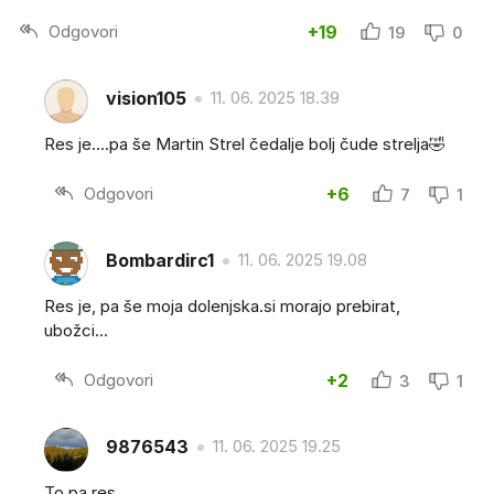
Odgovori
+19
19
0
vision105
11. 06. 2025 18.39
Res je....pa še Martin Strel čedalje bolj čude strelja🤣
Odgovori
+6
7
1
Bombardirc1
11. 06. 2025 19.08
Res je, pa še moja dolenjska.si morajo prebirat,
ubožci...
Odgovori
+2
3
1
9876543
11. 06. 2025 19.25
To pa res.