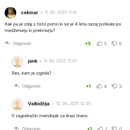
cekinar
11. 06. 2025 17.19
Kak pa je zdaj s tisto pumo ki se je 4 leta nazaj potikala po
medžimurju in prekmurju?
Odgovori
+5
5
0
jank
11. 06. 2025 17.25
Res, kam je izginila?
Odgovori
+1
4
3
Valkidžija
12. 06. 2025 12.40
V zagrebački zveridnjak za levjo hrano.
Odgovori
+1
1
0