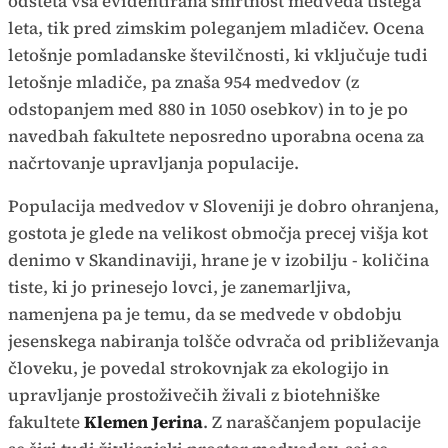
odšteta vsa evidentirana smrtnost medveda tistega
leta, tik pred zimskim poleganjem mladičev. Ocena
letošnje pomladanske številčnosti, ki vključuje tudi
letošnje mladiče, pa znaša 954 medvedov (z
odstopanjem med 880 in 1050 osebkov) in to je po
navedbah fakultete neposredno uporabna ocena za
načrtovanje upravljanja populacije.
Populacija medvedov v Sloveniji je dobro ohranjena,
gostota je glede na velikost območja precej višja kot
denimo v Skandinaviji, hrane je v izobilju - količina
tiste, ki jo prinesejo lovci, je zanemarljiva,
namenjena pa je temu, da se medvede v obdobju
jesenskega nabiranja tolšče odvrača od približevanja
človeku, je povedal strokovnjak za ekologijo in
upravljanje prostoživečih živali z biotehniške
fakultete
Klemen Jerina
. Z naraščanjem populacije