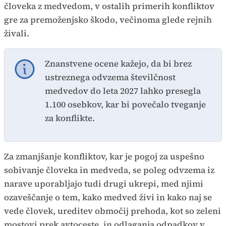
človeka z medvedom, v ostalih primerih konfliktov
gre za premoženjsko škodo, večinoma glede rejnih
živali.
Znanstvene ocene kažejo, da bi brez
ustreznega odvzema številčnost
medvedov do leta 2027 lahko presegla
1.100 osebkov, kar bi povečalo tveganje
za konflikte.
Za zmanjšanje konfliktov, kar je pogoj za uspešno
sobivanje človeka in medveda, se poleg odvzema iz
narave uporabljajo tudi drugi ukrepi, med njimi
ozaveščanje o tem, kako medved živi in kako naj se
vede človek, ureditev območij prehoda, kot so zeleni
mostovi prek avtoceste, in odlaganja odpadkov v