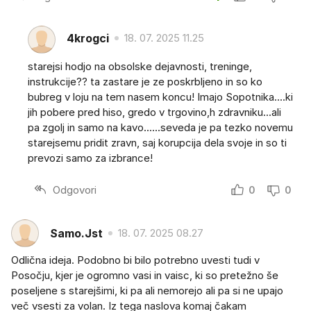
4krogci
18. 07. 2025 11.25
starejsi hodjo na obsolske dejavnosti, treninge,
instrukcije?? ta zastare je ze poskrbljeno in so ko
bubreg v loju na tem nasem koncu! Imajo Sopotnika....ki
jih pobere pred hiso, gredo v trgovino,h zdravniku...ali
pa zgolj in samo na kavo......seveda je pa tezko novemu
starejsemu pridit zravn, saj korupcija dela svoje in so ti
prevozi samo za izbrance!
Odgovori
0
0
Samo.Jst
18. 07. 2025 08.27
Odlična ideja. Podobno bi bilo potrebno uvesti tudi v
Posočju, kjer je ogromno vasi in vaisc, ki so pretežno še
poseljene s starejšimi, ki pa ali nemorejo ali pa si ne upajo
več vsesti za volan. Iz tega naslova komaj čakam