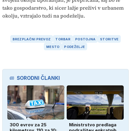
svojem okolju uporabljati, je prepričana, saj bo le
tako gospodarstvo, ki sicer lažje preživi v urbanem
okolju, vztrajalo tudi na podeželju.
BREZPLAČNI PREVOZ
TORBAR
POSTOJNA
STORITVE
MESTO
PODEŽELJE
SORODNI ČLANKI
300 evrov za 25
Ministrstvo predlaga
kilometrov, 110 za 10:
podražitev enkratnih