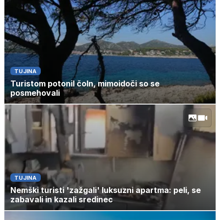
TUJINA
Turistom potonil čoln, mimoidoči so se
posmehovali
TUJINA
Nemški turisti 'zažgali' luksuzni apartma: peli, se
zabavali in kazali sredinec