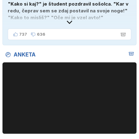
"Kako si kaj?" je študent pozdravil sošolca. "Kar v
redu, čeprav sem se zdaj postavil na svoje noge!"
"Kako to misliš?" "Oče mi je vzel avto!"
737
636
ANKETA