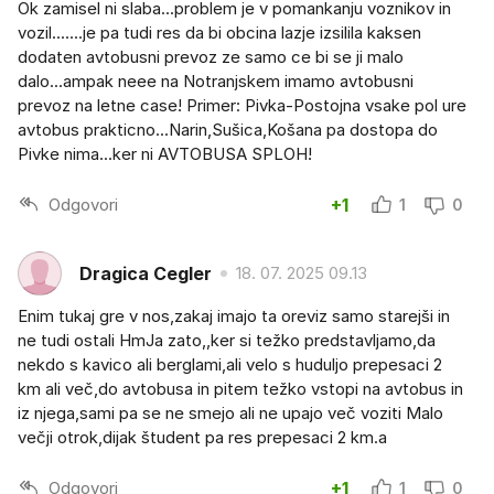
Ok zamisel ni slaba...problem je v pomankanju voznikov in
vozil.......je pa tudi res da bi obcina lazje izsilila kaksen
dodaten avtobusni prevoz ze samo ce bi se ji malo
dalo...ampak neee na Notranjskem imamo avtobusni
prevoz na letne case! Primer: Pivka-Postojna vsake pol ure
avtobus prakticno...Narin,Sušica,Košana pa dostopa do
Pivke nima...ker ni AVTOBUSA SPLOH!
Odgovori
+1
1
0
Dragica Cegler
18. 07. 2025 09.13
Enim tukaj gre v nos,zakaj imajo ta oreviz samo starejši in
ne tudi ostali HmJa zato,,ker si težko predstavljamo,da
nekdo s kavico ali berglami,ali velo s huduljo prepesaci 2
km ali več,do avtobusa in pitem težko vstopi na avtobus in
iz njega,sami pa se ne smejo ali ne upajo več voziti Malo
večji otrok,dijak študent pa res prepesaci 2 km.a
Odgovori
+1
1
0