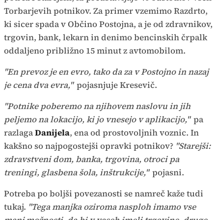
Torbarjevih potnikov. Za primer vzemimo Razdrto,
ki sicer spada v Občino Postojna, a je od zdravnikov,
trgovin, bank, lekarn in denimo bencinskih črpalk
oddaljeno približno 15 minut z avtomobilom.
"En prevoz je en evro, tako da za v Postojno in nazaj
je cena dva evra,"
pojasnjuje Kresevič.
"Potnike poberemo na njihovem naslovu in jih
peljemo na lokacijo, ki jo vnesejo v aplikacijo,"
pa
razlaga
Danijela
, ena od prostovoljnih voznic. In
kakšno so najpogostejši opravki potnikov?
"Starejši:
zdravstveni dom, banka, trgovina, otroci pa
treningi, glasbena šola, inštrukcije,"
pojasni.
Potreba po boljši povezanosti se namreč kaže tudi
tukaj.
"Tega manjka oziroma nasploh imamo vse