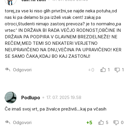
torej,za vse ki niso glih privržni,se najde neka potuha,od
nas ki pa delamo bi pa izželi vsak cent! zakaj pa
otroci,študenti nimajo zastonj prevoza? je to normalno,pa
vrtec' IN DRŽAVA BI RADA VEČJO RODNOST,OBČINE IN
DRŽAVA PA PODPIRA V GLAVNEM BREZDELNEŽE! NE
REČEM,MED TEMI SO NEKATERI VERJETNO
NEUPRAVIČENO NA DNU,VEČINA PA UPRAVIČENO! KER
SE SAMO ČAKA,KDAJ BO KAJ ZASTONJ!
Odgovori
+0
1
1
Podlupo
17. 07. 2025 19.58
Če imaš svoj vrt, pa živalce preživiš...kaj pa včasih
Odgovori
+5
5
0