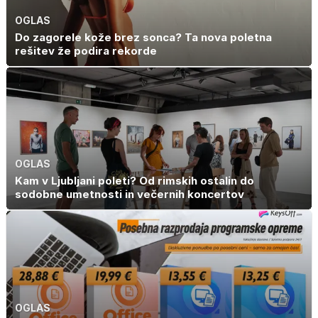
OGLAS
Do zagorele kože brez sonca? Ta nova poletna
rešitev že podira rekorde
OGLAS
Kam v Ljubljani poleti? Od rimskih ostalin do
sodobne umetnosti in večernih koncertov
OGLAS