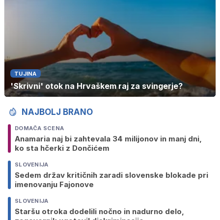
TUJINA
'Skrivni' otok na Hrvaškem raj za svingerje?
NAJBOLJ BRANO
DOMAČA SCENA
Anamaria naj bi zahtevala 34 milijonov in manj dni,
ko sta hčerki z Dončićem
SLOVENIJA
Sedem držav kritičnih zaradi slovenske blokade pri
imenovanju Fajonove
SLOVENIJA
Staršu otroka dodelili nočno in nadurno delo,