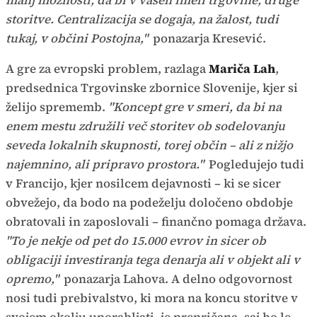
manj možnosti, da bi v vaseh imeli trgovine, druge
storitve. Centralizacija se dogaja, na žalost, tudi
tukaj, v občini Postojna,"
ponazarja Kresević.
A gre za evropski problem, razlaga
Mariča Lah
,
predsednica Trgovinske zbornice Slovenije, kjer si
želijo sprememb.
"Koncept gre v smeri, da bi na
enem mestu združili več storitev ob sodelovanju
seveda lokalnih skupnosti, torej občin – ali z nižjo
najemnino, ali pripravo prostora."
Pogledujejo tudi
v Francijo, kjer nosilcem dejavnosti – ki se sicer
obvežejo, da bodo na podeželju določeno obdobje
obratovali in zaposlovali – finančno pomaga država.
"To je nekje od pet do 15.000 evrov in sicer ob
obligaciji investiranja tega denarja ali v objekt ali v
opremo,"
ponazarja Lahova. A delno odgovornost
nosi tudi prebivalstvo, ki mora na koncu storitve v