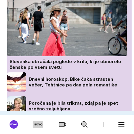
Slovenka obračala poglede v krilu, ki je obnorelo
ženske po vsem svetu
Dnevni horoskop: Bike čaka strasten
večer, Tehtnice pa dan poln romantike
Poročena je bila trikrat, zdaj pa je spet
srečno zaljubljena
To je pijača, ki jo letošnje poletje naročajo
vsi - nova poletna klasika