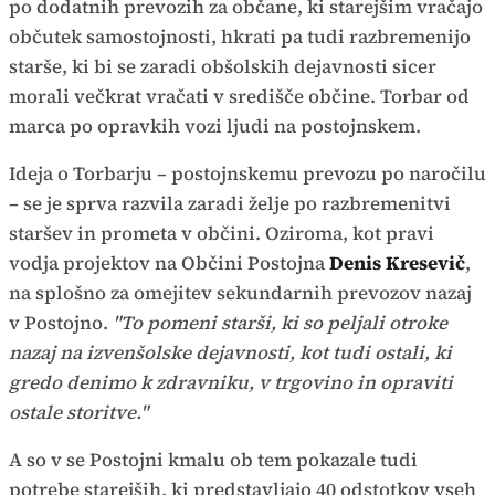
po dodatnih prevozih za občane, ki starejšim vračajo
občutek samostojnosti, hkrati pa tudi razbremenijo
starše, ki bi se zaradi obšolskih dejavnosti sicer
morali večkrat vračati v središče občine. Torbar od
marca po opravkih vozi ljudi na postojnskem.
Ideja o Torbarju – postojnskemu prevozu po naročilu
– se je sprva razvila zaradi želje po razbremenitvi
staršev in prometa v občini. Oziroma, kot pravi
vodja projektov na Občini Postojna
Denis Kresevič
,
na splošno za omejitev sekundarnih prevozov nazaj
v Postojno.
"To pomeni starši, ki so peljali otroke
nazaj na izvenšolske dejavnosti, kot tudi ostali, ki
gredo denimo k zdravniku, v trgovino in opraviti
ostale storitve."
A so v se Postojni kmalu ob tem pokazale tudi
potrebe starejših, ki predstavljajo 40 odstotkov vseh