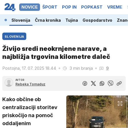
NOVICE
ŠPORT
POP IN
POPKAST
VREME
Slovenija
Črna kronika
Tujina
Gospodarstvo
Znano
SLOVENIJA
Živijo sredi neokrnjene narave, a
najbližja trgovina kilometre daleč
Postojna, 17. 07. 2025 18.44
3 min branja
9
AVTOR:
Rebeka Tomaduz
Kako občine ob
centralizaciji storitev
priskočijo na pomoč
oddaljenim