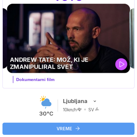
MOJ PRIJATELJ PINGVIN
Film meseca / družinski, pustolovski
Ljubljana
10km/h
SV
30°C
VREME