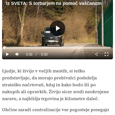
Iz SVETA: S torbarjem na pomoč vaščanom
Predvajaj
Loaded
:
0%
Current
0:00
/
Duration
0:00
Predvajaj
Tiho
Celoz
način
Time
Ljudje, ki živijo v večjih mestih, si težko
predstavljajo, da morajo prebivalci podeželja
strateško načrtovati, kdaj in kako bodo šli po
nakupih ali opravkih. Živijo sicer sredi neokrnjene
narave, a najbližja trgovina je kilometre daleč.
Občine zaradi centralizacije vse pogosteje posegajo