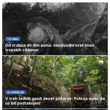
TUJINA
Od vrabca do dim suma: nenavadni svet imen
tropskih ciklonov
SLOVENIJA
V treh tednih gasili devet požarov: Policija sumi, da
so bili podtaknjeni