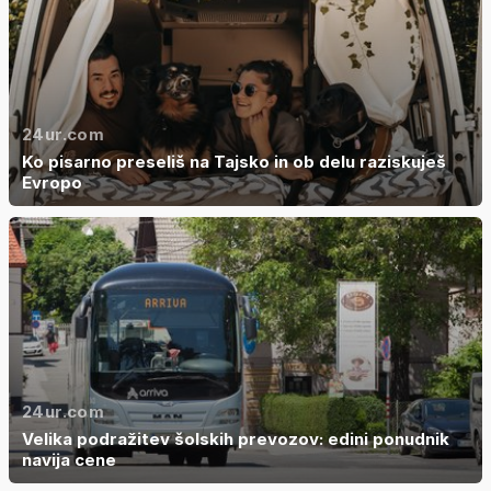
24ur.com
Ko pisarno preseliš na Tajsko in ob delu raziskuješ
Evropo
24ur.com
Velika podražitev šolskih prevozov: edini ponudnik
navija cene