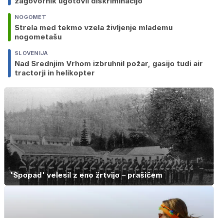
zagovornik ugotovil diskriminacijo
NOGOMET
Strela med tekmo vzela življenje mlademu
nogometašu
SLOVENIJA
Nad Srednjim Vrhom izbruhnil požar, gasijo tudi air
tractorji in helikopter
'Spopad' velesil z eno žrtvijo – prašičem