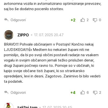
avtonomna vozila in avtomatizirano optimiziranje prevozev,
saj bo še dodatno pocenilo storitev.
Odgovori
+2
2
0
ZIPPO
17. 07. 2025 20.47
BRAVO!!! Pohvale občinarjem v Postojni! Končno nekaj
LJUDSKEGA!!!👍 Medtem ko nekateri župani niti ne
pomislijo, da bi po svoji občini postavili radarje na vsakem
vogalu in svojim občanom jemali težko prislužen denar,
drugi župani počnejo ravno to. Pomoje so v občinah, ki
lupijo svoje občane tisti župani, ki so strankarsko
opredeljeni, levi in desni. Zagotovo. Zanimivo bi bilo vedeti
ta podatek.
Odgovori
+4
6
2
tali?ni tom
17. 07. 2025 20.45