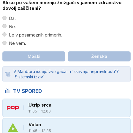
Ali so po vašem mnenju žvižgači v javnem zdravstvu
dovolj zaščiteni?
Da.
Ne.
Le v posameznih primerih.
Ne vem.
Moški
Ženska
V Mariboru iščejo žvižgača in 'skrivajo nepravilnosti'?
'Sistemski izziv'
TV SPORED
Utrip srca
11.05 - 12.00
Volan
11.45 - 12.35