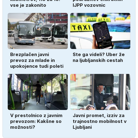
vse je zakonito
IJPP vozovnic
Brezplačen javni
Ste ga videli? Uber že
prevoz za mlade in
na ljubljanskih cestah
upokojence tudi poleti
V prestolnico z javnim
Javni promet, izziv za
prevozom: Kakšne so
trajnostno mobilnost v
možnosti?
Ljubljani