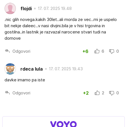
flojdi
17. 07. 2025 19.48
.nic glih novega.kakih 30let..ali morda ze vec..mi je uspelo
bit nekje daleec..v nasi divjini.bila je v hisi trgovina in
gostilna..in lastnik je razvazal narocene stvari tudi na
domove
Odgovori
+6
6
0
rdeca lula
17. 07. 2025 19.43
davke imamo pa iste
Odgovori
+2
2
0