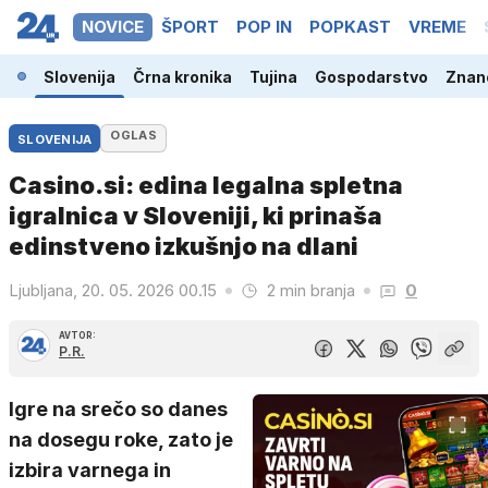
NOVICE
ŠPORT
POP IN
POPKAST
VREME
Slovenija
Črna kronika
Tujina
Gospodarstvo
Znano
OGLAS
SLOVENIJA
Casino.si: edina legalna spletna
igralnica v Sloveniji, ki prinaša
edinstveno izkušnjo na dlani
Ljubljana, 20. 05. 2026 00.15
2 min branja
0
AVTOR:
P.R.
Igre na srečo so danes
na dosegu roke, zato je
izbira varnega in