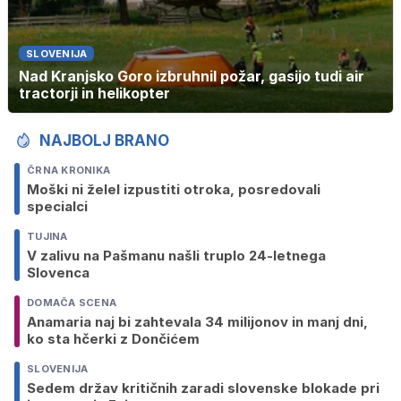
SLOVENIJA
Nad Kranjsko Goro izbruhnil požar, gasijo tudi air
tractorji in helikopter
NAJBOLJ BRANO
ČRNA KRONIKA
Moški ni želel izpustiti otroka, posredovali
specialci
TUJINA
V zalivu na Pašmanu našli truplo 24-letnega
Slovenca
DOMAČA SCENA
Anamaria naj bi zahtevala 34 milijonov in manj dni,
ko sta hčerki z Dončićem
SLOVENIJA
Sedem držav kritičnih zaradi slovenske blokade pri