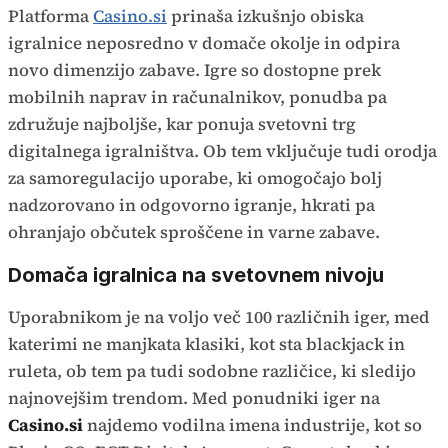
Platforma
Casino.si
prinaša izkušnjo obiska
igralnice neposredno v domače okolje in odpira
novo dimenzijo zabave. Igre so dostopne prek
mobilnih naprav in računalnikov, ponudba pa
združuje najboljše, kar ponuja svetovni trg
digitalnega igralništva. Ob tem vključuje tudi orodja
za samoregulacijo uporabe, ki omogočajo bolj
nadzorovano in odgovorno igranje, hkrati pa
ohranjajo občutek sproščene in varne zabave.
Domača igralnica na svetovnem nivoju
Uporabnikom je na voljo več 100 različnih iger, med
katerimi ne manjkata klasiki, kot sta blackjack in
ruleta, ob tem pa tudi sodobne različice, ki sledijo
najnovejšim trendom. Med ponudniki iger na
Casino.si
najdemo vodilna imena industrije, kot so