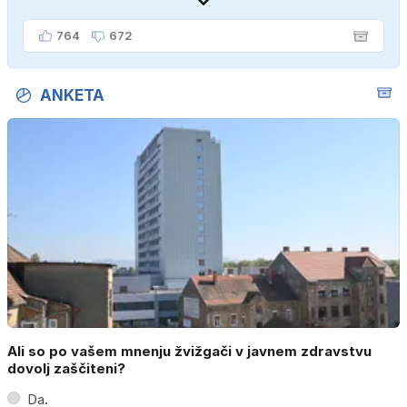
764
672
ANKETA
Ali so po vašem mnenju žvižgači v javnem zdravstvu
dovolj zaščiteni?
Da.