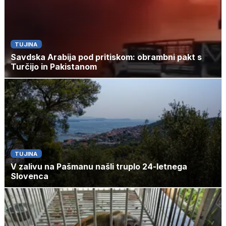
TUJINA
Savdska Arabija pod pritiskom: obrambni pakt s
Turčijo in Pakistanom
TUJINA
V zalivu na Pašmanu našli truplo 24-letnega
Slovenca