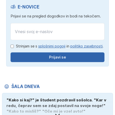
E-NOVICE
Prijavi se na pregled dogodkov in bodi na tekočem.
Strinjam se s
splošnimi pogoji
in
politiko zasebnosti
.
Prijavi se
ŠALA DNEVA
"Kako si kaj?" je študent pozdravil sošolca. "Kar v
redu, čeprav sem se zdaj postavil na svoje noge!"
"Kako to misliš?" "Oče mi je vzel avto!"