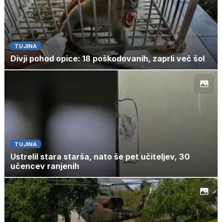
TUJINA
Divji pohod opice: 18 poškodovanih, zaprli več šol
TUJINA
Ustrelil stara starša, nato še pet učiteljev, 30
učencev ranjenih