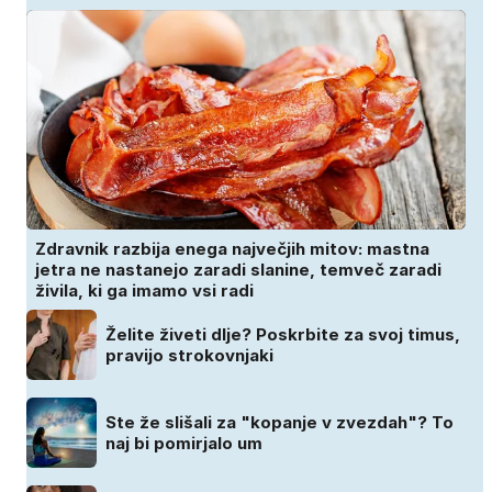
Zdravnik razbija enega največjih mitov: mastna
jetra ne nastanejo zaradi slanine, temveč zaradi
živila, ki ga imamo vsi radi
Želite živeti dlje? Poskrbite za svoj timus,
pravijo strokovnjaki
Ste že slišali za "kopanje v zvezdah"? To
naj bi pomirjalo um