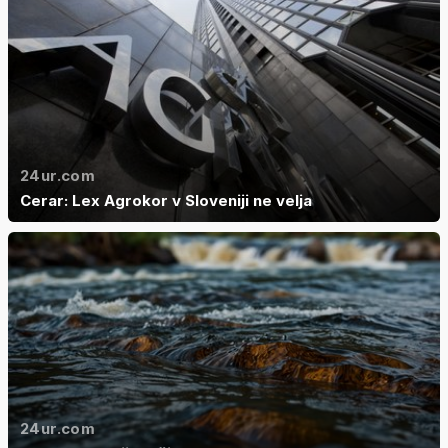
24ur.com
Cerar: Lex Agrokor v Sloveniji ne velja
24ur.com