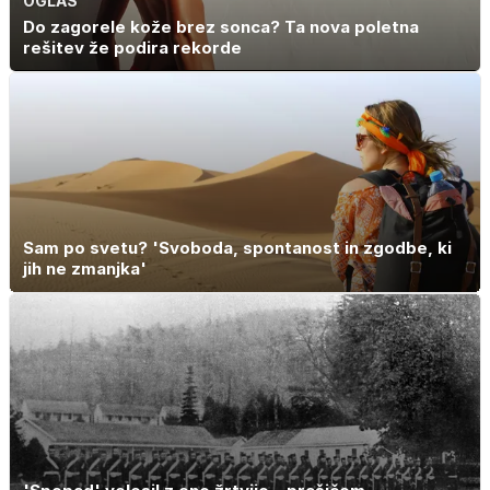
OGLAS
Do zagorele kože brez sonca? Ta nova poletna
rešitev že podira rekorde
Sam po svetu? 'Svoboda, spontanost in zgodbe, ki
jih ne zmanjka'