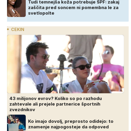
Tudi temnejša koža potrebuje SPF: zakaj
zaščita pred soncem ni pomembna le za
svetlopolte
CEKIN
43 milijonov evrov? Koliko so po razhodu
zahtevale ali prejele partnerice športnih
zvezdnikov
Ko imajo dovolj, preprosto odidejo: to
znamenje najpogosteje da odpoved