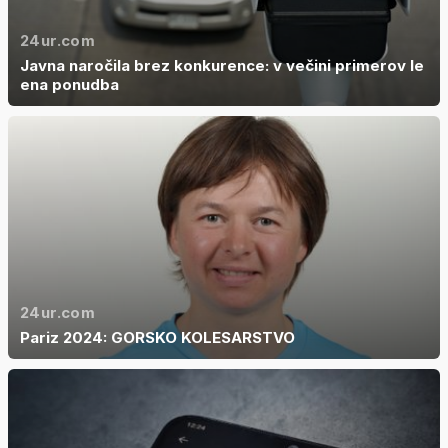
24ur.com
Javna naročila brez konkurence: v večini primerov le
ena ponudba
24ur.com
Pariz 2024: GORSKO KOLESARSTVO