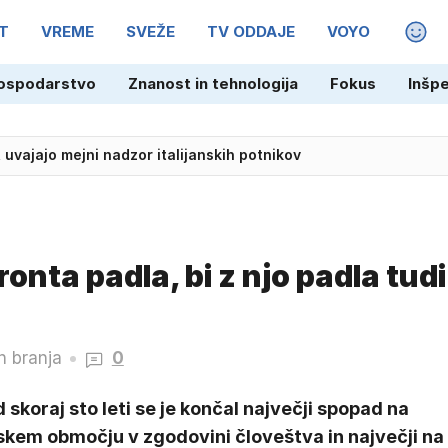
T
VREME
SVEŽE
TV ODDAJE
VOYO
MAGA
ospodarstvo
Znanost in tehnologija
Fokus
Inšp
, uvajajo mejni nadzor italijanskih potnikov
onta padla, bi z njo padla tudi
n branja
0
 skoraj sto leti se je končal največji spopad na
skem območju v zgodovini človeštva in največji na