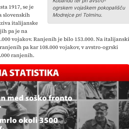
Kobaridu ter pri avstro-
ta 1917, se je
ogrskem vojaškem pokopališču
a slovenskih
Modrejce pri Tolminu.
ziva italijanske
jih pa je na
000 vojakov. Ranjenih je bilo 153.000. Na italijansk
 ranjenih pa kar 108.000 vojakov, v avstro-ogrski
5.000 ranjenih.