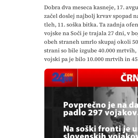
Dobra dva meseca kasneje, 17. avgus
začel doslej najbolj krvav spopad n
tleh, 11. soška bitka. Ta zadnja ofen
vojske na Soči je trajala 27 dni, v bo
obeh straneh umrlo skupaj okoli 50.
strani so bile izgube 40.000 mrtvih,
vojski pa je bilo 10.000 mrtvih in 4