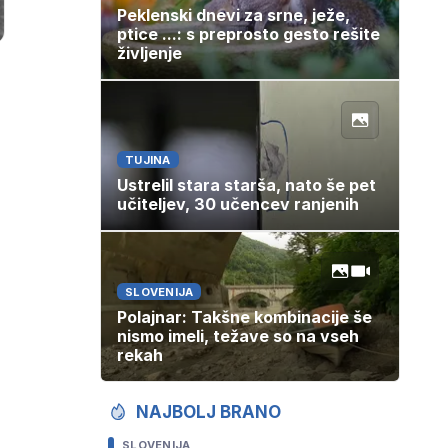
Peklenski dnevi za srne, ježe,
ptice ...: s preprosto gesto rešite
življenje
TUJINA
Ustrelil stara starša, nato še pet
učiteljev, 30 učencev ranjenih
SLOVENIJA
Polajnar: Takšne kombinacije še
nismo imeli, težave so na vseh
rekah
NAJBOLJ BRANO
SLOVENIJA