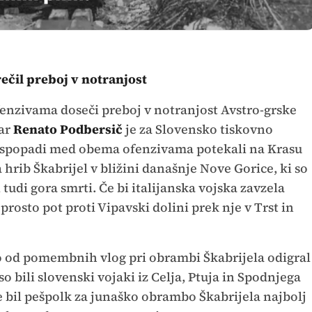
ečil preboj v notranjost
fenzivama doseči preboj v notranjost Avstro-grske
nar
Renato Podbersič
je za Slovensko tiskovno
 spopadi med obema ofenzivama potekali na Krasu
 hrib Škabrijel v bližini današnje Nove Gorice, ki so
tudi gora smrti. Če bi italijanska vojska zavzela
 prosto pot proti Vipavski dolini prek nje v Trst in
o od pomembnih vlog pri obrambi Škabrijela odigral
so bili slovenski vojaki iz Celja, Ptuja in Spodnjega
 bil pešpolk za junaško obrambo Škabrijela najbolj