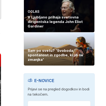
OGLAS
V Ljubljano prihaja svetovna
dirigentska legenda John Eliot
Gardiner
i
Sam po svetu? 'Svoboda,
spontanost in zgodbe, ki jih ne
zmanjka'
E-NOVICE
Prijavi se na pregled dogodkov in bodi
na tekočem.