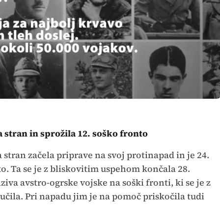
a stran in sprožila 12. soško fronto
 stran začela priprave na svoj protinapad in je 24.
ko. Ta se je z bliskovitim uspehom končala 28.
iva avstro-ogrske vojske na soški fronti, ki se je z
jučila. Pri napadu jim je na pomoč priskočila tudi