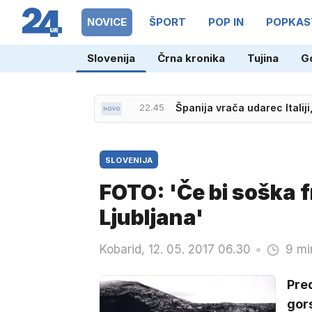
NOVICE
ŠPORT
POP IN
POPKAS
Slovenija
Črna kronika
Tujina
G
22.45
Španija vrača udarec Italiji
SLOVENIJA
FOTO: 'Če bi soška fr
Ljubljana'
Kobarid, 12. 05. 2017 06.30
9 mi
Pred
gor