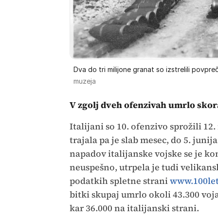
Dva do tri milijone granat so izstrelili povpre
muzeja
V zgolj dveh ofenzivah umrlo skor
Italijani so 10. ofenzivo sprožili 12
trajala pa je slab mesec, do 5. junij
napadov italijanske vojske se je ko
neuspešno, utrpela je tudi velikans
podatkih spletne strani
www.100let
bitki skupaj umrlo okoli 43.300 voj
kar 36.000 na italijanski strani.