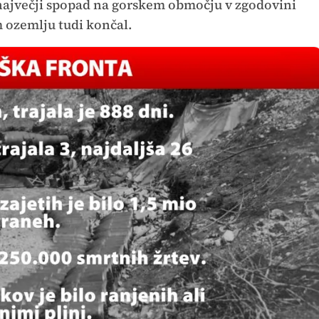
e največji spopad na gorskem območju v zgodovini
m ozemlju tudi končal.