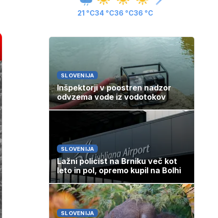
21 °C
34 °C
36 °C
36 °C
SLOVENIJA
Inšpektorji v poostren nadzor
odvzema vode iz vodotokov
SLOVENIJA
Lažni policist na Brniku več kot
leto in pol, opremo kupil na Bolhi
SLOVENIJA