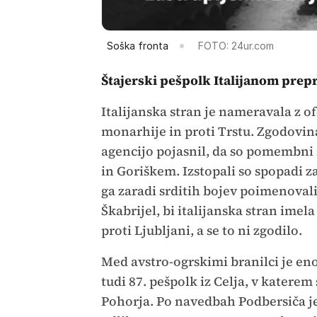
Soška fronta
FOTO: 24ur.com
Štajerski pešpolk Italijanom prepr
Italijanska stran je nameravala z o
monarhije in proti Trstu. Zgodovi
agencijo pojasnil, da so pomembni
in Goriškem. Izstopali so spopadi za
ga zaradi srditih bojev poimenovali 
Škabrijel, bi italijanska stran imela
proti Ljubljani, a se to ni zgodilo.
Med avstro-ogrskimi branilci je en
tudi 87. pešpolk iz Celja, v katerem 
Pohorja. Po navedbah Podbersiča je