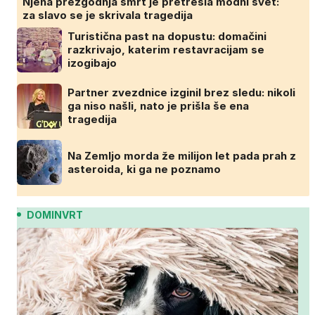
Njena prezgodnja smrt je pretresla modni svet:
za slavo se je skrivala tragedija
Turistična past na dopustu: domačini
razkrivajo, katerim restavracijam se
izogibajo
Partner zvezdnice izginil brez sledu: nikoli
ga niso našli, nato je prišla še ena
tragedija
Na Zemljo morda že milijon let pada prah z
asteroida, ki ga ne poznamo
DOMINVRT