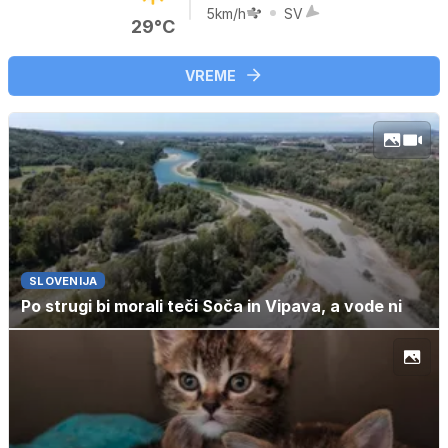
5km/h
SV
29°C
VREME
SLOVENIJA
Po strugi bi morali teči Soča in Vipava, a vode ni