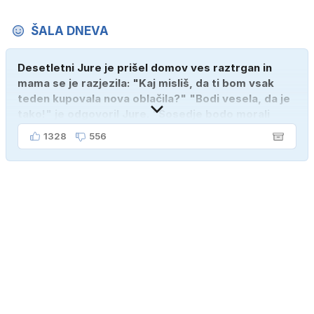
ŠALA DNEVA
Desetletni Jure je prišel domov ves raztrgan in
mama se je razjezila: "Kaj misliš, da ti bom vsak
teden kupovala nova oblačila?" "Bodi vesela, da je
tako!" je odgovoril Jure. "Sosedje bodo morali
kupiti novega sina, tako sem ga prebutal!"
1328
556