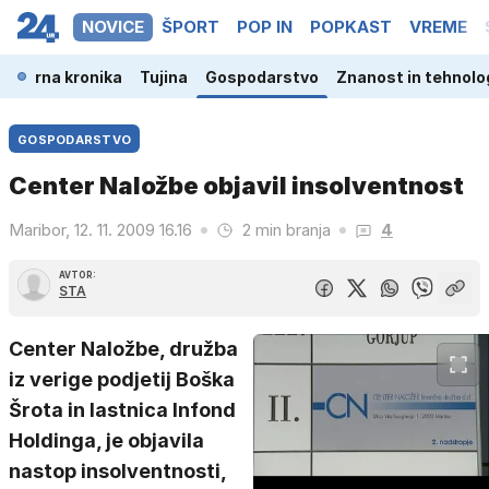
NOVICE
ŠPORT
POP IN
POPKAST
VREME
a
Črna kronika
Tujina
Gospodarstvo
Znanost in tehnolo
GOSPODARSTVO
Center Naložbe objavil insolventnost
Maribor, 12. 11. 2009 16.16
2 min branja
4
AVTOR:
STA
Center Naložbe, družba
iz verige podjetij Boška
Šrota in lastnica Infond
Holdinga, je objavila
nastop insolventnosti,