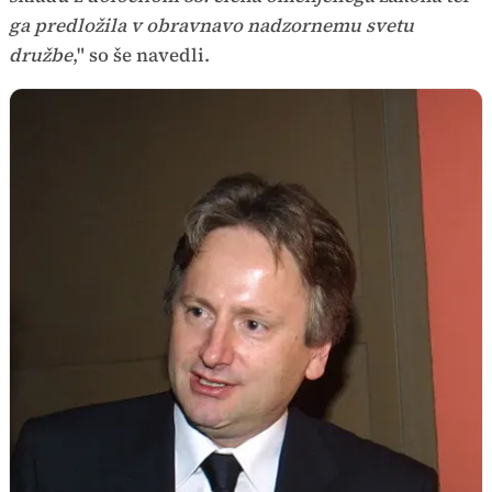
ga predložila v obravnavo nadzornemu svetu
družbe
," so še navedli.