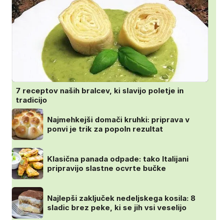
7 receptov naših bralcev, ki slavijo poletje in
tradicijo
Najmehkejši domači kruhki: priprava v
ponvi je trik za popoln rezultat
Klasična panada odpade: tako Italijani
pripravijo slastne ocvrte bučke
Najlepši zaključek nedeljskega kosila: 8
sladic brez peke, ki se jih vsi veselijo