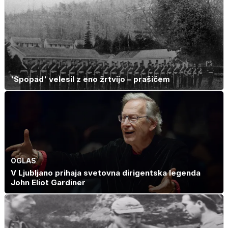
'Spopad' velesil z eno žrtvijo – prašičem
OGLAS
V Ljubljano prihaja svetovna dirigentska legenda
John Eliot Gardiner