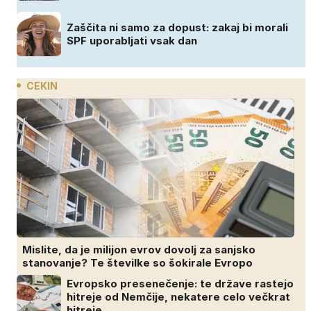
Zaščita ni samo za dopust: zakaj bi morali
SPF uporabljati vsak dan
CEKIN
Mislite, da je milijon evrov dovolj za sanjsko
stanovanje? Te številke so šokirale Evropo
Evropsko presenečenje: te države rastejo
hitreje od Nemčije, nekatere celo večkrat
hitreje