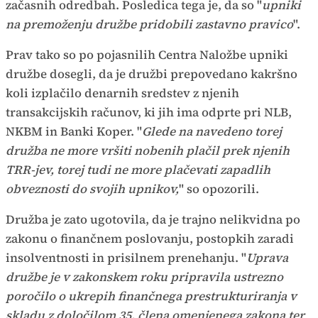
začasnih odredbah. Posledica tega je, da so "
upniki
na premoženju družbe pridobili zastavno pravico
".
Prav tako so po pojasnilih Centra Naložbe upniki
družbe dosegli, da je družbi prepovedano kakršno
koli izplačilo denarnih sredstev z njenih
transakcijskih računov, ki jih ima odprte pri NLB,
NKBM in Banki Koper. "
Glede na navedeno torej
družba ne more vršiti nobenih plačil prek njenih
TRR-jev, torej tudi ne more plačevati zapadlih
obveznosti do svojih upnikov,
" so opozorili.
Družba je zato ugotovila, da je trajno nelikvidna po
zakonu o finančnem poslovanju, postopkih zaradi
insolventnosti in prisilnem prenehanju. "
Uprava
družbe je v zakonskem roku pripravila ustrezno
poročilo o ukrepih finančnega prestrukturiranja v
skladu z določilom 35. člena omenjenega zakona ter