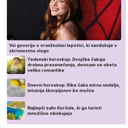
Vsi govorijo o oranžnolasi lepotici, ki navdušuje s
skrivnostno vlogo
Tedenski horoskop: Dvojčke čakajo
drobna presenečenja, devicam se obeta
veliko romantike
Dnevni horoskop: Ribe čaka mirna nedelja,
intuicija škorpijonov bo močna
Najlepši zaliv Korčule, ki ga turisti
množično obiskujejo