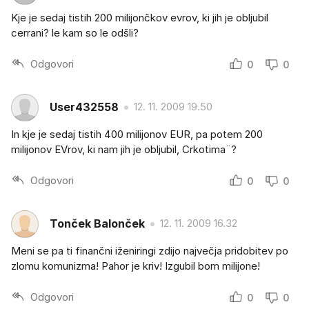
Kje je sedaj tistih 200 milijončkov evrov, ki jih je obljubil
cerrani? le kam so le odšli?
Odgovori
0
0
User432558
12. 11. 2009 19.50
In kje je sedaj tistih 400 milijonov EUR, pa potem 200
milijonov EVrov, ki nam jih je obljubil, Crkotima¨?
Odgovori
0
0
Tonček Balonček
12. 11. 2009 16.32
Meni se pa ti finančni iženiringi zdijo največja pridobitev po
zlomu komunizma! Pahor je kriv! Izgubil bom milijone!
Odgovori
0
0