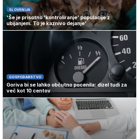
SLOVENIJA
'Še je prisotno 'kontroliranje' populacije z
ubijanjem. To je kaznivo dejanje'
GOSPODARSTVO
Goriva bi se lahko občutno pocenila: dizel tudi za
več kot 10 centov