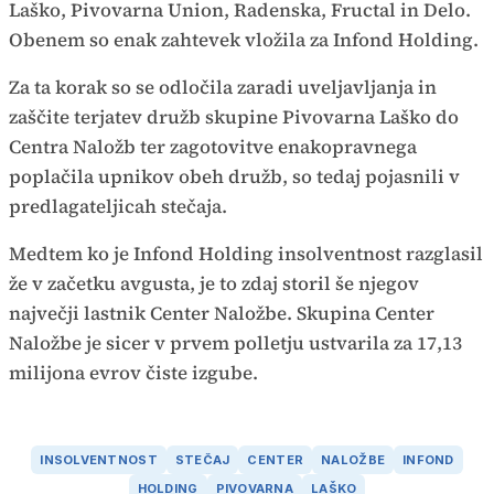
Laško, Pivovarna Union, Radenska, Fructal in Delo.
Obenem so enak zahtevek vložila za Infond Holding.
Za ta korak so se odločila zaradi uveljavljanja in
zaščite terjatev družb skupine Pivovarna Laško do
Centra Naložb ter zagotovitve enakopravnega
poplačila upnikov obeh družb, so tedaj pojasnili v
predlagateljicah stečaja.
Medtem ko je Infond Holding insolventnost razglasil
že v začetku avgusta, je to zdaj storil še njegov
največji lastnik Center Naložbe. Skupina Center
Naložbe je sicer v prvem polletju ustvarila za 17,13
milijona evrov čiste izgube.
INSOLVENTNOST
STEČAJ
CENTER
NALOŽBE
INFOND
HOLDING
PIVOVARNA
LAŠKO