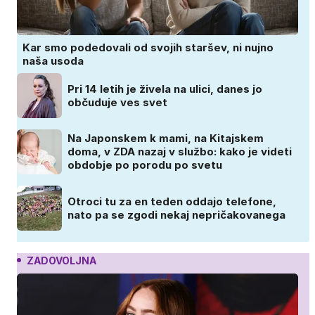
Kar smo podedovali od svojih staršev, ni nujno
naša usoda
Pri 14 letih je živela na ulici, danes jo
občuduje ves svet
Na Japonskem k mami, na Kitajskem
doma, v ZDA nazaj v službo: kako je videti
obdobje po porodu po svetu
Otroci tu za en teden oddajo telefone,
nato pa se zgodi nekaj nepričakovanega
ZADOVOLJNA