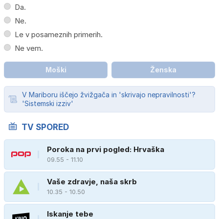
Da.
Ne.
Le v posameznih primerih.
Ne vem.
Moški
Ženska
V Mariboru iščejo žvižgača in 'skrivajo nepravilnosti'?
'Sistemski izziv'
TV SPORED
Poroka na prvi pogled: Hrvaška
09.55 - 11.10
Vaše zdravje, naša skrb
10.35 - 10.50
Iskanje tebe