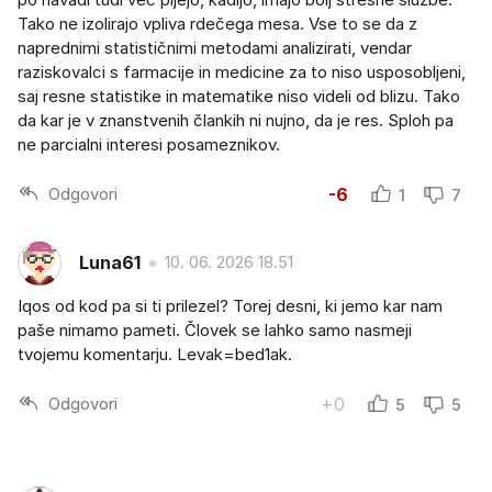
Tako ne izolirajo vpliva rdečega mesa. Vse to se da z
naprednimi statističnimi metodami analizirati, vendar
raziskovalci s farmacije in medicine za to niso usposobljeni,
saj resne statistike in matematike niso videli od blizu. Tako
da kar je v znanstvenih člankih ni nujno, da je res. Sploh pa
ne parcialni interesi posameznikov.
Odgovori
-6
1
7
Luna61
10. 06. 2026 18.51
Iqos od kod pa si ti prilezel? Torej desni, ki jemo kar nam
paše nimamo pameti. Človek se lahko samo nasmeji
tvojemu komentarju. Levak=bed1ak.
Odgovori
+0
5
5