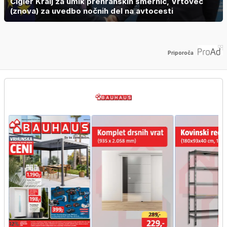
Cigler Kralj za umik prehranskih smernic, Vrtovec
(znova) za uvedbo nočnih del na avtocesti
Priporoča