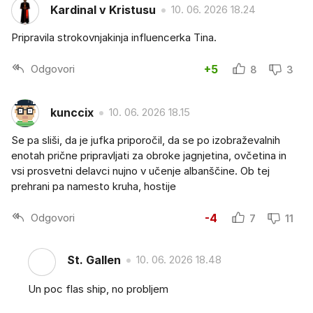
Kardinal v Kristusu
10. 06. 2026 18.24
Pripravila strokovnjakinja influencerka Tina.
Odgovori
+5
8
3
kunccix
10. 06. 2026 18.15
Se pa sliši, da je jufka priporočil, da se po izobraževalnih
enotah prične pripravljati za obroke jagnjetina, ovčetina in
vsi prosvetni delavci nujno v učenje albanščine. Ob tej
prehrani pa namesto kruha, hostije
Odgovori
-4
7
11
St. Gallen
10. 06. 2026 18.48
Un poc flas ship, no probljem