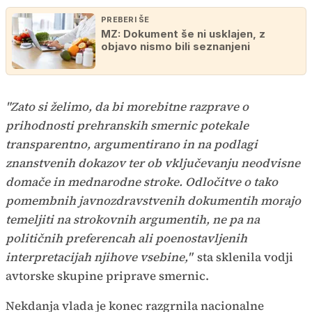
PREBERI ŠE
MZ: Dokument še ni usklajen, z
objavo nismo bili seznanjeni
"Zato si želimo, da bi morebitne razprave o
prihodnosti prehranskih smernic potekale
transparentno, argumentirano in na podlagi
znanstvenih dokazov ter ob vključevanju neodvisne
domače in mednarodne stroke. Odločitve o tako
pomembnih javnozdravstvenih dokumentih morajo
temeljiti na strokovnih argumentih, ne pa na
političnih preferencah ali poenostavljenih
interpretacijah njihove vsebine,"
sta sklenila vodji
avtorske skupine priprave smernic.
Nekdanja vlada je konec razgrnila nacionalne