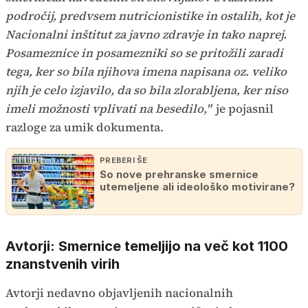
področij, predvsem nutricionistike in ostalih, kot je
Nacionalni inštitut za javno zdravje in tako naprej.
Posameznice in posamezniki so se pritožili zaradi
tega, ker so bila njihova imena napisana oz. veliko
njih je celo izjavilo, da so bila zlorabljena, ker niso
imeli možnosti vplivati na besedilo,"
je pojasnil
razloge za umik dokumenta.
PREBERI ŠE
So nove prehranske smernice
utemeljene ali ideološko motivirane?
Avtorji: Smernice temeljijo na več kot 1100
znanstvenih virih
Avtorji nedavno objavljenih nacionalnih