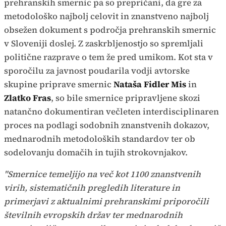
prehranskih smernic pa so prepričani, da gre za
metodološko najbolj celovit in znanstveno najbolj
obsežen dokument s področja prehranskih smernic
v Sloveniji doslej. Z zaskrbljenostjo so spremljali
politične razprave o tem že pred umikom. Kot sta v
sporočilu za javnost poudarila vodji avtorske
skupine priprave smernic
Nataša Fidler Mis
in
Zlatko Fras
, so bile smernice pripravljene skozi
natančno dokumentiran večleten interdisciplinaren
proces na podlagi sodobnih znanstvenih dokazov,
mednarodnih metodoloških standardov ter ob
sodelovanju domačih in tujih strokovnjakov.
"Smernice temeljijo na več kot 1100 znanstvenih
virih, sistematičnih pregledih literature in
primerjavi z aktualnimi prehranskimi priporočili
številnih evropskih držav ter mednarodnih