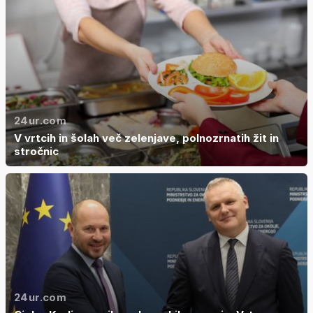
24ur.com
V vrtcih in šolah več zelenjave, polnozrnatih žit in
stročnic
24ur.com