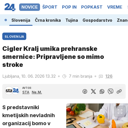
NOVICE
ŠPORT
POP IN
POPKAST
VREME
Slovenija
Črna kronika
Tujina
Gospodarstvo
Znano
SLOVENIJA
Cigler Kralj umika prehranske
smernice: Pripravljene so mimo
stroke
Ljubljana, 10. 06. 2026 13.32
7 min branja
126
AVTOR:
STA
Ne.M.
S predstavniki
kmetijskih nevladnih
organizacij bomo v