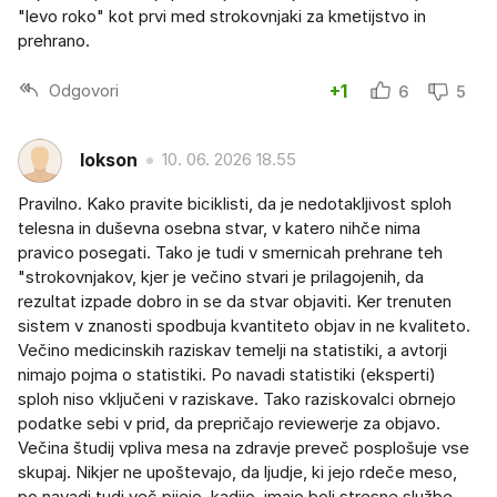
"levo roko" kot prvi med strokovnjaki za kmetijstvo in
prehrano.
Odgovori
+1
6
5
lokson
10. 06. 2026 18.55
Pravilno. Kako pravite biciklisti, da je nedotakljivost sploh
telesna in duševna osebna stvar, v katero nihče nima
pravico posegati. Tako je tudi v smernicah prehrane teh
"strokovnjakov, kjer je večino stvari je prilagojenih, da
rezultat izpade dobro in se da stvar objaviti. Ker trenuten
sistem v znanosti spodbuja kvantiteto objav in ne kvaliteto.
Večino medicinskih raziskav temelji na statistiki, a avtorji
nimajo pojma o statistiki. Po navadi statistiki (eksperti)
sploh niso vključeni v raziskave. Tako raziskovalci obrnejo
podatke sebi v prid, da prepričajo reviewerje za objavo.
Večina študij vpliva mesa na zdravje preveč posplošuje vse
skupaj. Nikjer ne upoštevajo, da ljudje, ki jejo rdeče meso,
po navadi tudi več pijejo, kadijo, imajo bolj stresne službe.