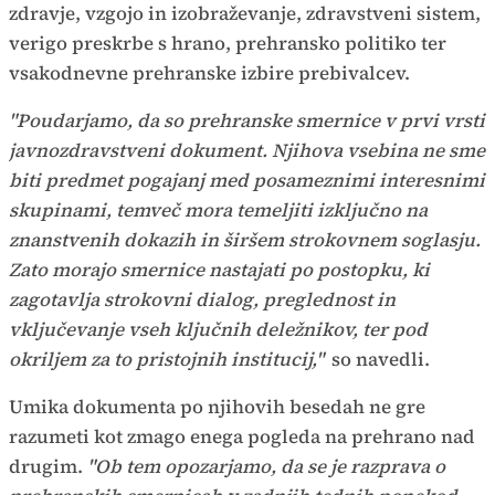
zdravje, vzgojo in izobraževanje, zdravstveni sistem,
verigo preskrbe s hrano, prehransko politiko ter
vsakodnevne prehranske izbire prebivalcev.
"Poudarjamo, da so prehranske smernice v prvi vrsti
javnozdravstveni dokument. Njihova vsebina ne sme
biti predmet pogajanj med posameznimi interesnimi
skupinami, temveč mora temeljiti izključno na
znanstvenih dokazih in širšem strokovnem soglasju.
Zato morajo smernice nastajati po postopku, ki
zagotavlja strokovni dialog, preglednost in
vključevanje vseh ključnih deležnikov, ter pod
okriljem za to pristojnih institucij,"
so navedli.
Umika dokumenta po njihovih besedah ne gre
razumeti kot zmago enega pogleda na prehrano nad
drugim.
"Ob tem opozarjamo, da se je razprava o