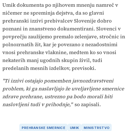
Umik dokumenta po njihovem mnenju namreč v
ničemer ne spreminja dejstva, da so glavni
prehranski izzivi prebivalcev Slovenije dobro
poznani in znanstveno dokumentirani. Slovenci v
povprečju zaužijemo premalo zelenjave, stročnic in
polnozrnatih žit, kar je povezano z nezadostnimi
vnosi prehranske vlaknine, medtem ko so vnosi
nekaterih manj ugodnih skupin živil, tudi
predelanih mesnih izdelkov, previsoki.
"Ti izzivi ostajajo pomemben javnozdravstveni
problem, ki ga naslavljajo že uveljavljene smernice
zdrave prehrane, ustrezno pa bodo morali biti
naslovljeni tudi v prihodnje,"
so zapisali.
PREHRANSKE SMERNICE
UMIK
MINISTRSTVO