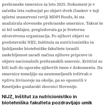
prehranske smernice za leto 2025. Dokument je v
začetku leta razburjal po objavi dveh člankov v tuji
spletni znanstveni reviji MDPI Foods, ki sta
analizirala slovenske prehranske smernice. Takrat še
ni bil usklajen, pregledovala ga je Svetovna
zdravstvena organizacija. Po njihovi objavi so
predstavniki NIJZ, Inštituta za nutricionistiko in
ljubljanske biotehniške fakultete izrazili
zaskrbljenost zaradi načina njihove priprave in
objave nacionalnih prehranskih smernic. Kritični so
bili tudi do uporabe njihovih imen v dokumentu. Da
smernice temeljijo na neutemeljenih trditvah o
vplivu živinoreje na okolje, pa so opozorili v
Kmetijsko gozdarski zbornici Slovenije.
NIJZ, Inštitut za nutricionistiko in
biotehniška fakulteta pozdravljajo umik