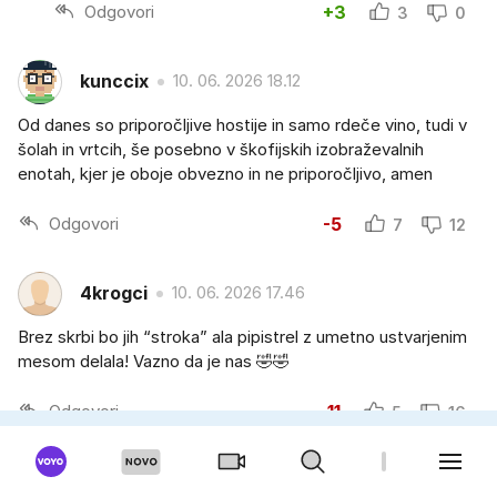
Odgovori
+3
3
0
kunccix
10. 06. 2026 18.12
Od danes so priporočljive hostije in samo rdeče vino, tudi v
šolah in vrtcih, še posebno v škofijskih izobraževalnih
enotah, kjer je oboje obvezno in ne priporočljivo, amen
Odgovori
-5
7
12
4krogci
10. 06. 2026 17.46
Brez skrbi bo jih “stroka” ala pipistrel z umetno ustvarjenim
mesom delala! Vazno da je nas 🤣🤣
Odgovori
-11
5
16
abigail
10. 06. 2026 17.37