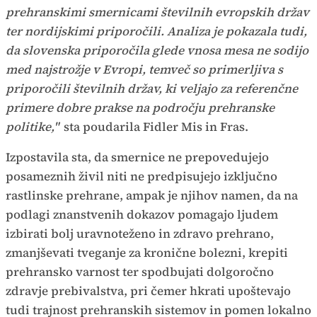
prehranskimi smernicami številnih evropskih držav
ter nordijskimi priporočili. Analiza je pokazala tudi,
da slovenska priporočila glede vnosa mesa ne sodijo
med najstrožje v Evropi, temveč so primerljiva s
priporočili številnih držav, ki veljajo za referenčne
primere dobre prakse na področju prehranske
politike,"
sta poudarila Fidler Mis in Fras.
Izpostavila sta, da smernice ne prepovedujejo
posameznih živil niti ne predpisujejo izključno
rastlinske prehrane, ampak je njihov namen, da na
podlagi znanstvenih dokazov pomagajo ljudem
izbirati bolj uravnoteženo in zdravo prehrano,
zmanjševati tveganje za kronične bolezni, krepiti
prehransko varnost ter spodbujati dolgoročno
zdravje prebivalstva, pri čemer hkrati upoštevajo
tudi trajnost prehranskih sistemov in pomen lokalno