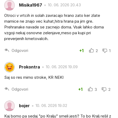
Misika1967
10. 06. 2026 20.43
Otroci v vrtcih in solah zavracajo hrano zato ker zlate
mamice ne znajo vec kuhat,hitra hrana pa jim gre.
Prehranake navade se zacnejo doma. Vsak lahko doma
vzgoji nekaj osnovne zelenjave,meso pa kupi pri
preverjenih kmetovalcih.
Odgovori
+1
2
1
Prokontra
10. 06. 2026 19.09
Saj so res mimo stroke, KR NEKI
Odgovori
+1
3
2
bojer
10. 06. 2026 19.02
Kaj bomo pa sedaj "po Kralju" smeli jesti? To bo Kralj rešil z