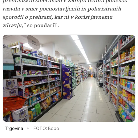
prehranskih smernicah v zadnjih tednih ponekod
razvila v smer poenostavljenih in polariziranih
sporočil o prehrani, kar ni v korist javnemu
zdravju,"
so poudarili.
Trgovina
FOTO: Bobo