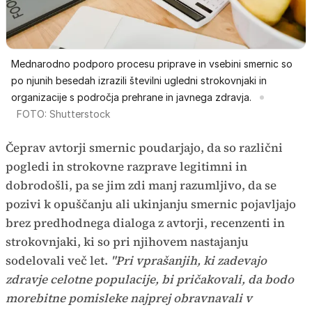
Mednarodno podporo procesu priprave in vsebini smernic so
po njunih besedah izrazili številni ugledni strokovnjaki in
organizacije s področja prehrane in javnega zdravja.
FOTO: Shutterstock
Čeprav avtorji smernic poudarjajo, da so različni
pogledi in strokovne razprave legitimni in
dobrodošli, pa se jim zdi manj razumljivo, da se
pozivi k opuščanju ali ukinjanju smernic pojavljajo
brez predhodnega dialoga z avtorji, recenzenti in
strokovnjaki, ki so pri njihovem nastajanju
sodelovali več let.
"Pri vprašanjih, ki zadevajo
zdravje celotne populacije, bi pričakovali, da bodo
morebitne pomisleke najprej obravnavali v