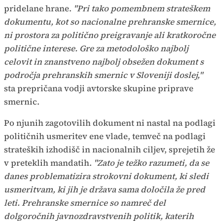
pridelane hrane.
"Pri tako pomembnem strateškem
dokumentu, kot so nacionalne prehranske smernice,
ni prostora za politično preigravanje ali kratkoročne
politične interese. Gre za metodološko najbolj
celovit in znanstveno najbolj obsežen dokument s
področja prehranskih smernic v Sloveniji doslej,"
sta prepričana vodji avtorske skupine priprave
smernic.
Po njunih zagotovilih dokument ni nastal na podlagi
političnih usmeritev ene vlade, temveč na podlagi
strateških izhodišč in nacionalnih ciljev, sprejetih že
v preteklih mandatih.
"Zato je težko razumeti, da se
danes problematizira strokovni dokument, ki sledi
usmeritvam, ki jih je država sama določila že pred
leti. Prehranske smernice so namreč del
dolgoročnih javnozdravstvenih politik, katerih