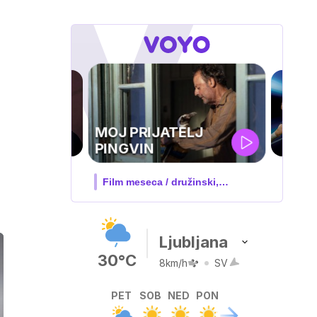
UEFA
SUPERPOKAL
V živo na VOYO: sreda ob 20.30
Ljubljana
30°C
8km/h
SV
PET
SOB
NED
PON