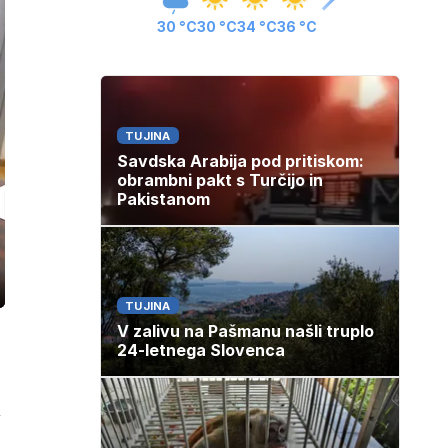
30 °C
30 °C
34 °C
36 °C
TUJINA
Savdska Arabija pod pritiskom:
obrambni pakt s Turčijo in
Pakistanom
ozaslonski
TUJINA
in
V zalivu na Pašmanu našli truplo
24-letnega Slovenca
i