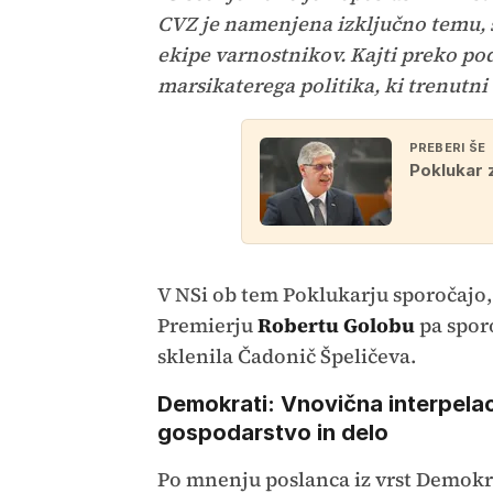
CVZ je namenjena izključno temu, si
ekipe varnostnikov. Kajti preko pod
marsikaterega politika, ki trenutni 
PREBERI ŠE
Poklukar 
V NSi ob tem Poklukarju sporočajo, 
Premierju
Robertu Golobu
pa sporo
sklenila Čadonič Špeličeva.
Demokrati: Vnovična interpelaci
gospodarstvo in delo
Po mnenju poslanca iz vrst Demok