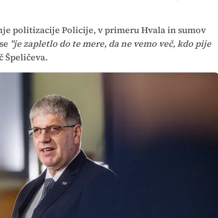
je politizacije Policije, v primeru Hvala in sumov
 se
"je zapletlo do te mere, da ne vemo več, kdo pije
č Špeličeva.