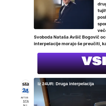
drug
tuji
posl
spor
več
Svoboda Nataša Avšič Bogovič ocen
interpelacije morajo še preučiti, kar
Iz 24UR: Druga interpelacija
AVTOR:
STA
N.L.