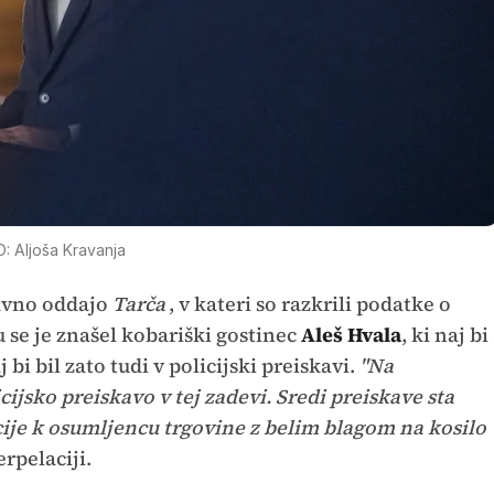
: Aljoša Kravanja
davno oddajo
Tarča
, v kateri so razkrili podatke o
u se je znašel kobariški gostinec
Aleš Hvala
, ki naj bi
 bi bil zato tudi v policijski preiskavi.
"Na
cijsko preiskavo v tej zadevi. Sredi preiskave sta
cije k osumljencu trgovine z belim blagom na kosilo
erpelaciji.