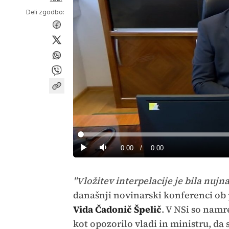
Deli zgodbo:
Loaded
:
0%
Current
0:00
/
Duration
0:00
Predvajaj
Tiho
Time
"Vložitev interpelacije je bila nujna
današnji novinarski konferenci ob p
Vida Čadonič Špelič
. V NSi so namr
kot opozorilo vladi in ministru, da s