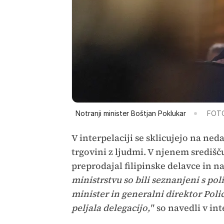
Notranji minister Boštjan Poklukar
FOTO
V interpelaciji se sklicujejo na ne
trgovini z ljudmi. V njenem središč
preprodajal filipinske delavce in naj
ministrstvu so bili seznanjeni s poli
minister in generalni direktor Poli
peljala delegacijo,"
so navedli v int