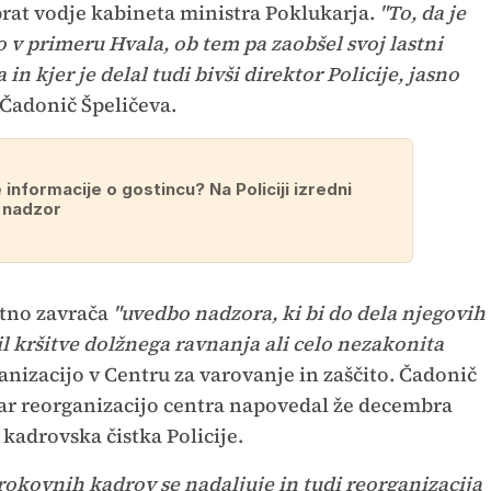
 brat vodje kabineta ministra Poklukarja.
"To, da je
 v primeru Hvala, ob tem pa zaobšel svoj lastni
in kjer je delal tudi bivši direktor Policije, jasno
 Čadonič Špeličeva.
 informacije o gostincu? Na Policiji izredni
 nadzor
rtno zavrača
"uvedbo nadzora, ki bi do dela njegovih
l kršitve dolžnega ravnanja ali celo nezakonita
nizacijo v Centru za varovanje in zaščito. Čadonič
kar reorganizacijo centra napovedal že decembra
e kadrovska čistka Policije.
trokovnih kadrov se nadaljuje in tudi reorganizacija