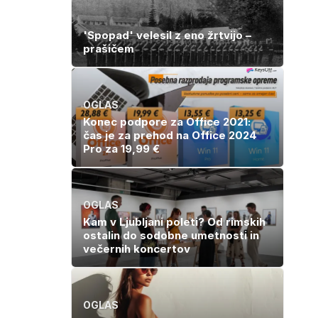
'Spopad' velesil z eno žrtvijo –
prašičem
OGLAS
Konec podpore za Office 2021:
čas je za prehod na Office 2024
Pro za 19,99 €
OGLAS
Kam v Ljubljani poleti? Od rimskih
ostalin do sodobne umetnosti in
večernih koncertov
OGLAS