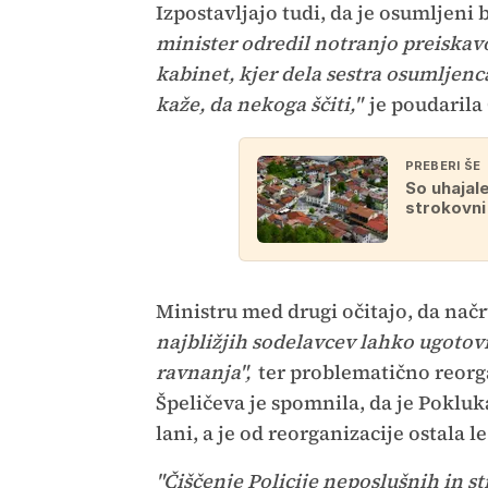
Izpostavljajo tudi, da je osumljeni
minister odredil notranjo preiskavo
kabinet, kjer dela sestra osumljenca 
kaže, da nekoga ščiti,"
je poudarila
PREBERI ŠE
So uhajale
strokovni
Ministru med drugi očitajo, da nač
najbližjih sodelavcev lahko ugotovi
ravnanja",
ter problematično reorga
Špeličeva je spomnila, da je Poklu
lani, a je od reorganizacije ostala l
"Čiščenje Policije neposlušnih in s