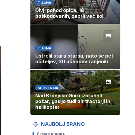
TUJINA
Divji pohod opice: 18
poškodovanih, zaprli več šol
TUJINA
Ustrelil stara starša, nato še pet
učiteljev, 30 učencev ranjenih
SLOVENIJA
Nad Kranjsko Goro izbruhnil
požar, gasijo tudi air tractorji in
helikopter
NAJBOLJ BRANO
ČRNA KRONIKA