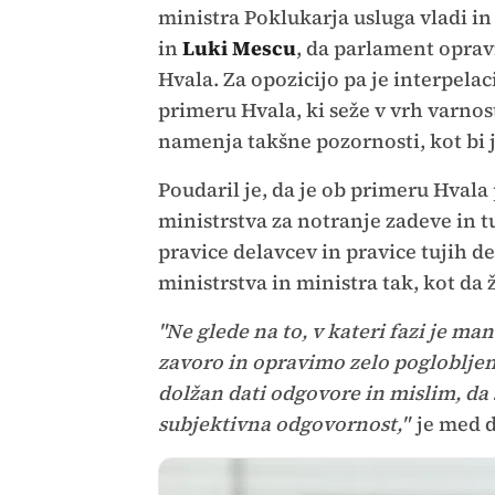
ministra Poklukarja usluga vladi i
in
Luki Mescu
, da parlament oprav
Hvala. Za opozicijo pa je interpelac
primeru Hvala, ki seže v vrh varnos
namenja takšne pozornosti, kot bi ji
Poudaril je, da je ob primeru Hval
ministrstva za notranje zadeve in tu
pravice delavcev in pravice tujih del
ministrstva in ministra tak, kot da 
"Ne glede na to, v kateri fazi je m
zavoro in opravimo zelo pogloblje
dolžan dati odgovore in mislim, da 
subjektivna odgovornost,"
je med d