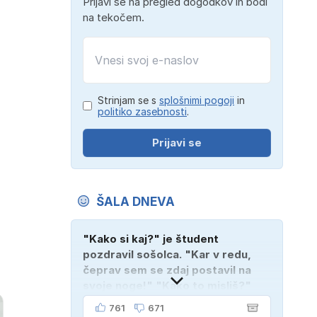
Prijavi se na pregled dogodkov in bodi
na tekočem.
Strinjam se s
splošnimi pogoji
in
politiko zasebnosti
.
Prijavi se
ŠALA DNEVA
"Kako si kaj?" je študent
pozdravil sošolca. "Kar v redu,
čeprav sem se zdaj postavil na
svoje noge!" "Kako to misliš?"
"Oče mi je vzel avto!"
761
671