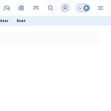
Preklopi barvni na
ZIN
ektor
Svet