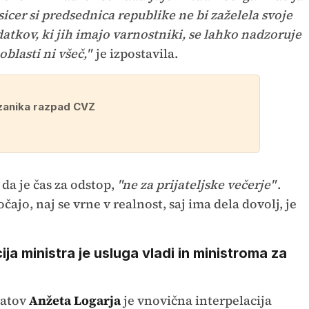
cer si predsednica republike ne bi zaželela svoje
atkov, ki jih imajo varnostniki, se lahko nadzoruje
oblasti ni všeč,"
je izpostavila.
zanika razpad CVZ
da je čas za odstop,
"ne za prijateljske večerje"
.
čajo, naj se vrne v realnost, saj ima dela dovolj, je
ja ministra je usluga vladi in ministroma za
ratov
Anžeta Logarja
je vnovična interpelacija