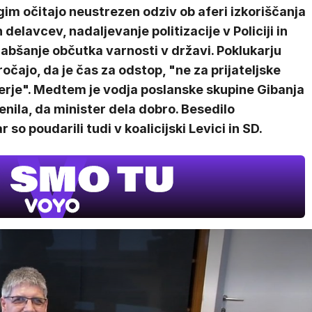
im očitajo neustrezen odziv ob aferi izkoriščanja
h delavcev, nadaljevanje politizacije v Policiji in
abšanje občutka varnosti v državi. Poklukarju
očajo, da je čas za odstop, "ne za prijateljske
erje". Medtem je vodja poslanske skupine Gibanja
ila, da minister dela dobro. Besedilo
 so poudarili tudi v koalicijski Levici in SD.