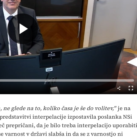
Predvajaj
Cel
nač
, ne glede na to, koliko časa je še do volitev,"
je na
redstavitvi interpelacije izpostavila poslanka NSi
eč prepričani, da je bilo treba interpelacijo uporabit
e varnost v državi slabša in da se z varnostjo ni