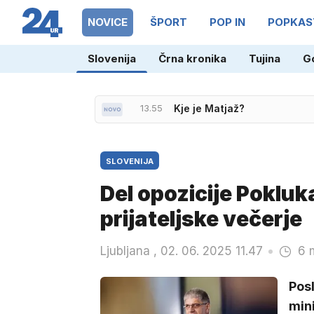
NOVICE
ŠPORT
POP IN
POPKAS
Slovenija
Črna kronika
Tujina
G
13.55
Kje je Matjaž?
SLOVENIJA
Del opozicije Pokluk
prijateljske večerje
Ljubljana , 02. 06. 2025 11.47
6 
Posl
min