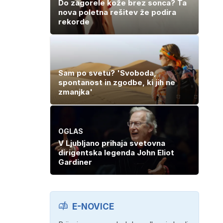
Do zagorele kože brez sonca? Ta
nova poletna rešitev že podira
rekorde
Sam po svetu? 'Svoboda,
spontanost in zgodbe, ki jih ne
zmanjka'
OGLAS
V Ljubljano prihaja svetovna
dirigentska legenda John Eliot
Gardiner
E-NOVICE