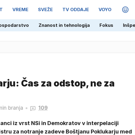
T
VREME
SVEŽE
TV ODDAJE
VOYO
MAGA
ospodarstvo
Znanost in tehnologija
Fokus
Inšp
arju: Čas za odstop, ne za
min branja
109
anci iz vrst NSi in Demokratov v interpelaciji
istru za notranje zadeve Boštjanu Poklukarju med