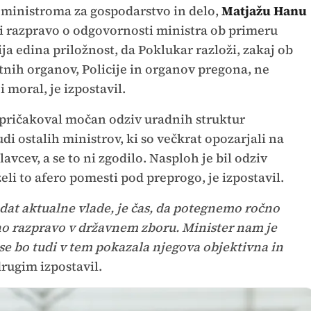
n ministroma za gospodarstvo in delo,
Matjažu Hanu
i razpravo o odgovornosti ministra ob primeru
ija edina priložnost, da Poklukar razloži, zakaj ob
tnih organov, Policije in organov pregona, ne
 moral, je izpostavil.
a pričakoval močan odziv uradnih struktur
di ostalih ministrov, ki so večkrat opozarjali na
avcev, a se to ni zgodilo. Nasploh je bil odziv
želi to afero pomesti pod preprogo, je izpostavil.
andat aktualne vlade, je čas, da potegnemo ročno
no razpravo v državnem zboru. Minister nam je
se bo tudi v tem pokazala njegova objektivna in
rugim izpostavil.