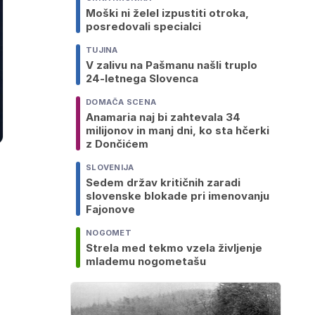
Moški ni želel izpustiti otroka,
posredovali specialci
TUJINA
V zalivu na Pašmanu našli truplo
24-letnega Slovenca
DOMAČA SCENA
Anamaria naj bi zahtevala 34
milijonov in manj dni, ko sta hčerki
z Dončićem
SLOVENIJA
Sedem držav kritičnih zaradi
slovenske blokade pri imenovanju
Fajonove
NOGOMET
Strela med tekmo vzela življenje
mlademu nogometašu