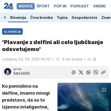
NOVICE
ŠPORT
POP IN
POPKAST
VREME
Slovenija
Črna kronika
Tujina
Gospodarstvo
Znano
SLOVENIJA
'Plavanje z delfini ali celo ljubčkanje
odsvetujemo'
Ljubljana, 03. 06. 2026 06.00
3 min branja
8
AVTOR:
Sara Volčič
Ko pomislimo na
delfine, imamo mnogi
predstavo, da so to
izjemno inteligentne,