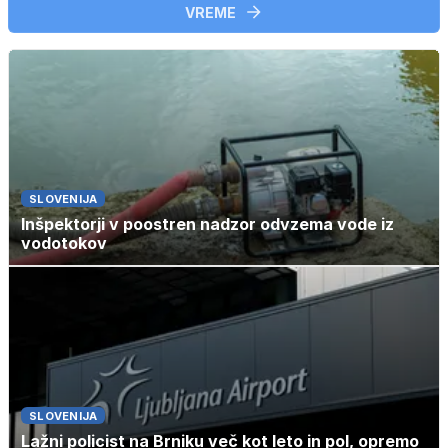
VREME
SLOVENIJA
Inšpektorji v poostren nadzor odvzema vode iz
vodotokov
SLOVENIJA
Lažni policist na Brniku več kot leto in pol, opremo