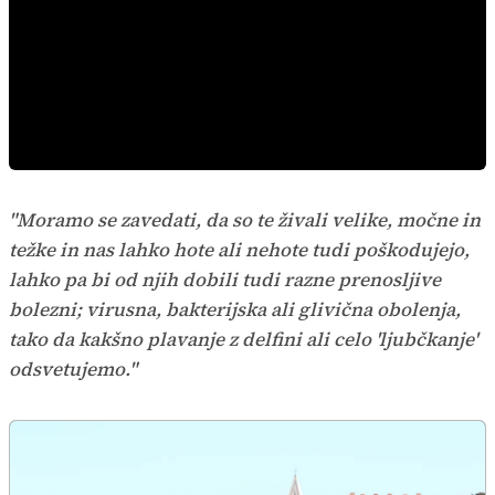
"Moramo se zavedati, da so te živali velike, močne in
težke in nas lahko hote ali nehote tudi poškodujejo,
lahko pa bi od njih dobili tudi razne prenosljive
bolezni; virusna, bakterijska ali glivična obolenja,
tako da kakšno plavanje z delfini ali celo 'ljubčkanje'
odsvetujemo."