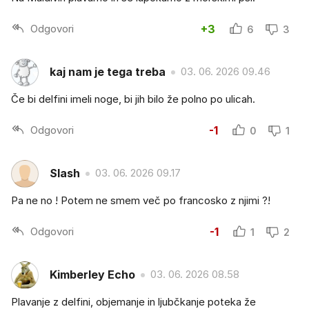
Odgovori
+3
6
3
kaj nam je tega treba
03. 06. 2026 09.46
Če bi delfini imeli noge, bi jih bilo že polno po ulicah.
Odgovori
-1
0
1
Slash
03. 06. 2026 09.17
Pa ne no ! Potem ne smem več po francosko z njimi ?!
Odgovori
-1
1
2
Kimberley Echo
03. 06. 2026 08.58
Plavanje z delfini, objemanje in ljubčkanje poteka že