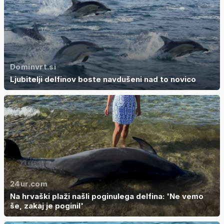
Dominvrt.si
Ljubitelji delfinov boste navdušeni nad to novico
24ur.com
Na hrvaški plaži našli poginulega delfina: 'Ne vemo
še, zakaj je poginil'