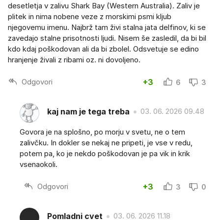
desetletja v zalivu Shark Bay (Western Australia). Zaliv je
plitek in nima nobene veze z morskimi psmi kljub
njegovemu imenu. Najbrž tam živi stalna jata delfinov, ki se
zavedajo stalne prisotnosti ljudi. Nisem še zasledil, da bi bil
kdo kdaj poškodovan ali da bi zbolel. Odsvetuje se edino
hranjenje živali z ribami oz. ni dovoljeno.
Odgovori
+3
6
3
kaj nam je tega treba
03. 06. 2026 09.48
Govora je na splošno, po morju v svetu, ne o tem
zalivčku. In dokler se nekaj ne pripeti, je vse v redu,
potem pa, ko je nekdo poškodovan je pa vik in krik
vsenaokoli.
Odgovori
+3
3
0
Pomladni cvet
03. 06. 2026 11.18