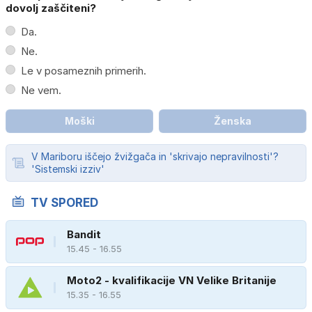
dovolj zaščiteni?
Da.
Ne.
Le v posameznih primerih.
Ne vem.
Moški
Ženska
V Mariboru iščejo žvižgača in 'skrivajo nepravilnosti'?
'Sistemski izziv'
TV SPORED
Bandit
15.45 - 16.55
Moto2 - kvalifikacije VN Velike Britanije
15.35 - 16.55