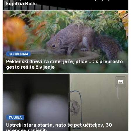
kupil na Bolhi
SLOVENIJA
Peklenski dnevi za srne, ježe, ptice ...: s preprosto
gesto rešite življenje
TUJINA
Ustrelil stara starša, nato še pet učiteljev, 30
učencev ranjenih