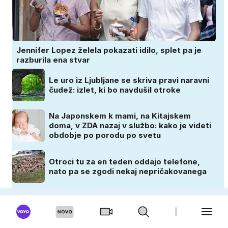
Jennifer Lopez želela pokazati idilo, splet pa je
razburila ena stvar
Le uro iz Ljubljane se skriva pravi naravni
čudež: izlet, ki bo navdušil otroke
Na Japonskem k mami, na Kitajskem
doma, v ZDA nazaj v službo: kako je videti
obdobje po porodu po svetu
Otroci tu za en teden oddajo telefone,
nato pa se zgodi nekaj nepričakovanega
ZADOVOLJNA