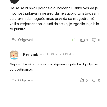
Če se še ni nikoli poročalo o incidentu, lahko veš da je
možnost prikrivanja nesreč da ne zgubijo turistov, sam
pa pravim da mogoče imaš prav da se ni zgodilo nič,
velika verjetnost pa je tudi da se kaj je zgodilo in je bilo
to prikrito
Odgovori
+1
1
0
Perivnik
03. 06. 2026 13.45
Naj se človek s človekom objema in ljubčka. Ljudje pa
so podhranjeni.
Odgovori
0
0