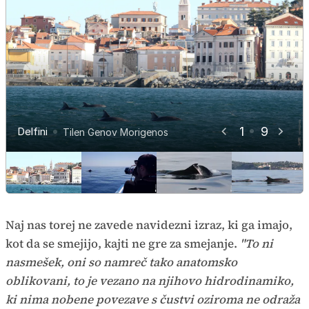
1
9
Delfini
Delfini
Delfini
Delfini
Delfini
Delfini
Delfini
Delfini
Delfini
Tilen Genov Morigenos
Tilen Genov Morigenos
Tilen Genov Morigenos
Tilen Genov Morigenos
Tilen Genov Morigenos
Tilen Genov Morigenos
Tilen Genov Morigenos
Tilen Genov Morigenos
Tilen Genov Morigenos
Naj nas torej ne zavede navidezni izraz, ki ga imajo,
kot da se smejijo, kajti ne gre za smejanje.
"To ni
nasmešek, oni so namreč tako anatomsko
oblikovani, to je vezano na njihovo hidrodinamiko,
ki nima nobene povezave s čustvi oziroma ne odraža