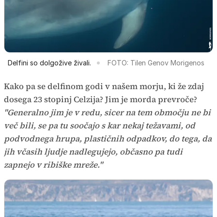
Delfini so dolgožive živali.
FOTO: Tilen Genov Morigenos
Kako pa se delfinom godi v našem morju, ki že zdaj
dosega 23 stopinj Celzija? Jim je morda prevroče?
"Generalno jim je v redu, sicer na tem območju ne bi
več bili, se pa tu soočajo s kar nekaj težavami, od
podvodnega hrupa, plastičnih odpadkov, do tega, da
jih včasih ljudje nadlegujejo, občasno pa tudi
zapnejo v ribiške mreže."