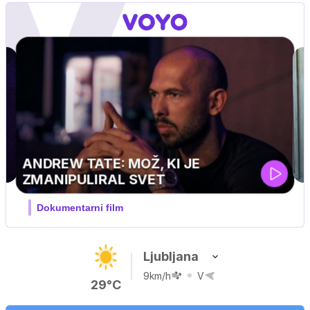
MOJ PRIJATELJ PINGVIN
Film meseca / družinski, pustolovski
Ljubljana
9km/h
V
29°C