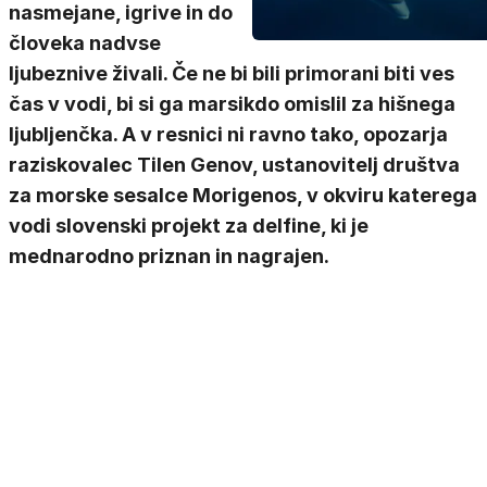
nasmejane, igrive in do
človeka nadvse
ljubeznive živali. Če ne bi bili primorani biti ves
čas v vodi, bi si ga marsikdo omislil za hišnega
ljubljenčka. A v resnici ni ravno tako, opozarja
raziskovalec Tilen Genov, ustanovitelj društva
za morske sesalce Morigenos, v okviru katerega
vodi slovenski projekt za delfine, ki je
mednarodno priznan in nagrajen.