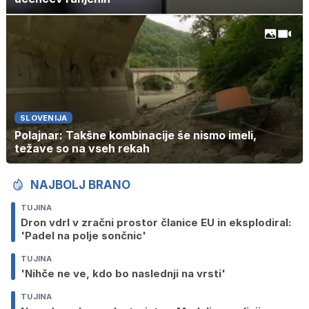
SLOVENIJA
Polajnar: Takšne kombinacije še nismo imeli,
težave so na vseh rekah
NAJBOLJ BRANO
TUJINA
Dron vdrl v zračni prostor članice EU in eksplodiral:
'Padel na polje sončnic'
TUJINA
'Nihče ne ve, kdo bo naslednji na vrsti'
TUJINA