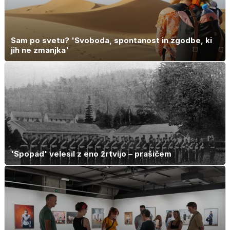
Sam po svetu? 'Svoboda, spontanost in zgodbe, ki
jih ne zmanjka'
'Spopad' velesil z eno žrtvijo – prašičem