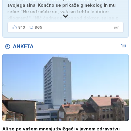
svojega sina. Končno se prikaže ginekolog in mu
reče: "Ne ustrašite se, vaš sin tehta le dober
kilogram!" "Nič čudnega, gospod doktor, saj se z
ženo poznava šele tri mesece."
810
865
ANKETA
Ali so po vašem mnenju žvižgači v javnem zdravstvu