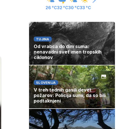
26 °C
32 °C
30 °C
33 °C
TUJINA
Od vrabca do dim suma:
nenavadni svet imen tropskih
ciklonov
SLOVENIJA
V treh tednih gasili devet
požarov: Policija sumi, da so bili
podtaknjeni