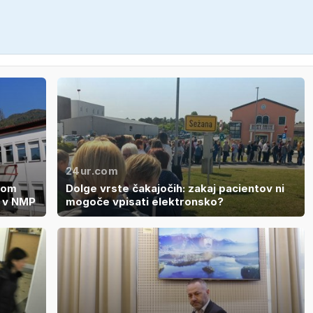
24ur.com
kom
Dolge vrste čakajočih: zakaj pacientov ni
o v NMP
mogoče vpisati elektronsko?