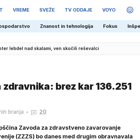
T
VREME
SVEŽE
TV ODDAJE
VOYO
MAGA
ospodarstvo
Znanost in tehnologija
Fokus
Inšp
ter lebdel nad skalami, ven skočili reševalci
zdravnika: brez kar 136.251
min branja
20
pščina Zavoda za zdravstveno zavarovanje
venije (ZZZS) bo danes med drugim obravnavala