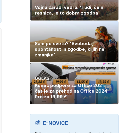
Vojna zaradi vedra: 'Tudi, če ni
resnica, je to dobra zgodba'
Sam po svetu? 'Svoboda,
spontanost in zgodbe, ki jih ne
zmanjka'
OGLAS
Konec podpore za Office 2021:
čas je za prehod na Office 2024
Pro za 19,99 €
E-NOVICE