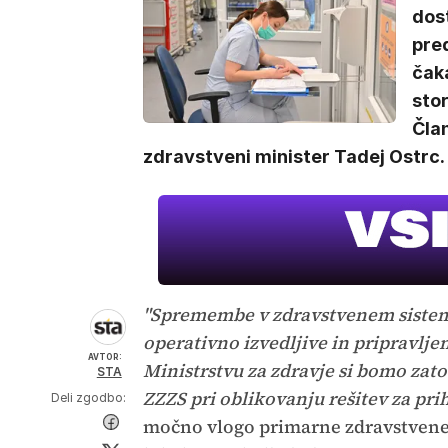
dos
pred
čaka
stor
Član
zdravstveni minister Tadej Ostrc.
"Spremembe v zdravstvenem sistemu
operativno izvedljive in pripravlje
AVTOR:
Ministrstvu za zdravje si bomo zato
STA
ZZZS pri oblikovanju rešitev za pri
Deli zgodbo:
močno vlogo primarne zdravstvene o