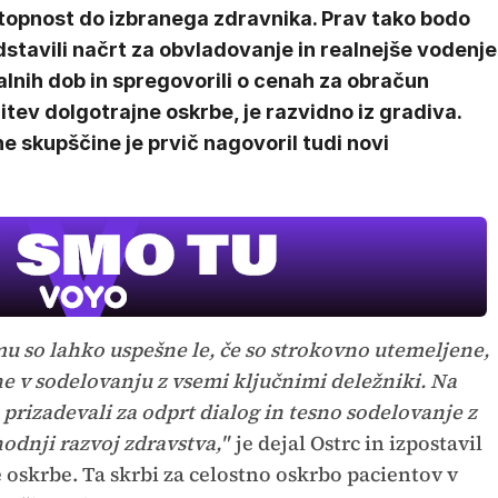
topnost do izbranega zdravnika. Prav tako bodo
stavili načrt za obvladovanje in realnejše vodenje
lnih dob in spregovorili o cenah za obračun
itev dolgotrajne oskrbe, je razvidno iz gradiva.
e skupščine je prvič nagovoril tudi novi
 so lahko uspešne le, če so strokovno utemeljene,
ne v sodelovanju z vsemi ključnimi deležniki. Na
 prizadevali za odprt dialog in tesno sodelovanje z
hodnji razvoj zdravstva,"
je dejal Ostrc in izpostavil
skrbe. Ta skrbi za celostno oskrbo pacientov v