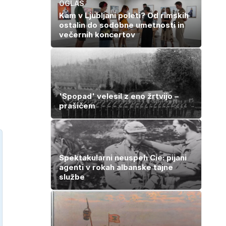
OGLAS
Kam v Ljubljani poleti? Od rimskih
ostalin do sodobne umetnosti in
večernih koncertov
'Spopad' velesil z eno žrtvijo –
prašičem
Spektakularni neuspeh Cie: pijani
agenti v rokah albanske tajne
službe