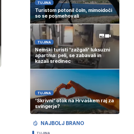
TUJINA
Turistom potonil čoln, mimoidoči
so se posmehovali
TUJINA
Nemški turisti 'zažgali' luksuzni
apartma: peli, se zabavali in
kazali sredinec
TUJINA
'Skrivni' otok na Hrvaškem raj za
svingerje?
NAJBOLJ BRANO
TUJINA