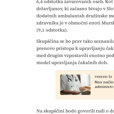
6,4 odstotka zavarovanih oseb. Kot s
državljanov, ki začasno bivajo v Slo
dodatnih ambulantah družinske med
zdravnika je v območni enoti Mursk
(9,1 odstotka).
Skupščina se bo prav tako seznanila
prenovo pristopa k upravljanju ča
med drugim vzpostavili enotno poda
model upravljanja čakalnih dob.
PREBERI ŠE
Nov način 
administr
Na skupščini bodo govorili tudi o d