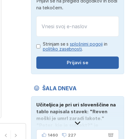
Prijavi se na pregled dogodkov in bodi
na tekočem.
Strinjam se s
splošnimi pogoji
in
politiko zasebnosti
.
Prijavi se
ŠALA DNEVA
Učiteljica je pri uri slovenščine na
tablo napisala stavek: "Reven
moški je umrl zaradi lakote."
"Peter, kje je subjekt?" je
vprašala. "Verjetno na
1460
227
pokopališču!"