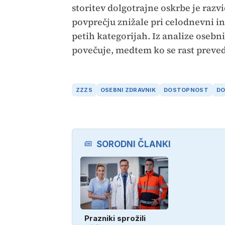
storitev dolgotrajne oskrbe je razvi
povprečju znižale pri celodnevni in 
petih kategorijah. Iz analize osebni
povečuje, medtem ko se rast preve
ZZZS
OSEBNI ZDRAVNIK
DOSTOPNOST
DO
SORODNI ČLANKI
Prazniki sprožili