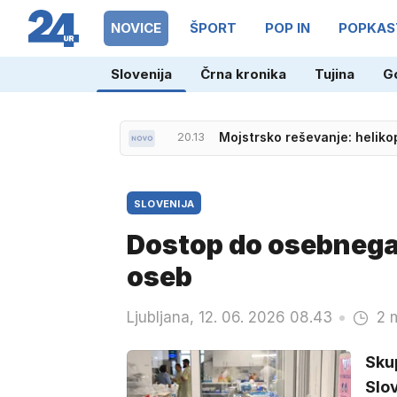
NOVICE
ŠPORT
POP IN
POPKAS
Slovenija
Črna kronika
Tujina
G
20.13
Mojstrsko reševanje: helikop
SLOVENIJA
Dostop do osebnega 
oseb
Ljubljana, 12. 06. 2026 08.43
2 
Sku
Slo