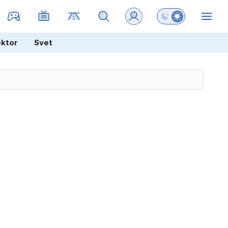
Preklopi barvni na
ZIN
ektor
Svet