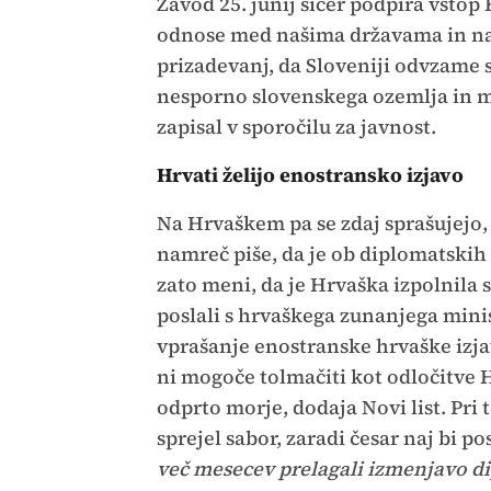
Zavod 25. junij sicer podpira vstop
odnose med našima državama in nar
prizadevanj, da Sloveniji odvzame 
nesporno slovenskega ozemlja in mo
zapisal v sporočilu za javnost.
Hrvati želijo enostransko izjavo
Na Hrvaškem pa se zdaj sprašujejo, k
namreč piše, da je ob diplomatskih
zato meni, da je Hrvaška izpolnila s
poslali s hrvaškega zunanjega minis
vprašanje enostranske hrvaške izja
ni mogoče tolmačiti kot odločitve H
odprto morje, dodaja Novi list. Pri
sprejel sabor, zaradi česar naj bi 
več mesecev prelagali izmenjavo di