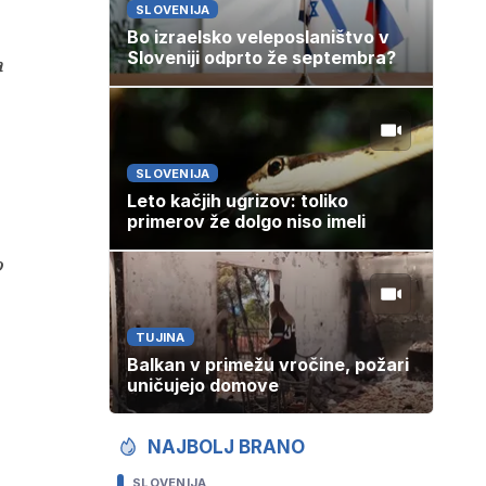
SLOVENIJA
Bo izraelsko veleposlaništvo v
Sloveniji odprto že septembra?
a
SLOVENIJA
Leto kačjih ugrizov: toliko
primerov že dolgo niso imeli
o
TUJINA
Balkan v primežu vročine, požari
uničujejo domove
NAJBOLJ BRANO
SLOVENIJA