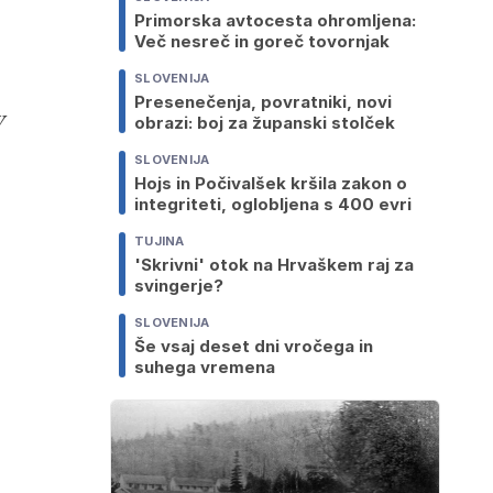
Primorska avtocesta ohromljena:
Več nesreč in goreč tovornjak
SLOVENIJA
Presenečenja, povratniki, novi
v
obrazi: boj za županski stolček
SLOVENIJA
Hojs in Počivalšek kršila zakon o
integriteti, oglobljena s 400 evri
TUJINA
'Skrivni' otok na Hrvaškem raj za
svingerje?
SLOVENIJA
Še vsaj deset dni vročega in
suhega vremena