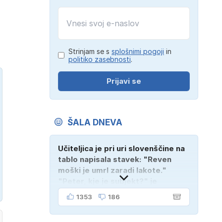
Strinjam se s
splošnimi pogoji
in
politiko zasebnosti
.
Prijavi se
ŠALA DNEVA
Učiteljica je pri uri slovenščine na
tablo napisala stavek: "Reven
moški je umrl zaradi lakote."
"Peter, kje je subjekt?" je
vprašala. "Verjetno na
1353
186
pokopališču!"