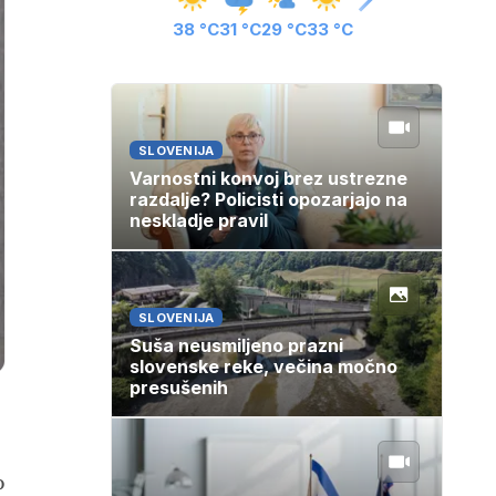
38 °C
31 °C
29 °C
33 °C
SLOVENIJA
Varnostni konvoj brez ustrezne
razdalje? Policisti opozarjajo na
neskladje pravil
SLOVENIJA
Suša neusmiljeno prazni
slovenske reke, večina močno
presušenih
o