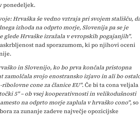
 v ponedeljek.
voje: Hrvaška še vedno vztraja pri svojem stališču, d
nega izhoda na odprto morje, Slovenija pa se je
e glede Hrvaške izražala v evropskih pogajanjih"
.
l zaskrbljenost nad sporazumom, ki po njihovi oceni
nije.
rvaško in Slovenijo, ko bo prva končala pristopna
at zamolčala svojo enostransko izjavo in ali bo ostal
o-ribolovne cone za članice EU"
. Če bi ta cona veljala
"točki 5" – ob vsej kooperativnosti in velikodušnosti
namesto na odprto morje zaplula v hrvaško cono"
, so
odbora za zunanje zadeve največje opozicijske