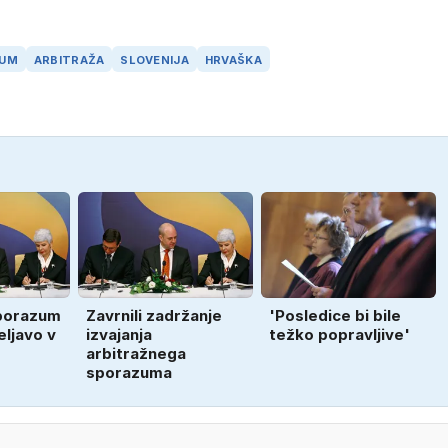
ZUM
ARBITRAŽA
SLOVENIJA
HRVAŠKA
sporazum
Zavrnili zadržanje
'Posledice bi bile
eljavo v
izvajanja
težko popravljive'
arbitražnega
sporazuma