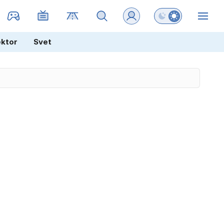
Preklopi barvni na
ZIN
ektor
Svet
a