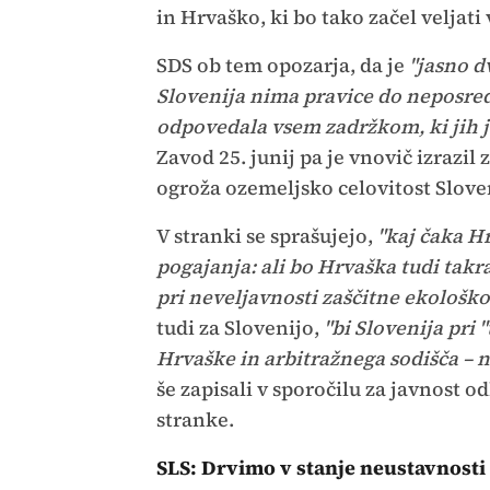
in Hrvaško, ki bo tako začel veljati
SDS ob tem opozarja, da je
"jasno d
Slovenija nima pravice do neposred
odpovedala vsem zadržkom, ki jih j
Zavod 25. junij pa je vnovič izrazi
ogroža ozemeljsko celovitost Slove
V stranki se sprašujejo,
"kaj čaka H
pogajanja: ali bo Hrvaška tudi takr
pri neveljavnosti zaščitne ekološk
tudi za Slovenijo,
"bi Slovenija pri 
Hrvaške in arbitražnega sodišča – 
še zapisali v sporočilu za javnost 
stranke.
SLS: Drvimo v stanje neustavnosti