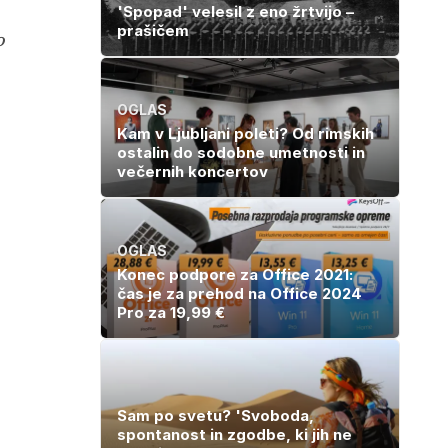
'Spopad' velesil z eno žrtvijo –
prašičem
o
OGLAS
Kam v Ljubljani poleti? Od rimskih
ostalin do sodobne umetnosti in
večernih koncertov
OGLAS
Konec podpore za Office 2021:
čas je za prehod na Office 2024
Pro za 19,99 €
Sam po svetu? 'Svoboda,
spontanost in zgodbe, ki jih ne