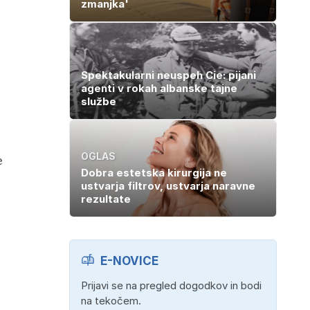
zmanjka'
Spektakularni neuspeh Cie: pijani
agenti v rokah albanske tajne
službe
OGLAS
e
Dobra estetska kirurgija ne
ustvarja filtrov, ustvarja naravne
rezultate
E-NOVICE
Prijavi se na pregled dogodkov in bodi
na tekočem.