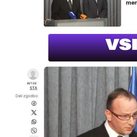
men
AVTOR:
STA
Deli zgodbo: