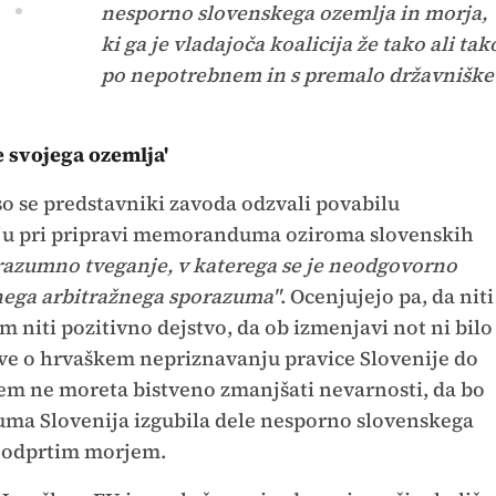
nesporno slovenskega ozemlja in morja,
ki ga je vladajoča koalicija že tako ali tak
po nepotrebnem in s premalo državniške
e svojega ozemlja'
so se predstavniki zavoda odzvali povabilu
nju pri pripravi memoranduma oziroma slovenskih
nerazumno tveganje, v katerega se je neodgovorno
rnega arbitražnega sporazuma"
. Ocenjujejo pa, da niti
iti pozitivno dejstvo, da ob izmenjavi not ni bilo
ave o hrvaškem nepriznavanju pravice Slovenije do
jem ne moreta bistveno zmanjšati nevarnosti, da bo
uma Slovenija izgubila dele nesporno slovenskega
 z odprtim morjem.