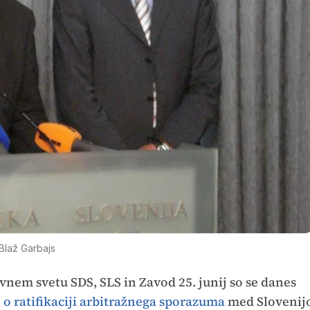
Blaž Garbajs
vnem svetu SDS, SLS in Zavod 25. junij so se danes
o ratifikaciji arbitražnega sporazuma
med Slovenij