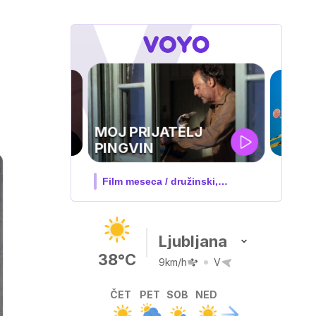
IQ 160
Nova hrvaška serija
Ljubljana
38°C
9km/h
V
ČET
PET
SOB
NED