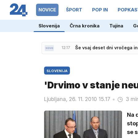
NOVICE
ŠPORT
POP IN
POPKAS
Slovenija
Črna kronika
Tujina
G
12.17
Še vsaj deset dni vročega 
SLOVENIJA
'Drvimo v stanje ne
Ljubljana, 26. 11. 2010 15.17
3 mi
Na d
stop
se s