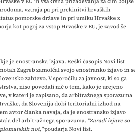
 Hrvaške v EU in vsakršna prizadevanja za čim boljše
odoma, vztraja pa pri prekinitvi hrvaških
status pomorske države in pri umiku Hrvaške z
rja kot pogoj za vstop Hrvaške v EU, je zavod še
je je enostranska izjava. Reški časopis Novi list
 notah Zagreb zamolčal svojo enostranko izjavo in s
lovensko zahtevo. V sporočilu za javnost, ki so ga
trstva, niso povedali nič o tem, kako je urejeno
ve, v kateri je zapisano, da arbitražnega sporazuma
rvaške, da Slovenija dobi teritorialni izhod na
 tem avtor članka navaja, da je enostransko izjavo
postala del arbitražnega sporazuma.
"Zaradi izjave so
plomatskih not,"
poudarja Novi list.