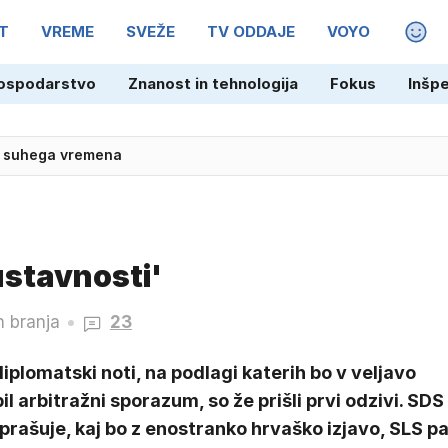
T
VREME
SVEŽE
TV ODDAJE
VOYO
MAGA
ospodarstvo
Znanost in tehnologija
Fokus
Inšp
in suhega vremena
ustavnosti'
n branja
23
iplomatski noti, na podlagi katerih bo v veljavo
il arbitražni sporazum, so že prišli prvi odzivi. SDS
prašuje, kaj bo z enostranko hrvaško izjavo, SLS p