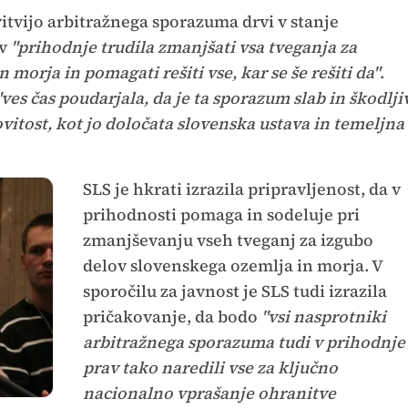
vitvijo arbitražnega sporazuma drvi v stanje
 v
"prihodnje trudila zmanjšati vsa tveganja za
morja in pomagati rešiti vse, kar se še rešiti da"
.
"ves čas poudarjala, da je ta sporazum slab in škodlji
vitost, kot jo določata slovenska ustava in temeljna
SLS je hkrati izrazila pripravljenost, da v
prihodnosti pomaga in sodeluje pri
zmanjševanju vseh tveganj za izgubo
delov slovenskega ozemlja in morja. V
sporočilu za javnost je SLS tudi izrazila
pričakovanje, da bodo
"vsi nasprotniki
arbitražnega sporazuma tudi v prihodnje
prav tako naredili vse za ključno
nacionalno vprašanje ohranitve