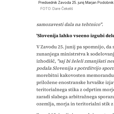
Predsednik Zavoda 25. junij Marjan Podobnik
FOTO: Dare Čekeliš
samozavesti dala na tehtnico"
.
'Slovenija lahko vseeno izgubi del
V Zavodu 25. junij pa spomnijo, da 
zunanjega ministrstva k sodelova
izhodišč,
"saj bi želeli zmanjšati 
podala Slovenija s potrditvijo spo
morebitni kakovosten memorandum n
priložene enostranske hrvaške izj
teritorialnega stika z odprtim mor
zaradi slabega arbitražnega sporaz
ozemlja, morja in teritorialni stik