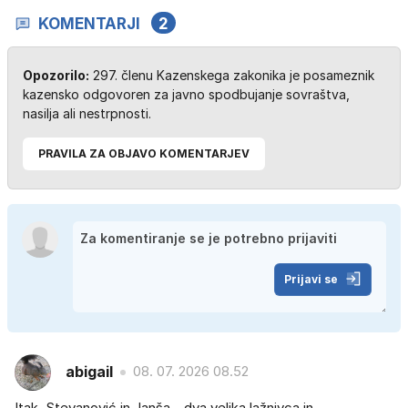
KOMENTARJI
2
Opozorilo:
297. členu Kazenskega zakonika je posameznik
kazensko odgovoren za javno spodbujanje sovraštva,
nasilja ali nestrpnosti.
PRAVILA ZA OBJAVO KOMENTARJEV
Prijavi se
abigail
08. 07. 2026 08.52
Itak, Stevanović in Janša - dva velika lažnivca in