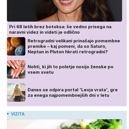
Pri 68 letih brez botoksa: še vedno prisega na
naravni videz in videti je odlično
Retrogradni velikani prinašajo pomembne
premike – kaj pomeni, da so Saturn,
Neptun in Pluton hkrati retrogradni?
Nohti, ki jih to poletje nosijo ženske po
vsem svetu
Danes se odpira portal 'Levja vrata', gre
za enega najpomembnejših dni v letu
VIZITA