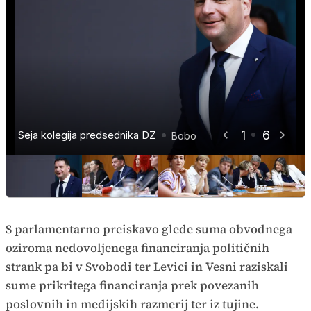
1
6
Seja kolegija predsednika DZ
Seja kolegija predsednika DZ
Seja kolegija predsednika DZ
Seja kolegija predsednika DZ
Seja kolegija predsednika DZ
Seja kolegija predsednika DZ
Bobo
Bobo
Bobo
Bobo
Bobo
Bobo
S parlamentarno preiskavo glede suma obvodnega
oziroma nedovoljenega financiranja političnih
strank pa bi v Svobodi ter Levici in Vesni raziskali
sume prikritega financiranja prek povezanih
poslovnih in medijskih razmerij ter iz tujine.