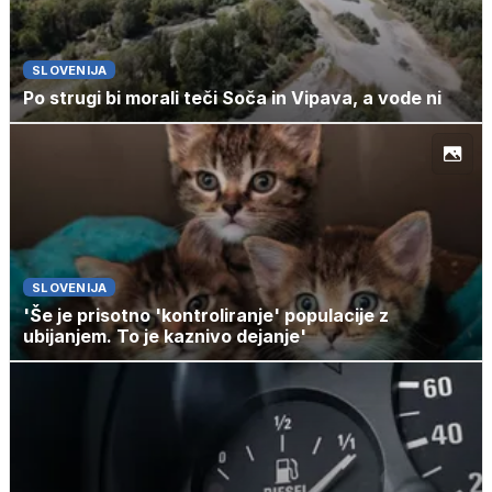
SLOVENIJA
Po strugi bi morali teči Soča in Vipava, a vode ni
SLOVENIJA
'Še je prisotno 'kontroliranje' populacije z
ubijanjem. To je kaznivo dejanje'