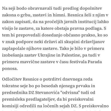
Na seji bodo obravnavali tudi predlog dopolnitev
zakona o grbu, zastavi in himni. Resnica želi z njim v
zakon zapisati, da na pročeljih javnih institucij lahko
visijo le zastave, za katere obstaja pravna podlaga. S
tem bi prepovedali dosedanjo občasno prakso, ko so
v znak podpore neki državi ali skupini državljanov
zaplapolale njihove zastave. Tako je bilo v primeru
izobešanja zastav Ukrajine in Palestine, pa tudi v
primeru mavrične zastave v času festivala Parada
ponosa.
Odločitev Resnice o potrditvi dnevnega reda
tokratne seje bo po besedah njenega prvaka in
predsednika DZ Stevanovića "odvisna" tudi od
premisleka predlagateljev, da bi preiskovalni
komisiji odredili na ločenih sejah DZ. S preiskovalno