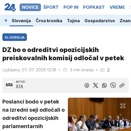
NOVICE
ŠPORT
POP IN
POPKAST
VREME
Slovenija
Črna kronika
Tujina
Gospodarstvo
Znano
SLOVENIJA
DZ bo o odreditvi opozicijskih
preiskovalnih komisij odločal v petek
Ljubljana, 07. 07. 2026 13.18
3 min branja
2
AVTOR:
STA
Poslanci bodo v petek
na izredni seji odločali o
odreditvi opozicijskih
parlamentarnih