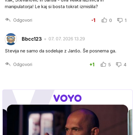
manipulatorja! Le kaj si bosta tokrat izmislila?
Odgovori
-1
0
1
Bbcc123
07. 07. 2026 13.29
Stevija ne samo da sodeluje z Janšo. Še posnema ga.
Odgovori
+1
5
4