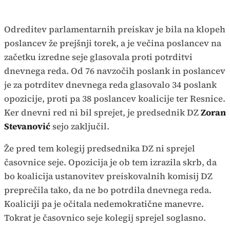
Odreditev parlamentarnih preiskav je bila na klopeh
poslancev že prejšnji torek, a je večina poslancev na
začetku izredne seje glasovala proti potrditvi
dnevnega reda. Od 76 navzočih poslank in poslancev
je za potrditev dnevnega reda glasovalo 34 poslank
opozicije, proti pa 38 poslancev koalicije ter Resnice.
Ker dnevni red ni bil sprejet, je predsednik DZ
Zoran
Stevanović
sejo zaključil.
Že pred tem kolegij predsednika DZ ni sprejel
časovnice seje. Opozicija je ob tem izrazila skrb, da
bo koalicija ustanovitev preiskovalnih komisij DZ
preprečila tako, da ne bo potrdila dnevnega reda.
Koaliciji pa je očitala nedemokratične manevre.
Tokrat je časovnico seje kolegij sprejel soglasno.