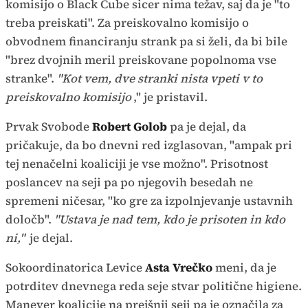
komisijo o Black Cube sicer nima težav, saj da je "to
treba preiskati". Za preiskovalno komisijo o
obvodnem financiranju strank pa si želi, da bi bile
"brez dvojnih meril preiskovane popolnoma vse
stranke".
"Kot vem, dve stranki nista vpeti v to
preiskovalno komisijo
," je pristavil.
Prvak Svobode
Robert Golob
pa je dejal, da
pričakuje, da bo dnevni red izglasovan, "ampak pri
tej nenačelni koaliciji je vse možno". Prisotnost
poslancev na seji pa po njegovih besedah ne
spremeni ničesar, "ko gre za izpolnjevanje ustavnih
določb".
"Ustava je nad tem, kdo je prisoten in kdo
ni,"
je dejal.
Sokoordinatorica Levice
Asta Vrečko
meni, da je
potrditev dnevnega reda seje stvar politične higiene.
Manever koalicije na prejšnji seji pa je označila za