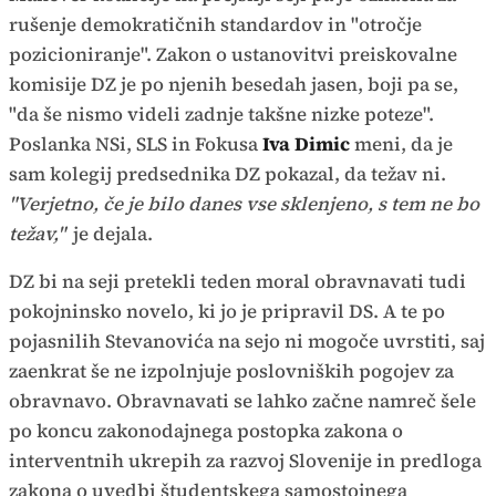
rušenje demokratičnih standardov in "otročje
pozicioniranje". Zakon o ustanovitvi preiskovalne
komisije DZ je po njenih besedah jasen, boji pa se,
"da še nismo videli zadnje takšne nizke poteze".
Poslanka NSi, SLS in Fokusa
Iva Dimic
meni, da je
sam kolegij predsednika DZ pokazal, da težav ni.
"Verjetno, če je bilo danes vse sklenjeno, s tem ne bo
težav,"
je dejala.
DZ bi na seji pretekli teden moral obravnavati tudi
pokojninsko novelo, ki jo je pripravil DS. A te po
pojasnilih Stevanovića na sejo ni mogoče uvrstiti, saj
zaenkrat še ne izpolnjuje poslovniških pogojev za
obravnavo. Obravnavati se lahko začne namreč šele
po koncu zakonodajnega postopka zakona o
interventnih ukrepih za razvoj Slovenije in predloga
zakona o uvedbi študentskega samostojnega