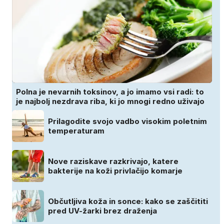
Polna je nevarnih toksinov, a jo imamo vsi radi: to
je najbolj nezdrava riba, ki jo mnogi redno uživajo
Prilagodite svojo vadbo visokim poletnim
temperaturam
Nove raziskave razkrivajo, katere
bakterije na koži privlačijo komarje
Občutljiva koža in sonce: kako se zaščititi
pred UV-žarki brez draženja