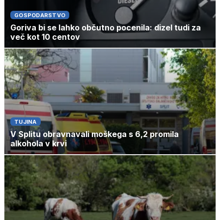
GOSPODARSTVO
Goriva bi se lahko občutno pocenila: dizel tudi za
več kot 10 centov
TUJINA
V Splitu obravnavali moškega s 6,2 promila
alkohola v krvi