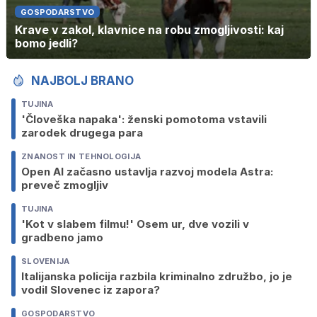
GOSPODARSTVO
Krave v zakol, klavnice na robu zmogljivosti: kaj
bomo jedli?
NAJBOLJ BRANO
TUJINA
'Človeška napaka': ženski pomotoma vstavili
zarodek drugega para
ZNANOST IN TEHNOLOGIJA
Open AI začasno ustavlja razvoj modela Astra:
preveč zmogljiv
TUJINA
'Kot v slabem filmu!' Osem ur, dve vozili v
gradbeno jamo
SLOVENIJA
Italijanska policija razbila kriminalno združbo, jo je
vodil Slovenec iz zapora?
GOSPODARSTVO