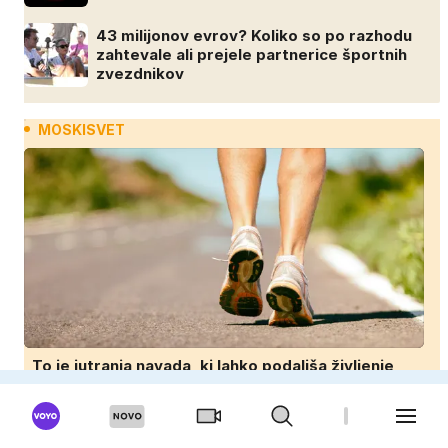
43 milijonov evrov? Koliko so po razhodu
zahtevale ali prejele partnerice športnih
zvezdnikov
MOSKISVET
To je jutranja navada, ki lahko podaljša življenje
Partner zvezdnice izginil brez sledu: nikoli
ga niso našli, nato je prišla še ena
tragedija