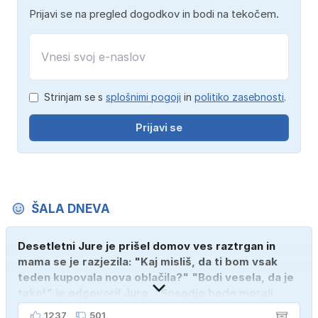
Prijavi se na pregled dogodkov in bodi na tekočem.
Strinjam se s
splošnimi pogoji
in
politiko zasebnosti
.
Prijavi se
ŠALA DNEVA
Desetletni Jure je prišel domov ves raztrgan in
mama se je razjezila: "Kaj misliš, da ti bom vsak
teden kupovala nova oblačila?" "Bodi vesela, da je
tako!" je odgovoril Jure. "Sosedje bodo morali
kupiti novega sina, tako sem ga prebutal!"
1237
501