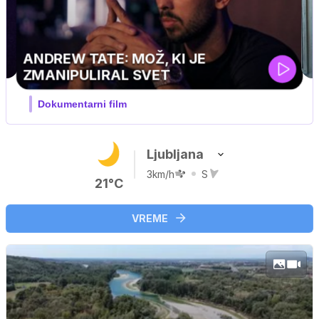
MOJ PRIJATELJ PINGVIN
Film meseca / družinski, pustolovski
Ljubljana
3km/h
S
21°C
VREME