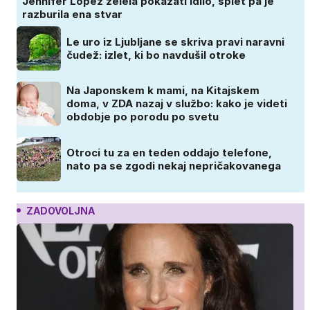
Jennifer Lopez želela pokazati idilo, splet pa je
razburila ena stvar
Le uro iz Ljubljane se skriva pravi naravni
čudež: izlet, ki bo navdušil otroke
Na Japonskem k mami, na Kitajskem
doma, v ZDA nazaj v službo: kako je videti
obdobje po porodu po svetu
Otroci tu za en teden oddajo telefone,
nato pa se zgodi nekaj nepričakovanega
ZADOVOLJNA