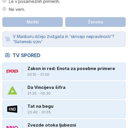
Le v posameznih primerih.
Ne vem.
Moški
Ženska
V Mariboru iščejo žvižgača in 'skrivajo nepravilnosti'?
'Sistemski izziv'
TV SPORED
Zakon in red: Enota za posebne primere
00.15 - 01.00
Da Vincijeva šifra
21.35 - 00.30
Tat na begu
23.40 - 01.05
Zvezde otoka ljubezni