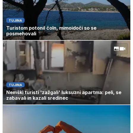
TUJINA
Turistom potonil čoln, mimoidoči so se
posmehovali
TUJINA
Nemški turisti 'zažgali' luksuzni apartma: peli, se
zabavali in kazali sredinec