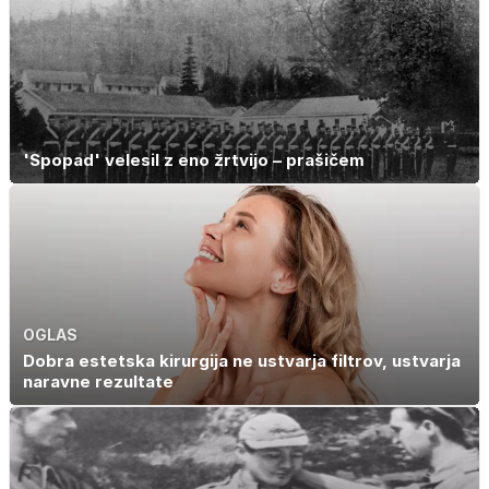
'Spopad' velesil z eno žrtvijo – prašičem
OGLAS
Dobra estetska kirurgija ne ustvarja filtrov, ustvarja
naravne rezultate