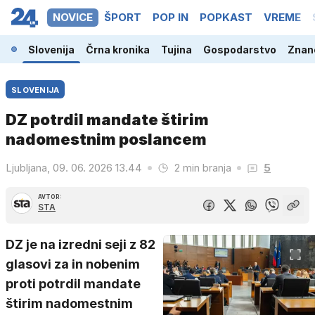
NOVICE
ŠPORT
POP IN
POPKAST
VREME
Slovenija
Črna kronika
Tujina
Gospodarstvo
Znano
SLOVENIJA
DZ potrdil mandate štirim
nadomestnim poslancem
Ljubljana, 09. 06. 2026 13.44
2 min branja
5
AVTOR:
STA
DZ je na izredni seji z 82
glasovi za in nobenim
proti potrdil mandate
štirim nadomestnim