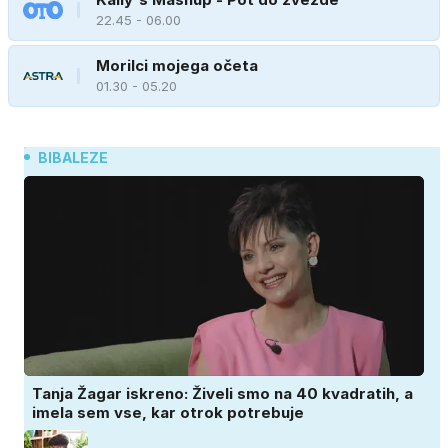
22.45 - 06.00
Morilci mojega očeta
01.30 - 05.20
BIBALEZE
Tanja Žagar iskreno: Živeli smo na 40 kvadratih, a
imela sem vse, kar otrok potrebuje