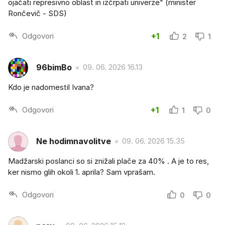
ojačati represivno oblast in izčrpati univerze" (minister
Rončevič - SDS)
Odgovori
+1
2
1
96bimBo
09. 06. 2026 16.13
Kdo je nadomestil Ivana?
Odgovori
+1
1
0
Ne hodimnavolitve
09. 06. 2026 15.35
Madžarski poslanci so si znižali plače za 40% . A je to res,
ker nismo glih okoli 1. aprila? Sam vprašam.
Odgovori
0
0