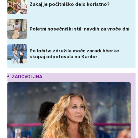
Zakaj je počitniško delo koristno?
Poletni nosečniški stil: navdih za vroče dni
Po ločitvi združila moči: zaradi hčerke
skupaj odpotovala na Karibe
ZADOVOLJNA