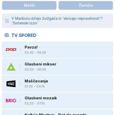
Moški
Ženska
V Mariboru iščejo žvižgača in 'skrivajo nepravilnosti'?
'Sistemski izziv'
TV SPORED
Pavza!
03.30 - 06.00
Glasbeni mikser
02.50 - 06.00
Maščevanje
01.35 - 04.15
Glasbeni mozaik
02.25 - 07.10
Kally's Mashup - Pot do zvezde