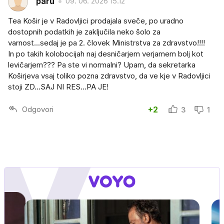
paru
09. 06. 2026 15.12
Tea Košir je v Radovljici prodajala sveče, po uradno
dostopnih podatkih je zaključila neko šolo za
varnost...sedaj je pa 2. človek Ministrstva za zdravstvo!!!!
In po takih kolobocijah naj desničarjem verjamem bolj kot
levičarjem??? Pa ste vi normalni? Upam, da sekretarka
Koširjeva vsaj toliko pozna zdravstvo, da ve kje v Radovljici
stoji ZD...SAJ NI RES...PA JE!
Odgovori
+2
3
1