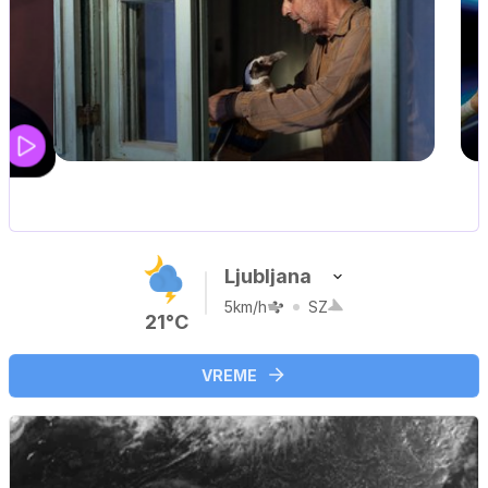
UEFA SUPERPOKAL
V živo na VOYO: sreda ob 20.30
Ljubljana
5km/h
SZ
21°C
VREME