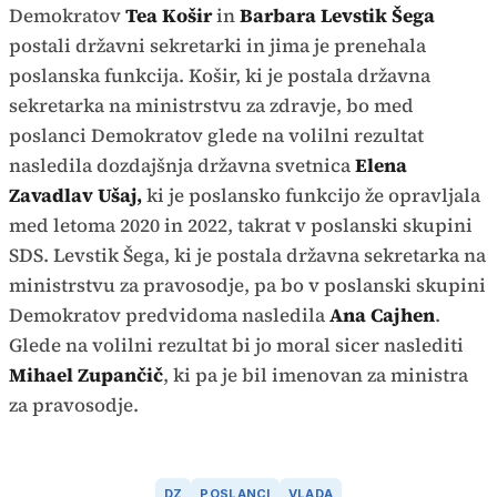
Demokratov
Tea Košir
in
Barbara Levstik Šega
postali državni sekretarki in jima je prenehala
poslanska funkcija. Košir, ki je postala državna
sekretarka na ministrstvu za zdravje, bo med
poslanci Demokratov glede na volilni rezultat
nasledila dozdajšnja državna svetnica
Elena
Zavadlav Ušaj,
ki je poslansko funkcijo že opravljala
med letoma 2020 in 2022, takrat v poslanski skupini
SDS. Levstik Šega, ki je postala državna sekretarka na
ministrstvu za pravosodje, pa bo v poslanski skupini
Demokratov predvidoma nasledila
Ana Cajhen
.
Glede na volilni rezultat bi jo moral sicer naslediti
Mihael Zupančič
, ki pa je bil imenovan za ministra
za pravosodje.
DZ
POSLANCI
VLADA