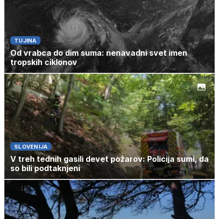
TUJINA
Od vrabca do dim suma: nenavadni svet imen
tropskih ciklonov
SLOVENIJA
V treh tednih gasili devet požarov: Policija sumi, da
so bili podtaknjeni