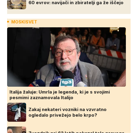
60 evrov: navijači in zbiratelji ga že iščejo
MOSKISVET
Italija žaluje: Umrla je legenda, ki je s svojimi
pesmimi zaznamovala Italijo
Zakaj nekateri vozniki na vzvratno
ogledalo privežejo belo krpo?