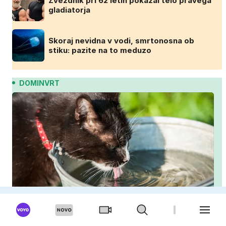
Zvezdnik pri 62 letih pokazal telo pravega
gladiatorja
Skoraj nevidna v vodi, smrtonosna ob
stiku: pazite na to meduzo
DOMINVRT
Mačka poleti premalo pije? Ti triki jo bodo
spodbudili, da zaužije več vode