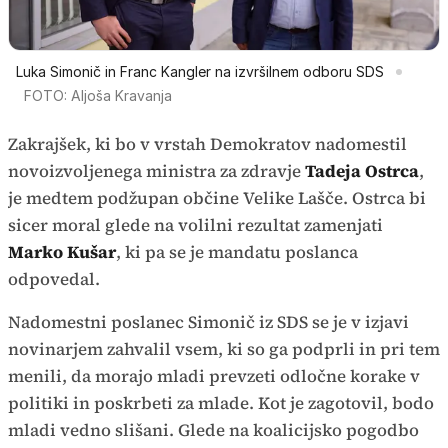
Luka Simonič in Franc Kangler na izvršilnem odboru SDS
FOTO: Aljoša Kravanja
Zakrajšek, ki bo v vrstah Demokratov nadomestil
novoizvoljenega ministra za zdravje
Tadeja Ostrca
,
je medtem podžupan občine Velike Lašče. Ostrca bi
sicer moral glede na volilni rezultat zamenjati
Marko Kušar
, ki pa se je mandatu poslanca
odpovedal.
Nadomestni poslanec Simonič iz SDS se je v izjavi
novinarjem zahvalil vsem, ki so ga podprli in pri tem
menili, da morajo mladi prevzeti odločne korake v
politiki in poskrbeti za mlade. Kot je zagotovil, bodo
mladi vedno slišani. Glede na koalicijsko pogodbo