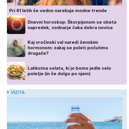
Pri 61 letih še vedno narekuje modne trende
Dnevni horoskop: Škorpijonom se obeta
napredek, vodnarje čaka dobra novica
Kaj vročinski val naredi ženskim
hormonom: zakaj se poleti počutimo
drugače?
Lahkotna solata, ki jo bomo jedle celo
poletje (in še dolgo po njem)
VIZITA