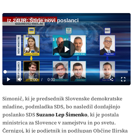
Iz 24UR: Štirje novi poslanci
Predvajaj
Loaded
:
0%
Current
0:00
/
Duration
0:00
Predvajaj
Tiho
Celoz
način
Time
Simonič, ki je predsednik Slovenske demokratske
mladine, podmladka SDS, bo nasledil dozdajšnjo
poslanko SDS
Suzano Lep Šimenko
, ki je postala
ministrica za Slovence v zamejstvu in po svetu.
Černigoj, ki je podjetnik in podžupan Občine Ilirska