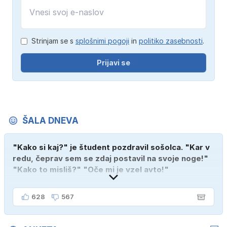
Strinjam se s
splošnimi pogoji
in
politiko zasebnosti
.
Prijavi se
ŠALA DNEVA
"Kako si kaj?" je študent pozdravil sošolca. "Kar v
redu, čeprav sem se zdaj postavil na svoje noge!"
"Kako to misliš?" "Oče mi je vzel avto!"
628
567