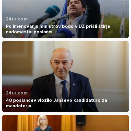
24ur.com
Po imenovanju ministrov bodo v DZ prišli štirje
nadomestni poslanci
24ur.com
48 poslancev vložilo Janševo kandidaturo za
mandatarja