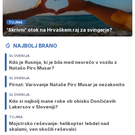
TUJINA
'Skrivni' otok na Hrvaškem raj za svingerje?
NAJBOLJ BRANO
SLOVENIJA
Kdo je Rusinja, ki je bila med nesrečo v vozilu z
Natašo Pirc Musar?
SLOVENIJA
Pirnat: Varovanje Nataše Pirc Musar je nezakonito
SLOVENIJA
Kdo si najbolj mane roke ob obisku Dončićevih
Lakersov v Sloveniji?
TUJINA
Mojstrsko reševanje: helikopter lebdel nad
skalami, ven skočili reševalci