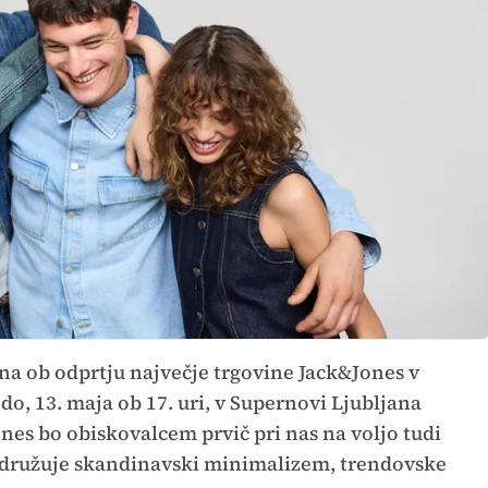
a ob odprtju največje trgovine Jack&Jones v
edo, 13. maja ob 17. uri, v Supernovi Ljubljana
es bo obiskovalcem prvič pri nas na voljo tudi
 združuje skandinavski minimalizem, trendovske