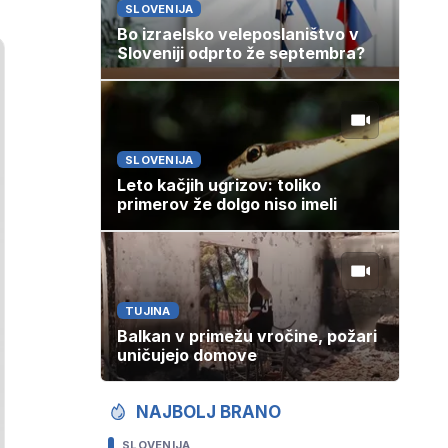
SLOVENIJA
Bo izraelsko veleposlaništvo v
Sloveniji odprto že septembra?
SLOVENIJA
Leto kačjih ugrizov: toliko
primerov že dolgo niso imeli
TUJINA
Balkan v primežu vročine, požari
uničujejo domove
NAJBOLJ BRANO
SLOVENIJA