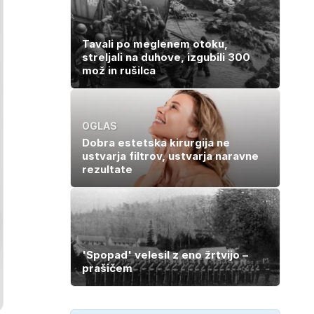
Tavali po meglenem otoku,
streljali na duhove, izgubili 300
mož in rušilca
OGLAS
Dobra estetska kirurgija ne
ustvarja filtrov, ustvarja naravne
rezultate
'Spopad' velesil z eno žrtvijo –
prašičem