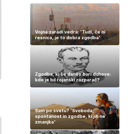
Vojna zaradi vedra: 'Tudi, če ni
resnica, je to dobra zgodba'
Zgodba, ki še danes buri duhove:
kdo je bil rojanski razparač?
Sam po svetu? 'Svoboda,
spontanost in zgodbe, ki jih ne
zmanjka'