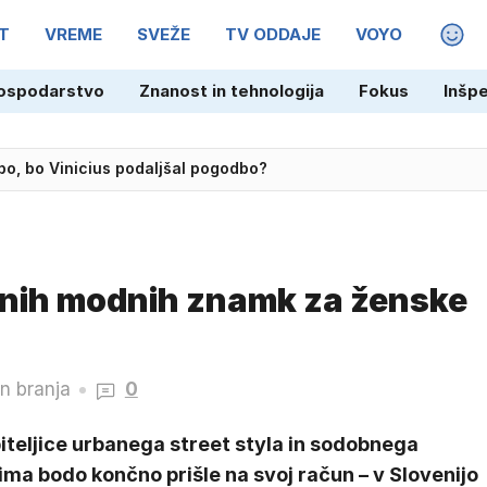
T
VREME
SVEŽE
TV ODDAJE
VOYO
MAGA
ospodarstvo
Znanost in tehnologija
Fokus
Inšp
dbo, bo Vinicius podaljšal pogodbo?
ljenih modnih znamk za ženske
in branja
0
iteljice urbanega street styla in sodobnega
ma bodo končno prišle na svoj račun – v Slovenijo