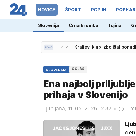
NOVICE
ŠPORT
POP IN
POPKAS
Slovenija
Črna kronika
Tujina
G
21.21
Kraljevi klub izboljšal ponu
OGLAS
SLOVENIJA
Ena najbolj priljub
prihaja v Slovenijo
Ljubljana, 11. 05. 2026 12.37
1 m
Ljub
deni