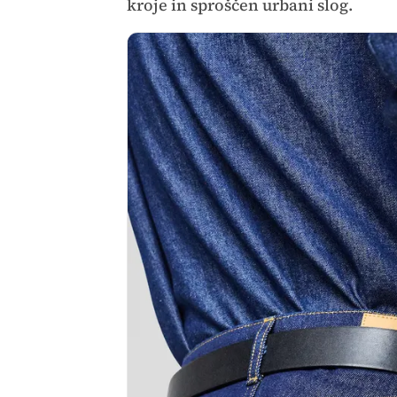
kroje in sproščen urbani slog.