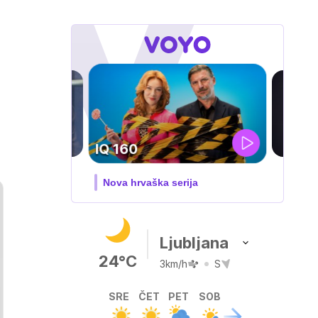
DOSJE JARAK
3. sezona dokumentarne serije
Ljubljana
24°C
3km/h
S
SRE
ČET
PET
SOB