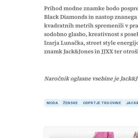
Prihod modne znamke bodo pospremil
Black Diamonds in nastop znanega 
kvadratnih metrih spremenili v pr
sodobno glasbo, kreativnost s pose
Izarja Lunačka, street style energ
znamk Jack&Jones in JJXX ter otroške
Naročnik oglasne vsebine je Jack&J
MODA
ŽENSKE
ODPRTJE TRGOVINE
JACK