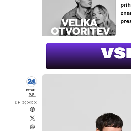
prih
znam
pres
AVTOR:
P.R.
Deli zgodbo: