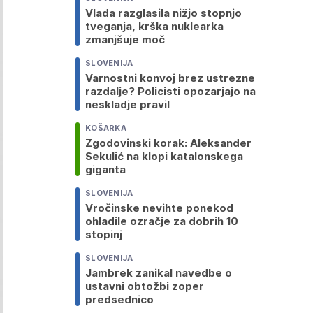
Vlada razglasila nižjo stopnjo
tveganja, krška nuklearka
zmanjšuje moč
SLOVENIJA
Varnostni konvoj brez ustrezne
razdalje? Policisti opozarjajo na
neskladje pravil
KOŠARKA
Zgodovinski korak: Aleksander
Sekulić na klopi katalonskega
giganta
SLOVENIJA
Vročinske nevihte ponekod
ohladile ozračje za dobrih 10
stopinj
SLOVENIJA
Jambrek zanikal navedbe o
ustavni obtožbi zoper
predsednico