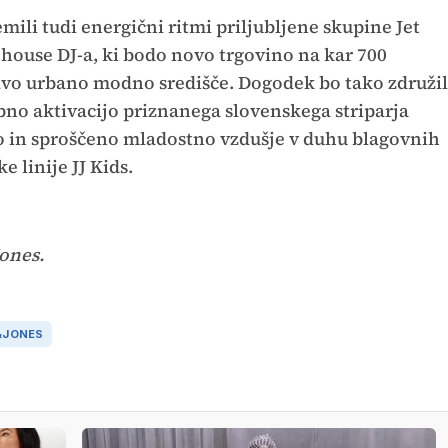
i tudi energični ritmi priljubljene skupine Jet
house DJ-a, ki bodo novo trgovino na kar 700
avo urbano modno središče. Dogodek bo tako združil
bno aktivacijo priznanega slovenskega striparja
ijo in sproščeno mladostno vzdušje v duhu blagovnih
 linije JJ Kids.
ones.
&JONES