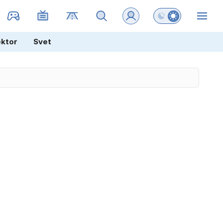
Preklopi barvni na
ZIN
ektor
Svet