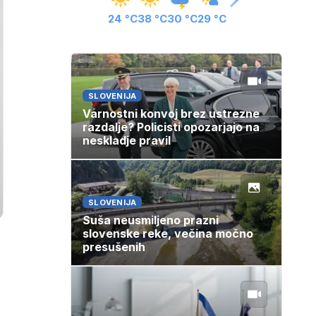
24 °C
38 °C
30 °C
29 °C
SLOVENIJA
Varnostni konvoj brez ustrezne
razdalje? Policisti opozarjajo na
neskladje pravil
SLOVENIJA
Suša neusmiljeno prazni
slovenske reke, večina močno
presušenih