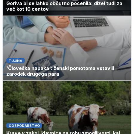
Goriva bi se lahko občutno pocenila: dizel tudi za
več kot 10 centov
TUJINA
'Človeška napaka': ženski pomotoma vstavili
zarodek drugega para
GOSPODARSTVO
Krave v zakol, klavnice na robu zmogljivosti: kaj