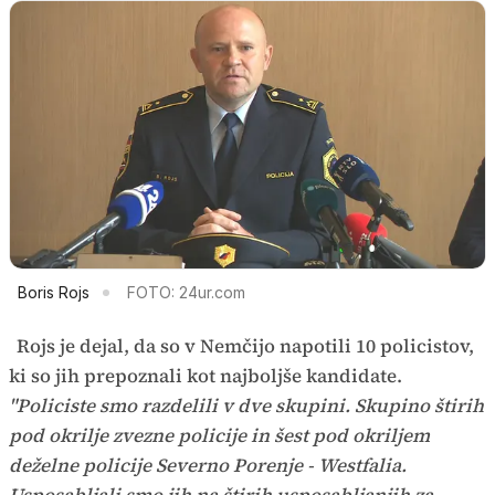
Boris Rojs
FOTO: 24ur.com
Rojs je dejal, da so v Nemčijo napotili 10 policistov,
ki so jih prepoznali kot najboljše kandidate.
"Policiste smo razdelili v dve skupini. Skupino štirih
pod okrilje zvezne policije in šest pod okriljem
deželne policije Severno Porenje - Westfalia.
Usposabljali smo jih na štirih usposabljanjih za