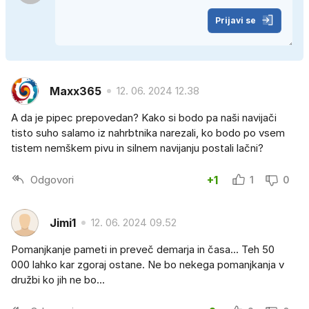
Prijavi se
Maxx365
12. 06. 2024 12.38
A da je pipec prepovedan? Kako si bodo pa naši navijači
tisto suho salamo iz nahrbtnika narezali, ko bodo po vsem
tistem nemškem pivu in silnem navijanju postali lačni?
Odgovori
+1
1
0
Jimi1
12. 06. 2024 09.52
Pomanjkanje pameti in preveč demarja in časa... Teh 50
000 lahko kar zgoraj ostane. Ne bo nekega pomanjkanja v
družbi ko jih ne bo...