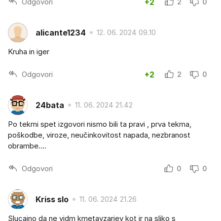
Odgovori
+2
2
0
alicante1234
12. 06. 2024 09.10
Kruha in iger
Odgovori
+2
2
0
24bata
11. 06. 2024 21.42
Po tekmi spet izgovori nismo bili ta pravi , prva tekma,
poškodbe, viroze, neučinkovitost napada, nezbranost
obrambe....
Odgovori
0
0
Kriss slo
11. 06. 2024 21.26
Slucajno da ne vidm kmetavzarjev kot jr na sliko s