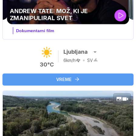
MOJ PRIJATELJ PINGVIN
Film meseca / družinski, pustolovski
Ljubljana
6km/h
SV
30°C
VREME