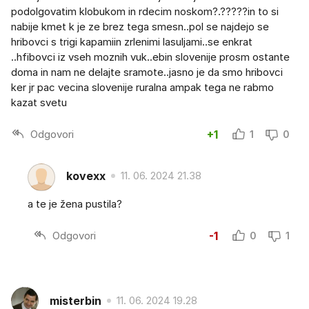
podolgovatim klobukom in rdecim noskom?.?????in to si
nabije kmet k je ze brez tega smesn..pol se najdejo se
hribovci s trigi kapamiin zrlenimi lasuljami..se enkrat
..hfibovci iz vseh moznih vuk..ebin slovenije prosm ostante
doma in nam ne delajte sramote..jasno je da smo hribovci
ker jr pac vecina slovenije ruralna ampak tega ne rabmo
kazat svetu
Odgovori
+1
1
0
kovexx
11. 06. 2024 21.38
a te je žena pustila?
Odgovori
-1
0
1
misterbin
11. 06. 2024 19.28