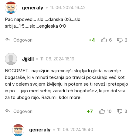
generaly
11. 06. 2024 16.42
Pac napoved... slo ...danska 0:6...slo
srbija...1:5....slo...engleska 0:8
Odgovori
+4
6
2
Jjjklll
11. 06. 2024 16.19
NOGOMET...najnižji in najrevnejši sloj ljudi gleda največje
bogataše, ki v minuti tekanja po travici pokasirajo več kot
oni v celem svojem življenju in potem se ti reveži pretepajo
in po.....jajo med seboj zaradi teh bogatašev, ki jim dol visi
za to ubogo rajo. Razumi, kdor more.
Odgovori
+7
10
3
generaly
11. 06. 2024 16.40