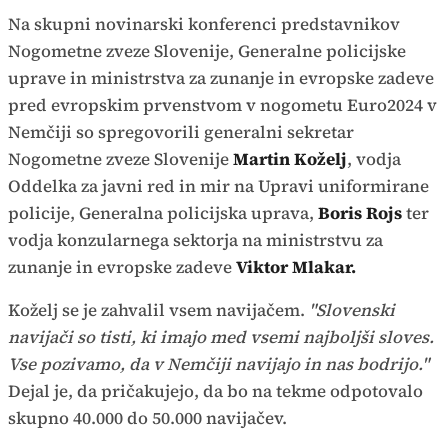
Na skupni novinarski konferenci predstavnikov
Nogometne zveze Slovenije, Generalne policijske
uprave in ministrstva za zunanje in evropske zadeve
pred evropskim prvenstvom v nogometu Euro2024 v
Nemčiji so spregovorili generalni sekretar
Nogometne zveze Slovenije
Martin Koželj
, vodja
Oddelka za javni red in mir na Upravi uniformirane
policije, Generalna policijska uprava,
Boris Rojs
ter
vodja konzularnega sektorja na ministrstvu za
zunanje in evropske zadeve
Viktor Mlakar.
Koželj se je zahvalil vsem navijačem.
"Slovenski
navijači so tisti, ki imajo med vsemi najboljši sloves.
Vse pozivamo, da v Nemčiji navijajo in nas bodrijo."
Dejal je, da pričakujejo, da bo na tekme odpotovalo
skupno 40.000 do 50.000 navijačev.