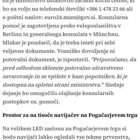
da je ministrstvo ustanovilo začasni klicni center, ki
bo na voljo na telefonski številki +386 1 478 23 66 ali
e-poštni naslov: euro24.mzez@gov.si. Konzularna
pomoč je zagotovljena preko veleposlaništva v
Berlinu in generalnega konzulata v Münchnu.
Mlakar je poudaril, da je treba imeti pri sebi
veljavne dokumente. Vozniško dovoljenje ni
potovalni dokument, je izpostavil.
"Priporočamo, da
pred odhodom sklenete potovalno zdravstveno
zavarovanje in se vpišete v bazo popotnikov, ki je
dostopna na spletni strani ministrstva."
Slednje
dejanje bo omogočilo olajšanje konzularnih
postopkov oz. pomoči.
Prostor za na tisoče navijačev na Pogačarjevem trgu
Na velikem LED zaslonu na Pogačarjevem trgu si
bodo navijači lahko ogledali vse tekme prvenstva,