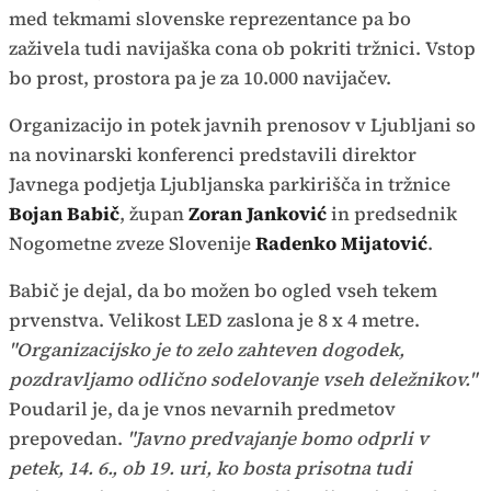
med tekmami slovenske reprezentance pa bo
zaživela tudi navijaška cona ob pokriti tržnici. Vstop
bo prost, prostora pa je za 10.000 navijačev.
Organizacijo in potek javnih prenosov v Ljubljani so
na novinarski konferenci predstavili direktor
Javnega podjetja Ljubljanska parkirišča in tržnice
Bojan Babič
, župan
Zoran Janković
in predsednik
Nogometne zveze Slovenije
Radenko Mijatović
.
Babič je dejal, da bo možen bo ogled vseh tekem
prvenstva. Velikost LED zaslona je 8 x 4 metre.
"Organizacijsko je to zelo zahteven dogodek,
pozdravljamo odlično sodelovanje vseh deležnikov."
Poudaril je, da je vnos nevarnih predmetov
prepovedan.
"Javno predvajanje bomo odprli v
petek, 14. 6., ob 19. uri, ko bosta prisotna tudi