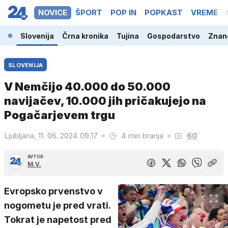
NOVICE
ŠPORT
POP IN
POPKAST
VREME
Slovenija
Črna kronika
Tujina
Gospodarstvo
Znano
SLOVENIJA
V Nemčijo 40.000 do 50.000
navijačev, 10.000 jih pričakujejo na
Pogačarjevem trgu
Ljubljana, 11. 06. 2024 09.17
4 min branja
60
AVTOR:
M.V.
Evropsko prvenstvo v
nogometu je pred vrati.
Tokrat je napetost pred