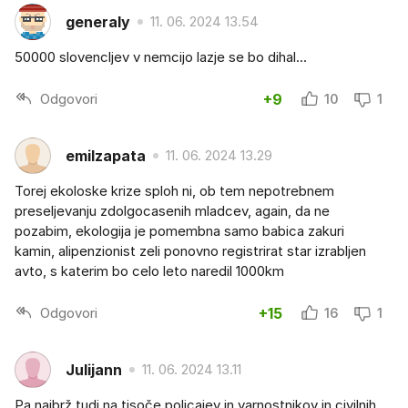
generaly
11. 06. 2024 13.54
50000 slovencljev v nemcijo lazje se bo dihal...
Odgovori
+9
10
1
emilzapata
11. 06. 2024 13.29
Torej ekoloske krize sploh ni, ob tem nepotrebnem
preseljevanju zdolgocasenih mladcev, again, da ne
pozabim, ekologija je pomembna samo babica zakuri
kamin, alipenzionist zeli ponovno registrirat star izrabljen
avto, s katerim bo celo leto naredil 1000km
Odgovori
+15
16
1
Julijann
11. 06. 2024 13.11
Pa najbrž tudi na tisoče policajev in varnostnikov in civilnih