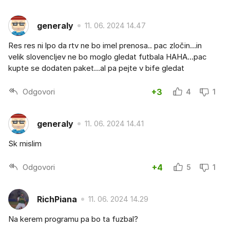
generaly
11. 06. 2024 14.47
Res res ni lpo da rtv ne bo imel prenosa.. pac zločin...in
velik slovencljev ne bo moglo gledat futbala HAHA...pac
kupte se dodaten paket...al pa pejte v bife gledat
Odgovori
+3
4
1
generaly
11. 06. 2024 14.41
Sk mislim
Odgovori
+4
5
1
RichPiana
11. 06. 2024 14.29
Na kerem programu pa bo ta fuzbal?