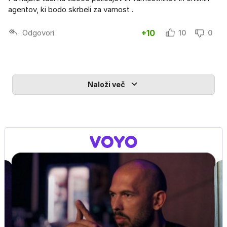
agentov, ki bodo skrbeli za varnost .
Odgovori
+10
10
0
Naloži več