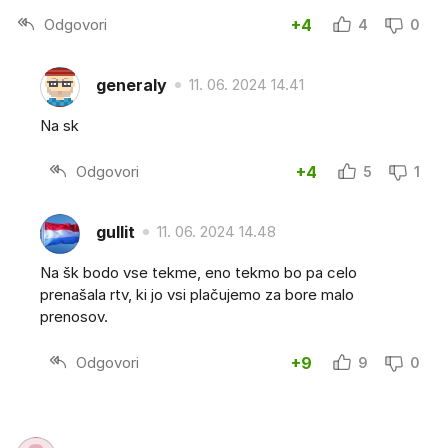
Odgovori
+4
4
0
generaly
11. 06. 2024 14.41
Na sk
Odgovori
+4
5
1
gullit
11. 06. 2024 14.48
Na šk bodo vse tekme, eno tekmo bo pa celo
prenašala rtv, ki jo vsi plačujemo za bore malo
prenosov.
Odgovori
+9
9
0