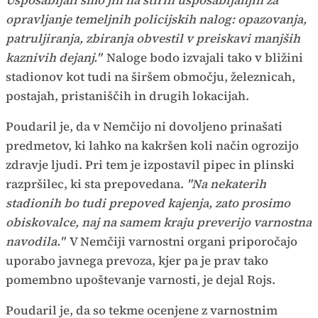
opravljanje temeljnih policijskih nalog: opazovanja,
patruljiranja, zbiranja obvestil v preiskavi manjših
kaznivih dejanj."
Naloge bodo izvajali tako v bližini
stadionov kot tudi na širšem območju, železnicah,
postajah, pristaniščih in drugih lokacijah.
Poudaril je, da v Nemčijo ni dovoljeno prinašati
predmetov, ki lahko na kakršen koli način ogrozijo
zdravje ljudi. Pri tem je izpostavil pipec in plinski
razpršilec, ki sta prepovedana.
"Na nekaterih
stadionih bo tudi prepoved kajenja, zato prosimo
obiskovalce, naj na samem kraju preverijo varnostna
navodila."
V Nemčiji varnostni organi priporočajo
uporabo javnega prevoza, kjer pa je prav tako
pomembno upoštevanje varnosti, je dejal Rojs.
Poudaril je, da so tekme ocenjene z varnostnim