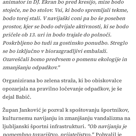
animator in DJ. Ekran bo pred kresijo, mize bodo
stoječe, ne bo stolov. Vsi, ki bodo spremljali tekme,
bodo torej stali. V navijaški coni pa bo še poseben
prostor, kjer se bodo odvijale aktivnosti, ki se bodo
pričele ob 13. uri in bodo trajale do polnoči.
Poskrbljeno bo tudi za gostinsko ponudbo. Streglo
se bo izključno v biorazgradljivi embalaži.
Ozaveščali bomo predvsem o pomenu ekologije in
zmanjšanju odpadkov."
Organizirana bo zelena straža, ki bo obiskovalce
opozarjala na pravilno ločevanje odpadkov, je še
dejal Babič.
Župan Janković je pozval k spoštovanju športnikov,
kulturnemu navijanju in zmanjšanju vandalizma na
ljubljanski športni infrastrukturi.
"Ob navijanju je
pomembno tovarištvo, prijateljstvo."
Pohvalil je