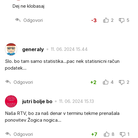
Dej ne klobasaj
Odgovori
-3
2
5
generaly
11. 06. 2024 15.44
Slo. bo tam samo statistika...pac nek statisnicni račun
podatek...
Odgovori
+2
4
2
jutri bolje bo
11. 06. 2024 15.13
Naša RTV, bo za naš denar v terminu tekme prenašala
ponovitev Žogica nogica...
Odgovori
+7
8
1