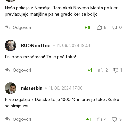
Naša policija v Nemčijo .Tam okoli Novega Mesta pa kjer
prevladujejo manjšine pa ne gredo ker se bolijo
Odgovori
+6
6
0
BUONcaffee
11. 06. 2024 18.01
Eni bodo razočarani! To je pač tako!
Odgovori
+1
2
1
misterbin
11. 06. 2024 17.00
Prvo izgubijo z Dansko to je 1000 % in prav je tako .Koliko
se slinijo vsi
Odgovori
+1
4
3