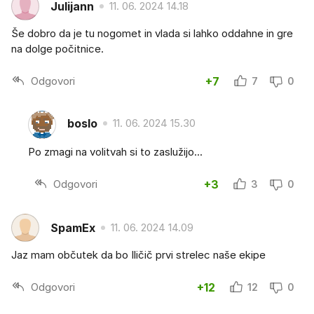
Julijann
11. 06. 2024 14.18
Še dobro da je tu nogomet in vlada si lahko oddahne in gre
na dolge počitnice.
Odgovori
+7
7
0
boslo
11. 06. 2024 15.30
Po zmagi na volitvah si to zaslužijo...
Odgovori
+3
3
0
SpamEx
11. 06. 2024 14.09
Jaz mam občutek da bo Iličič prvi strelec naše ekipe
Odgovori
+12
12
0