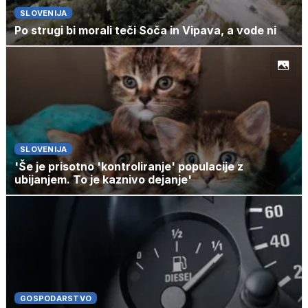
SLOVENIJA
Po strugi bi morali teči Soča in Vipava, a vode ni
SLOVENIJA
'Še je prisotno 'kontroliranje' populacije z
ubijanjem. To je kaznivo dejanje'
GOSPODARSTVO