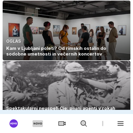
OGLAS
Kam v Ljubljani poleti? Od rimskih ostalin do
sodobne umetnosti in večernih koncertov
Spektakularni neuspeh Cie: pijani agenti v rokah
albanske tajne službe