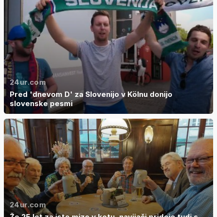
24ur.com
Pred 'dnevom D' za Slovenijo v Kölnu donijo
slovenske pesmi
24ur.com
Že 25 let za isto mizo v kotu, navijači pridejo tudi s