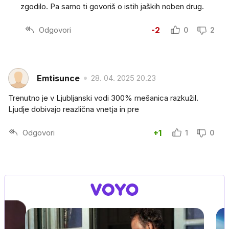
zgodilo. Pa samo ti govoriš o istih jaških noben drug.
Odgovori
-2
0
2
Emtisunce
28. 04. 2025 20.23
Trenutno je v Ljubljanski vodi 300% mešanica razkužil.
Ljudje dobivajo reazlična vnetja in pre
Odgovori
+1
1
0