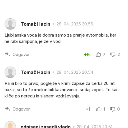
Tomaž Hacin
28. 04. 2025 20.56
Ljubljanska voda je dobra samo za pranje avtomobila, ker
ne rabi šampona, je že v vodi.
Odgovori
+5
7
2
Tomaž Hacin
28. 04. 2025 20.54
Pa ni bilo to prvič, poglejte v krimi zapise za cerka 20 let
nazaj, so to že imeli in bili kaznovani in sedaj zopet. To kar
kliče po neredu in slabem vzdrževanju.
Odgovori
+1
1
0
odpisani zasedli vlado
28. 04. 2025 20.51