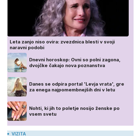
Leta zanjo niso ovira: zvezdnica blesti v svoji
naravni podobi
Dnevni horoskop: Ovni so polni zagona,
dvojčke čakajo nova poznanstva
Danes se odpira portal 'Levja vrata', gre
za enega najpomembnejših dni v letu
Nohti, ki jih to poletje nosijo ženske po
vsem svetu
VIZITA