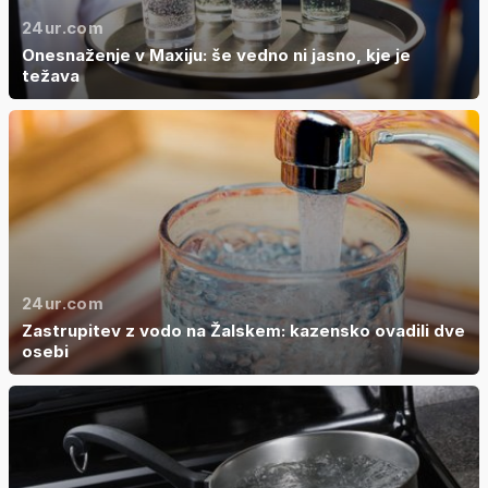
24ur.com
Onesnaženje v Maxiju: še vedno ni jasno, kje je
težava
24ur.com
Zastrupitev z vodo na Žalskem: kazensko ovadili dve
osebi