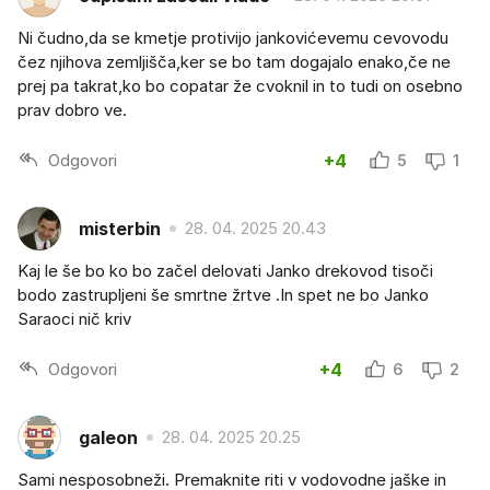
Ni čudno,da se kmetje protivijo jankovićevemu cevovodu
čez njihova zemljišča,ker se bo tam dogajalo enako,če ne
prej pa takrat,ko bo copatar že cvoknil in to tudi on osebno
prav dobro ve.
Odgovori
+4
5
1
misterbin
28. 04. 2025 20.43
Kaj le še bo ko bo začel delovati Janko drekovod tisoči
bodo zastrupljeni še smrtne žrtve .In spet ne bo Janko
Saraoci nič kriv
Odgovori
+4
6
2
galeon
28. 04. 2025 20.25
Sami nesposobneži. Premaknite riti v vodovodne jaške in