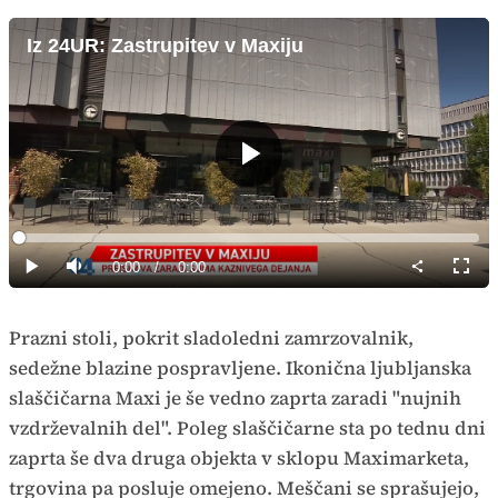
Iz 24UR: Zastrupitev v Maxiju
Predvajaj
Loaded
:
0%
Current
0:00
/
Duration
0:00
Predvajaj
Tiho
Celoz
način
Time
Prazni stoli, pokrit sladoledni zamrzovalnik,
sedežne blazine pospravljene. Ikonična ljubljanska
slaščičarna Maxi je še vedno zaprta zaradi "nujnih
vzdrževalnih del". Poleg slaščičarne sta po tednu dni
zaprta še dva druga objekta v sklopu Maximarketa,
trgovina pa posluje omejeno. Meščani se sprašujejo,