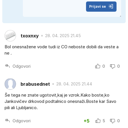
Prijavi se
txoxnxy
28. 04. 2025 21.45
Bol onesnažene vode tudi iz CO neboste dobili da veste a
ne .
Odgovori
0
0
brabusednet
28. 04. 2025 21.44
Še tega ne znate ugotovit,kaj je vzrok.Kako boste,ko
Jankovičev drkovod podtalnico onesnaži.Boste kar Savo
pili ali Ljubljanico.
Odgovori
+5
5
0