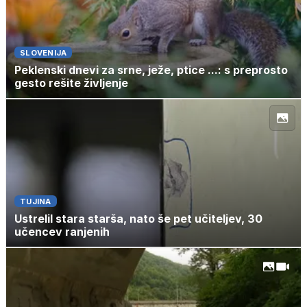
SLOVENIJA
Peklenski dnevi za srne, ježe, ptice ...: s preprosto
gesto rešite življenje
TUJINA
Ustrelil stara starša, nato še pet učiteljev, 30
učencev ranjenih