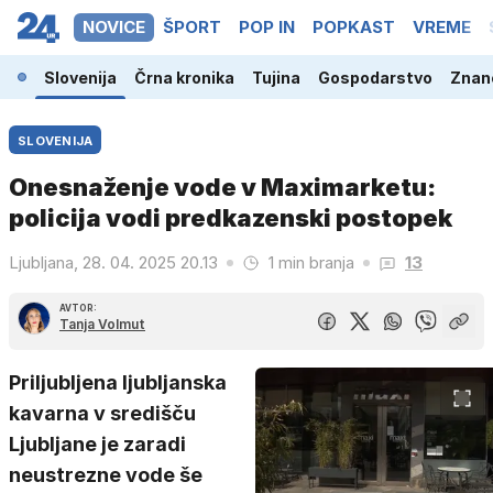
NOVICE
ŠPORT
POP IN
POPKAST
VREME
Slovenija
Črna kronika
Tujina
Gospodarstvo
Znano
SLOVENIJA
Onesnaženje vode v Maximarketu:
policija vodi predkazenski postopek
Ljubljana, 28. 04. 2025 20.13
1 min branja
13
AVTOR:
Tanja Volmut
Priljubljena ljubljanska
kavarna v središču
Ljubljane je zaradi
neustrezne vode še