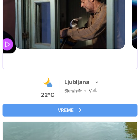
UEFA SUPERPOKAL
V živo na VOYO: sreda ob 20.30
Ljubljana
6km/h
V
22°C
VREME