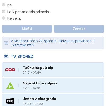
Ne.
Le v posameznih primerih.
Ne vem.
Moški
Ženska
V Mariboru iščejo žvižgača in 'skrivajo nepravilnosti'?
'Sistemski izziv'
TV SPORED
Tačke na patrulji
07.15 - 07.40
Nepraktični šaljivci
07.10 - 07.30
Jesen v vinogradu
06.45 - 08.20