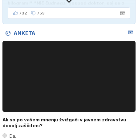
kilogram!" "Nič čudnega, gospod doktor, saj se z
ženo poznava šele tri mesece."
732
753
ANKETA
Ali so po vašem mnenju žvižgači v javnem zdravstvu
dovolj zaščiteni?
Da.