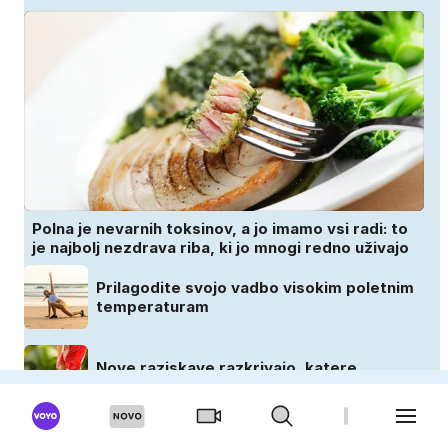
Polna je nevarnih toksinov, a jo imamo vsi radi: to
je najbolj nezdrava riba, ki jo mnogi redno uživajo
Prilagodite svojo vadbo visokim poletnim
temperaturam
Nove raziskave razkrivajo, katere
bakterije na koži privlačijo komarje
Občutljiva koža in sonce: kako se zaščititi