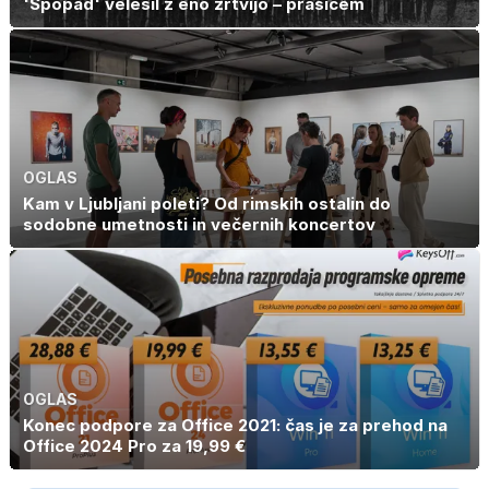
'Spopad' velesil z eno žrtvijo – prašičem
OGLAS
Kam v Ljubljani poleti? Od rimskih ostalin do
sodobne umetnosti in večernih koncertov
OGLAS
Konec podpore za Office 2021: čas je za prehod na
Office 2024 Pro za 19,99 €