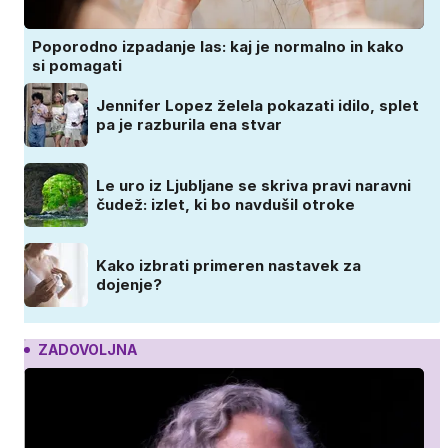
Poporodno izpadanje las: kaj je normalno in kako
si pomagati
Jennifer Lopez želela pokazati idilo, splet
pa je razburila ena stvar
Le uro iz Ljubljane se skriva pravi naravni
čudež: izlet, ki bo navdušil otroke
Kako izbrati primeren nastavek za
dojenje?
ZADOVOLJNA