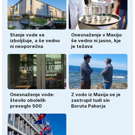
Stanje vode se
Onesnaženje v Maxiju:
izboljšuje, a še vedno
še vedno ni jasno, kje
ni neoporečna
je težava
Onesnaženje vode:
Z vodo iz Maxija se je
število obolelih
zastrupil tudi sin
preseglo 500
Boruta Pahorja