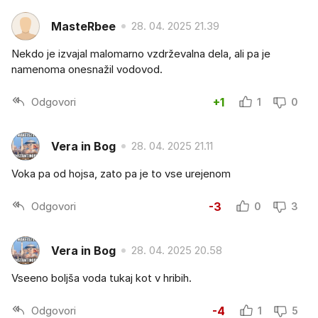
MasteRbee
28. 04. 2025 21.39
Nekdo je izvajal malomarno vzdrževalna dela, ali pa je
namenoma onesnažil vodovod.
Odgovori
+1
1
0
Vera in Bog
28. 04. 2025 21.11
Voka pa od hojsa, zato pa je to vse urejenom
Odgovori
-3
0
3
Vera in Bog
28. 04. 2025 20.58
Vseeno boljša voda tukaj kot v hribih.
Odgovori
-4
1
5