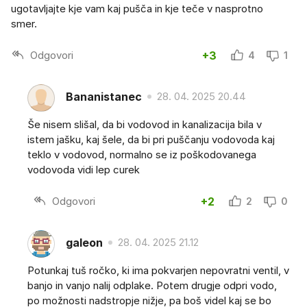
ugotavljajte kje vam kaj pušča in kje teče v nasprotno
smer.
Odgovori
+3
4
1
Bananistanec
28. 04. 2025 20.44
Še nisem slišal, da bi vodovod in kanalizacija bila v
istem jašku, kaj šele, da bi pri puščanju vodovoda kaj
teklo v vodovod, normalno se iz poškodovanega
vodovoda vidi lep curek
Odgovori
+2
2
0
galeon
28. 04. 2025 21.12
Potunkaj tuš ročko, ki ima pokvarjen nepovratni ventil, v
banjo in vanjo nalij odplake. Potem drugje odpri vodo,
po možnosti nadstropje nižje, pa boš videl kaj se bo