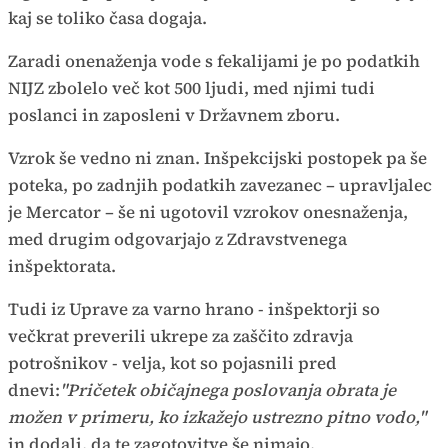
kaj se toliko časa dogaja.
Zaradi onenaženja vode s fekalijami je po podatkih
NIJZ zbolelo več kot 500 ljudi, med njimi tudi
poslanci in zaposleni v Državnem zboru.
Vzrok še vedno ni znan. Inšpekcijski postopek pa še
poteka, po zadnjih podatkih zavezanec – upravljalec
je Mercator – še ni ugotovil vzrokov onesnaženja,
med drugim odgovarjajo z Zdravstvenega
inšpektorata.
Tudi iz Uprave za varno hrano - inšpektorji so
večkrat preverili ukrepe za zaščito zdravja
potrošnikov - velja, kot so pojasnili pred
dnevi:
"Pričetek običajnega poslovanja obrata je
možen v primeru, ko izkažejo ustrezno pitno vodo,"
in dodali, da te zagotovitve še nimajo.