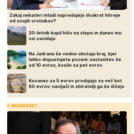
Zakaj nekateri mladi napredujejo dvakrat hitreje
od svojih vrstnikov?
20-letnik kupil hišo na slepo in danes mu
vsi zavidajo
Na Jadranu še vedno obstaja kraj, kjer
lahko dopustujete poceni: nastanitev že
od 10 evrov, kosilo za pet evrov
Kovanec za 5 evrov prodajajo za več kot
60 evrov: navijači in zbiratelji ga že iščejo
MOSKISVET