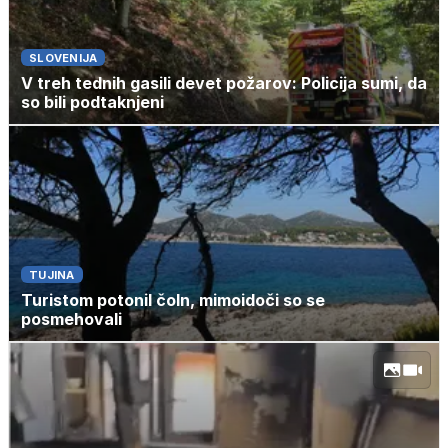
SLOVENIJA
V treh tednih gasili devet požarov: Policija sumi, da
so bili podtaknjeni
TUJINA
Turistom potonil čoln, mimoidoči so se
posmehovali