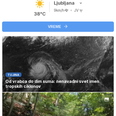
Ljubljana
9km/h
JV
38°C
VREME
TUJINA
Od vrabca do dim suma: nenavadni svet imen
tropskih ciklonov