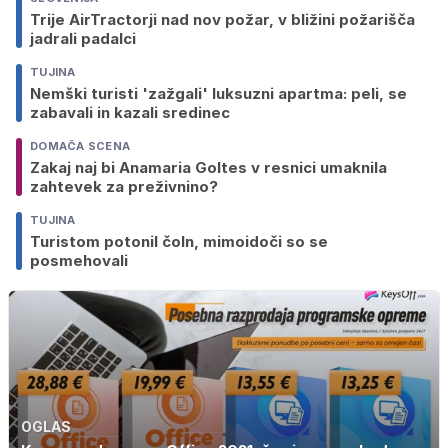
Trije AirTractorji nad nov požar, v bližini požarišča
jadrali padalci
TUJINA
Nemški turisti 'zažgali' luksuzni apartma: peli, se
zabavali in kazali sredinec
DOMAČA SCENA
Zakaj naj bi Anamaria Goltes v resnici umaknila
zahtevek za preživnino?
TUJINA
Turistom potonil čoln, mimoidoči so se
posmehovali
OGLAS