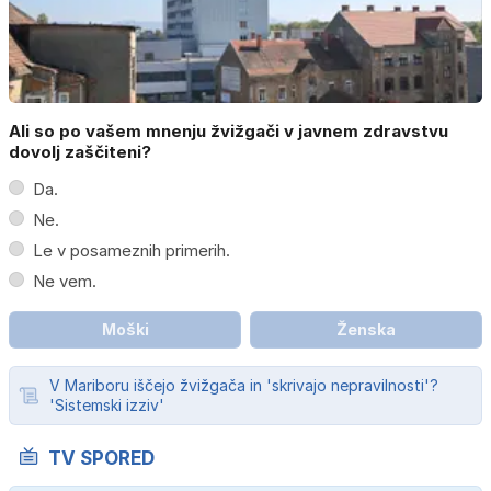
Ali so po vašem mnenju žvižgači v javnem zdravstvu
dovolj zaščiteni?
Da.
Ne.
Le v posameznih primerih.
Ne vem.
Moški
Ženska
V Mariboru iščejo žvižgača in 'skrivajo nepravilnosti'?
'Sistemski izziv'
TV SPORED