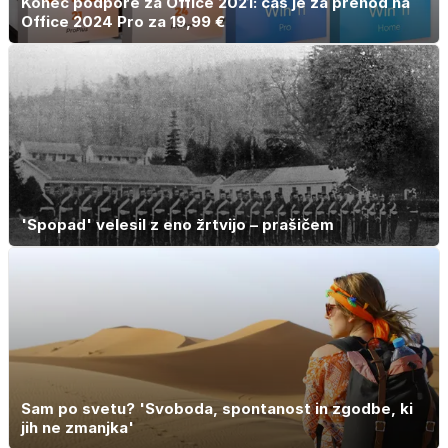
Konec podpore za Office 2021: čas je za prehod na
Office 2024 Pro za 19,99 €
'Spopad' velesil z eno žrtvijo – prašičem
Sam po svetu? 'Svoboda, spontanost in zgodbe, ki
jih ne zmanjka'