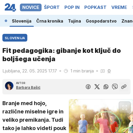
NOVICE
ŠPORT
POP IN
POPKAST
VREME
Slovenija
Črna kronika
Tujina
Gospodarstvo
Znano
SLOVENIJA
Fit pedagogika: gibanje kot ključ do
boljšega učenja
Ljubljana, 22. 05. 2025 17.17
1 min branja
0
AVTOR:
Barbara Bašić
Branje med hojo,
različne miselne igre in
veliko premikanja. Tudi
tako je lahko videti pouk