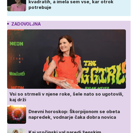
kvadratih, a imela sem vse, kar otrok
potrebuje
ZADOVOLJNA
Vsi so strmeli v njene roke, šele nato so ugotovili,
kaj drži
Dnevni horoskop: Škorpijonom se obeta
napredek, vodnarje čaka dobra novica
Kaj vročinski val naredi ženskim