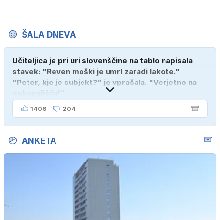
ŠALA DNEVA
Učiteljica je pri uri slovenščine na tablo napisala
stavek: "Reven moški je umrl zaradi lakote."
"Peter, kje je subjekt?" je vprašala. "Verjetno na
pokopališču!"
1406
204
ANKETA