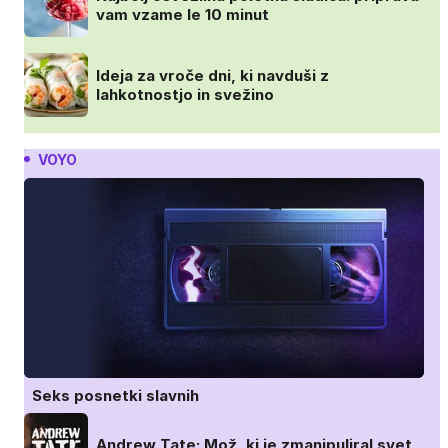
vam vzame le 10 minut
Ideja za vroče dni, ki navduši z
lahkotnostjo in svežino
VOYO
Seks posnetki slavnih
Andrew Tate: Mož, ki je zmanipuliral svet