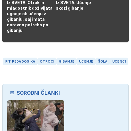
Iz SVETA: Otrok in
Iz SVETA: Učenje
mladostnik doživljata
skozi gibanje
ugodje ob učenju v
gibanju, saj imata
naravno potrebo po
gibanju
FIT PEDAGOGIKA
OTROCI
GIBANJE
UČENJE
ŠOLA
UČENCI
SORODNI ČLANKI