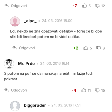
Odgovori
-7
5
12
_alpe_
24. 03. 2016 18.00
Lol, nekdo ne zna opazovati detajlov - torej če bi obe
sliki bili črnobeli potem ne bi videl razlike.
Odgovori
+2
5
3
Mr. Prdo
24. 03. 2016 16.14
S pufom na puf se da marsikaj naredit....in lažje tudi
pokrast.
Odgovori
-4
11
15
biggbrader
24. 03. 2016 17.51