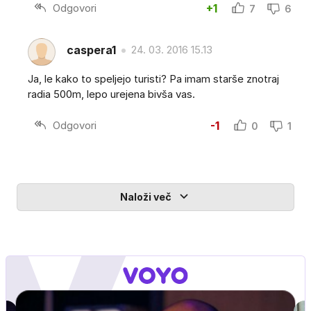
Odgovori
+1
7
6
caspera1
24. 03. 2016 15.13
Ja, le kako to speljejo turisti? Pa imam starše znotraj
radia 500m, lepo urejena bivša vas.
Odgovori
-1
0
1
Naloži več