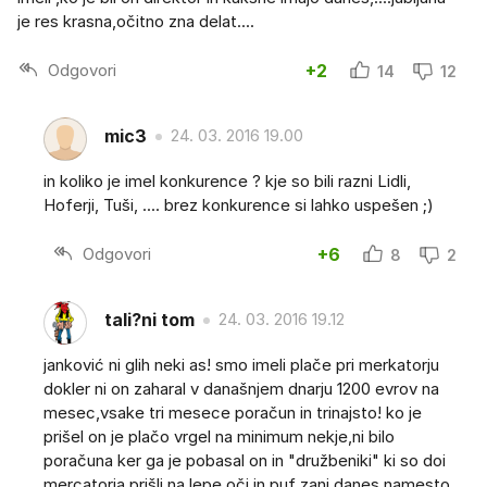
je res krasna,očitno zna delat....
Odgovori
+2
14
12
mic3
24. 03. 2016 19.00
in koliko je imel konkurence ? kje so bili razni Lidli,
Hoferji, Tuši, .... brez konkurence si lahko uspešen ;)
Odgovori
+6
8
2
tali?ni tom
24. 03. 2016 19.12
janković ni glih neki as! smo imeli plače pri merkatorju
dokler ni on zaharal v današnjem dnarju 1200 evrov na
mesec,vsake tri mesece poračun in trinajsto! ko je
prišel on je plačo vrgel na minimum nekje,ni bilo
poračuna ker ga je pobasal on in "družbeniki" ki so doi
mercatorja prišli na lepe oči in puf zanj danes namesto