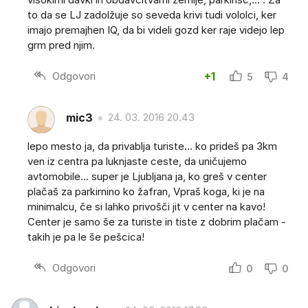
to da se LJ zadolžuje so seveda krivi tudi vololci, ker
imajo premajhen IQ, da bi videli gozd ker raje videjo lep
grm pred njim.
Odgovori
+1
5
4
mic3
24. 03. 2016 20.43
lepo mesto ja, da privablja turiste... ko prideš pa 3km
ven iz centra pa luknjaste ceste, da uničujemo
avtomobile... super je Ljubljana ja, ko greš v center
plačaš za parkirnino ko žafran, Vpraš koga, ki je na
minimalcu, če si lahko privošči jit v center na kavo!
Center je samo še za turiste in tiste z dobrim plačam -
takih je pa le še pešcica!
Odgovori
0
0