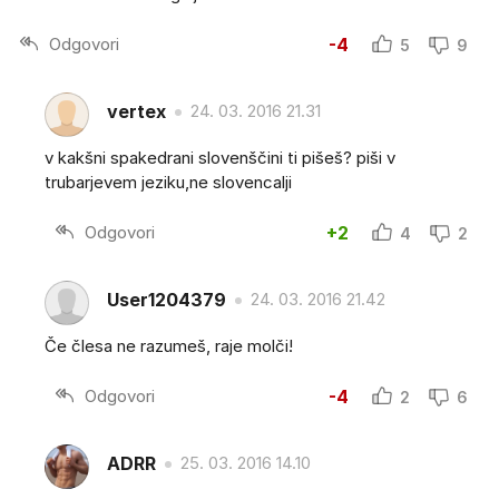
Odgovori
-4
5
9
vertex
24. 03. 2016 21.31
v kakšni spakedrani slovenščini ti pišeš? piši v
trubarjevem jeziku,ne slovencalji
Odgovori
+2
4
2
User1204379
24. 03. 2016 21.42
Če člesa ne razumeš, raje molči!
Odgovori
-4
2
6
ADRR
25. 03. 2016 14.10