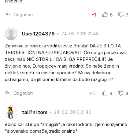
uničenje!
Odgovori
-1
6
7
User1204379
24. 03. 2016 21.46
Zanimiva je reakcija voditeljev iz Bruslja! DA JE BILO TA
TERORISTIČNI NAPD PRIČAKOVATI! Če so ga pričakovali,
zakaj niso NIČ STORILI, DA BI GA PREPREČILI!? Je
življenje nas, Europejcev manj vredno! So naše žene in
dekleta smeti za nasilno uporabo? Mi naj delamo in
ustvarjamo, da jih bomo krmili in da bodo razgrajali!?
Odgovori
+0
4
4
tali?ni tom
24. 03. 2016 21.40
edino kar ste pa "zmagali" je raketodrom! izjemno izjemno
"slovensko,domače,tradicionalno"!