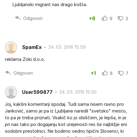
Ljubljanski migrant nas drago košta.
Odgovori
+6
9
3
SpamEx
24. 03. 2016 15.59
reklama Zoki d.o.o.
Odgovori
+1
8
7
User599877
24. 03. 2016 15.00
Joj, kakšni komentarji spodaj. Tudi sama nisem ravno pro
Janković, samo je pa iz Ljubljane naredil "svetsko" mesto,
to pa je treba priznati. Vsakič ko jo obiščem, je lepša, in je
pri nas tako po dogajanju kot urejenosti res še najbližje eni
sodobni prestolnici. Ne bodimo vedno tipični Slovenci, ki