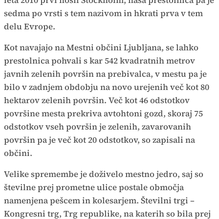
leta 2010 prvi nosil Stockholm, naša prestolnica pa je
sedma po vrsti s tem nazivom in hkrati prva v tem
delu Evrope.
Kot navajajo na Mestni občini Ljubljana, se lahko
prestolnica pohvali s kar 542 kvadratnih metrov
javnih zelenih površin na prebivalca, v mestu pa je
bilo v zadnjem obdobju na novo urejenih več kot 80
hektarov zelenih površin. Več kot 46 odstotkov
površine mesta prekriva avtohtoni gozd, skoraj 75
odstotkov vseh površin je zelenih, zavarovanih
površin pa je več kot 20 odstotkov, so zapisali na
občini.
Velike spremembe je doživelo mestno jedro, saj so
številne prej prometne ulice postale območja
namenjena pešcem in kolesarjem. Številni trgi –
Kongresni trg, Trg republike, na katerih so bila prej