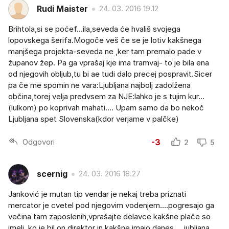
Rudi Maister
24. 03. 2016 19.12
Brihtola,si se poćef...ila,seveda će hvališ svojega
lopovskega šerifa.Mogoče veš če se je lotiv kakšnega
manjšega projekta-seveda ne ,ker tam premalo pade v
županov žep. Pa ga vprašaj kje ima tramvaj- to je bila ena
od njegovih obljub,tu bi ae tudi dalo precej pospravit.Sicer
pa če me spomin ne vara:Ljubljana najbolj zadolžena
občina,torej velja predvsem za NJE:lahko je s tujim kur...
(lulkom) po koprivah mahati.... Upam samo da bo nekoč
Ljubljana spet Slovenska(kdor verjame v palčke)
Odgovori
-3
2
5
scernig
24. 03. 2016 18.27
Janković je mutan tip vendar je nekaj treba priznati
mercator je cvetel pod njegovim vodenjem....pogresajo ga
večina tam zaposlenih,vprašajte delavce kakšne plače so
imeli ,ko je bil on direktor in kakšne imajo danes,....jubljana