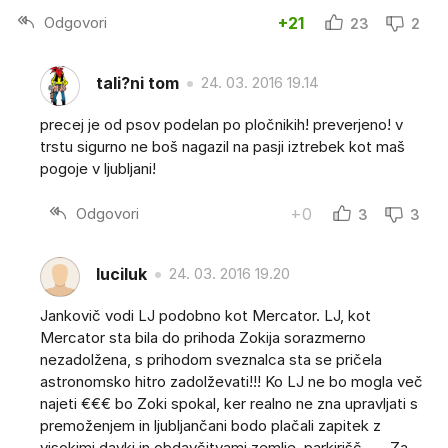
Odgovori
+21
23
2
tali?ni tom
24. 03. 2016 19.14
precej je od psov podelan po pločnikih! preverjeno! v
trstu sigurno ne boš nagazil na pasji iztrebek kot maš
pogoje v ljubljani!
Odgovori
+0
3
3
luciluk
24. 03. 2016 19.20
Jankovič vodi LJ podobno kot Mercator. LJ, kot
Mercator sta bila do prihoda Zokija sorazmerno
nezadolžena, s prihodom sveznalca sta se pričela
astronomsko hitro zadolževati!!! Ko LJ ne bo mogla več
najeti €€€ bo Zoki spokal, ker realno ne zna upravljati s
premoženjem in ljubljančani bodo plačali zapitek z
visokimi davki in obdavčitvami zemlje, parkirišč,... . Za