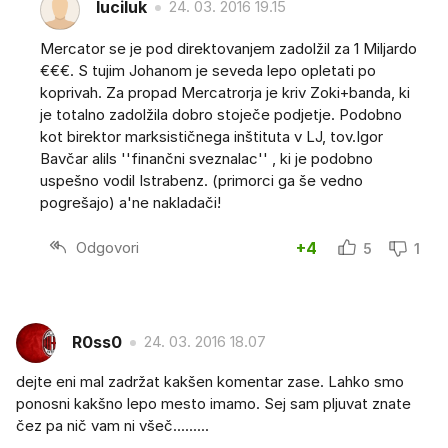
luciluk
24. 03. 2016 19.15
Mercator se je pod direktovanjem zadolžil za 1 Miljardo
€€€. S tujim Johanom je seveda lepo opletati po
koprivah. Za propad Mercatrorja je kriv Zoki+banda, ki
je totalno zadolžila dobro stoječe podjetje. Podobno
kot birektor marksističnega inštituta v LJ, tov.Igor
Bavčar alils ''finančni sveznalac'' , ki je podobno
uspešno vodil Istrabenz. (primorci ga še vedno
pogrešajo) a'ne nakladači!
Odgovori
+4
5
1
R0ss0
24. 03. 2016 18.07
dejte eni mal zadržat kakšen komentar zase. Lahko smo
ponosni kakšno lepo mesto imamo. Sej sam pljuvat znate
čez pa nič vam ni všeč.........