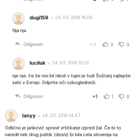
dugi159
24. 03. 2016 16.08
Nja nja
Odgovori
+0
3
3
luciluk
24. 03. 2016 19.22
nje nje. če še nisi bil nikoli v tujini je tudi Šoštanj najlepše
selo v Evropi. Odprite oči ozkogledneži.
Odgovori
+1
1
0
lanyy
24. 03. 2016 14.47
Odlično je jankovič spravil vrtičkarje izpred žal. Če bi to
naredil nek drug politik (desni) bi bila cela slovenija na