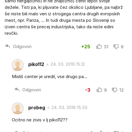
samo nergajo(mo) in ne znajo(mo) cenit lepot svoje
dežele. Tisti pa, ki pljuvate čez okolico Ljubljane, pa najbrž
še niste bili malo ven iz strogega centra drugih evropskih
mest, npr. Pariza, ... In tudi druga mesta po Sloveniji so
izven centra še precej industrijska, tako da niste edini
revčki.
Odgovori
+25
31
6
piko112
24. 03. 2016 15.12
Misliš center je uredil, vse drugo pa...
Odgovori
-3
9
12
probeg
24. 03. 2016 15.55
Ocitno ne zivis v lj piko112??