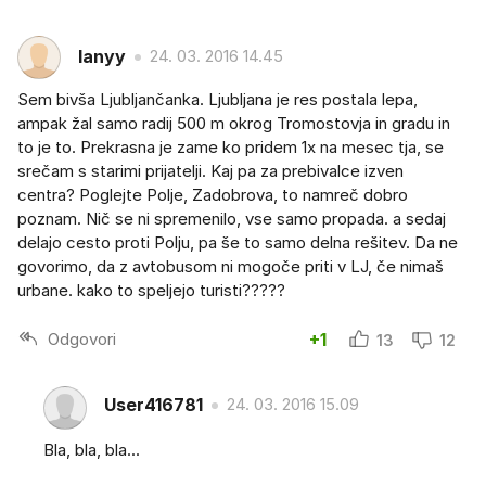
lanyy
24. 03. 2016 14.45
Sem bivša Ljubljančanka. Ljubljana je res postala lepa,
ampak žal samo radij 500 m okrog Tromostovja in gradu in
to je to. Prekrasna je zame ko pridem 1x na mesec tja, se
srečam s starimi prijatelji. Kaj pa za prebivalce izven
centra? Poglejte Polje, Zadobrova, to namreč dobro
poznam. Nič se ni spremenilo, vse samo propada. a sedaj
delajo cesto proti Polju, pa še to samo delna rešitev. Da ne
govorimo, da z avtobusom ni mogoče priti v LJ, če nimaš
urbane. kako to speljejo turisti?????
Odgovori
+1
13
12
User416781
24. 03. 2016 15.09
Bla, bla, bla...