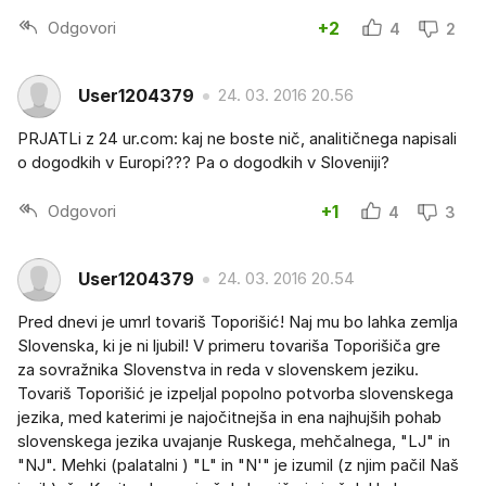
Odgovori
+2
4
2
User1204379
24. 03. 2016 20.56
PRJATLi z 24 ur.com: kaj ne boste nič, analitičnega napisali
o dogodkih v Europi??? Pa o dogodkih v Sloveniji?
Odgovori
+1
4
3
User1204379
24. 03. 2016 20.54
Pred dnevi je umrl tovariš Toporišić! Naj mu bo lahka zemlja
Slovenska, ki je ni ljubil! V primeru tovariša Toporišiča gre
za sovražnika Slovenstva in reda v slovenskem jeziku.
Tovariš Toporišić je izpeljal popolno potvorba slovenskega
jezika, med katerimi je najočitnejša in ena najhujših pohab
slovenskega jezika uvajanje Ruskega, mehčalnega, "LJ" in
"NJ". Mehki (palatalni ) "L" in "N'" je izumil (z njim pačil Naš