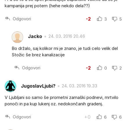
kampanija prej potem (hehe nekdo dela??)
Odgovori
-2
3
5
Jacko
24. 03. 2016 20.46
Bo držalo, saj kolikor mi je znano, je tudi celo velik del
Stožic še brez kanalizacije
Odgovori
-2
0
2
JugoslavLjubi?
24. 03. 2016 19.33
V Ljubljani so samo še prometni zamaški podnevi, mrtvilo
ponoči in pa kup lukenj oz. nedokončanih gradenj.
Odgovori
+0
6
6