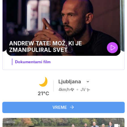
Ljubljana
4km/h
JV
21°C
VREME