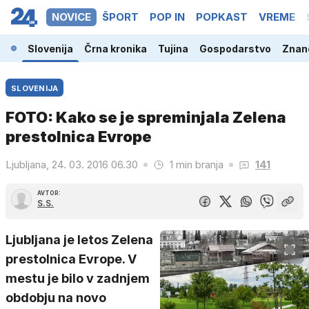
NOVICE
ŠPORT
POP IN
POPKAST
VREME
Slovenija
Črna kronika
Tujina
Gospodarstvo
Znano
SLOVENIJA
FOTO: Kako se je spreminjala Zelena
prestolnica Evrope
Ljubljana, 24. 03. 2016 06.30
1 min branja
141
AVTOR:
S.S.
Ljubljana je letos Zelena
prestolnica Evrope. V
mestu je bilo v zadnjem
obdobju na novo