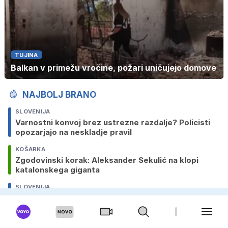
TUJINA
Balkan v primežu vročine, požari uničujejo domove
NAJBOLJ BRANO
SLOVENIJA
Varnostni konvoj brez ustrezne razdalje? Policisti
opozarjajo na neskladje pravil
KOŠARKA
Zgodovinski korak: Aleksander Sekulić na klopi
katalonskega giganta
SLOVENIJA
Vlada razglasila nižjo stopnjo tveganja, krška
nuklearka zmanjšuje moč
SLOVENIJA