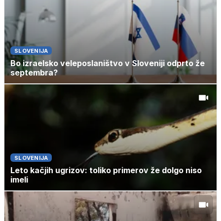
SLOVENIJA
Bo izraelsko veleposlaništvo v Sloveniji odprto že
septembra?
SLOVENIJA
Leto kačjih ugrizov: toliko primerov že dolgo niso
imeli