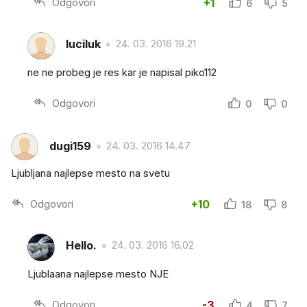
Odgovori
+1
6
5
luciluk
24. 03. 2016 19.21
ne ne probeg je res kar je napisal piko112
Odgovori
0
0
dugi159
24. 03. 2016 14.47
Ljubljana najlepse mesto na svetu
Odgovori
+10
18
8
Hello.
24. 03. 2016 16.02
Ljublaana najlepse mesto NJE
Odgovori
-3
4
7