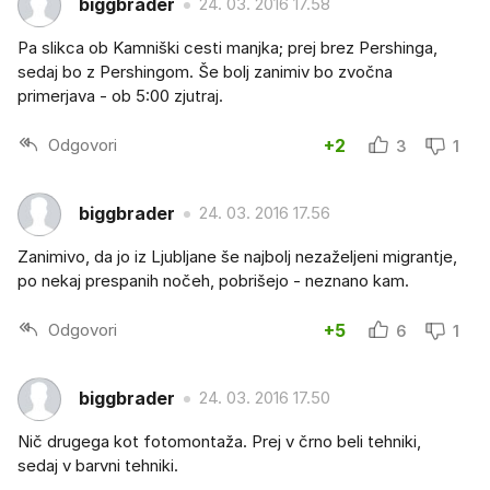
biggbrader
24. 03. 2016 17.58
Pa slikca ob Kamniški cesti manjka; prej brez Pershinga,
sedaj bo z Pershingom. Še bolj zanimiv bo zvočna
primerjava - ob 5:00 zjutraj.
Odgovori
+2
3
1
biggbrader
24. 03. 2016 17.56
Zanimivo, da jo iz Ljubljane še najbolj nezaželjeni migrantje,
po nekaj prespanih nočeh, pobrišejo - neznano kam.
Odgovori
+5
6
1
biggbrader
24. 03. 2016 17.50
Nič drugega kot fotomontaža. Prej v črno beli tehniki,
sedaj v barvni tehniki.