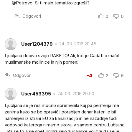
@Petrovc: Si ti malo tematiko zgrešil?
Odgovori
0
0
User1204379
24. 03. 2016 20.45
Ljubljana dobiva svojo RAKETO! Ali, kot je Gadafi označil
muslimanske molilnice in njih pomen!
Odgovori
-4
2
6
User453395
24. 03. 2016 20.00
Ljubljana se je res močno spremenila kaj pa periferija me
zanima kako se bo opravičil porabljen denar kateri je bil
namenjen iz strani EU za kanalizacijo in ne nazadnje tudi
vodovod katerega nimamo skoraj v samem centru Lubljane
. Pa še to a se spet približujejo županske volitve da se je