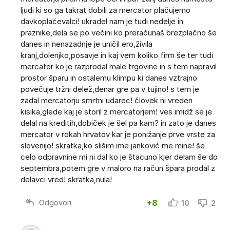
ljudi ki so ga takrat dobili za mercator plačujemo
davkoplačevalci! ukradel nam je tudi nedelje in
praznike,dela se po večini ko preračunaš brezplačno še
danes in nenazadnje je uničil ero,živila
kranj,dolenjko,posavje in kaj vem koliko firm še ter tudi
mercator ko je razprodal male trgovine in s tem napravil
prostor šparu in ostalemu klimpu ki danes vztrajno
povečuje tržni delež,denar gre pa v tujino! s tem je
zadal mercatorju smrtni udarec! človek ni vreden
kisika,glede kaj je storil z mercatorjem! ves imidž se je
delal na kreditih,dobiček je šel pa kam? in zato je danes
mercator v rokah hrvatov kar je ponižanje prve vrste za
slovenijo! skratka,ko slišim ime janković me mine! še
celo odpravnine mi ni dal ko je štacuno kjer delam še do
septembra,potem gre v maloro na račun špara prodal z
delavci vred! skratka,nula!
Odgovori
+8
10
2