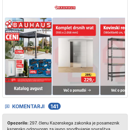
KOMENTARJI
141
Opozorilo:
297. členu Kazenskega zakonika je posameznik
kazensko odgovoren za javno spodbujanje sovraštva,