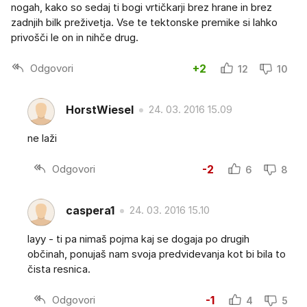
nogah, kako so sedaj ti bogi vrtičkarji brez hrane in brez
zadnjih bilk preživetja. Vse te tektonske premike si lahko
privošči le on in nihče drug.
Odgovori
+2
12
10
HorstWiesel
24. 03. 2016 15.09
ne laži
Odgovori
-2
6
8
caspera1
24. 03. 2016 15.10
layy - ti pa nimaš pojma kaj se dogaja po drugih
občinah, ponujaš nam svoja predvidevanja kot bi bila to
čista resnica.
Odgovori
-1
4
5