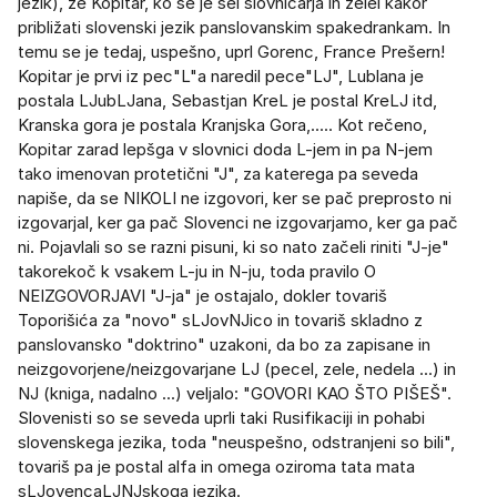
jezik), že Kopitar, ko se je šel slovničarja in želel kakor
približati slovenski jezik panslovanskim spakedrankam. In
temu se je tedaj, uspešno, uprl Gorenc, France Prešern!
Kopitar je prvi iz pec"L"a naredil pece"LJ", Lublana je
postala LJubLJana, Sebastjan KreL je postal KreLJ itd,
Kranska gora je postala Kranjska Gora,..... Kot rečeno,
Kopitar zarad lepšga v slovnici doda L-jem in pa N-jem
tako imenovan protetični "J", za katerega pa seveda
napiše, da se NIKOLI ne izgovori, ker se pač preprosto ni
izgovarjal, ker ga pač Slovenci ne izgovarjamo, ker ga pač
ni. Pojavlali so se razni pisuni, ki so nato začeli riniti "J-je"
takorekoč k vsakem L-ju in N-ju, toda pravilo O
NEIZGOVORJAVI "J-ja" je ostajalo, dokler tovariš
Toporišića za "novo" sLJovNJico in tovariš skladno z
panslovansko "doktrino" uzakoni, da bo za zapisane in
neizgovorjene/neizgovarjane LJ (pecel, zele, nedela ...) in
NJ (kniga, nadalno ...) veljalo: "GOVORI KAO ŠTO PIŠEŠ".
Slovenisti so se seveda uprli taki Rusifikaciji in pohabi
slovenskega jezika, toda "neuspešno, odstranjeni so bili",
tovariš pa je postal alfa in omega oziroma tata mata
sLJovencaLJNJskoga jezika.