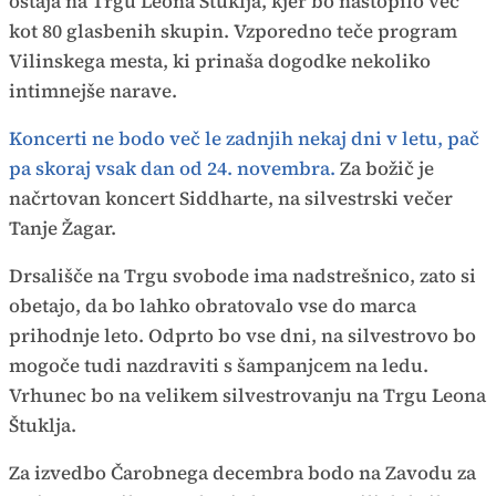
ostaja na Trgu Leona Štuklja, kjer bo nastopilo več
kot 80 glasbenih skupin. Vzporedno teče program
Vilinskega mesta, ki prinaša dogodke nekoliko
intimnejše narave.
Koncerti ne bodo več le zadnjih nekaj dni v letu, pač
pa skoraj vsak dan od 24. novembra.
Za božič je
načrtovan koncert Siddharte, na silvestrski večer
Tanje Žagar.
Drsališče na Trgu svobode ima nadstrešnico, zato si
obetajo, da bo lahko obratovalo vse do marca
prihodnje leto. Odprto bo vse dni, na silvestrovo bo
mogoče tudi nazdraviti s šampanjcem na ledu.
Vrhunec bo na velikem silvestrovanju na Trgu Leona
Štuklja.
Za izvedbo Čarobnega decembra bodo na Zavodu za