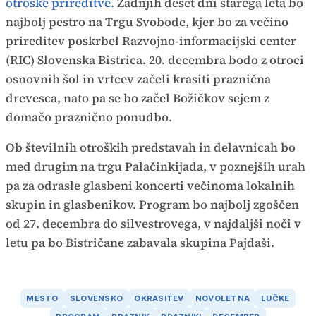
otroške prireditve.
Zadnjih deset dni starega leta bo
najbolj pestro na Trgu Svobode, kjer bo za večino
prireditev poskrbel Razvojno-informacijski center
(RIC) Slovenska Bistrica. 20. decembra bodo z otroci
osnovnih šol in vrtcev začeli krasiti praznična
drevesca, nato pa se bo začel Božičkov sejem z
domačo praznično ponudbo.
Ob številnih otroških predstavah in delavnicah bo
med drugim na trgu Palačinkijada, v poznejših urah
pa za odrasle glasbeni koncerti večinoma lokalnih
skupin in glasbenikov. Program bo najbolj zgoščen
od 27. decembra do silvestrovega, v najdaljši noči v
letu pa bo Bistričane zabavala skupina Pajdaši.
MESTO
SLOVENSKO
OKRASITEV
NOVOLETNA
LUČKE