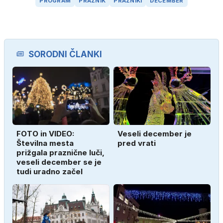
PROGRAM
PRAZNIK
PRAZNIKI
DECEMBER
SORODNI ČLANKI
FOTO in VIDEO:
Veseli december je
Številna mesta
pred vrati
prižgala praznične luči,
veseli december se je
tudi uradno začel