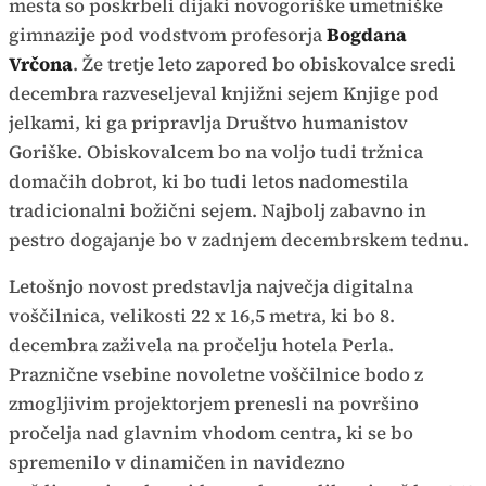
mesta so poskrbeli dijaki novogoriške umetniške
gimnazije pod vodstvom profesorja
Bogdana
Vrčona
. Že tretje leto zapored bo obiskovalce sredi
decembra razveseljeval knjižni sejem Knjige pod
jelkami, ki ga pripravlja Društvo humanistov
Goriške. Obiskovalcem bo na voljo tudi tržnica
domačih dobrot, ki bo tudi letos nadomestila
tradicionalni božični sejem. Najbolj zabavno in
pestro dogajanje bo v zadnjem decembrskem tednu.
Letošnjo novost predstavlja največja digitalna
voščilnica, velikosti 22 x 16,5 metra, ki bo 8.
decembra zaživela na pročelju hotela Perla.
Praznične vsebine novoletne voščilnice bodo z
zmogljivim projektorjem prenesli na površino
pročelja nad glavnim vhodom centra, ki se bo
spremenilo v dinamičen in navidezno