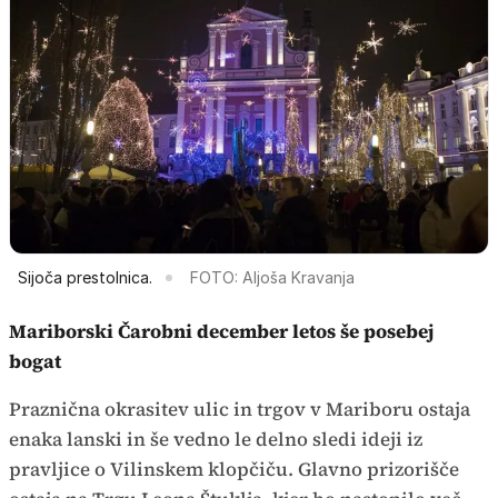
Sijoča prestolnica.
FOTO: Aljoša Kravanja
Mariborski Čarobni december letos še posebej
bogat
Praznična okrasitev ulic in trgov v Mariboru ostaja
enaka lanski in še vedno le delno sledi ideji iz
pravljice o Vilinskem klopčiču. Glavno prizorišče