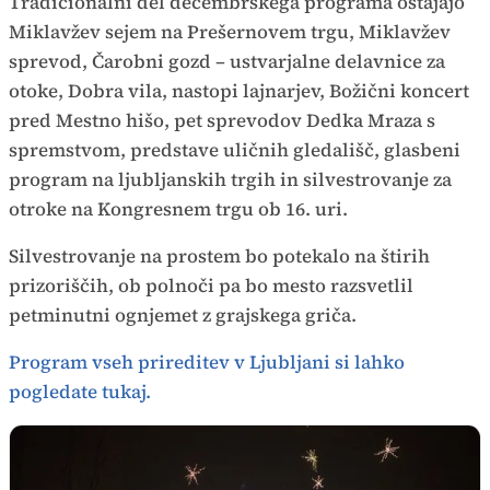
Tradicionalni del decembrskega programa ostajajo
Miklavžev sejem na Prešernovem trgu, Miklavžev
sprevod, Čarobni gozd – ustvarjalne delavnice za
otoke, Dobra vila, nastopi lajnarjev, Božični koncert
pred Mestno hišo, pet sprevodov Dedka Mraza s
spremstvom, predstave uličnih gledališč, glasbeni
program na ljubljanskih trgih in silvestrovanje za
otroke na Kongresnem trgu ob 16. uri.
Silvestrovanje na prostem bo potekalo na štirih
prizoriščih, ob polnoči pa bo mesto razsvetlil
petminutni ognjemet z grajskega griča.
Program vseh prireditev v Ljubljani si lahko
pogledate tukaj.