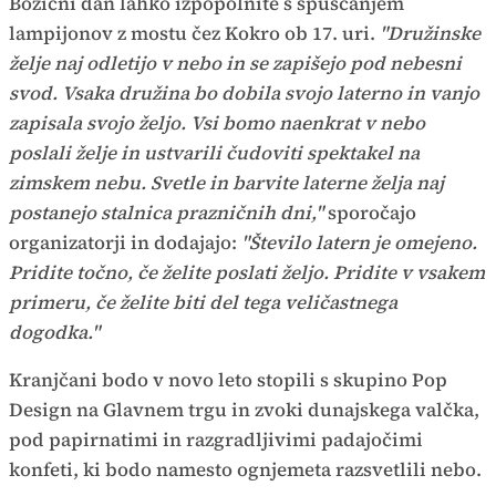
Božični dan lahko izpopolnite s spuščanjem
lampijonov z mostu čez Kokro ob 17. uri.
"Družinske
želje naj odletijo v nebo in se zapišejo pod nebesni
svod. Vsaka družina bo dobila svojo laterno in vanjo
zapisala svojo željo. Vsi bomo naenkrat v nebo
poslali želje in ustvarili čudoviti spektakel na
zimskem nebu. Svetle in barvite laterne želja naj
postanejo stalnica prazničnih dni,"
sporočajo
organizatorji in dodajajo:
"Število latern je omejeno.
Pridite točno, če želite poslati željo. Pridite v vsakem
primeru, če želite biti del tega veličastnega
dogodka."
Kranjčani bodo v novo leto stopili s skupino Pop
Design na Glavnem trgu in zvoki dunajskega valčka,
pod papirnatimi in razgradljivimi padajočimi
konfeti, ki bodo namesto ognjemeta razsvetlili nebo.