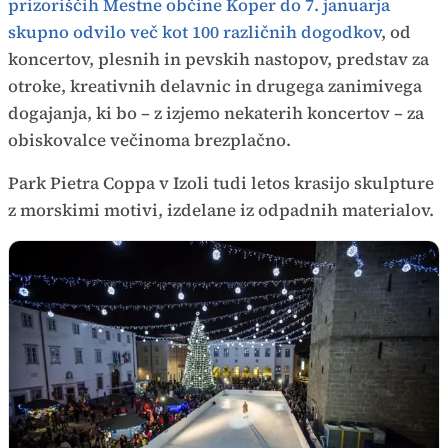
prizoriščih Mestne občine Koper do 7. januarja
skupno odvilo več kot 100 različnih dogodkov
, od
koncertov, plesnih in pevskih nastopov, predstav za
otroke, kreativnih delavnic in drugega zanimivega
dogajanja, ki bo – z izjemo nekaterih koncertov – za
obiskovalce večinoma brezplačno.
Park Pietra Coppa v Izoli tudi letos krasijo skulpture
z morskimi motivi, izdelane iz odpadnih materialov.