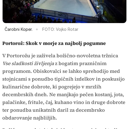
Čarobni Koper.
FOTO: Vojko Rotar
Portorož: Skok v morje za najbolj pogumne
V Portorožu je zaživela božično-novoletna tržnica
Vse sladkosti življenja
z bogatim prazničnim
programom. Obiskovalci se lahko sprehodijo med
stojnicami s ponudbo tipičnih izdelkov in poskusijo
kulinarične dobrote, ki pogrejejo v mrzlih
decembrskih dneh. Ne manjkajo pečen kostanj, jota,
palačinke, fritule, čaj, kuhano vino in druge dobrote
ter ponudba unikatnih daril za decembrsko
obdarovanje najbližjih.