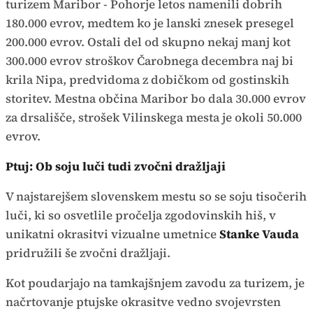
turizem Maribor - Pohorje letos namenili dobrih
180.000 evrov, medtem ko je lanski znesek presegel
200.000 evrov. Ostali del od skupno nekaj manj kot
300.000 evrov stroškov Čarobnega decembra naj bi
krila Nipa, predvidoma z dobičkom od gostinskih
storitev. Mestna občina Maribor bo dala 30.000 evrov
za drsališče, strošek Vilinskega mesta je okoli 50.000
evrov.
Ptuj: Ob soju luči tudi zvočni dražljaji
V najstarejšem slovenskem mestu so se soju tisočerih
luči, ki so osvetlile pročelja zgodovinskih hiš, v
unikatni okrasitvi vizualne umetnice
Stanke Vauda
pridružili še zvočni dražljaji.
Kot poudarjajo na tamkajšnjem zavodu za turizem, je
načrtovanje ptujske okrasitve vedno svojevrsten