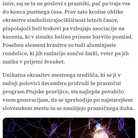
izziv, saj se ta ne poslovi s prazniki, pač pa traja vse
do konca pustnega časa. Prav zato krožne oblike
okrasitve simbolizirajocikličnost letnih časov,
plapolajoči beli trakovi pa vzbujajo asociacije na
kurenta, ki v zimsko belino prinese barvito pomlad.
Poseben element krasitve so tudi aluminjaste
rondelice, ki jih razžarijo sončni žarki, veter pa jih
zaziba v prijetni žvenket.
Unikatna okrasitev mestnega središča, ki se ji v
zadnji polovici decembra pridruži še praznični
program Ptujske pravljice, sta najlepše povabilo
vsem generacijam, da se sprehodijo po najstarejšem
slovenskem mestu in se naužijejo prazničnega duha.