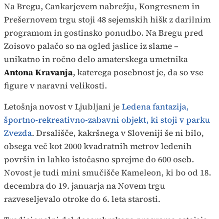
Na Bregu, Cankarjevem nabrežju, Kongresnem in
Prešernovem trgu stoji 48 sejemskih hišk z darilnim
programom in gostinsko ponudbo. Na Bregu pred
Zoisovo palačo so na ogled jaslice iz slame –
unikatno in ročno delo amaterskega umetnika
Antona Kravanja
, katerega posebnost je, da so vse
figure v naravni velikosti.
Letošnja novost v Ljubljani je
Ledena fantazija,
športno-rekreativno-zabavni objekt, ki stoji v parku
Zvezda
. Drsališče, kakršnega v Sloveniji še ni bilo,
obsega več kot 2000 kvadratnih metrov ledenih
površin in lahko istočasno sprejme do 600 oseb.
Novost je tudi mini smučišče Kameleon, ki bo od 18.
decembra do 19. januarja na Novem trgu
razveseljevalo otroke do 6. leta starosti.