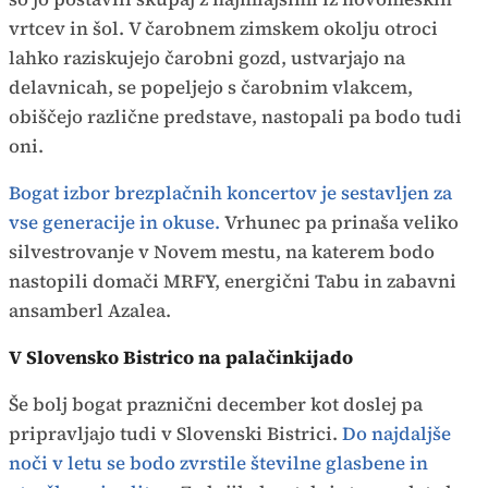
vrtcev in šol. V čarobnem zimskem okolju otroci
lahko raziskujejo čarobni gozd, ustvarjajo na
delavnicah, se popeljejo s čarobnim vlakcem,
obiščejo različne predstave, nastopali pa bodo tudi
oni.
Bogat izbor brezplačnih koncertov je sestavljen za
vse generacije in okuse.
Vrhunec pa prinaša veliko
silvestrovanje v Novem mestu, na katerem bodo
nastopili domači MRFY, energični Tabu in zabavni
ansamberl Azalea.
V Slovensko Bistrico na palačinkijado
Še bolj bogat praznični december kot doslej pa
pripravljajo tudi v Slovenski Bistrici.
Do najdaljše
noči v letu se bodo zvrstile številne glasbene in