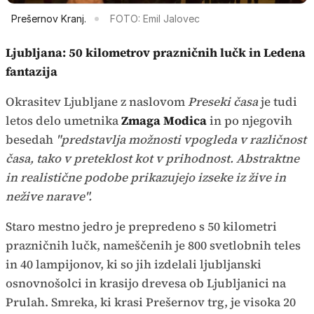
Prešernov Kranj.
FOTO: Emil Jalovec
Ljubljana: 50 kilometrov prazničnih lučk in Ledena
fantazija
Okrasitev Ljubljane z naslovom
Preseki časa
je tudi
letos delo umetnika
Zmaga Modica
in po njegovih
besedah
"predstavlja možnosti vpogleda v različnost
časa, tako v preteklost kot v prihodnost. Abstraktne
in realistične podobe prikazujejo izseke iz žive in
nežive narave".
Staro mestno jedro je prepredeno s 50 kilometri
prazničnih lučk, nameščenih je 800 svetlobnih teles
in 40 lampijonov, ki so jih izdelali ljubljanski
osnovnošolci in krasijo drevesa ob Ljubljanici na
Prulah. Smreka, ki krasi Prešernov trg, je visoka 20