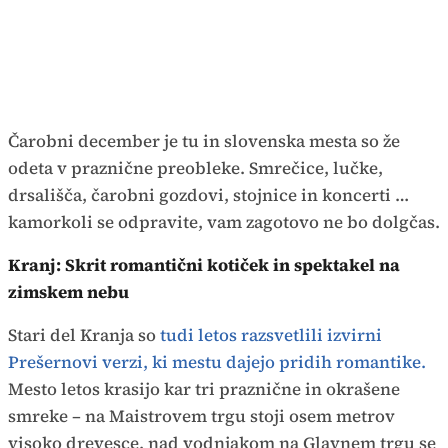
Čarobni december je tu in slovenska mesta so že
odeta v praznične preobleke. Smrečice, lučke,
drsališča, čarobni gozdovi, stojnice in koncerti …
kamorkoli se odpravite, vam zagotovo ne bo dolgčas.
Kranj: Skrit romantični kotiček in spektakel na
zimskem nebu
Stari del Kranja so
tudi letos razsvetlili izvirni
Prešernovi verzi, ki mestu dajejo pridih romantike.
Mesto letos krasijo kar tri praznične in okrašene
smreke – na Maistrovem trgu stoji osem metrov
visoko drevesce, nad vodnjakom na Glavnem trgu se