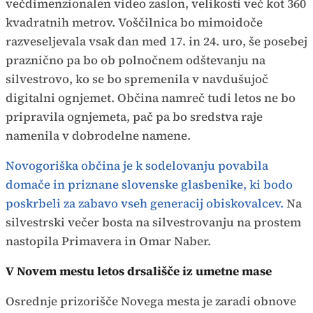
večdimenzionalen video zaslon, velikosti več kot 360
kvadratnih metrov. Voščilnica bo mimoidoče
razveseljevala vsak dan med 17. in 24. uro, še posebej
praznično pa bo ob polnočnem odštevanju na
silvestrovo, ko se bo spremenila v navdušujoč
digitalni ognjemet. Občina namreč tudi letos ne bo
pripravila ognjemeta, pač pa bo sredstva raje
namenila v dobrodelne namene.
Novogoriška občina je k sodelovanju povabila
domače in priznane slovenske glasbenike, ki bodo
poskrbeli za zabavo vseh generacij obiskovalcev.
Na
silvestrski večer bosta na silvestrovanju na prostem
nastopila Primavera in Omar Naber.
V Novem mestu letos drsališče iz umetne mase
Osrednje prizorišče Novega mesta je zaradi obnove