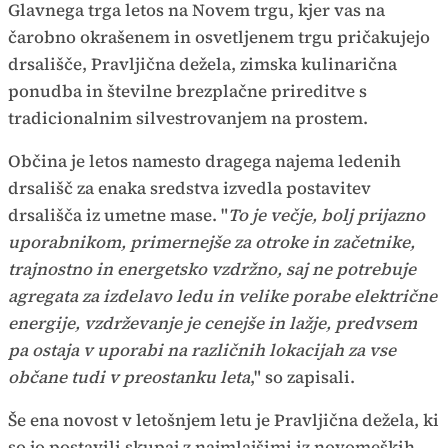
Glavnega trga letos na Novem trgu, kjer vas na
čarobno okrašenem in osvetljenem trgu pričakujejo
drsališče, Pravljična dežela, zimska kulinarična
ponudba in številne brezplačne prireditve s
tradicionalnim silvestrovanjem na prostem.
Občina je letos namesto dragega najema ledenih
drsališč za enaka sredstva izvedla postavitev
drsališča iz umetne mase. "
To je večje, bolj prijazno
uporabnikom, primernejše za otroke in začetnike,
trajnostno in energetsko vzdržno, saj ne potrebuje
agregata za izdelavo ledu in velike porabe električne
energije, vzdrževanje je cenejše in lažje, predvsem
pa ostaja v uporabi na različnih lokacijah za vse
občane tudi v preostanku leta
," so zapisali.
Še ena novost v letošnjem letu je Pravljična dežela, ki
so jo postavili skupaj z najmlajšimi iz novomeških