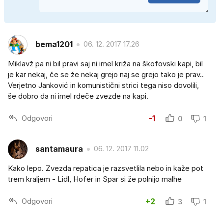
bema1201
06. 12. 2017 17.26
Miklavž pa ni bil pravi saj ni imel križa na škofovski kapi, bil
je kar nekaj, če se že nekaj grejo naj se grejo tako je prav..
Verjetno Janković in komunistični strici tega niso dovolili,
še dobro da ni imel rdeče zvezde na kapi.
Odgovori
-1
0
1
santamaura
06. 12. 2017 11.02
Kako lepo. Zvezda repatica je razsvetlila nebo in kaže pot
trem kraljem - Lidl, Hofer in Spar si že polnijo malhe
Odgovori
+2
3
1