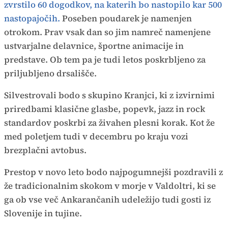
zvrstilo 60 dogodkov, na katerih bo nastopilo kar 500
nastopajočih.
Poseben poudarek je namenjen
otrokom. Prav vsak dan so jim namreč namenjene
ustvarjalne delavnice, športne animacije in
predstave. Ob tem pa je tudi letos poskrbljeno za
priljubljeno drsališče.
Silvestrovali bodo s skupino Kranjci, ki z izvirnimi
priredbami klasične glasbe, popevk, jazz in rock
standardov poskrbi za živahen plesni korak. Kot že
med poletjem tudi v decembru po kraju vozi
brezplačni avtobus.
Prestop v novo leto bodo najpogumnejši pozdravili z
že tradicionalnim skokom v morje v Valdoltri, ki se
ga ob vse več Ankarančanih udeležijo tudi gosti iz
Slovenije in tujine.