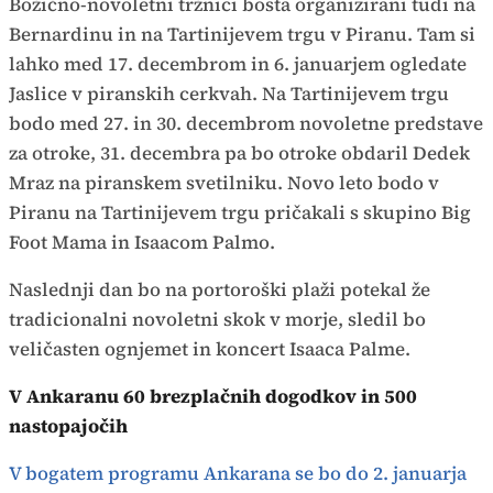
Božično-novoletni tržnici bosta organizirani tudi na
Bernardinu in na Tartinijevem trgu v Piranu. Tam si
lahko med 17. decembrom in 6. januarjem ogledate
Jaslice v piranskih cerkvah. Na Tartinijevem trgu
bodo med 27. in 30. decembrom novoletne predstave
za otroke, 31. decembra pa bo otroke obdaril Dedek
Mraz na piranskem svetilniku. Novo leto bodo v
Piranu na Tartinijevem trgu pričakali s skupino Big
Foot Mama in Isaacom Palmo.
Naslednji dan bo na portoroški plaži potekal že
tradicionalni novoletni skok v morje, sledil bo
veličasten ognjemet in koncert Isaaca Palme.
V Ankaranu 60 brezplačnih dogodkov in 500
nastopajočih
V bogatem programu Ankarana se bo do 2. januarja