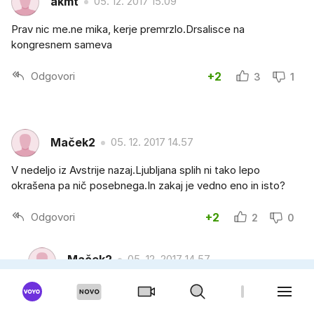
akmt
05. 12. 2017 15.09
Prav nic me.ne mika, kerje premrzlo.Drsalisce na
kongresnem sameva
Odgovori
+2
3
1
Maček2
05. 12. 2017 14.57
V nedeljo iz Avstrije nazaj.Ljubljana splih ni tako lepo
okrašena pa nič posebnega.In zakaj je vedno eno in isto?
Odgovori
+2
2
0
Maček2
05. 12. 2017 14.57
Sploh