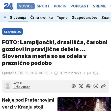
NOVICE
ŠPORT
POP IN
POPKAST
VREME
Slovenija
Črna kronika
Tujina
Gospodarstvo
Znano
SLOVENIJA
FOTO: Lampijončki, drsališča, čarobni
gozdovi in pravljične dežele ...
Slovenska mesta so se odela v
praznično podobo
Ljubljana, 05. 12. 2017 06.30
10 min branja
56
AVTOR:
Urša Zupan
Nekje pod Prešernovimi
verzi v Kranju stoji