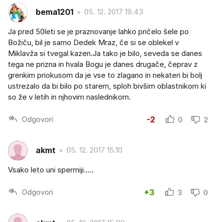
bema1201
05. 12. 2017 19.43
Ja pred 50leti se je praznovanje lahko pričelo šele po
Božiču, bil je samo Dedek Mraz, če si se oblekel v
Miklavža si tvegal kazen.Ja tako je bilo, seveda se danes
tega ne prizna in hvala Bogu je danes drugače, čeprav z
grenkim priokusom da je vse to zlagano in nekateri bi bolj
ustrezalo da bi bilo po starem, sploh bivšim oblastnikom ki
so že v letih in njhovim naslednikom.
Odgovori
-2
0
2
akmt
05. 12. 2017 15.10
Vsako leto uni spermiji.....
Odgovori
+3
3
0