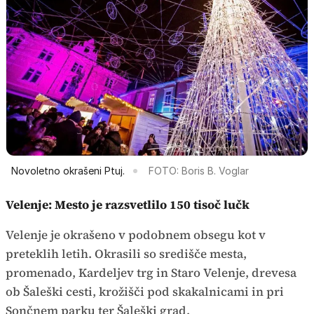
Novoletno okrašeni Ptuj.
FOTO: Boris B. Voglar
Velenje: Mesto je razsvetlilo 150 tisoč lučk
Velenje je okrašeno v podobnem obsegu kot v
preteklih letih. Okrasili so središče mesta,
promenado, Kardeljev trg in Staro Velenje, drevesa
ob Šaleški cesti, krožišči pod skakalnicami in pri
Sončnem parku ter Šaleški grad.