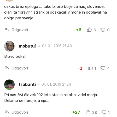
cirkus brez epiloga ... tako bi bilo bolje za nas, slovence:
člani ta "pravih" strank bi poskakali v morje in odplavali na
dolgo potovanje ...
Odgovori
+6
6
0
mobutu1
01. 01. 2016 21.40
Bravo bokal...
Odgovori
-3
1
4
trabanti
01. 01. 2016 21.24
Pri nas živi človek 102 leta star in nikoli ni videl morja.
Delamo se heroje, a nje...
Odgovori
+27
28
1