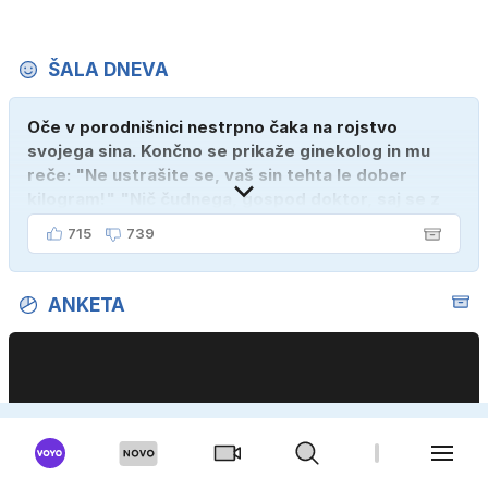
ŠALA DNEVA
Oče v porodnišnici nestrpno čaka na rojstvo
svojega sina. Končno se prikaže ginekolog in mu
reče: "Ne ustrašite se, vaš sin tehta le dober
kilogram!" "Nič čudnega, gospod doktor, saj se z
ženo poznava šele tri mesece."
715
739
ANKETA