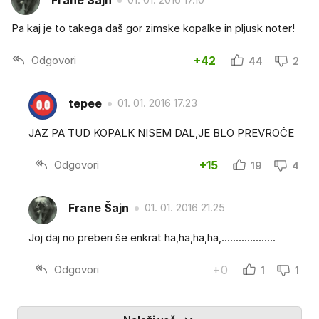
Frane Šajn
Pa kaj je to takega daš gor zimske kopalke in pljusk noter!
Odgovori
+42
44
2
tepee
01. 01. 2016 17.23
JAZ PA TUD KOPALK NISEM DAL,JE BLO PREVROČE
Odgovori
+15
19
4
Frane Šajn
01. 01. 2016 21.25
Joj daj no preberi še enkrat ha,ha,ha,ha,...................
Odgovori
+0
1
1