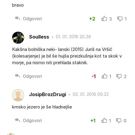
bravo
Odgovori
+2
3
1
Soulless
01. 01. 2016 20.26
Kakšna bolniška neki- lanski (2015) Juriš na Vršič
(kolesarjenje) je bil še hujša preizkušnja kot ta skok v
morje, pa nismo niti prehlada staknili.
Odgovori
-1
1
2
JosipBrozDrugi
02. 01. 2016 09.22
krnsko jezero je še hladnejše
Odgovori
+1
1
0