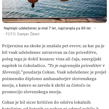
Najmlajši udeleženec je imel 7 let, najstarejša pa 86 let.
FOTO: Damjan Žibert
Prijavnina na skoke je znašala pet evrov, za kar pa je
bil vsak udeleženec zavarovan za čas prireditve,
poleg tega je dobil kozarec vina ali čaja, energijski
napitek in čokoladico.
"To je najcenejša prireditev v
Sloveniji,"
poudarja Cokan. Vsak udeleženec je prejel
poimensko diplomo ambasadorjev slovenskega
morja, s katero se zaveže k skrbi za čistočo in
promocijo slovenskega morja.
Cokan je bil sicer kritičen do odziva lokalnih
hotelirjev, od katerih se noben ni odzval vabilu k