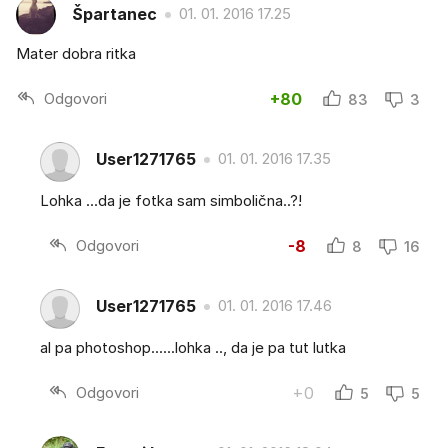
Špartanec
01. 01. 2016 17.25
Mater dobra ritka
Odgovori
+80
83
3
User1271765
01. 01. 2016 17.35
Lohka ...da je fotka sam simbolična..?!
Odgovori
-8
8
16
User1271765
01. 01. 2016 17.46
al pa photoshop......lohka .., da je pa tut lutka
Odgovori
+0
5
5