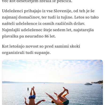
več kot desetletjem zbrala le peščica.
Udeleženci prihajajo iz vse Slovenije, od teh je še
najmanj domačinov, ter tudi iz tujine. Letos so tako
našteli udeležence iz osmih različnih držav.
Najmlajši udeleženec šteje sedem let, najstarejša
plavalka pa neuradno 86 let.
Kot letošnjo novost so pred samimi skoki
organizirali tudi supanje.