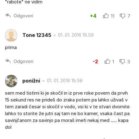
"rabote" ne vidim
Odgovori
+4
11
7
Tone 12345
01. 01. 2016 19.59
prima
Odgovori
-2
1
3
ponižni
01. 01. 2016 19.58
sem med tistimi ki je skočil in iz prve roke povem da prvih
15 sekund res ne prideš do zraka potem pa lahko uživaš v
tem zaradi česar si skočil v vodo, vsi ki v te stvari dvomite
lahko to storite že jutri saj tam ne bo kamer, vsaka čast pa
savinjčanom za savinjo pa moraš imeti nekaj med ..... kapa
dol