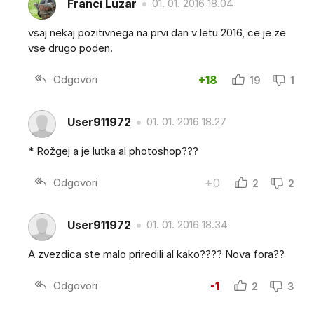
Franci Luzar
01. 01. 2016 18.04
vsaj nekaj pozitivnega na prvi dan v letu 2016, ce je ze
vse drugo poden.
Odgovori
+18
19
1
User911972
01. 01. 2016 18.27
* Rožgej a je lutka al photoshop???
Odgovori
+0
2
2
User911972
01. 01. 2016 18.34
A zvezdica ste malo priredili al kako???? Nova fora??
Odgovori
-1
2
3