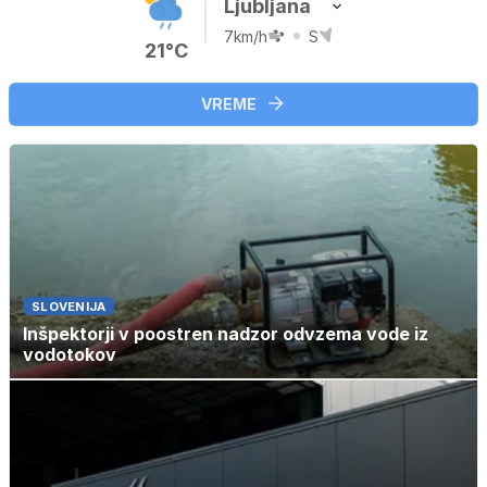
Ljubljana
7km/h
S
21°C
VREME
SLOVENIJA
Inšpektorji v poostren nadzor odvzema vode iz
vodotokov