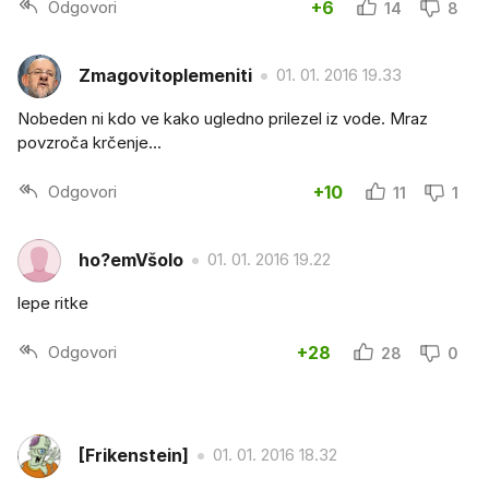
Odgovori
+6
14
8
Zmagovitoplemeniti
01. 01. 2016 19.33
Nobeden ni kdo ve kako ugledno prilezel iz vode. Mraz
povzroča krčenje...
Odgovori
+10
11
1
ho?emVšolo
01. 01. 2016 19.22
lepe ritke
Odgovori
+28
28
0
[Frikenstein]
01. 01. 2016 18.32