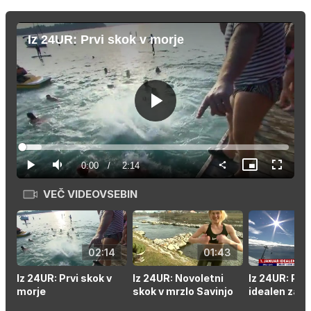
Iz 24UR: Prvi skok v morje
Predvajaj
Loaded
:
7.38%
Current
0:00
/
Duration
2:14
Predvajaj
Tiho
Slika
Celozas
v
način
sliki
VEČ VIDEOVSEBIN
Time
02:14
01:43
Iz 24UR: Prvi skok v
Iz 24UR: Novoletni
Iz 24UR: Prvi
morje
skok v mrzlo Savinjo
idealen za 