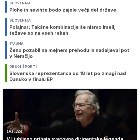
SLOVENIJA
Plohe in nevihte bodo zajele večji del države
SLOVENIJA
Polajnar: Takšne kombinacije še nismo imeli,
težave so na vseh rekah
TUJINA
Ženo pozabil na mejnem prehodu in nadaljeval pot
v Nemčijo
DRUGI ŠPORTI
Slovenska reprezentanca do 18 let po zmagi nad
Dansko v finalu EP
OGLAS
V Ljubljano prihaja svetovna dirigentska legenda