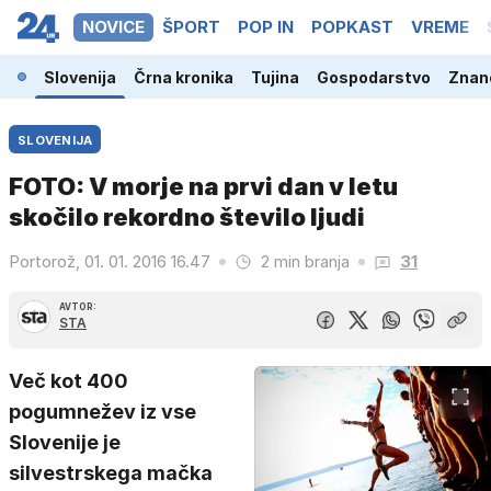
NOVICE
ŠPORT
POP IN
POPKAST
VREME
Slovenija
Črna kronika
Tujina
Gospodarstvo
Znano
SLOVENIJA
FOTO: V morje na prvi dan v letu
skočilo rekordno število ljudi
Portorož, 01. 01. 2016 16.47
2 min branja
31
AVTOR:
STA
Več kot 400
pogumnežev iz vse
Slovenije je
silvestrskega mačka