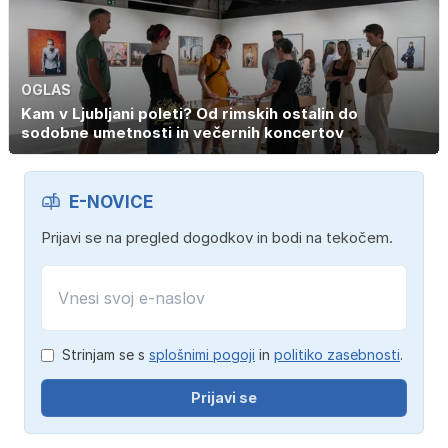
OGLAS
Kam v Ljubljani poleti? Od rimskih ostalin do
sodobne umetnosti in večernih koncertov
E-NOVICE
Prijavi se na pregled dogodkov in bodi na tekočem.
Strinjam se s
splošnimi pogoji
in
politiko zasebnosti
.
Prijavi se