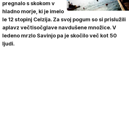
pregnalo s skokom v
hladno morje, ki je imelo
le 12 stopinj Celzija. Za svoj pogum so si prislužili
aplavz večtisočglave navdušene množice. V
ledeno mrzlo Savinjo pa je skočilo več kot 50
ljudi.