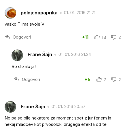
polnjenapaprika
01. 01. 2016 21.21
vasko T ima svoje V
Odgovori
+11
13
2
Frane Šajn
01. 01. 2016 21.24
Bo držalo ja!
Odgovori
+5
7
2
Frane Šajn
01. 01. 2016 20.57
No pa so bile nekatere za moment spet z junferjem in
nekaj mladcev kot prvošolčki drugega efekta od te