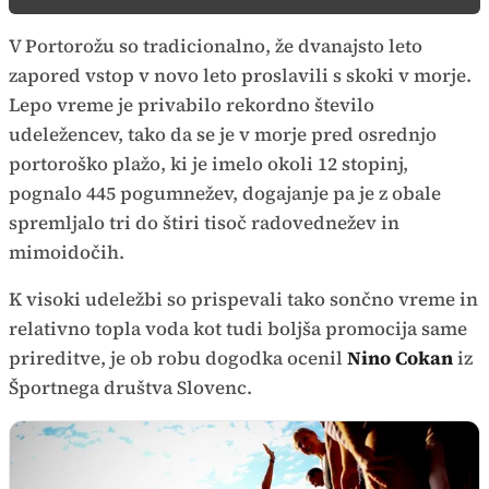
V Portorožu so tradicionalno, že dvanajsto leto
zapored vstop v novo leto proslavili s skoki v morje.
Lepo vreme je privabilo rekordno število
udeležencev, tako da se je v morje pred osrednjo
portoroško plažo, ki je imelo okoli 12 stopinj,
pognalo 445 pogumnežev, dogajanje pa je z obale
spremljalo tri do štiri tisoč radovednežev in
mimoidočih.
K visoki udeležbi so prispevali tako sončno vreme in
relativno topla voda kot tudi boljša promocija same
prireditve, je ob robu dogodka ocenil
Nino Cokan
iz
Športnega društva Slovenc.