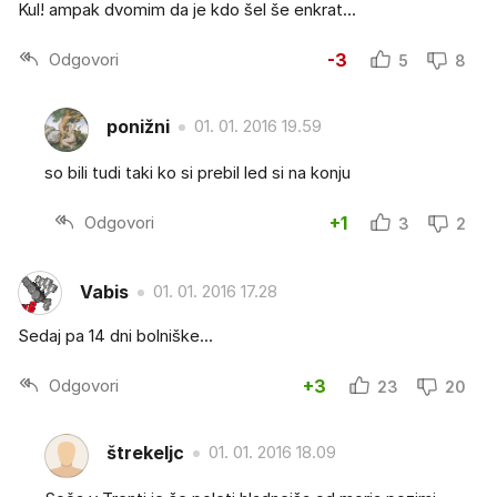
Kul! ampak dvomim da je kdo šel še enkrat...
Odgovori
-3
5
8
ponižni
01. 01. 2016 19.59
so bili tudi taki ko si prebil led si na konju
Odgovori
+1
3
2
Vabis
01. 01. 2016 17.28
Sedaj pa 14 dni bolniške...
Odgovori
+3
23
20
štrekeljc
01. 01. 2016 18.09