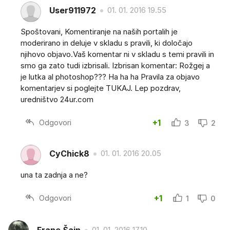
User911972
01. 01. 2016 19.55
Spoštovani, Komentiranje na naših portalih je
moderirano in deluje v skladu s pravili, ki določajo
njihovo objavo.Vaš komentar ni v skladu s temi pravili in
smo ga zato tudi izbrisali. Izbrisan komentar: Rožgej a
je lutka al photoshop??? Ha ha ha Pravila za objavo
komentarjev si poglejte TUKAJ. Lep pozdrav,
uredništvo 24ur.com
Odgovori
+1
3
2
CyChick8
01. 01. 2016 20.05
una ta zadnja a ne?
Odgovori
+1
1
0
01. 01. 2016 17.10