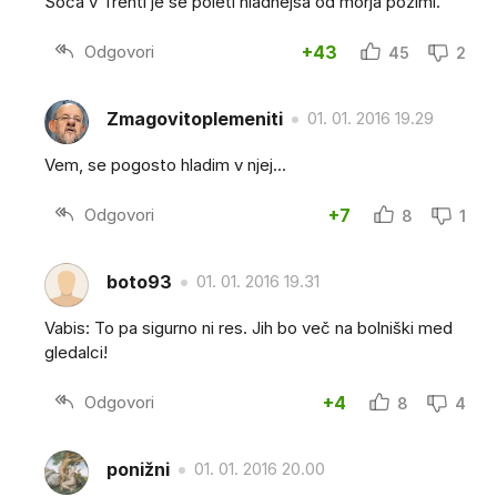
Soča v Trenti je še poleti hladnejša od morja pozimi.
Odgovori
+43
45
2
Zmagovitoplemeniti
01. 01. 2016 19.29
Vem, se pogosto hladim v njej...
Odgovori
+7
8
1
boto93
01. 01. 2016 19.31
Vabis: To pa sigurno ni res. Jih bo več na bolniški med
gledalci!
Odgovori
+4
8
4
ponižni
01. 01. 2016 20.00