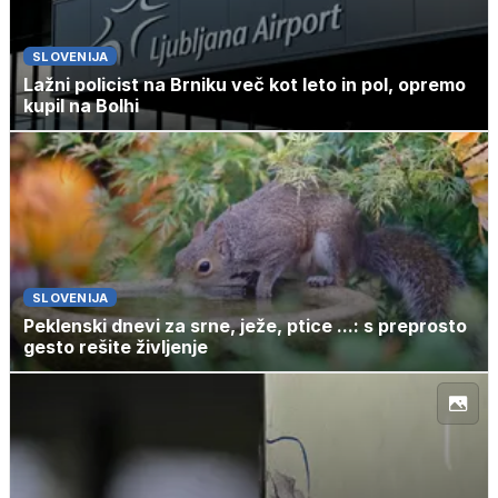
SLOVENIJA
Lažni policist na Brniku več kot leto in pol, opremo
kupil na Bolhi
SLOVENIJA
Peklenski dnevi za srne, ježe, ptice ...: s preprosto
gesto rešite življenje