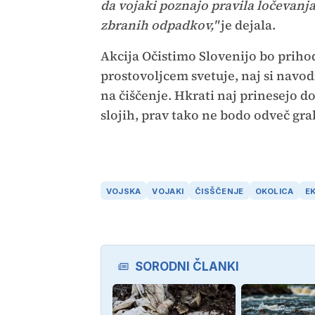
da vojaki poznajo pravila ločevanj
zbranih odpadkov,"
je dejala.
Akcija Očistimo Slovenijo bo priho
prostovoljcem svetuje, naj si navodi
na čiščenje. Hkrati naj prinesejo d
slojih, prav tako ne bodo odveč grab
VOJSKA
VOJAKI
ČISŠČENJE
OKOLICA
E
SORODNI ČLANKI