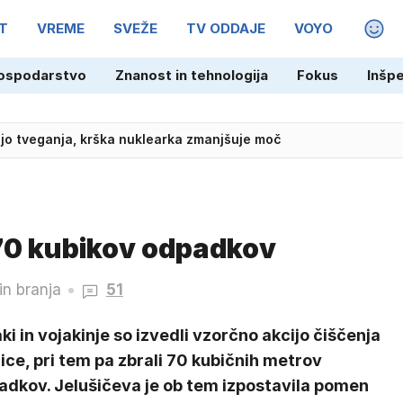
T
VREME
SVEŽE
TV ODDAJE
VOYO
MAGA
ospodarstvo
Znanost in tehnologija
Fokus
Inšp
pnjo tveganja, krška nuklearka zmanjšuje moč
 70 kubikov odpadkov
in branja
51
ki in vojakinje so izvedli vzorčno akcijo čiščenja
ice, pri tem pa zbrali 70 kubičnih metrov
adkov. Jelušičeva je ob tem izpostavila pomen