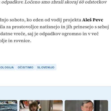
a odpadkov. Ločeno smo zbrali skoraj 60 odstotkov
dnjo soboto, ko eden od vodij projekta
Aleš Pevc
la za prostovoljce natisnejo in jih prinesejo s seboj
odatne vreče, saj je odpadkov ogromno in v več
lje in rovnice.
KOLOGIJA
OČISTIMO
SLOVENIJO