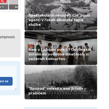
Spektakularni neuspeh Cie: pijani
agenti v rokah albanske tajne
službe
strpnosti.
OGLAS
Kam v Ljubljani poleti? Od rimskih
ostalin do sodobne umetnosti in
večernih koncertov
avi se
'Spopad' velesil z eno žrtvijo –
prašičem