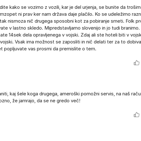
dite kako se vozimo z vozili, kar je del urjenja, se bunite da troši
mzopet ni prav ker nam država daje plačilo. Ko se udeležimo razni
tak nismoza nič drugega sposobni kot za pobiranje smeti. Folk p
ate v lastno skledo. Mipredstavljamo slovenijo in jo tudi branimo.
e 14sek dela opravljenega v vojski. Zdaj ali ste hoteli biti v vojs
vojski. Vsak ima možnost se zaposliti in nič delati ter za to dobiv
et popljuvate vas prosmi da premislite o tem.
iti, kaj šele koga drugega, ameroški pomožni servis, na naš račun
pozno, že jamrajo, da se ne gredo več!