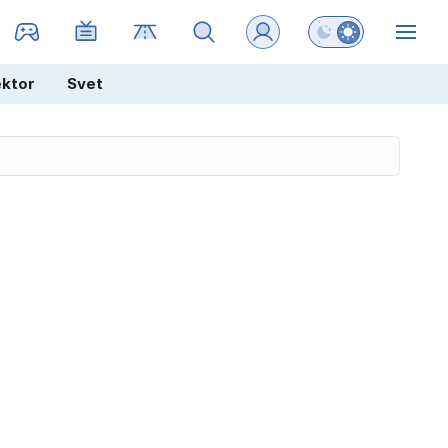
Preklopi barvni na
ZIN
ektor
Svet