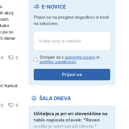
mo
E-NOVICE
h akcij
Prijavi se na pregled dogodkov in bodi
rosim
na tekočem.
 kako
ki pa so
ati denar
Strinjam se s
splošnimi pogoji
in
0
0
politiko zasebnosti
.
Prijavi se
! Karkoli
ŠALA DNEVA
0
0
Učiteljica je pri uri slovenščine na
tablo napisala stavek: "Reven
moški je umrl zaradi lakote."