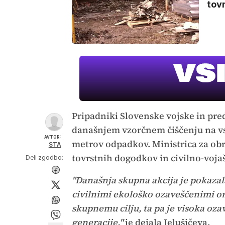
tovr
Pripadniki Slovenske vojske in pred
današnjem vzorčnem čiščenju na vse
AVTOR:
metrov odpadkov. Ministrica za o
STA
tovrstnih dogodkov in civilno-voja
Deli zgodbo:
"Današnja skupna akcija je pokazal
civilnimi ekološko ozaveščenimi o
skupnemu cilju, ta pa je visoka oza
generacije,"
je dejala Jelušičeva.