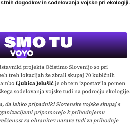
stnih dogodkov in sodelovanja vojske pri ekologiji.
stavniki projekta Očistimo Slovenijo so pri
h treh lokacijah že zbrali skupaj 70 kubičnih
brambo
Ljubica Jelušič
je ob tem izpostavila pomen
škega sodelovanja vojske tudi na področju ekologije
a, da lahko pripadniki Slovenske vojske skupaj s
rganizacijami pripomorejo k prihodnjemu
veščenost za ohranitev narave tudi za prihodnje