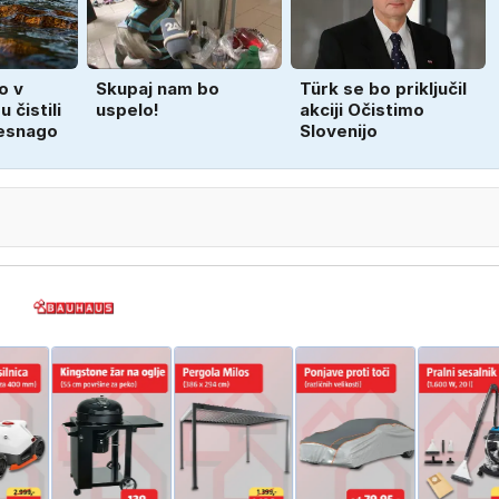
o v
Skupaj nam bo
Türk se bo priključil
 čistili
uspelo!
akciji Očistimo
esnago
Slovenijo