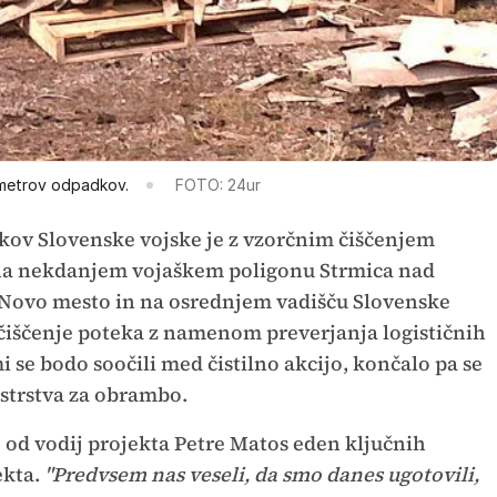
h metrov odpadkov.
FOTO: 24ur
ikov Slovenske vojske je z vzorčnim čiščenjem
r na nekdanjem vojaškem poligonu Strmica nad
i Novo mesto in na osrednjem vadišču Slovenske
 čiščenje poteka z namenom preverjanja logističnih
mi se bodo soočili med čistilno akcijo, končalo pa se
istrstva za obrambo.
 od vodij projekta Petre Matos eden ključnih
ekta.
"Predvsem nas veseli, da smo danes ugotovili,