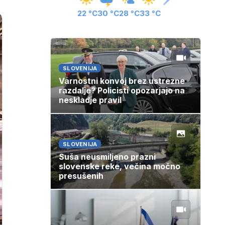
22 °C
30 °C
28 °C
33 °C
SLOVENIJA
Varnostni konvoj brez ustrezne
razdalje? Policisti opozarjajo na
neskladje pravil
SLOVENIJA
Suša neusmiljeno prazni
slovenske reke, večina močno
presušenih