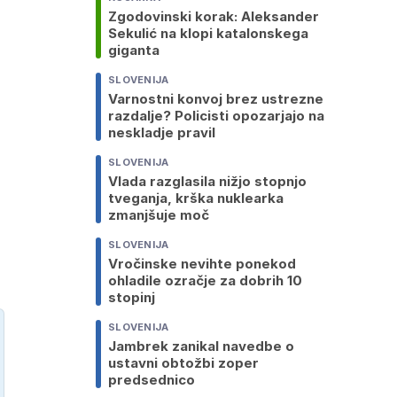
Zgodovinski korak: Aleksander
Sekulić na klopi katalonskega
giganta
SLOVENIJA
Varnostni konvoj brez ustrezne
razdalje? Policisti opozarjajo na
neskladje pravil
SLOVENIJA
Vlada razglasila nižjo stopnjo
tveganja, krška nuklearka
zmanjšuje moč
SLOVENIJA
Vročinske nevihte ponekod
ohladile ozračje za dobrih 10
stopinj
SLOVENIJA
Jambrek zanikal navedbe o
ustavni obtožbi zoper
predsednico