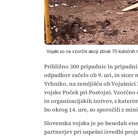
Vojaki so na vzorčni akciji zbrali 70 kubični
Približno 300 pripadnic in pripadn
odpadkov začelo ob 9. uri, in sice
Vrhniko, na zemljišču ob Vojašnic
vojske Poček pri Postojni. Vzorčno
in organizacijskih izzivov, s kateri
bo okrog 14. ure, so sporočili z min
Slovenska vojska je po besedah ene
partnerjev pri uspešni izvedbi proj