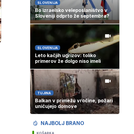
SLOVENIJA
Bo izraelsko veleposlaništvo v
Sloveniji odprto že septembra?
SLOVENIJA
Leto kačjih ugrizov: toliko
primerov že dolgo niso imeli
TUJINA
Balkan v primežu vročine, požari
uničujejo domove
NAJBOLJ BRANO
KOŠARKA