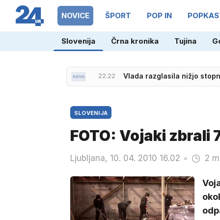
NOVICE
ŠPORT
POP IN
POPKAS
Slovenija
Črna kronika
Tujina
G
22.22
Vlada razglasila nižjo sto
SLOVENIJA
FOTO: Vojaki zbrali
Ljubljana, 10. 04. 2010 16.02
2 m
Voja
okol
odp