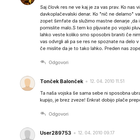
Saj človk res ne ve kaj je za vas prav. Ko nas vi
davkoplačevalski denar. Ko "nič ne delamo" va
zopet šimfate da služimo mastne denarje ,da i
pomislite malo.S tem ko pljuvate po vojski pluv
lahko veste koliko smo sposobni braniti če nimat
vas odvrgli ali pa se res ne spoznate na delo v 
če mislite da je to tako lahko. Preden nas zop
Odgovori
Tonček Balonček
12. 04. 2010 11.51
Ta naša vojska še sama sebe ni sposobna ubran
kupijo, je brez zveze! Enkrat dobijo plače pre
Odgovori
User289753
12. 04. 2010 09.17