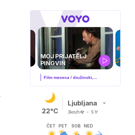
IQ 160
Nova hrvaška serija
.
Ljubljana
22°C
3km/h
S
ČET
PET
SOB
NED