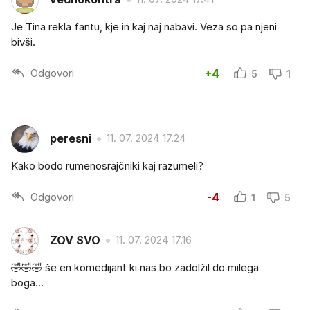
Je Tina rekla fantu, kje in kaj naj nabavi. Veza so pa njeni
bivši.
Odgovori
+4
5
1
peresni
11. 07. 2024 17.24
Kako bodo rumenosrajčniki kaj razumeli?
Odgovori
-4
1
5
ZOV SVO
11. 07. 2024 17.16
🤣🤣🤣 še en komedijant ki nas bo zadolžil do milega
boga...