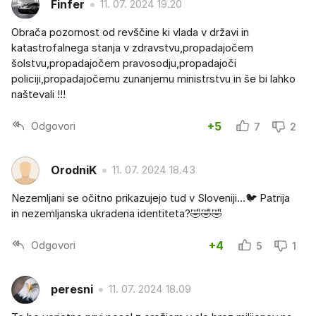
Finfer
11. 07. 2024 19.20
Obrača pozornost od revščine ki vlada v državi in
katastrofalnega stanja v zdravstvu,propadajočem
šolstvu,propadajočem pravosodju,propadajoči
policiji,propadajočemu zunanjemu ministrstvu in še bi lahko
naštevali !!!
Odgovori
+5
7
2
OrodniK
11. 07. 2024 18.43
Nezemljani se očitno prikazujejo tud v Sloveniji...🐦 Patrija
in nezemljanska ukradena identiteta?🤣🤣🤣
Odgovori
+4
5
1
peresni
11. 07. 2024 18.09