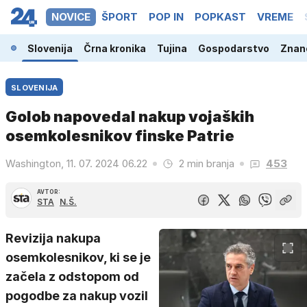
NOVICE
ŠPORT
POP IN
POPKAST
VREME
Slovenija
Črna kronika
Tujina
Gospodarstvo
Znano
SLOVENIJA
Golob napovedal nakup vojaških
osemkolesnikov finske Patrie
Washington, 11. 07. 2024 06.22
2 min branja
453
AVTOR:
STA
N.Š.
Revizija nakupa
osemkolesnikov, ki se je
začela z odstopom od
pogodbe za nakup vozil