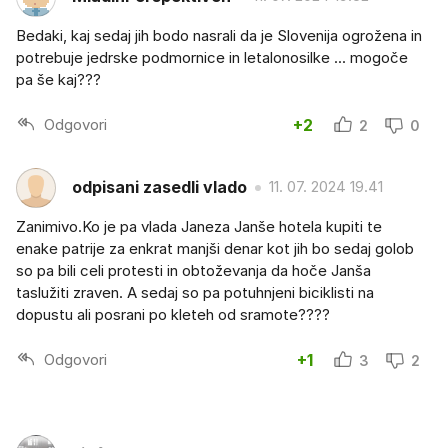
Bedaki, kaj sedaj jih bodo nasrali da je Slovenija ogrožena in
potrebuje jedrske podmornice in letalonosilke ... mogoče
pa še kaj???
Odgovori
+2
2
0
odpisani zasedli vlado
11. 07. 2024 19.41
Zanimivo.Ko je pa vlada Janeza Janše hotela kupiti te
enake patrije za enkrat manjši denar kot jih bo sedaj golob
so pa bili celi protesti in obtoževanja da hoče Janša
taslužiti zraven. A sedaj so pa potuhnjeni biciklisti na
dopustu ali posrani po kleteh od sramote????
Odgovori
+1
3
2