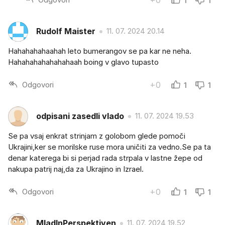
+0
1
1
Rudolf Maister
11. 07. 2024 20.14
Hahahahahaahah leto bumerangov se pa kar ne neha.
Hahahahahahahahaah boing v glavo tupasto
Odgovori
+0
1
1
odpisani zasedli vlado
11. 07. 2024 19.53
Se pa vsaj enkrat strinjam z golobom glede pomoči
Ukrajini,ker se morilske ruse mora uničiti za vedno.Se pa ta
denar katerega bi si perjad rada strpala v lastne žepe od
nakupa patrij naj,da za Ukrajino in Izrael.
Odgovori
+0
1
1
MladInPerspektiven
11. 07. 2024 19.52