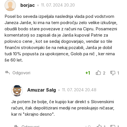
borjac
11. 07. 2024 20.20
Posel bo seveda izpeljala naslednja vlada pod vodstvom
Janeza Janše, ki ima na tem področju zelo velike izkušnje,
obudili bodo stare povezave z računi na Cipru. Posamezni
komentatorji so zapisali da je Janša kupoval Patrie za
polovico cene , kot se sedaj dogovarjajo, vendar so tile
finančni strokovnjaki še na nekaj pozabili, Janša je dobil
tudi 10% popusta za upokojence, Golob pa nič , ker nima
še 60 let.
Odgovori
+1
2
1
Amuzar Salg
11. 07. 2024 20.48
Je potem že bolje, če kupijo kar direkt s Slovenskimi
računi, itak depolitizirani mediji ne preiskujejo ničasar,
kar ni "skrajno desno".
Odgovori