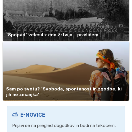
'Spopad' velesil z eno žrtvijo – prašičem
Sam po svetu? 'Svoboda, spontanost in zgodbe, ki
jih ne zmanjka'
E-NOVICE
Prijavi se na pregled dogodkov in bodi na tekočem.