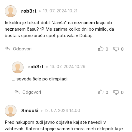
rob3rt
13. 07. 2024 10.21
In koliko je tokrat dobil "Janša" na neznanem kraju ob
neznanem času? :P Me zanima koliko dni bo minilo, da
bosta s sponzorušo spet potovala v Dubaj.
Odgovori
0
0
rob3rt
13. 07. 2024 10.29
... seveda šele po olimpijadi
Odgovori
0
0
Smuuki
12. 07. 2024 14.00
Pred nakupom tudi javno objavite kaj ste navedli v
zahtevah. Katera stopnje varnosti mora imeti oklepnik ki je