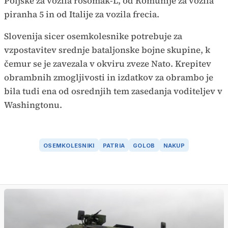
Poljske za vozila rosomak-L, od Romunije za vozila
piranha 5 in od Italije za vozila frecia.
Slovenija sicer osemkolesnike potrebuje za
vzpostavitev srednje bataljonske bojne skupine, k
čemur se je zavezala v okviru zveze Nato. Krepitev
obrambnih zmogljivosti in izdatkov za obrambo je
bila tudi ena od osrednjih tem zasedanja voditeljev v
Washingtonu.
OSEMKOLESNIKI
PATRIA
GOLOB
NAKUP