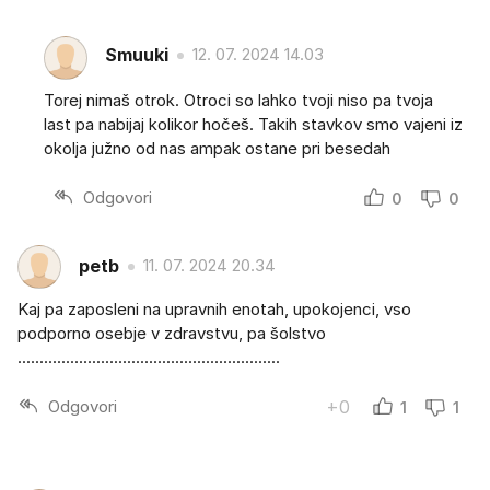
Smuuki
12. 07. 2024 14.03
Torej nimaš otrok. Otroci so lahko tvoji niso pa tvoja
last pa nabijaj kolikor hočeš. Takih stavkov smo vajeni iz
okolja južno od nas ampak ostane pri besedah
Odgovori
0
0
petb
11. 07. 2024 20.34
Kaj pa zaposleni na upravnih enotah, upokojenci, vso
podporno osebje v zdravstvu, pa šolstvo
............................................................
Odgovori
+0
1
1