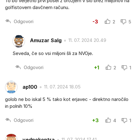
To bo verjetno prvi posel z orožjem v slo brez milijonov na
golfistovem davčnem računu.
Odgovori
-3
2
5
Amuzar Salg
11. 07. 2024 20.49
Seveda, če so vsi miljoni šli za NVOje.
Odgovori
+1
2
1
ap100
11. 07. 2024 18.05
golob ne bo iskal 5 % tako kot erjavec - direktno naročilo
in polnih 10%
Odgovori
+3
4
1
vednokontra
11. 07. 2024 17.41