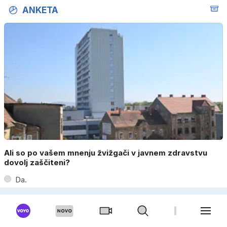
ANKETA
Ali so po vašem mnenju žvižgači v javnem zdravstvu
dovolj zaščiteni?
Da.
Ne.
Le v posameznih primerih.
Ne vem.