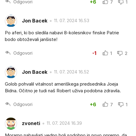
Odgovori
+6
7
1
Jon Bacek
11. 07. 2024 16.53
Po aferi, ki bo sledila nabavi 8-kolesnikov finske Patrie
bodo obtoževali janšiste!
Odgovori
-1
1
2
Jon Bacek
11. 07. 2024 16.52
Golob pohvalil vitalnost ameriškega predsednika Joeja
Bidna. Očitno je tudi naš Robert uživa podobna zdravila.
Odgovori
+6
7
1
zvoneti
11. 07. 2024 16.39
Moramo nabavljati vedno bolj sodobno in novo opremo, da