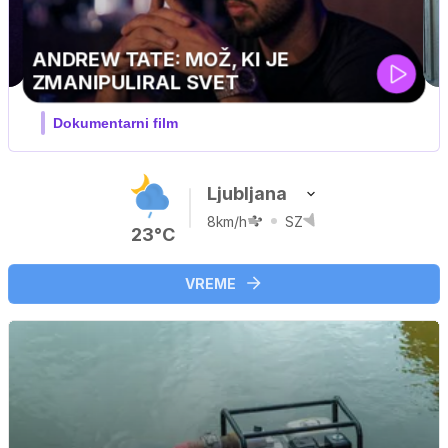
MOJ PRIJATELJ PINGVIN
Film meseca / družinski, pustolovski
Ljubljana
8km/h
SZ
23°C
VREME