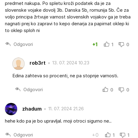
predmet nakupa. Po spletu kroži podatek da je za
slovenske vojake dovolj 3b. Danska 5b, romunija 5b. Če za
voljo principa žrtvuje varnost slovenskih vojakov ga je treba
nagnati prej ko zapravi to kepo denarja za papirnat oklep ki
to oklep sploh ni
Odgovori
+1
1
0
rob3rt
13. 07. 2024 10.23
Edina zahteva so procenti, ne pa stopnje varnosti.
Odgovori
0
0
zhadum
11. 07. 2024 21.26
hehe kdo pa je bo upravljal. moji otroci sigurno ne..
Odgovori
+0
1
1