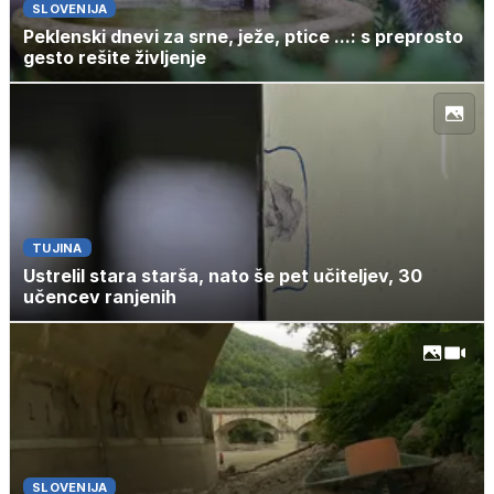
SLOVENIJA
Peklenski dnevi za srne, ježe, ptice ...: s preprosto
gesto rešite življenje
TUJINA
Ustrelil stara starša, nato še pet učiteljev, 30
učencev ranjenih
SLOVENIJA