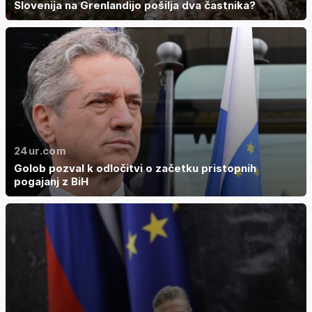
Slovenija na Grenlandijo pošilja dva častnika?
24ur.com
Golob pozval k odločitvi o začetku pristopnih
pogajanj z BiH