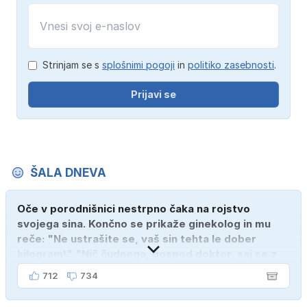
Strinjam se s
splošnimi pogoji
in
politiko zasebnosti
.
Prijavi se
ŠALA DNEVA
Oče v porodnišnici nestrpno čaka na rojstvo
svojega sina. Končno se prikaže ginekolog in mu
reče: "Ne ustrašite se, vaš sin tehta le dober
kilogram!" "Nič čudnega, gospod doktor, saj se z
ženo poznava šele tri mesece."
712
734