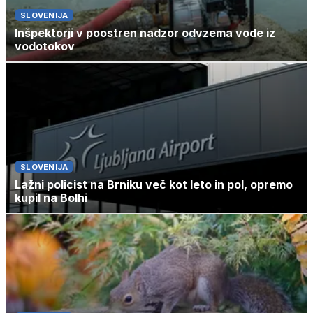
SLOVENIJA
Inšpektorji v poostren nadzor odvzema vode iz
vodotokov
SLOVENIJA
Lažni policist na Brniku več kot leto in pol, opremo
kupil na Bolhi