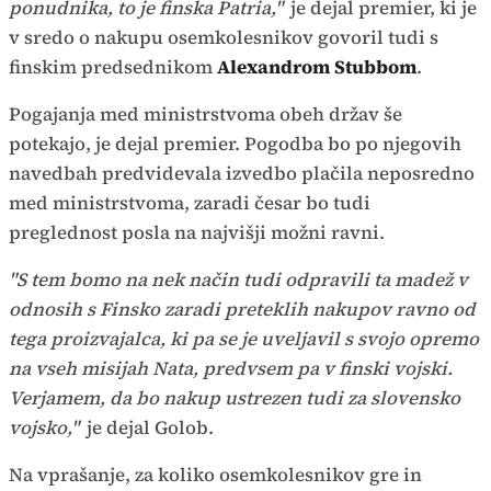
ponudnika, to je finska Patria,"
je dejal premier, ki je
v sredo o nakupu osemkolesnikov govoril tudi s
finskim predsednikom
Alexandrom Stubbom
.
Pogajanja med ministrstvoma obeh držav še
potekajo, je dejal premier. Pogodba bo po njegovih
navedbah predvidevala izvedbo plačila neposredno
med ministrstvoma, zaradi česar bo tudi
preglednost posla na najvišji možni ravni.
"S tem bomo na nek način tudi odpravili ta madež v
odnosih s Finsko zaradi preteklih nakupov ravno od
tega proizvajalca, ki pa se je uveljavil s svojo opremo
na vseh misijah Nata, predvsem pa v finski vojski.
Verjamem, da bo nakup ustrezen tudi za slovensko
vojsko,"
je dejal Golob.
Na vprašanje, za koliko osemkolesnikov gre in