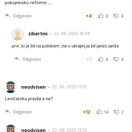
pokojninsko reformo …
Odgovori
+4
8
4
zibertmi
22. 06. 2025 18.08
prvi ,ki je bil na polskem ,ne v ukrajini,je bil janez janša
Odgovori
+0
4
4
neodvisen
22. 06. 2025 13.15
Levičarska pravila a ne?
Odgovori
+12
14
2
neodvisen
22. 06. 2025 13.13