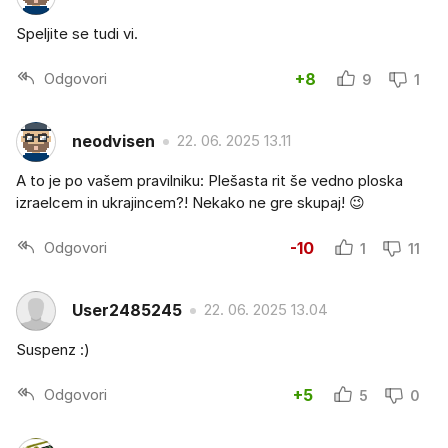
Speljite se tudi vi.
Odgovori
+8
9
1
neodvisen
22. 06. 2025 13.11
A to je po vašem pravilniku: Plešasta rit še vedno ploska
izraelcem in ukrajincem?! Nekako ne gre skupaj! 😉
Odgovori
-10
1
11
User2485245
22. 06. 2025 13.04
Suspenz :)
Odgovori
+5
5
0