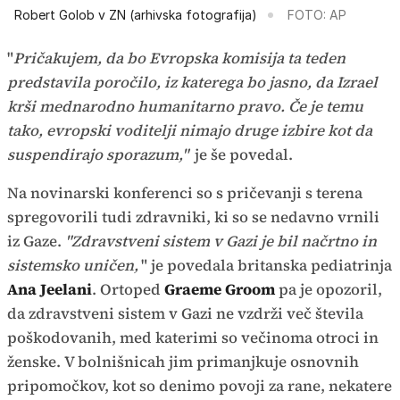
Robert Golob v ZN (arhivska fotografija)
FOTO: AP
"
Pričakujem, da bo Evropska komisija ta teden
predstavila poročilo, iz katerega bo jasno, da Izrael
krši mednarodno humanitarno pravo. Če je temu
tako, evropski voditelji nimajo druge izbire kot da
suspendirajo sporazum,"
je še povedal.
Na novinarski konferenci so s pričevanji s terena
spregovorili tudi zdravniki, ki so se nedavno vrnili
iz Gaze.
"Zdravstveni sistem v Gazi je bil načrtno in
sistemsko uničen,
" je povedala britanska pediatrinja
Ana Jeelani
. Ortoped
Graeme Groom
pa je opozoril,
da zdravstveni sistem v Gazi ne vzdrži več števila
poškodovanih, med katerimi so večinoma otroci in
ženske. V bolnišnicah jim primanjkuje osnovnih
pripomočkov, kot so denimo povoji za rane, nekatere