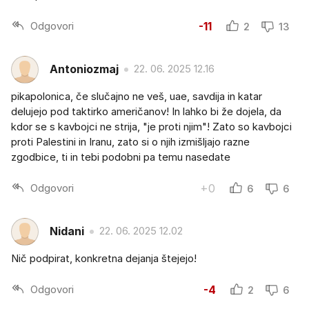
Odgovori
-11
2
13
Antoniozmaj
22. 06. 2025 12.16
pikapolonica, če slučajno ne veš, uae, savdija in katar
delujejo pod taktirko američanov! In lahko bi že dojela, da
kdor se s kavbojci ne strija, "je proti njim"! Zato so kavbojci
proti Palestini in Iranu, zato si o njih izmišljajo razne
zgodbice, ti in tebi podobni pa temu nasedate
Odgovori
+0
6
6
Nidani
22. 06. 2025 12.02
Nič podpirat, konkretna dejanja štejejo!
Odgovori
-4
2
6