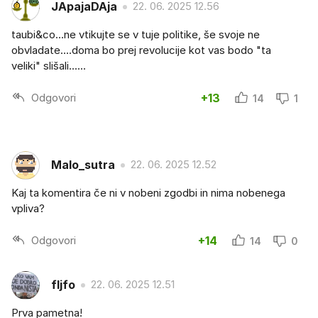
JApajaDAja
22. 06. 2025 12.56
taubi&co...ne vtikujte se v tuje politike, še svoje ne
obvladate....doma bo prej revolucije kot vas bodo "ta
veliki" slišali......
Odgovori
+13
14
1
Malo_sutra
22. 06. 2025 12.52
Kaj ta komentira če ni v nobeni zgodbi in nima nobenega
vpliva?
Odgovori
+14
14
0
fljfo
22. 06. 2025 12.51
Prva pametna!