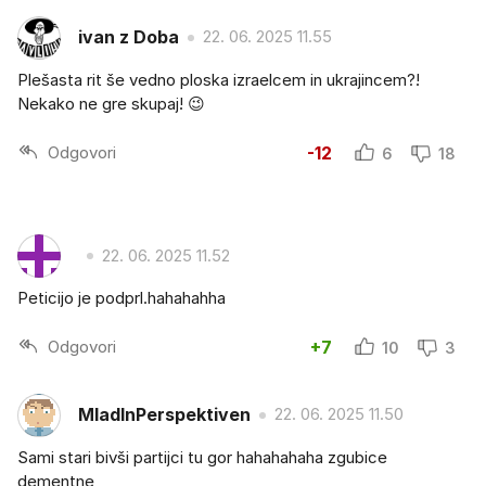
ivan z Doba
22. 06. 2025 11.55
Plešasta rit še vedno ploska izraelcem in ukrajincem?!
Nekako ne gre skupaj! 😉
Odgovori
-12
6
18
22. 06. 2025 11.52
Peticijo je podprl.hahahahha
Odgovori
+7
10
3
MladInPerspektiven
22. 06. 2025 11.50
Sami stari bivši partijci tu gor hahahahaha zgubice
dementne