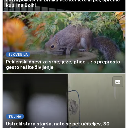
kupil na Bolhi
SLOVENIJA
Peklenski dnevi za srne, ježe, ptice ...: s preprosto
gesto rešite življenje
TUJINA
Ustrelil stara starša, nato še pet učiteljev, 30