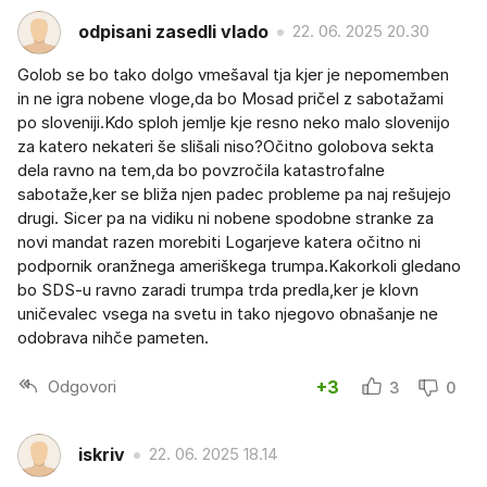
odpisani zasedli vlado
22. 06. 2025 20.30
Golob se bo tako dolgo vmešaval tja kjer je nepomemben
in ne igra nobene vloge,da bo Mosad pričel z sabotažami
po sloveniji.Kdo sploh jemlje kje resno neko malo slovenijo
za katero nekateri še slišali niso?Očitno golobova sekta
dela ravno na tem,da bo povzročila katastrofalne
sabotaže,ker se bliža njen padec probleme pa naj rešujejo
drugi. Sicer pa na vidiku ni nobene spodobne stranke za
novi mandat razen morebiti Logarjeve katera očitno ni
podpornik oranžnega ameriškega trumpa.Kakorkoli gledano
bo SDS-u ravno zaradi trumpa trda predla,ker je klovn
uničevalec vsega na svetu in tako njegovo obnašanje ne
odobrava nihče pameten.
Odgovori
+3
3
0
iskriv
22. 06. 2025 18.14