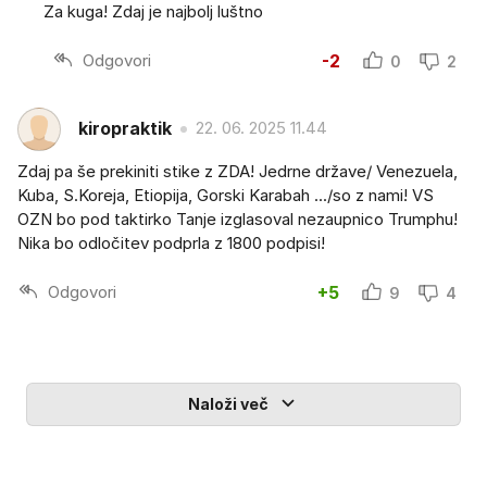
Za kuga! Zdaj je najbolj luštno
Odgovori
-2
0
2
kiropraktik
22. 06. 2025 11.44
Zdaj pa še prekiniti stike z ZDA! Jedrne države/ Venezuela,
Kuba, S.Koreja, Etiopija, Gorski Karabah .../so z nami! VS
OZN bo pod taktirko Tanje izglasoval nezaupnico Trumphu!
Nika bo odločitev podprla z 1800 podpisi!
Odgovori
+5
9
4
Naloži več