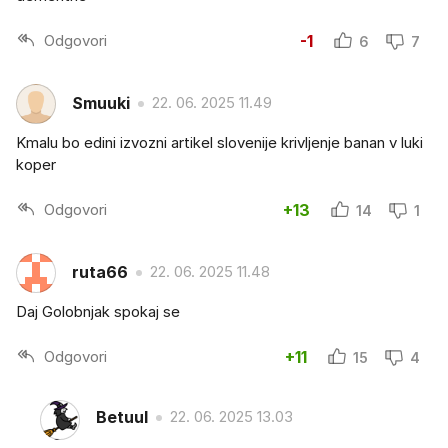
Odgovori
-1
6
7
Smuuki
22. 06. 2025 11.49
Kmalu bo edini izvozni artikel slovenije krivljenje banan v luki
koper
Odgovori
+13
14
1
ruta66
22. 06. 2025 11.48
Daj Golobnjak spokaj se
Odgovori
+11
15
4
Betuul
22. 06. 2025 13.03