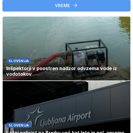
VREME
SLOVENIJA
Inšpektorji v poostren nadzor odvzema vode iz
vodotokov
SLOVENIJA
Lažni policist na Brniku več kot leto in pol, opremo