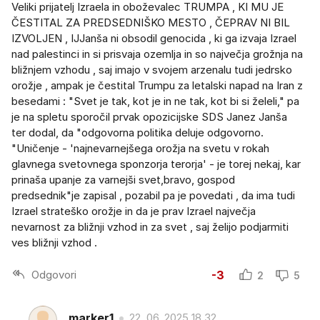
Veliki prijatelj Izraela in oboževalec TRUMPA , KI MU JE
ČESTITAL ZA PREDSEDNIŠKO MESTO , ČEPRAV NI BIL
IZVOLJEN , IJJanša ni obsodil genocida , ki ga izvaja Izrael
nad palestinci in si prisvaja ozemlja in so največja grožnja na
bližnjem vzhodu , saj imajo v svojem arzenalu tudi jedrsko
orožje , ampak je čestital Trumpu za letalski napad na Iran z
besedami : "Svet je tak, kot je in ne tak, kot bi si želeli," pa
je na spletu sporočil prvak opozicijske SDS Janez Janša
ter dodal, da "odgovorna politika deluje odgovorno.
"Uničenje - 'najnevarnejšega orožja na svetu v rokah
glavnega svetovnega sponzorja terorja' - je torej nekaj, kar
prinaša upanje za varnejši svet,bravo, gospod
predsednik"je zapisal , pozabil pa je povedati , da ima tudi
Izrael strateško orožje in da je prav Izrael največja
nevarnost za bližnji vzhod in za svet , saj želijo podjarmiti
ves bližnji vzhod .
Odgovori
-3
2
5
marker1
22. 06. 2025 18.32