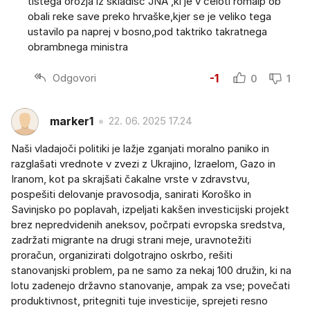
tistega orožja iz skladišč JNA ,ki je v celoti romalp ob
obali reke save preko hrvaške,kjer se je veliko tega
ustavilo pa naprej v bosno,pod taktriko takratnega
obrambnega ministra
Odgovori
-1
0
1
marker1
22. 06. 2025 17.24
Naši vladajoči politiki je lažje zganjati moralno paniko in
razglašati vrednote v zvezi z Ukrajino, Izraelom, Gazo in
Iranom, kot pa skrajšati čakalne vrste v zdravstvu,
pospešiti delovanje pravosodja, sanirati Koroško in
Savinjsko po poplavah, izpeljati kakšen investicijski projekt
brez nepredvidenih aneksov, počrpati evropska sredstva,
zadržati migrante na drugi strani meje, uravnotežiti
proračun, organizirati dolgotrajno oskrbo, rešiti
stanovanjski problem, pa ne samo za nekaj 100 družin, ki na
lotu zadenejo državno stanovanje, ampak za vse; povečati
produktivnost, pritegniti tuje investicije, sprejeti resno