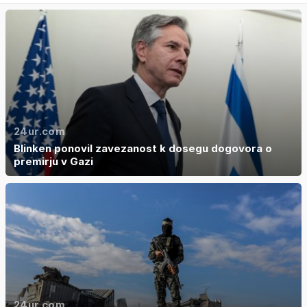
24ur.com
Blinken ponovil zavezanost k dosegu dogovora o
premirju v Gazi
24ur.com