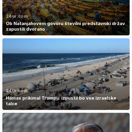
24ur.com
Ob Natanjahovem govoru številni predstavniki držav
zapustili dvorano
24ur.com
Hamas prikimal Trumpu: izpustil bo vse izraelske
talce