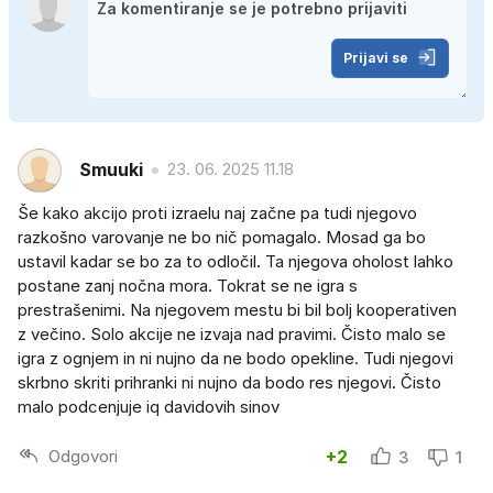
Prijavi se
Smuuki
23. 06. 2025 11.18
Še kako akcijo proti izraelu naj začne pa tudi njegovo
razkošno varovanje ne bo nič pomagalo. Mosad ga bo
ustavil kadar se bo za to odločil. Ta njegova oholost lahko
postane zanj nočna mora. Tokrat se ne igra s
prestrašenimi. Na njegovem mestu bi bil bolj kooperativen
z večino. Solo akcije ne izvaja nad pravimi. Čisto malo se
igra z ognjem in ni nujno da ne bodo opekline. Tudi njegovi
skrbno skriti prihranki ni nujno da bodo res njegovi. Čisto
malo podcenjuje iq davidovih sinov
Odgovori
+2
3
1