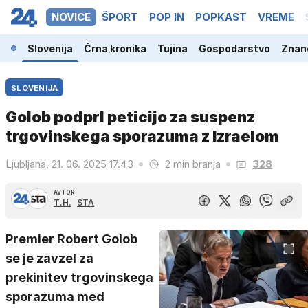
NOVICE
ŠPORT
POP IN
POPKAST
VREME
Slovenija
Črna kronika
Tujina
Gospodarstvo
Znano
SLOVENIJA
Golob podprl peticijo za suspenz
trgovinskega sporazuma z Izraelom
Ljubljana, 21. 06. 2025 17.43
2 min branja
328
AVTOR:
T.H.
STA
Premier Robert Golob
se je zavzel za
prekinitev trgovinskega
sporazuma med