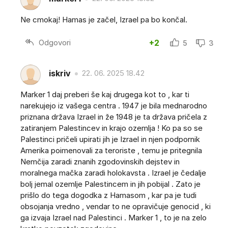
Ne cmokaj! Hamas je začel, Izrael pa bo končal.
Odgovori
+2
5
3
iskriv
22. 06. 2025 18.42
Marker 1 daj preberi še kaj drugega kot to , kar ti
narekujejo iz vašega centra . 1947 je bila mednarodno
priznana država Izrael in že 1948 je ta država pričela z
zatiranjem Palestincev in krajo ozemlja ! Ko pa so se
Palestinci pričeli upirati jih je Izrael in njen podpornik
Amerika poimenovali za teroriste , temu je pritegnila
Nemčija zaradi znanih zgodovinskih dejstev in
moralnega mačka zaradi holokavsta . Izrael je čedalje
bolj jemal ozemlje Palestincem in jih pobijal . Zato je
prišlo do tega dogodka z Hamasom , kar pa je tudi
obsojanja vredno , vendar to ne opravičuje genocid , ki
ga izvaja Izrael nad Palestinci . Marker 1 , to je na zelo