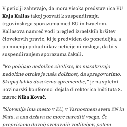
V peticiji zahtevajo, da mora visoka predstavnica EU
Kaja Kallas
takoj pozvati k suspendiranju
trgovinskega sporazuma med EU in Izraelom.
Kallasova namreč vodi pregled izraelskih kršitev
človekovih pravic, ki je predviden do ponedeljka, a
po mnenju pobudnikov peticije ni razloga, da bi s
suspendiranjem sporazuma čakali.
"Ko pobijajo nedolžne civiliste, ko masakrirajo
nedolžne otroke je naša dolžnost, da spregovorimo.
Skupaj lahko dosežemo spremembe,
" je na spletni
novinarski konferenci dejala direktorica Inštituta 8.
marec
Nika Kovač.
"Slovenija ima mesto v EU, v Varnostnem svetu ZN in
Natu, a ena država ne more narediti vsega. Če
prepričamo dovolj svetovnih voditeljev, potem