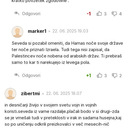
kratko povzetek zgodovine .
Odgovori
-1
3
4
marker1
22. 06. 2025 19.03
Seveda si pozabil omeniti, da Hamas noče svoje države
ter noče priznati Izraela. Tudi tega nisi zapisal, da
Palestincev noče nobena od arabskih držav. Ti prebiraš
samo to kar ti narekujejo iz levega pola.
Odgovori
+1
3
2
zibertmi
22. 06. 2025 18.07
in desničarji živijo v svojem svetu vojn in vojnih
koristi.seveda iz varne razdalje.plačali bodo v si drugi-zda
se je vmešali tudi v preteklosti v irak in sadama husejna,kaj
so po uničenju odkrili preizkovalci v več mesecih-nič