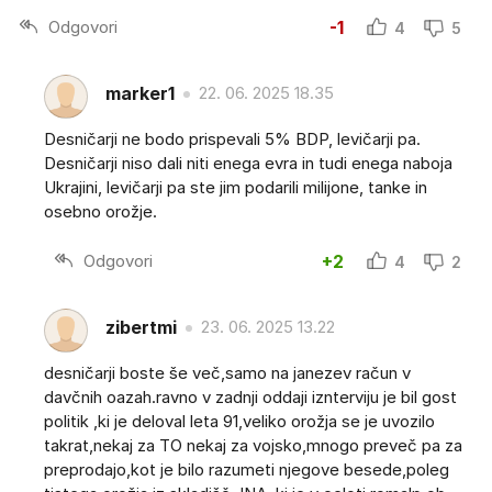
Odgovori
-1
4
5
marker1
22. 06. 2025 18.35
Desničarji ne bodo prispevali 5% BDP, levičarji pa.
Desničarji niso dali niti enega evra in tudi enega naboja
Ukrajini, levičarji pa ste jim podarili milijone, tanke in
osebno orožje.
Odgovori
+2
4
2
zibertmi
23. 06. 2025 13.22
desničarji boste še več,samo na janezev račun v
davčnih oazah.ravno v zadnji oddaji iznterviju je bil gost
politik ,ki je deloval leta 91,veliko orožja se je uvozilo
takrat,nekaj za TO nekaj za vojsko,mnogo preveč pa za
preprodajo,kot je bilo razumeti njegove besede,poleg