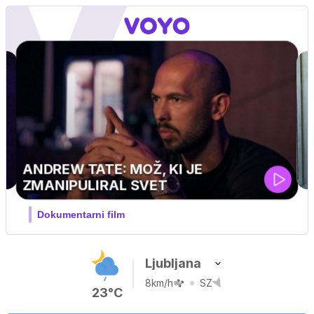
MOJ PRIJATELJ PINGVIN
Film meseca / družinski, pustolovski
Ljubljana
8km/h
SZ
23°C