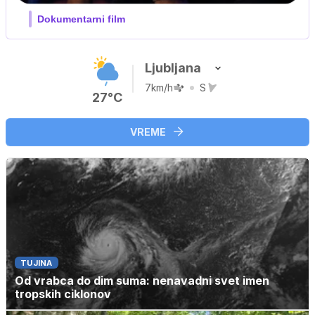
Film meseca / družinski, pustolovski
Ljubljana
7km/h
S
27°C
VREME
TUJINA
Od vrabca do dim suma: nenavadni svet imen
tropskih ciklonov