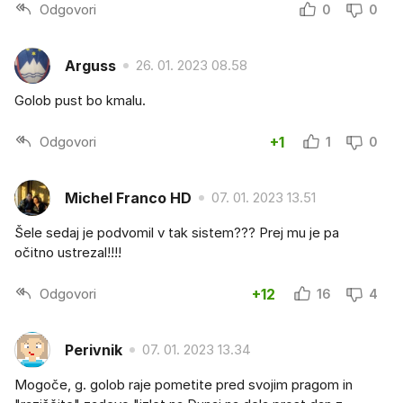
Odgovori
0
0
Arguss
26. 01. 2023 08.58
Golob pust bo kmalu.
Odgovori
+1
1
0
Michel Franco HD
07. 01. 2023 13.51
Šele sedaj je podvomil v tak sistem??? Prej mu je pa
očitno ustrezal!!!!
Odgovori
+12
16
4
Perivnik
07. 01. 2023 13.34
Mogoče, g. golob raje pometite pred svojim pragom in