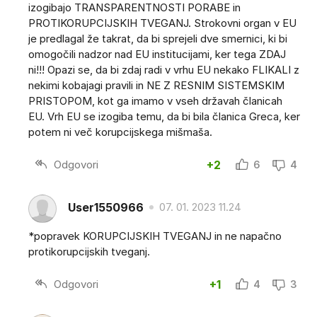
izogibajo TRANSPARENTNOSTI PORABE in
PROTIKORUPCIJSKIH TVEGANJ. Strokovni organ v EU
je predlagal že takrat, da bi sprejeli dve smernici, ki bi
omogočili nadzor nad EU institucijami, ker tega ZDAJ
ni!!! Opazi se, da bi zdaj radi v vrhu EU nekako FLIKALI z
nekimi kobajagi pravili in NE Z RESNIM SISTEMSKIM
PRISTOPOM, kot ga imamo v vseh državah članicah
EU. Vrh EU se izogiba temu, da bi bila članica Greca, ker
potem ni več korupcijskega mišmaša.
Odgovori
+2
6
4
User1550966
07. 01. 2023 11.24
*popravek KORUPCIJSKIH TVEGANJ in ne napačno
protikorupcijskih tveganj.
Odgovori
+1
4
3