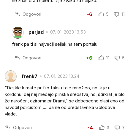
ne znaš brati spleta. Nije žvaka za seljaka.
Odgovori
-6
5
11
perjad
07. 01. 2023 13.53
frenk pa ti si najvećji seljak na tem portalu
Odgovori
+6
11
5
frenk7
07. 01. 2023 13.24
“Dej kle k mate pr filo faksu tole množico, no, k je u
kordonu, dej nej mečejo plinska sredstva, no, štirkrat je blo
že naročen, oziroma pr Drami,” se dobesedno glasi eno od
navodil policistom,.... pa ne od predstavnika Golobove
vlade.
Odgovori
-4
3
7