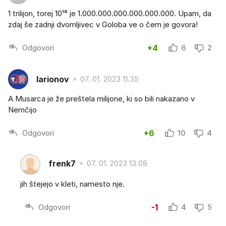
1 trilijon, torej 10¹⁸ je 1.000.000.000.000.000.000. Upam, da
zdaj še zadnji dvomljivec v Goloba ve o čem je govora!
Odgovori
+4
6
2
larionov
07. 01. 2023 11.35
A Musarca je že preštela milijone, ki so bili nakazano v
Nemčijo
Odgovori
+6
10
4
frenk7
07. 01. 2023 13.08
jih štejejo v kleti, namesto nje.
Odgovori
-1
4
5