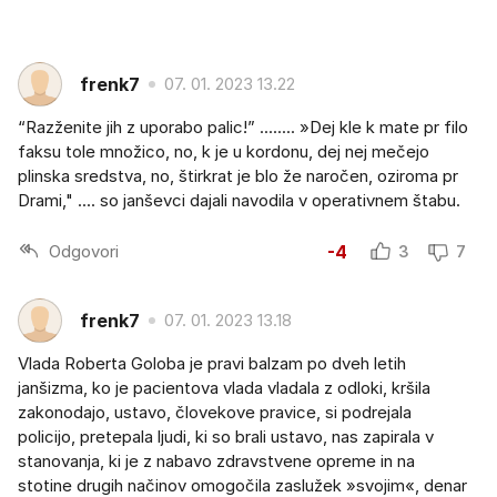
frenk7
07. 01. 2023 13.22
“Razženite jih z uporabo palic!” ........ »Dej kle k mate pr filo
faksu tole množico, no, k je u kordonu, dej nej mečejo
plinska sredstva, no, štirkrat je blo že naročen, oziroma pr
Drami," .... so janševci dajali navodila v operativnem štabu.
Odgovori
-4
3
7
frenk7
07. 01. 2023 13.18
Vlada Roberta Goloba je pravi balzam po dveh letih
janšizma, ko je pacientova vlada vladala z odloki, kršila
zakonodajo, ustavo, človekove pravice, si podrejala
policijo, pretepala ljudi, ki so brali ustavo, nas zapirala v
stanovanja, ki je z nabavo zdravstvene opreme in na
stotine drugih načinov omogočila zaslužek »svojim«, denar