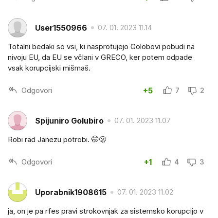
User1550966
07. 01. 2023 11.14
Totalni bedaki so vsi, ki nasprotujejo Golobovi pobudi na
nivoju EU, da EU se včlani v GRECO, ker potem odpade
vsak korupcijski mišmaš.
Odgovori
+5
7
2
Spijuniro Golubiro
07. 01. 2023 11.07
Robi rad Janezu potrobi. 🤭🫢
Odgovori
+1
4
3
Uporabnik1908615
07. 01. 2023 11.02
ja, on je pa rfes pravi strokovnjak za sistemsko korupcijo v