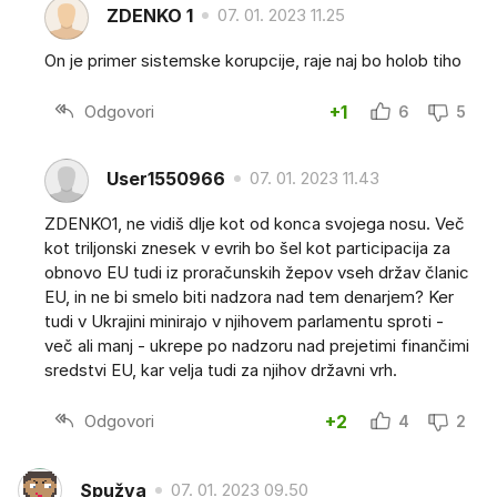
ZDENKO 1
07. 01. 2023 11.25
On je primer sistemske korupcije, raje naj bo holob tiho
Odgovori
+1
6
5
User1550966
07. 01. 2023 11.43
ZDENKO1, ne vidiš dlje kot od konca svojega nosu. Več
kot triljonski znesek v evrih bo šel kot participacija za
obnovo EU tudi iz proračunskih žepov vseh držav članic
EU, in ne bi smelo biti nadzora nad tem denarjem? Ker
tudi v Ukrajini minirajo v njihovem parlamentu sproti -
več ali manj - ukrepe po nadzoru nad prejetimi finančimi
sredstvi EU, kar velja tudi za njihov državni vrh.
Odgovori
+2
4
2
Spužva
07. 01. 2023 09.50