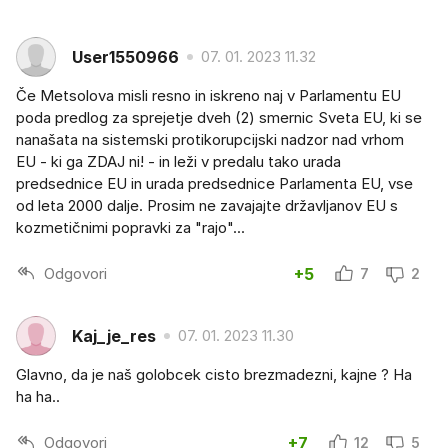
User1550966
07. 01. 2023 11.32
Če Metsolova misli resno in iskreno naj v Parlamentu EU
poda predlog za sprejetje dveh (2) smernic Sveta EU, ki se
nanašata na sistemski protikorupcijski nadzor nad vrhom
EU - ki ga ZDAJ ni! - in leži v predalu tako urada
predsednice EU in urada predsednice Parlamenta EU, vse
od leta 2000 dalje. Prosim ne zavajajte državljanov EU s
kozmetičnimi popravki za "rajo"...
Odgovori
+5
7
2
Kaj_je_res
07. 01. 2023 11.30
Glavno, da je naš golobcek cisto brezmadezni, kajne ? Ha
ha ha..
Odgovori
+7
12
5