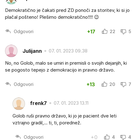
Demokratično je čakati pred ZD ponoči za storitev, ki si jo
plačal pošteno! Plešimo demokratično!!!! 😉
Odgovori
+17
22
5
Julijann
07. 01. 2023 09.38
No, no Golob, malo se umiri in premisli o svojih dejanjih, ki
se pogosto tepejo z demokracijo in pravno državo.
Odgovori
+13
20
7
frenk7
07. 01. 2023 13.11
Golob ruši pravno državo, ki jo je pacient dve leti
vztrajno gradil,... ti, ti, porednež.
Odgovori
+0
4
4