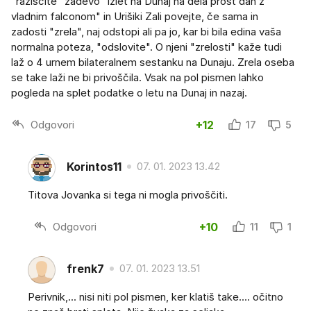
"raziščite" zadevo "izlet na Dunaj na dela prost dan z
vladnim falconom" in Urišiki Zali povejte, če sama in
zadosti "zrela", naj odstopi ali pa jo, kar bi bila edina vaša
normalna poteza, "odslovite". O njeni "zrelosti" kaže tudi
laž o 4 urnem bilateralnem sestanku na Dunaju. Zrela oseba
se take laži ne bi privoščila. Vsak na pol pismen lahko
pogleda na splet podatke o letu na Dunaj in nazaj.
Odgovori
+12
17
5
Korintos11
07. 01. 2023 13.42
Titova Jovanka si tega ni mogla privoščiti.
Odgovori
+10
11
1
frenk7
07. 01. 2023 13.51
Perivnik,... nisi niti pol pismen, ker klatiš take.... očitno