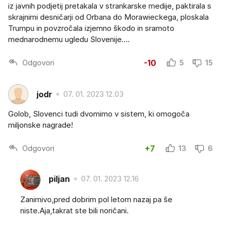
iz javnih podjetij pretakala v strankarske medije, paktirala s
skrajnimi desničarji od Orbana do Morawieckega, ploskala
Trumpu in povzročala izjemno škodo in sramoto
mednarodnemu ugledu Slovenije....
Odgovori
-10
5
15
jodr
07. 01. 2023 12.03
Golob, Slovenci tudi dvomimo v sistem, ki omogoča
miljonske nagrade!
Odgovori
+7
13
6
piljan
07. 01. 2023 12.16
Zanimivo,pred dobrim pol letom nazaj pa še
niste.Aja,takrat ste bili noričani.