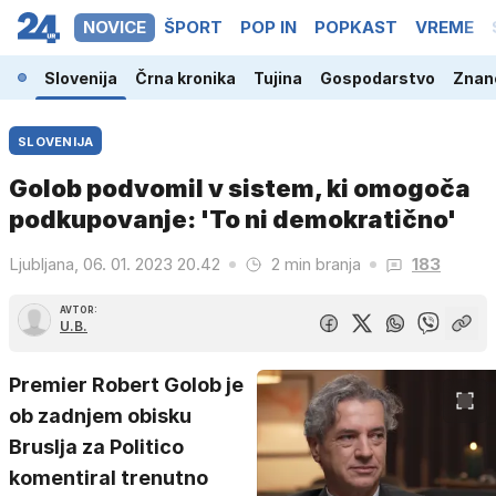
NOVICE
ŠPORT
POP IN
POPKAST
VREME
Slovenija
Črna kronika
Tujina
Gospodarstvo
Znano
SLOVENIJA
Golob podvomil v sistem, ki omogoča
podkupovanje: 'To ni demokratično'
Ljubljana, 06. 01. 2023 20.42
2 min branja
183
AVTOR:
U.B.
Premier Robert Golob je
ob zadnjem obisku
Bruslja za Politico
komentiral trenutno