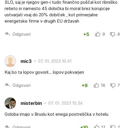
SLO, saj je njegov gen-i tudo finančno puščal kot ribniško
rešeto in namesto 45 dobička bi moral brez korupcije
ustvarjati vsaj do 20% dobiček , kot primerjalne
energetske firme v drugih EU državah
Odgovori
+5
9
4
mic3
07. 01. 2023 10.41
Kaj bo ta lopov govoril... lopov pokvarjen
Odgovori
+9
16
7
misterbin
07. 01. 2023 10.34
Goloba imajo v Bruslu kot enega postreščka v hotelu
Odgovori
+10
17
7