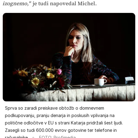
izognemo,"
je tudi napovedal Michel.
Sprva so zaradi preiskave obtožb o domnevnem
podkupovanju, pranju denarja in poskusih vplivanja na
politične odločitve v EU s strani Katarja pridržali šest ljudi.
Zasegli so tudi 600.000 evrov gotovine ter telefone in
računalnike.
FOTO: Profimedia