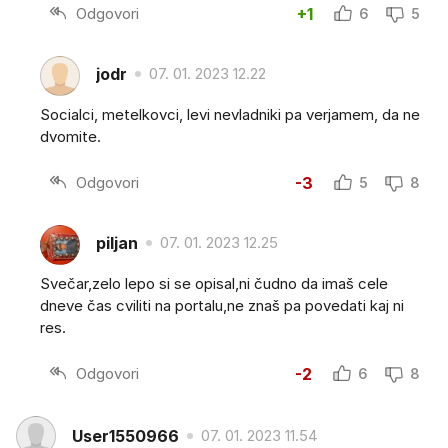
Odgovori
+1
6
5
jodr
07. 01. 2023 12.22
Socialci, metelkovci, levi nevladniki pa verjamem, da ne
dvomite.
Odgovori
-3
5
8
piljan
07. 01. 2023 12.25
Svečar,zelo lepo si se opisal,ni čudno da imaš cele
dneve čas cviliti na portalu,ne znaš pa povedati kaj ni
res.
Odgovori
-2
6
8
User1550966
07. 01. 2023 11.54