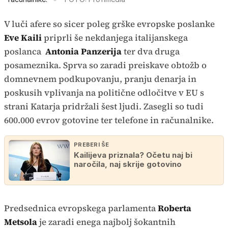
V luči afere so sicer poleg grške evropske poslanke
Eve Kaili
priprli še nekdanjega italijanskega
poslanca
Antonia Panzerija
ter dva druga
posameznika. Sprva so zaradi preiskave obtožb o
domnevnem podkupovanju, pranju denarja in
poskusih vplivanja na politične odločitve v EU s
strani Katarja pridržali šest ljudi. Zasegli so tudi
600.000 evrov gotovine ter telefone in računalnike.
PREBERI ŠE
Kailijeva priznala? Očetu naj bi
naročila, naj skrije gotovino
Predsednica evropskega parlamenta
Roberta
Metsola
je zaradi enega najbolj šokantnih