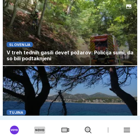
SLOVENIJA
V treh tednih gasili devet požarov: Policija sumi, da
so bili podtaknjeni
TUJINA
Turistom potonil čoln, mimoidoči so se
posmehovali