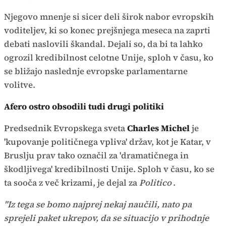
Njegovo mnenje si sicer deli širok nabor evropskih
voditeljev, ki so konec prejšnjega meseca na zaprti
debati naslovili škandal. Dejali so, da bi ta lahko
ogrozil kredibilnost celotne Unije, sploh v času, ko
se bližajo naslednje evropske parlamentarne
volitve.
Afero ostro obsodili tudi drugi politiki
Predsednik Evropskega sveta
Charles Michel
je
'kupovanje političnega vpliva' držav, kot je Katar, v
Bruslju prav tako označil za 'dramatičnega in
škodljivega' kredibilnosti Unije. Sploh v času, ko se
ta sooča z več krizami, je dejal za
Politico
.
"Iz tega se bomo najprej nekaj naučili, nato pa
sprejeli paket ukrepov, da se situacijo v prihodnje