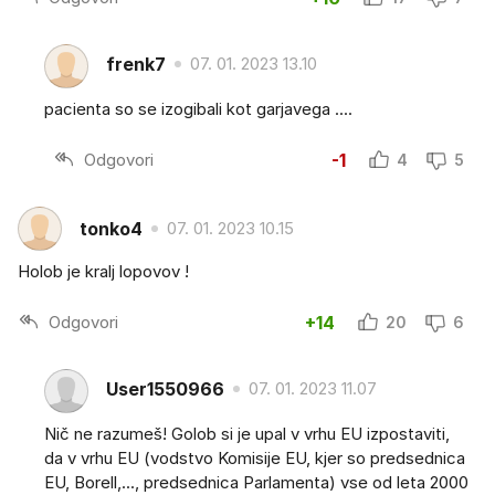
frenk7
07. 01. 2023 13.10
pacienta so se izogibali kot garjavega ....
Odgovori
-1
4
5
tonko4
07. 01. 2023 10.15
Holob je kralj lopovov !
Odgovori
+14
20
6
User1550966
07. 01. 2023 11.07
Nič ne razumeš! Golob si je upal v vrhu EU izpostaviti,
da v vrhu EU (vodstvo Komisije EU, kjer so predsednica
EU, Borell,..., predsednica Parlamenta) vse od leta 2000