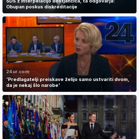
SDS z interpelacijo Boštjančiča, ta odgovarja:
Obupan poskus diskreditacije
24ur.com
'Predlagatelji preiskave želijo samo ustvariti dvom,
da je nekaj šlo narobe'