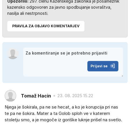
Opozorilo:
297. členu Kazenskega zakonika je posameznik
kazensko odgovoren za javno spodbujanje sovraštva,
nasilja ali nestrpnosti.
PRAVILA ZA OBJAVO KOMENTARJEV
Prijavi se
Tomaž Hacin
23. 08. 2025 15.22
Njega je šokirala, pa ne se hecat, a ko je korupcija pri nas
te pa ne šokira. Mater a ta Golob sploh ve v katerem
stoletju smo, a je mogoče iz goriške luknje prišel na svetlo.