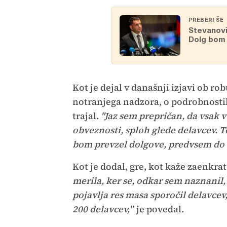
PREBERI ŠE
Stevanovi
Dolg bom p
Kot je dejal v današnji izjavi ob rob
notranjega nadzora, o podrobnostih 
trajal.
"Jaz sem prepričan, da vsak 
obveznosti, sploh glede delavcev. To
bom prevzel dolgove, predvsem do 
Kot je dodal, gre, kot kaže zaenkrat,
merila, ker se, odkar sem naznanil
pojavlja res masa sporočil delavcev,
200 delavcev,"
je povedal.