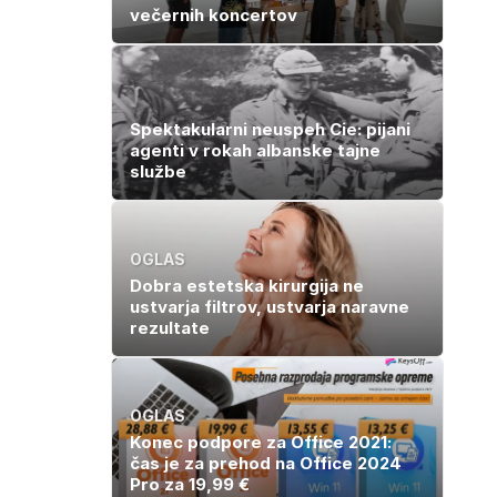
večernih koncertov
Spektakularni neuspeh Cie: pijani
agenti v rokah albanske tajne
službe
OGLAS
Dobra estetska kirurgija ne
ustvarja filtrov, ustvarja naravne
rezultate
OGLAS
Konec podpore za Office 2021:
čas je za prehod na Office 2024
Pro za 19,99 €