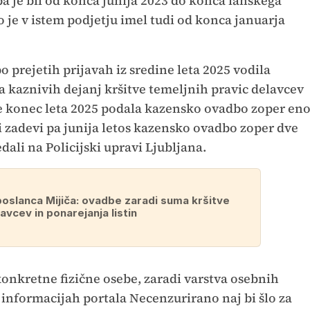
a je bil od konca junija 2023 do konca lanskega
o je v istem podjetju imel tudi od konca januarja
o prejetih prijavah iz sredine leta 2025 vodila
kaznivih dejanj kršitve temeljnih pravic delavcev
 je konec leta 2025 podala kazensko ovadbo zoper en
i zadevi pa junija letos kazensko ovadbo zoper dve
dali na Policijski upravi Ljubljana.
poslanca Mijiča: ovadbe zaradi suma kršitve
avcev in ponarejanja listin
konkretne fizične osebe, zaradi varstva osebnih
 informacijah portala Necenzurirano naj bi šlo za