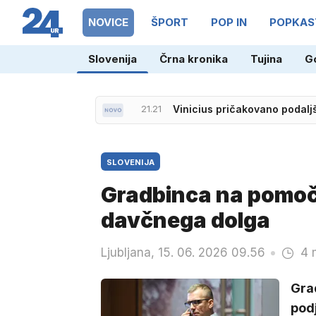
NOVICE
ŠPORT
POP IN
POPKAS
Slovenija
Črna kronika
Tujina
G
21.21
Vinicius pričakovano podal
SLOVENIJA
Gradbinca na pomoč:
davčnega dolga
Ljubljana, 15. 06. 2026 09.56
4 
Grad
podj