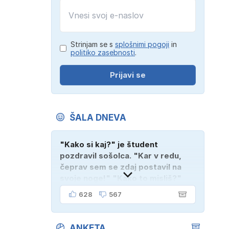
Strinjam se s
splošnimi pogoji
in
politiko zasebnosti
.
Prijavi se
o
ŠALA DNEVA
"Kako si kaj?" je študent
pozdravil sošolca. "Kar v redu,
čeprav sem se zdaj postavil na
svoje noge!" "Kako to misliš?"
"Oče mi je vzel avto!"
628
567
ANKETA