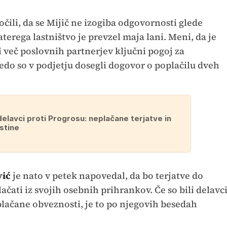
očili, da se Mijič ne izogiba odgovornosti glede
terega lastništvo je prevzel maja lani. Meni, da je
več poslovnih partnerjev ključni pogoj za
edo so v podjetju dosegli dogovor o poplačilu dveh
delavci proti Progrosu: neplačane terjatve in
istine
vić
je nato v petek napovedal, da bo terjatve do
ati iz svojih osebnih prihrankov. Če so bili delavc
plačane obveznosti, je to po njegovih besedah