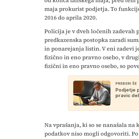
od konca lanskega maja, pred tem p
maja prokurist podjetja. To funkcij
2016 do aprila 2020.
Policija je v dveh ločenih zadevah p
predkazenska postopka zaradi suma 
in ponarejanja listin. V eni zadevi
fizično in eno pravno osebo, v drug
fizični in eno pravno osebo, so pove
PREBERI ŠE
Podjetje 
pravic del
Na vprašanja, ki so se nanašala na 
podatkov niso mogli odgovoriti. Po