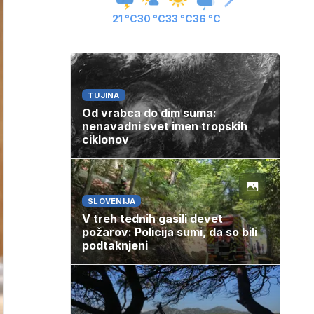
21 °C
30 °C
33 °C
36 °C
TUJINA
Od vrabca do dim suma:
nenavadni svet imen tropskih
ciklonov
SLOVENIJA
V treh tednih gasili devet
požarov: Policija sumi, da so bili
podtaknjeni