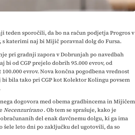
nji teden sporočili, da bo na račun podjetja Progros v
 s katerimi naj bi Mijič poravnal dolg do Fursa.
nje pri gradnji zapora v Dobrunjah po navedbah
naj bi od CGP prejelo dobrih 95.000 evrov, od
t 100.000 evrov. Nova končna pogodbena vrednost
naj bi bila tako pri CGP kot Kolektor Kolingu povsem
.
čnega dogovora med obema gradbincema in Mijičem
še
Necenzurirano
. Ob tem se sprašuje, kako je
obračunanih del enak davčnemu dolgu, ki ga ima
o šele leto dni po zaključku del ugotovili, da so