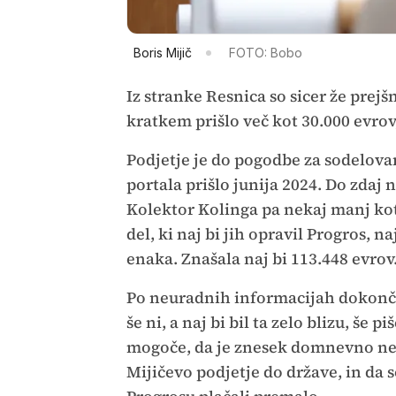
Boris Mijič
FOTO: Bobo
Iz stranke Resnica so sicer že prejš
kratkem prišlo več kot 30.000 evrov,
Podjetje je do pogodbe za sodelova
portala prišlo junija 2024. Do zdaj 
Kolektor Kolinga pa nekaj manj ko
del, ki naj bi jih opravil Progros, 
enaka. Znašala naj bi 113.448 evrov
Po neuradnih informacijah dokon
še ni, a naj bi bil ta zelo blizu, še pi
mogoče, da je znesek domnevno ne
Mijičevo podjetje do države, in da s