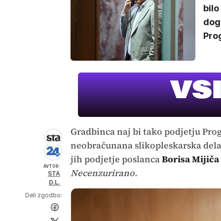
bilo
dogo
Prog
Gradbinca naj bi tako podjetju Pro
neobračunana slikopleskarska dela.
jih podjetje poslanca
Borisa Mijiča
AVTOR:
Necenzurirano.
STA
D.L.
Deli zgodbo: