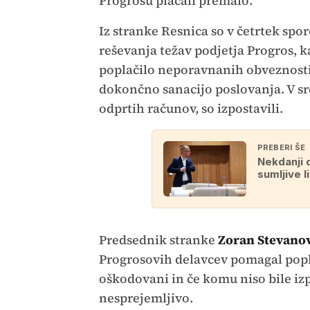
Progrosu plačali premalo.
Iz stranke Resnica so v četrtek spor
reševanja težav podjetja Progros, ka
poplačilo neporavnanih obveznosti 
dokončno sanacijo poslovanja. V sr
odprtih računov, so izpostavili.
PREBERI ŠE
Nekdanji 
sumljive l
Predsednik stranke
Zoran Stevano
Progrosovih delavcev pomagal poplač
oškodovani in če komu niso bile iz
nesprejemljivo.