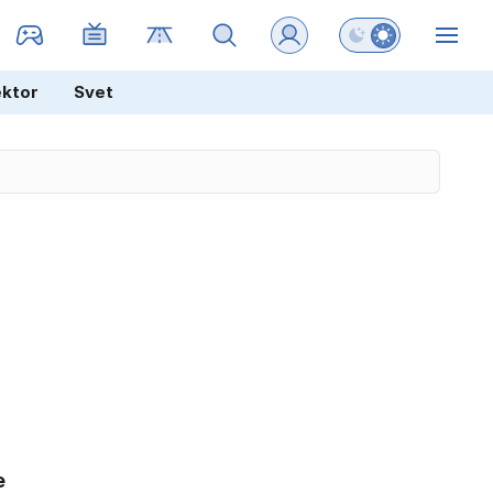
Preklopi barvni na
ZIN
ektor
Svet
e