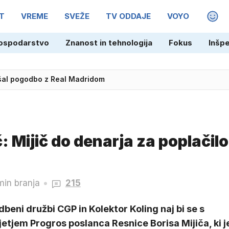
T
VREME
SVEŽE
TV ODDAJE
VOYO
MAGA
ospodarstvo
Znanost in tehnologija
Fokus
Inšp
jšal pogodbo z Real Madridom
 Mijič do denarja za poplačilo
min branja
215
beni družbi CGP in Kolektor Koling naj bi se s
etjem Progros poslanca Resnice Borisa Mijiča, ki j