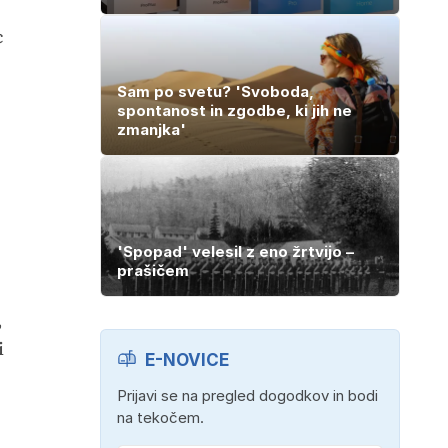
c
Sam po svetu? 'Svoboda,
spontanost in zgodbe, ki jih ne
zmanjka'
'Spopad' velesil z eno žrtvijo –
prašičem
,
i
E-NOVICE
Prijavi se na pregled dogodkov in bodi
na tekočem.