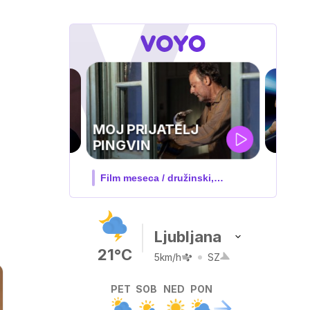
UEFA
SUPERPOKAL
V živo na VOYO: sreda ob 20.30
Ljubljana
21°C
5km/h
SZ
PET
SOB
NED
PON