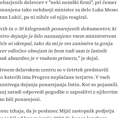
eharjenih delavcev v "neki nemški firmi", pri čemer
 seznanjena tako nekdanji minister za delo Luka Mese
an Lukić, pa ni nihče od njiju reagiral.
cih in o 30 kilogramih ponarejenih dokumentov, ki
aznivo dejanje je bilo naznanjeno vsem ministrstvom
hče ni ukrepal, tako da mi je res zanimiva ta gonja
sicer odločno obsojam in bom tudi sam iz lastnih
pak absurdno je v vsakem primeru,"
je dejal.
tivnem delavskem centru so v četrtek predstavili
o katerih ima Progros neplačane terjatve. V vseh
aznivega dejanja ponarejanja listin. Kot so pojasnili
ovanj zaradi odpovedi pogodbe o zaposlitvi z njihovim
 so bili ponarejeni.
denc izhaja, da je poslanec Mijič zastopnik podjetja