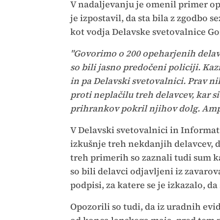
V nadaljevanju je omenil primer op
je izpostavil, da sta bila z zgodbo
kot vodja Delavske svetovalnice Gor
"Govorimo o 200 opeharjenih delav
so bili jasno predočeni policiji. K
in pa Delavski svetovalnici. Prav ni
proti neplačilu treh delavcev, kar 
prihrankov pokril njihov dolg. Am
V Delavski svetovalnici in Informa
izkušnje treh nekdanjih delavcev, d
treh primerih so zaznali tudi sum k
so bili delavci odjavljeni iz zavar
podpisi, za katere se je izkazalo, da
Opozorili so tudi, da iz uradnih evi