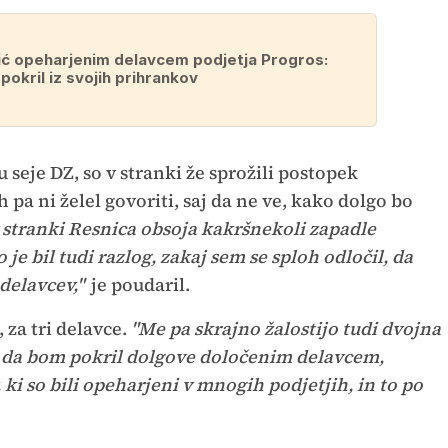
ć opeharjenim delavcem podjetja Progros:
okril iz svojih prihrankov
u seje DZ, so v stranki že sprožili postopek
pa ni želel govoriti, saj da ne ve, kako dolgo bo
v stranki Resnica obsoja kakršnekoli zapadle
 je bil tudi razlog, zakaj sem se sploh odločil, da
delavcev,"
je poudaril.
 za tri delavce.
"Me pa skrajno žalostijo tudi dvojna
, da bom pokril dolgove določenim delavcem,
 ki so bili opeharjeni v mnogih podjetjih, in to po