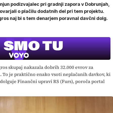
 njun podizvajalec pri gradnji zapora v Dobrunjah,
varjali o plačilu dodatnih del pri tem projektu.
ros naj bi s tem denarjem poravnal davčni dolg.
gros skupaj nakazala dobrih 32.000 evrov za
 To je praktično enako vsoti neplačanih davkov, ki
dolguje Finančni upravi RS (Furs), poroča portal