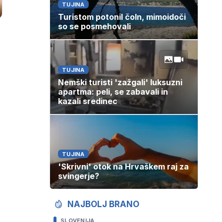
TUJINA
Turistom potonil čoln, mimoidoči
so se posmehovali
TUJINA
Nemški turisti 'zažgali' luksuzni
apartma: peli, se zabavali in
kazali sredinec
TUJINA
'Skrivni' otok na Hrvaškem raj za
svingerje?
NAJBOLJ BRANO
SLOVENIJA