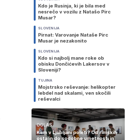
Kdo je Rusinja, ki je bila med
nesrečo v vozilu z Natašo Pirc
Musar?
SLOVENIJA
Pirnat: Varovanje Nataše Pirc
Musar je nezakonito
SLOVENIJA
Kdo si najbolj mane roke ob
obisku Dončićevih Lakersov v
Sloveniji?
TUJINA
Mojstrsko reševanje: helikopter
lebdel nad skalami, ven skočili
reševalci
i
OGLAS
Kam v Ljubljani poleti? Od rimskih
ostalin do sodobne umetnosti in