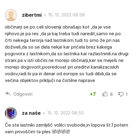
zibertmi
15. 12. 2022 08.58
občinarji se po celi sloveniji obnašajo kot ,da je vse
njihovo.je pa res ,da ja kaj treba tudi naredit,samo ne po
črti nekega terorja nad lastnikom.tudi to smo že pri nas
doživeli,da so se dela nekje kar pričela brez kakega
pogovora z lastnikom,da so lastnika kar razlastninili.na drugi
strani pa v isti občini ne morejo občinarji,ker se meješi ne
morejo dogovorit,posredovat pri ureditvi kanalizaciskih
vodov,radi bi pa in denar od evrope so tudi dibili,da se
večina objektov priključi na čistilne naprave
Odgovori
+7
8
1
za naše
15. 12. 2022 08.55
Če ste lastniki zemljišč volilci svobode,in lopova št.1 potem
vam privoščim ta ples 🤣🤣🤣🤣