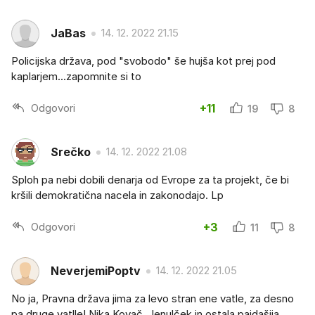
JaBas
14. 12. 2022 21.15
Policijska država, pod "svobodo" še hujša kot prej pod
kaplarjem...zapomnite si to
Odgovori
+11
19
8
Srečko
14. 12. 2022 21.08
Sploh pa nebi dobili denarja od Evrope za ta projekt, če bi
kršili demokratična nacela in zakonodajo. Lp
Odgovori
+3
11
8
NeverjemiPoptv
14. 12. 2022 21.05
No ja, Pravna država jima za levo stran ene vatle, za desno
pa druge vatlle! Nika Kovač, Jenulček in ostala pajdašija,