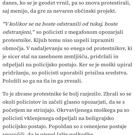
danes, ko se je geodet vrnil, pa so znova protestirali,
saj menijo, da gre za nevaren občinski projekt.
"V kolikor se ne boste odstranili od tukaj, boste
odstranjeni,"
so policisti z megafonom opozarjali
protestnike. Kljub temu niso uspeli izprazniti
območja. V nadaljevanju so enega od protestnikov, ki
je sicer stal na zasebnem zemljišču, pridržali in
odpeljali na policijsko postajo. Ker se je moški upiral
pridržanju, so policisti uporabili prisilna sredstva.
Položili so ga na tla in ga zvezali.
To je zbrane protestnike še bolj razjezilo. Zbrali so se
okoli policistov in začeli glasno opozarjati, da se s
početjem ne strinjajo. Okrvavljenega moškega pa so
policisti vklenjenega odpeljali na bežigrajsko
policijsko postajo. Popoldan so z omenjene postaje
sporočili, da je utrpel lažje poškodbe.