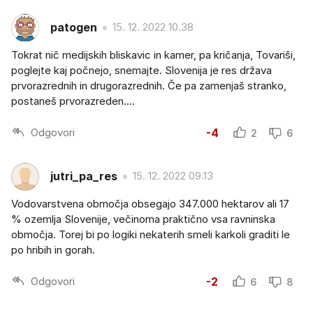
patogen
15. 12. 2022 10.38
Tokrat nič medijskih bliskavic in kamer, pa kričanja, Tovariši,
poglejte kaj počnejo, snemajte. Slovenija je res država
prvorazrednih in drugorazrednih. Če pa zamenjaš stranko,
postaneš prvorazreden....
Odgovori
-4
2
6
jutri_pa_res
15. 12. 2022 09.13
Vodovarstvena območja obsegajo 347.000 hektarov ali 17
% ozemlja Slovenije, večinoma praktično vsa ravninska
območja. Torej bi po logiki nekaterih smeli karkoli graditi le
po hribih in gorah.
Odgovori
-2
6
8