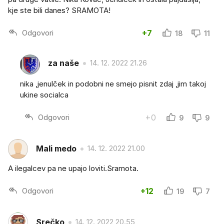
kje ste bili danes? SRAMOTA!
Odgovori
+7
18
11
za naše
14. 12. 2022 21.26
nika ,jenulček in podobni ne smejo pisnit zdaj ,jim takoj
ukine socialca
Odgovori
+0
9
9
Mali medo
14. 12. 2022 21.00
A ilegalcev pa ne upajo loviti.Sramota.
Odgovori
+12
19
7
Srečko
14. 12. 2022 20.55