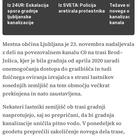
Iz 24UR: Eskalacija
Iz SVETA: Policija
Težave ob gr
spora gradnje
aretirala protestnika
novega ods
ljubljanske
kanalizacij
kanalizacije
kanala
Mestna občina Ljubljana je 23. novembra nadaljevala
z deli na povezovalnem kanalu C0 na trasi Brod–
Ježica, kjer je bila gradnja od aprila 2020 zaradi
onemogočanja dostopa do gradbišča in tudi
fizičnega oviranja izvajalca s strani lastnikov
sosednjih zemljišč na tem območju večkrat
prekinjena in nato zaustavljena.
Nekateri lastniki zemljišč ob trasi gradnji
nasprotujejo, saj so prepričani, da bi gradnja
kanalizacije uničila pitno vodo. V ponedeljek so
geodetu preprečili zakoličenje novega dela trase,