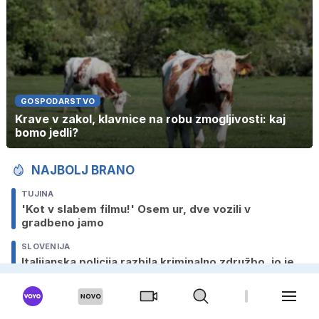
GOSPODARSTVO
Krave v zakol, klavnice na robu zmogljivosti: kaj
bomo jedli?
NAJBOLJ BRANO
TUJINA
'Kot v slabem filmu!' Osem ur, dve vozili v
gradbeno jamo
SLOVENIJA
Italijanska policija razbila kriminalno združbo, jo je
vodil Slovenec iz zapora?
SLOVENIJA
V uniformi z Bolhe na Brniku sodeloval v najmanj 16