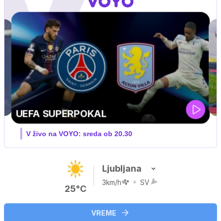
MOTOGP . VN VELIKE BRITANIJE
V živo na VOYO: PET-NED
Ljubljana
3km/h
SV
25°C
VREME