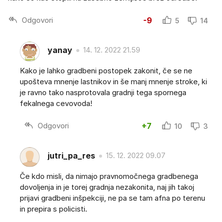
Odgovori
-9
5
14
yanay
14. 12. 2022 21.59
Kako je lahko gradbeni postopek zakonit, če se ne
upošteva mnenje lastnikov in še manj mnenje stroke, ki
je ravno tako nasprotovala gradnji tega spornega
fekalnega cevovoda!
Odgovori
+7
10
3
jutri_pa_res
15. 12. 2022 09.07
Če kdo misli, da nimajo pravnomočnega gradbenega
dovoljenja in je torej gradnja nezakonita, naj jih takoj
prijavi gradbeni inšpekciji, ne pa se tam afna po terenu
in prepira s policisti.