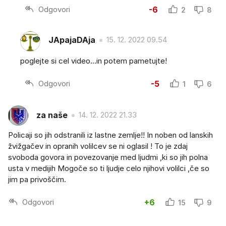
Odgovori
-6
2
8
JApajaDAja
15. 12. 2022 09.54
poglejte si cel video...in potem pametujte!
Odgovori
-5
1
6
za naše
14. 12. 2022 21.33
Policaji so jih odstranili iz lastne zemlje!! In noben od lanskih
žvižgačev in opranih volilcev se ni oglasil ! To je zdaj
svoboda govora in povezovanje med ljudmi ,ki so jih polna
usta v medijih Mogoče so ti ljudje celo njihovi volilci ,če so
jim pa privoščim.
Odgovori
+6
15
9