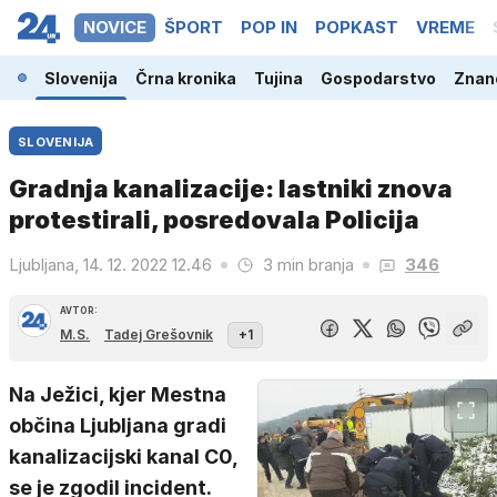
NOVICE
ŠPORT
POP IN
POPKAST
VREME
Slovenija
Črna kronika
Tujina
Gospodarstvo
Znano
SLOVENIJA
Gradnja kanalizacije: lastniki znova
protestirali, posredovala Policija
Ljubljana, 14. 12. 2022 12.46
3 min branja
346
AVTOR:
M.S.
Tadej Grešovnik
+1
Na Ježici, kjer Mestna
občina Ljubljana gradi
kanalizacijski kanal C0,
se je zgodil incident.