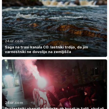
24ur.com
Saga na trasi kanala C0: lastniki trdijo, da jim
varnostniki ne dovolijo na zemljišča
24ur.com
Protestniki okepali policiste, jih brcali in žalili, skušali