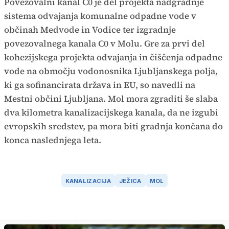
Povezovalni kanal C0 je del projekta nadgradnje
sistema odvajanja komunalne odpadne vode v
občinah Medvode in Vodice ter izgradnje
povezovalnega kanala C0 v Molu. Gre za prvi del
kohezijskega projekta odvajanja in čiščenja odpadne
vode na območju vodonosnika Ljubljanskega polja,
ki ga sofinancirata država in EU, so navedli na
Mestni občini Ljubljana. Mol mora zgraditi še slaba
dva kilometra kanalizacijskega kanala, da ne izgubi
evropskih sredstev, pa mora biti gradnja končana do
konca naslednjega leta.
KANALIZACIJA
JEŽICA
MOL