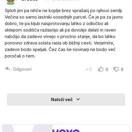
Sploh jim pa nihče ne koplje brez vprašanj po njihovi zemlji.
Večina so samo lastniki sosednjih parcel. Če je pa za javno
dobro, te pa kljub nasprotovanju lahko z odločbo ali
sklepom sodišča razlastijo ali pa dovolijo delati in raven
naložijo da zadevo vrnejo v prvotno stanje, da bo lahko
ponovno zdrava solata rasla ob bližnji cesti. Verjemite,
zadevo bodo speljali. Čez čas še novinarji ne bodo več
poročali o tem.
Odgovori
+0
8
8
Naloži več