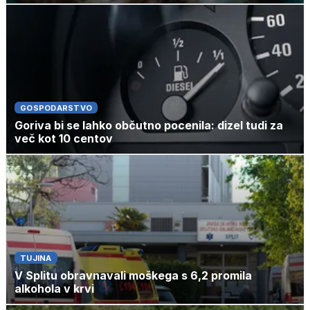
GOSPODARSTVO
Goriva bi se lahko občutno pocenila: dizel tudi za
več kot 10 centov
TUJINA
V Splitu obravnavali moškega s 6,2 promila
alkohola v krvi