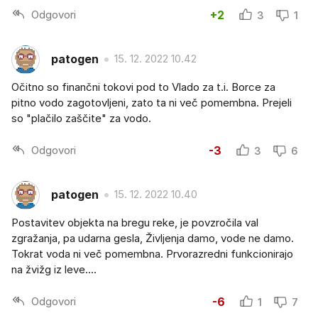
Odgovori
+2
3
1
patogen
15. 12. 2022 10.42
Očitno so finančni tokovi pod to Vlado za t.i. Borce za
pitno vodo zagotovljeni, zato ta ni več pomembna. Prejeli
so "plačilo zaščite" za vodo.
Odgovori
-3
3
6
patogen
15. 12. 2022 10.40
Postavitev objekta na bregu reke, je povzročila val
zgražanja, pa udarna gesla, Življenja damo, vode ne damo.
Tokrat voda ni več pomembna. Prvorazredni funkcionirajo
na žvižg iz leve....
Odgovori
-6
1
7