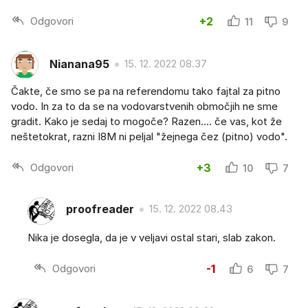
Odgovori
+2
11
9
Nianana95
15. 12. 2022 08.37
Čakte, če smo se pa na referendomu tako fajtal za pitno
vodo. In za to da se na vodovarstvenih območjih ne sme
gradit. Kako je sedaj to mogoče? Razen.... če vas, kot že
neštetokrat, razni I8M ni peljal "žejnega čez (pitno) vodo".
Odgovori
+3
10
7
proofreader
15. 12. 2022 08.43
Nika je dosegla, da je v veljavi ostal stari, slab zakon.
Odgovori
-1
6
7