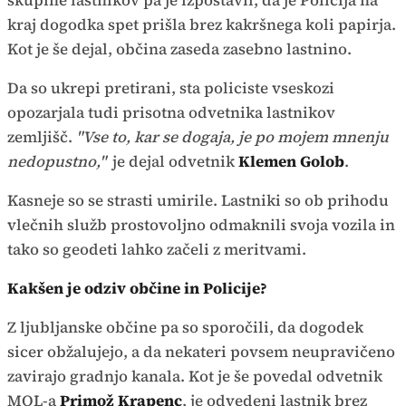
skupine lastnikov pa je izpostavil, da je Policija na
kraj dogodka spet prišla brez kakršnega koli papirja.
Kot je še dejal, občina zaseda zasebno lastnino.
Da so ukrepi pretirani, sta policiste vseskozi
opozarjala tudi prisotna odvetnika lastnikov
zemljišč.
"Vse to, kar se dogaja, je po mojem mnenju
nedopustno,"
je dejal odvetnik
Klemen Golob
.
Kasneje so se strasti umirile. Lastniki so ob prihodu
vlečnih služb prostovoljno odmaknili svoja vozila in
tako so geodeti lahko začeli z meritvami.
Kakšen je odziv občine in Policije?
Z ljubljanske občine pa so sporočili, da dogodek
sicer obžalujejo, a da nekateri povsem neupravičeno
zavirajo gradnjo kanala. Kot je še povedal odvetnik
MOL-a
Primož Krapenc
, je odvedeni lastnik brez