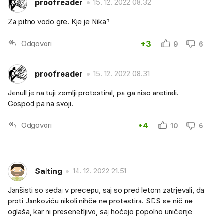
proofreader
15. 12. 2022 08.32
Za pitno vodo gre. Kje je Nika?
Odgovori
+3
9
6
proofreader
15. 12. 2022 08.31
Jenull je na tuji zemlji protestiral, pa ga niso aretirali.
Gospod pa na svoji.
Odgovori
+4
10
6
Salting
14. 12. 2022 21.51
Janšisti so sedaj v precepu, saj so pred letom zatrjevali, da
proti Jankoviću nikoli nihče ne protestira. SDS se nič ne
oglaša, kar ni presenetljivo, saj hočejo popolno uničenje