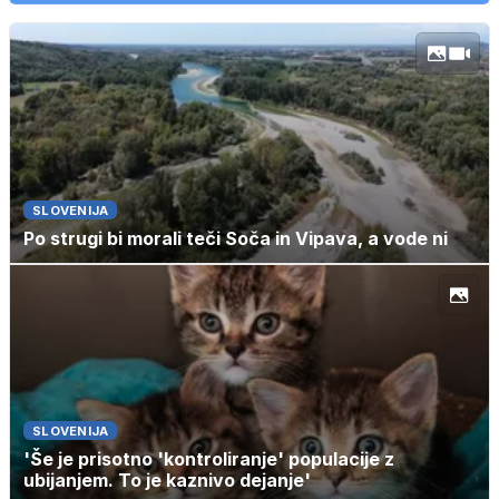
SLOVENIJA
Po strugi bi morali teči Soča in Vipava, a vode ni
SLOVENIJA
'Še je prisotno 'kontroliranje' populacije z
ubijanjem. To je kaznivo dejanje'