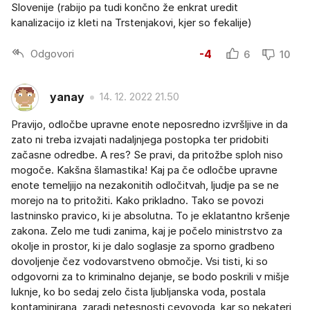
Slovenije (rabijo pa tudi končno že enkrat uredit
kanalizacijo iz kleti na Trstenjakovi, kjer so fekalije)
Odgovori
-4
6
10
yanay
14. 12. 2022 21.50
Pravijo, odločbe upravne enote neposredno izvršljive in da
zato ni treba izvajati nadaljnjega postopka ter pridobiti
začasne odredbe. A res? Se pravi, da pritožbe sploh niso
mogoče. Kakšna šlamastika! Kaj pa če odločbe upravne
enote temeljijo na nezakonitih odločitvah, ljudje pa se ne
morejo na to pritožiti. Kako prikladno. Tako se povozi
lastninsko pravico, ki je absolutna. To je eklatantno kršenje
zakona. Zelo me tudi zanima, kaj je počelo ministrstvo za
okolje in prostor, ki je dalo soglasje za sporno gradbeno
dovoljenje čez vodovarstveno območje. Vsi tisti, ki so
odgovorni za to kriminalno dejanje, se bodo poskrili v mišje
luknje, ko bo sedaj zelo čista ljubljanska voda, postala
kontaminirana, zaradi netesnosti cevovoda, kar so nekateri