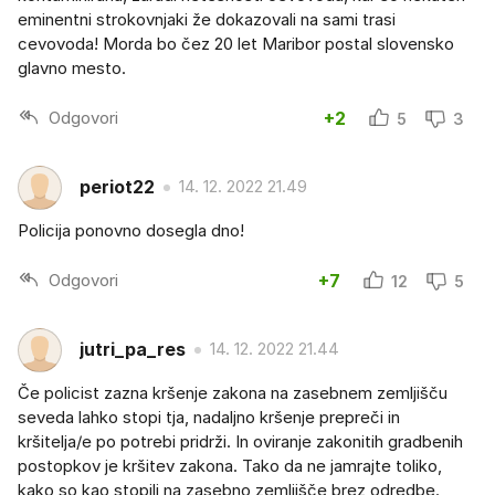
eminentni strokovnjaki že dokazovali na sami trasi
cevovoda! Morda bo čez 20 let Maribor postal slovensko
glavno mesto.
Odgovori
+2
5
3
periot22
14. 12. 2022 21.49
Policija ponovno dosegla dno!
Odgovori
+7
12
5
jutri_pa_res
14. 12. 2022 21.44
Če policist zazna kršenje zakona na zasebnem zemljišču
seveda lahko stopi tja, nadaljno kršenje prepreči in
kršitelja/e po potrebi pridrži. In oviranje zakonitih gradbenih
postopkov je kršitev zakona. Tako da ne jamrajte toliko,
kako so kao stopili na zasebno zemljišče brez odredbe.