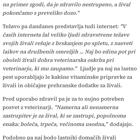
na primer zgodi, da je zdravilo nestrupeno, a žival
pokončamo s preveliko dozo."
Težavo pa dandanes predstavlja tudi internet:
"V
časih interneta žal veliko ljudi zdravstvene težave
svojih živali rešuje z brskanjem po spletu, z nasveti
laikov na družbenih omrežjih ... Naj bo edina pot pri
oboleli živali dobra veterinarska oskrba pri
veterinarju, ki mu zaupamo."
Ljudje pa naj na lastno
pest uporabljajo le kakšne vitaminske pripravke za
živali in običajne prehranske dodatke za živali.
Pred uporabo zdravil pa je za to nujno potreben
posvet z veterinarji.
"Namerna ali nenamerna
zastrupitev je za žival, ki se zastrupi, popolnoma
enaka: boleča, trpeča, večinoma usodna,"
dodajajo.
Podobno pa naj bodo lastniki domačih živali