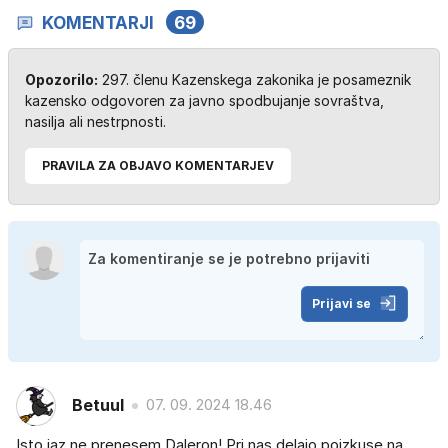
KOMENTARJI
69
Opozorilo:
297. členu Kazenskega zakonika je posameznik
kazensko odgovoren za javno spodbujanje sovraštva,
nasilja ali nestrpnosti.
PRAVILA ZA OBJAVO KOMENTARJEV
Prijavi se
Betuul
07. 09. 2024 18.46
Isto jaz ne prenesem Daleron! Pri nas delajo poizkuse na