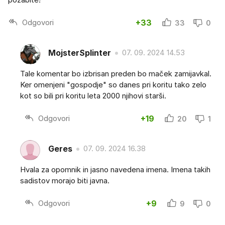
Odgovori
+33
33
0
MojsterSplinter
07. 09. 2024 14.53
Tale komentar bo izbrisan preden bo maček zamijavkal.
Ker omenjeni "gospodje" so danes pri koritu tako zelo
kot so bili pri koritu leta 2000 njihovi starši.
Odgovori
+19
20
1
Geres
07. 09. 2024 16.38
Hvala za opomnik in jasno navedena imena. Imena takih
sadistov morajo biti javna.
Odgovori
+9
9
0