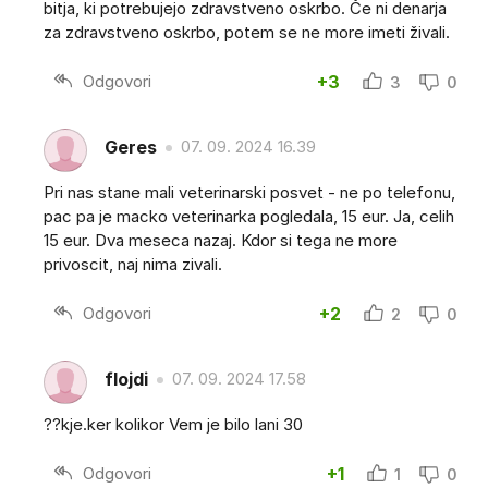
bitja, ki potrebujejo zdravstveno oskrbo. Če ni denarja
za zdravstveno oskrbo, potem se ne more imeti živali.
Odgovori
+3
3
0
Geres
07. 09. 2024 16.39
Pri nas stane mali veterinarski posvet - ne po telefonu,
pac pa je macko veterinarka pogledala, 15 eur. Ja, celih
15 eur. Dva meseca nazaj. Kdor si tega ne more
privoscit, naj nima zivali.
Odgovori
+2
2
0
flojdi
07. 09. 2024 17.58
??kje.ker kolikor Vem je bilo lani 30
Odgovori
+1
1
0