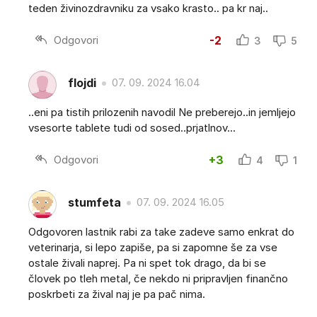
teden živinozdravniku za vsako krasto.. pa kr naj..
Odgovori
-2
3
5
flojdi
07. 09. 2024 16.04
..eni pa tistih prilozenih navodil Ne preberejo..in jemljejo
vsesorte tablete tudi od sosed..prjatlnov...
Odgovori
+3
4
1
stumfeta
07. 09. 2024 16.05
Odgovoren lastnik rabi za take zadeve samo enkrat do
veterinarja, si lepo zapiše, pa si zapomne še za vse
ostale živali naprej. Pa ni spet tok drago, da bi se
človek po tleh metal, če nekdo ni pripravljen finančno
poskrbeti za žival naj je pa pač nima.