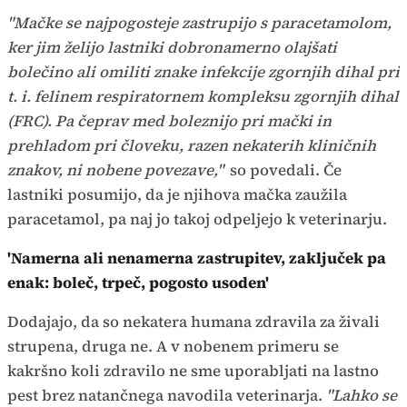
"Mačke se najpogosteje zastrupijo s paracetamolom,
ker jim želijo lastniki dobronamerno olajšati
bolečino ali omiliti znake infekcije zgornjih dihal pri
t. i. felinem respiratornem kompleksu zgornjih dihal
(FRC). Pa čeprav med boleznijo pri mački in
prehladom pri človeku, razen nekaterih kliničnih
znakov, ni nobene povezave,"
so povedali. Če
lastniki posumijo, da je njihova mačka zaužila
paracetamol, pa naj jo takoj odpeljejo k veterinarju.
'Namerna ali nenamerna zastrupitev, zaključek pa
enak: boleč, trpeč, pogosto usoden'
Dodajajo, da so nekatera humana zdravila za živali
strupena, druga ne. A v nobenem primeru se
kakršno koli zdravilo ne sme uporabljati na lastno
pest brez natančnega navodila veterinarja.
"Lahko se