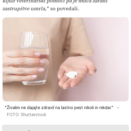
kljub veterinarski pomoči pa je muca zaradi
zastrupitve umrla,"
so povedali.
"Živalim ne dajajte zdravil na lastno pest nikoli in nikdar."
FOTO: Shutterstock