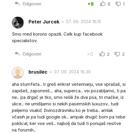
Odgovori
+8
9
1
Peter Jurcek
07. 09. 2024 16.10
Smo med korono opazili. Celk kup facebook
specialistov.
Odgovori
+0
2
2
brusilec
07. 09. 2024 16.30
aha stumfeta.. ti greš enkrat veterinarju, vse vprašaš, si
zapišeš, zapomniš... aha, superca.. vsi pozabljamo, ti pa
ne.. pa drgač je tko, smo rešili že dva psa, tri mačke, iz
ulice.. ne umišljamo si nekih pasemskih luxuzov.. tudi
peljemo vsakič živinozdravniku ko je treba.. amlak
včasih je pa tudi google ok.. ampak drugič bom pa tebe
poklical, ker vse veš.. najbolj da tudi ti ponujaš resitve
na forumih..