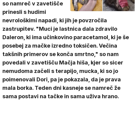
so namreč v zavetišče
prinesli s hudimi
nevrološkimi napadi, ki jih je povzročila
zastrupitev. "Muci je lastnica dala zdravilo
Daleron, ki ima učinkovino paracetamol, ki je še
posebej za mačke izredno toksičen. Večina
takšnih primerov se konča smrtno," so nam
povedali v zavetišču Mačja hiša, kjer so sicer
nemudoma začeli s terapijo, mucka, ki so jo
poimenovali Dori, pa je pokazala, da je prava
mala borka. Teden dni kasneje se namreč že
sama postavi na tačke in sama uživa hrano.