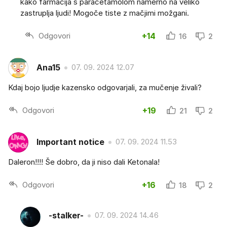
kako farmacija s paracetamolom namerno na veliko
zastruplja ljudi! Mogoče tiste z mačjimi možgani.
Odgovori
+14
16
2
Ana15
07. 09. 2024 12.07
Kdaj bojo ljudje kazensko odgovarjali, za mučenje živali?
Odgovori
+19
21
2
Important notice
07. 09. 2024 11.53
Daleron!!!! Še dobro, da ji niso dali Ketonala!
Odgovori
+16
18
2
-stalker-
07. 09. 2024 14.46