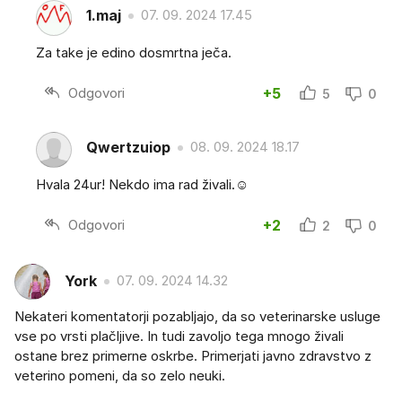
1.maj
07. 09. 2024 17.45
Za take je edino dosmrtna ječa.
Odgovori
+5
5
0
Qwertzuiop
08. 09. 2024 18.17
Hvala 24ur! Nekdo ima rad živali.☺️
Odgovori
+2
2
0
York
07. 09. 2024 14.32
Nekateri komentatorji pozabljajo, da so veterinarske usluge
vse po vrsti plačljive. In tudi zavoljo tega mnogo živali
ostane brez primerne oskrbe. Primerjati javno zdravstvo z
veterino pomeni, da so zelo neuki.