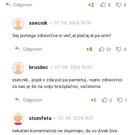
Odgovori
+2
8
6
ssecnik
07. 09. 2024 14.35
Sej javnega zdravstva ni več,al plačaj al pa umri!
Odgovori
+8
12
4
brusilec
07. 09. 2024 15.50
ssecnik.. pojdi v zda pol pa pametuj.. nujno zdravstvo
za nas je še na voljo brezplačno, večinoma
Odgovori
+1
2
1
stumfeta
07. 09. 2024 16.11
nekateri komentatorji ne dojemajo, da so živali živa