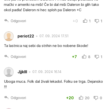
mački v ameriki na miši! Če bi dal miši Daleron bi glih tako
okol padla! Daleron ni hec sploh pa Daleron +C
Odgovori
+0
1
1
periot22
07. 09. 2024 17.51
Ta lastnica naj sebi da strihin ne bo nobene škode!
Odgovori
+7
8
1
Jjjklll
07. 09. 2024 16.14
Uboga muca. Folk dal živali lekadol. Folku se trga. Dejansko
!!!
Odgovori
+20
20
0