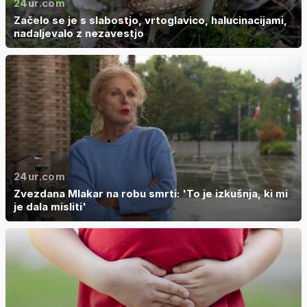
24ur.com
Začelo se je s slabostjo, vrtoglavico, halucinacijami,
nadaljevalo z nezavestjo
24ur.com
Zvezdana Mlakar na robu smrti: 'To je izkušnja, ki mi
je dala misliti'