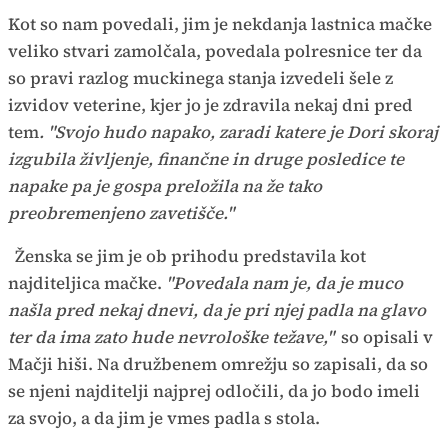
Kot so nam povedali, jim je nekdanja lastnica mačke
veliko stvari zamolčala, povedala polresnice ter da
so pravi razlog muckinega stanja izvedeli šele z
izvidov veterine, kjer jo je zdravila nekaj dni pred
tem
. "Svojo hudo napako, zaradi katere je Dori skoraj
izgubila življenje, finančne in druge posledice te
napake pa je gospa preložila na že tako
preobremenjeno zavetišče."
Ženska se jim je ob prihodu predstavila kot
najditeljica mačke.
"Povedala nam je, da je muco
našla pred nekaj dnevi, da je pri njej padla na glavo
ter da ima zato hude nevrološke težave,"
so opisali v
Mačji hiši. Na družbenem omrežju so zapisali, da so
se njeni najditelji najprej odločili, da jo bodo imeli
za svojo, a da jim je vmes padla s stola.