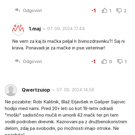
Odgovori
-1
1
2
1.maj
07. 09. 2024 17.44
Ne vem za kaj bi mačka peljal h živinozdravniku?! Saj ni
krava. Ponavadi je za mačke in pse veterinar!
Odgovori
-1
0
1
Qwertzuiop
07. 09. 2024 14.50
Ne pozabite: Robi Kališnik, Blaž Erjavšek in Gašper Sajovic
hodijo med nami. Pred 20+ leti so kot 19-letni odrasli
"moški" sadistično mučili in umorili 42 mačk ter pri tem
vodili podroben dnevnik. Kaznovani pa z družbenokoristnim
delom, zdaj pa svobodni, po možnosti imajo otroke. Ne
pozabite!