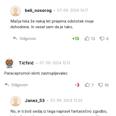
beli_nosorog
07. 09. 2024 14.17
Mačja hiša že nekaj let prejema odstotek moje
dohodnine. In vesel sem da je tako.
Odgovori
+13
13
0
Tičfirič
07. 09. 2024 12.12
Paraceptomol-skriti zastrupljevalec
Odgovori
-3
7
10
Janez_53
07. 09. 2024 13.02
No, in ti boš sedaj iz tega napravil fantastično zgodbo,