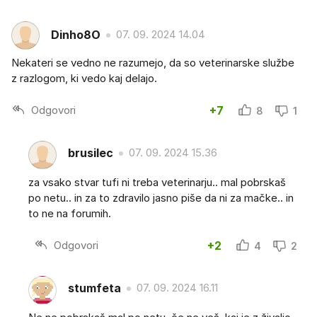
Dinho8O
07. 09. 2024 14.04
Nekateri se vedno ne razumejo, da so veterinarske službe
z razlogom, ki vedo kaj delajo.
Odgovori
+7
8
1
brusilec
07. 09. 2024 15.36
za vsako stvar tufi ni treba veterinarju.. mal pobrskaš
po netu.. in za to zdravilo jasno piše da ni za mačke.. in
to ne na forumih.
Odgovori
+2
4
2
stumfeta
07. 09. 2024 16.11