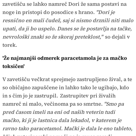
zavetišču se lahko namreč Dori že sama postavi na
noge in pristopi do posodice s hrano.
"Dori je
resnično en mali čudež, saj si nismo drznili niti malo
upati, da ji bo uspelo. Danes se že postavlja na tačke,
nevrološki znaki so že skoraj preteklost,"
so dejali v
torek.
'Že najmanjši odmerek paracetamola je za mačko
toksičen'
V zavetišču večkrat sprejmejo zastrupljeno žival, a te
so običajno zapuščene in lahko tako le ugibajo, kdo
in s čim jo je zastrupil.
Zastrupitev pri živalih
namreč ni malo, večinoma pa so smrtne.
"Smo pa
pred časom imeli na eni od naših veterin tudi
mačko, ki ji je lastnica dala lekadol, v katerem je
ravno tako paracetamol. Mački je dala le eno tableto,