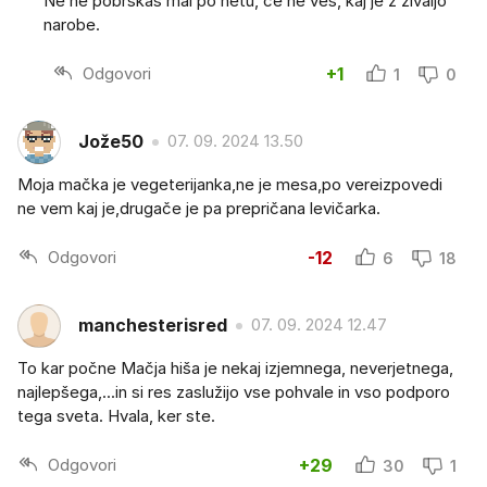
Ne ne pobrskaš mal po netu, če ne veš, kaj je z živaljo
narobe.
Odgovori
+1
1
0
Jože50
07. 09. 2024 13.50
Moja mačka je vegeterijanka,ne je mesa,po vereizpovedi
ne vem kaj je,drugače je pa prepričana levičarka.
Odgovori
-12
6
18
manchesterisred
07. 09. 2024 12.47
To kar počne Mačja hiša je nekaj izjemnega, neverjetnega,
najlepšega,...in si res zaslužijo vse pohvale in vso podporo
tega sveta. Hvala, ker ste.
Odgovori
+29
30
1