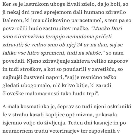
Ker se je lastnikom uboge živali zdelo, da jo boli, so
ji nekaj dni pred sprejemom dali humano zdravilo
Daleron, ki ima učinkovino paracetamol, s tem pa so
povzročili hudo zastrupitev mačke.
"Mucko Dori
smo z intenzivno terapijo nemudoma pričeli
zdraviti; še vedno smo ob njej 24 ur na dan, saj se
lahko vse hitro spremeni, tudi na slabše,"
so nam
povedali. Njeno zdravljenje zahteva veliko naporov
in tudi stroškov, a kot so poudarili v zavetišču, so
najhujši čustveni napori, "saj je resnično težko
gledati ubogo malo, nič krivo bitje, ki zaradi
človeške malomarnosti tako hudo trpi".
A mala kosmatinka je, čeprav so tudi njeni oskrbniki
le v strahu kazali kapljice optimizma, pokazala
izjemno voljo do življenja. Teden dni kasneje in po
neumornem trudu veterinarjev ter zaposlenih v