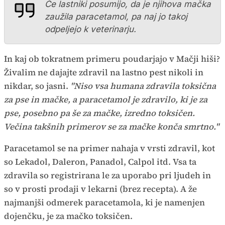
Če lastniki posumijo, da je njihova mačka
zaužila paracetamol, pa naj jo takoj
odpeljejo k veterinarju.
In kaj ob tokratnem primeru poudarjajo v Mačji hiši?
Živalim ne dajajte zdravil na lastno pest nikoli in
nikdar, so jasni.
"Niso vsa humana zdravila toksična
za pse in mačke, a paracetamol je zdravilo, ki je za
pse, posebno pa še za mačke, izredno toksičen.
Večina takšnih primerov se za mačke konča smrtno."
Paracetamol se na primer nahaja v vrsti zdravil, kot
so Lekadol, Daleron, Panadol, Calpol itd. Vsa ta
zdravila so registrirana le za uporabo pri ljudeh in
so v prosti prodaji v lekarni (brez recepta). A že
najmanjši odmerek paracetamola, ki je namenjen
dojenčku, je za mačko toksičen.