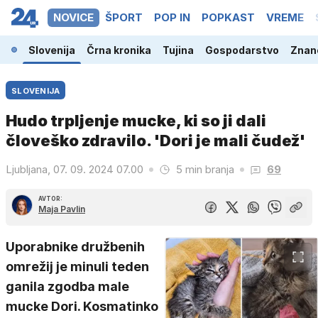
NOVICE
ŠPORT
POP IN
POPKAST
VREME
Slovenija
Črna kronika
Tujina
Gospodarstvo
Znano
SLOVENIJA
Hudo trpljenje mucke, ki so ji dali
človeško zdravilo. 'Dori je mali čudež'
Ljubljana, 07. 09. 2024 07.00
5 min branja
69
AVTOR:
Maja Pavlin
Uporabnike družbenih
omrežij je minuli teden
ganila zgodba male
mucke Dori. Kosmatinko