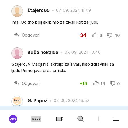
štajerc65
07. 09. 2024 11.49
Ima. Očitno bolj skrbimo za živali kot za ljudi.
Odgovori
-34
6
40
Buča hokaido
07. 09. 2024 13.40
Štajerc, v Mačji hiši skrbijo za živali, niso zdravniki za
ljudi. Primerjava brez smisla.
Odgovori
+16
16
0
G. Papež
07. 09. 2024 13.57
Mogoče primerjava res, ampak če bi lepe prakse
veterine ( govorim iz lastnih izkušenj ), prenesli v
zdravstvo, slabše ne bi bilo.