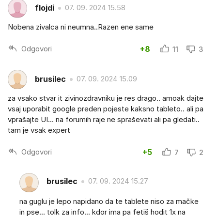
flojdi
07. 09. 2024 15.58
Nobena zivalca ni neumna..Razen ene same
Odgovori
+8
11
3
brusilec
07. 09. 2024 15.09
za vsako stvar it zivinozdravniku je res drago.. amoak dajte
vsaj uporabit google preden pojeste kaksno tableto.. ali pa
vprašajte UI... na forumih raje ne spraševati ali pa gledati..
tam je vsak expert
Odgovori
+5
7
2
brusilec
07. 09. 2024 15.27
na guglu je lepo napidano da te tablete niso za mačke
in pse... tolk za info... kdor ima pa fetiš hodit 1x na