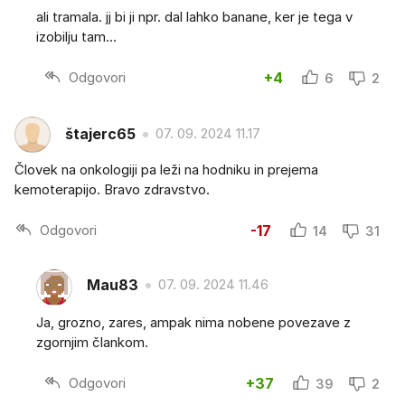
ali tramala. jj bi ji npr. dal lahko banane, ker je tega v
izobilju tam...
Odgovori
+4
6
2
štajerc65
07. 09. 2024 11.17
Človek na onkologiji pa leži na hodniku in prejema
kemoterapijo. Bravo zdravstvo.
Odgovori
-17
14
31
Mau83
07. 09. 2024 11.46
Ja, grozno, zares, ampak nima nobene povezave z
zgornjim člankom.
Odgovori
+37
39
2