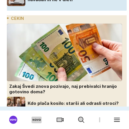
CEKIN
Zakaj Švedi znova pozivajo, naj prebivalci hranijo
gotovino doma?
Kdo plača kosilo: starši ali odrasli otroci?
Razprava deli družine po vsem svetu
Stvari, za katere ljudje po 40. letu z