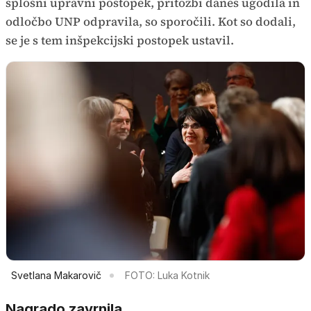
splošni upravni postopek, pritožbi danes ugodila in
odločbo UNP odpravila, so sporočili. Kot so dodali,
se je s tem inšpekcijski postopek ustavil.
Svetlana Makarovič
FOTO: Luka Kotnik
Nagrado zavrnila