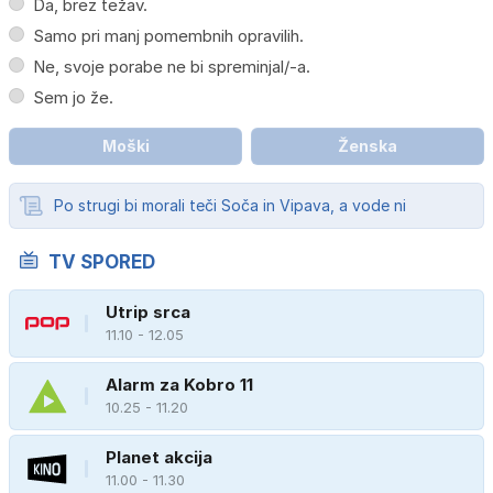
Da, brez težav.
Samo pri manj pomembnih opravilih.
Ne, svoje porabe ne bi spreminjal/-a.
Sem jo že.
Moški
Ženska
Po strugi bi morali teči Soča in Vipava, a vode ni
TV SPORED
Utrip srca
11.10 - 12.05
Alarm za Kobro 11
10.25 - 11.20
Planet akcija
11.00 - 11.30