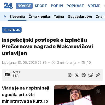
NOVICE
ŠPORT
POP IN
POPKAST
VREME
Slovenija
Črna kronika
Tujina
Gospodarstvo
Znano
SLOVENIJA
Inšpekcijski postopek o izplačilu
Prešernove nagrade Makarovičevi
ustavljen
Ljubljana, 13. 05. 2026 22.32
2 min branja
10
AVTOR:
STA
Vlada je na dopisni seji
ugodila pritožbi
ministrstva za kulturo