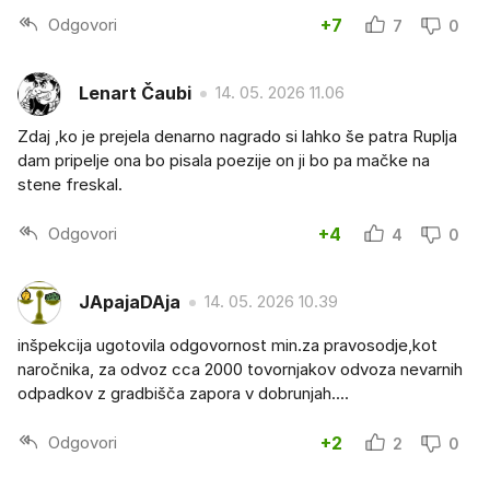
Odgovori
+7
7
0
Lenart Čaubi
14. 05. 2026 11.06
Zdaj ,ko je prejela denarno nagrado si lahko še patra Ruplja
dam pripelje ona bo pisala poezije on ji bo pa mačke na
stene freskal.
Odgovori
+4
4
0
JApajaDAja
14. 05. 2026 10.39
inšpekcija ugotovila odgovornost min.za pravosodje,kot
naročnika, za odvoz cca 2000 tovornjakov odvoza nevarnih
odpadkov z gradbišča zapora v dobrunjah....
Odgovori
+2
2
0