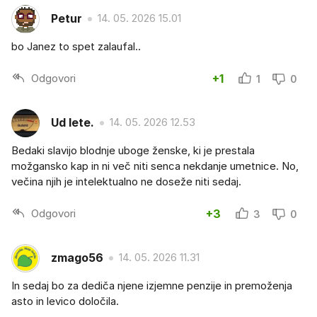
Petur
14. 05. 2026 15.01
bo Janez to spet zalaufal..
Odgovori
+1
1
0
Ud lete.
14. 05. 2026 12.53
Bedaki slavijo blodnje uboge ženske, ki je prestala
možgansko kap in ni več niti senca nekdanje umetnice. No,
večina njih je intelektualno ne doseže niti sedaj.
Odgovori
+3
3
0
zmago56
14. 05. 2026 11.31
In sedaj bo za dediča njene izjemne penzije in premoženja
asto in levico določila.