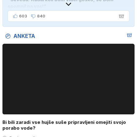
spomnil na vas!"
603
840
ANKETA
Bi bili zaradi vse hujše suše pripravljeni omejiti svojo
porabo vode?