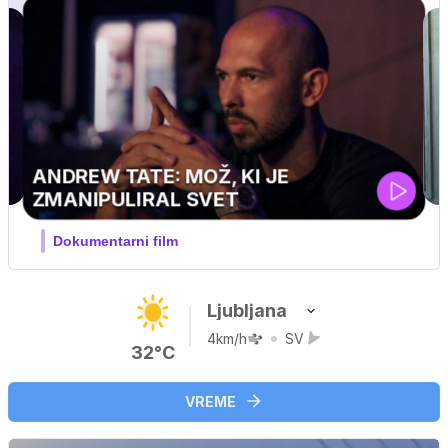
MOJ PRIJATELJ PINGVIN
Film meseca / družinski, pustolovski
Ljubljana
4km/h
SV
32°C
VREME