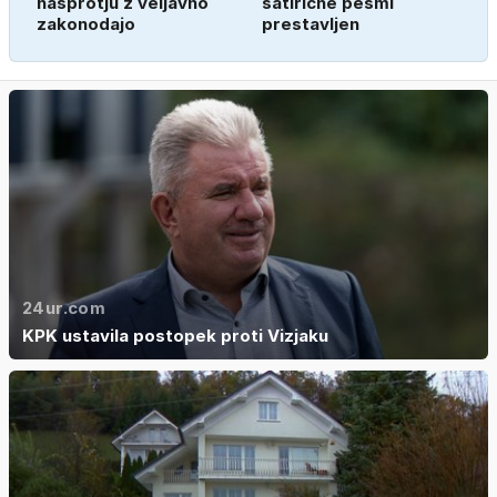
nasprotju z veljavno
satirične pesmi
zakonodajo
prestavljen
24ur.com
KPK ustavila postopek proti Vizjaku