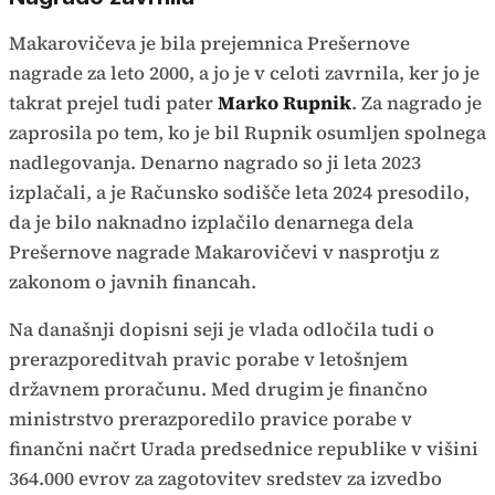
Makarovičeva je bila prejemnica Prešernove
nagrade za leto 2000, a jo je v celoti zavrnila, ker jo je
takrat prejel tudi pater
Marko Rupnik
. Za nagrado je
zaprosila po tem, ko je bil Rupnik osumljen spolnega
nadlegovanja. Denarno nagrado so ji leta 2023
izplačali, a je Računsko sodišče leta 2024 presodilo,
da je bilo naknadno izplačilo denarnega dela
Prešernove nagrade Makarovičevi v nasprotju z
zakonom o javnih financah.
Na današnji dopisni seji je vlada odločila tudi o
prerazporeditvah pravic porabe v letošnjem
državnem proračunu. Med drugim je finančno
ministrstvo prerazporedilo pravice porabe v
finančni načrt Urada predsednice republike v višini
364.000 evrov za zagotovitev sredstev za izvedbo