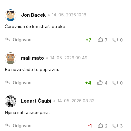
Jon Bacek
14. 05. 2026 10.18
Čarovnica še kar straši otroke !
Odgovori
+7
7
0
mali.mato
14. 05. 2026 09.49
Bo nova vlado to popravila.
Odgovori
+4
4
0
Lenart Čaubi
14. 05. 2026 08.33
Njena satira srce para.
Odgovori
-1
2
3