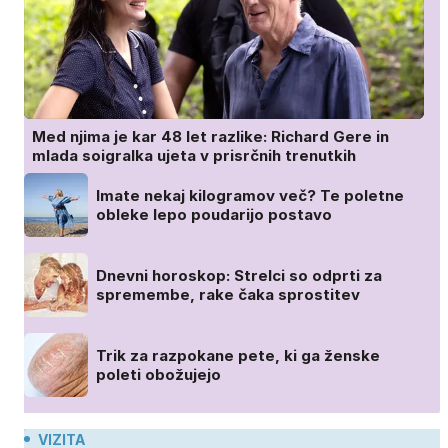
Med njima je kar 48 let razlike: Richard Gere in
mlada soigralka ujeta v prisrčnih trenutkih
Imate nekaj kilogramov več? Te poletne
obleke lepo poudarijo postavo
Dnevni horoskop: Strelci so odprti za
spremembe, rake čaka sprostitev
Trik za razpokane pete, ki ga ženske
poleti obožujejo
VIZITA