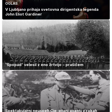
OGLAS
V Ljubljano prihaja svetovna dirigentska legenda
John Eliot Gardiner
'Spopad' velesil z eno žrtvijo – prašičem
Spektakularni neuspeh Cie: pijani agenti v rokah