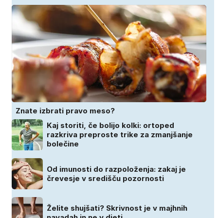
Znate izbrati pravo meso?
Kaj storiti, če bolijo kolki: ortoped
razkriva preproste trike za zmanjšanje
bolečine
Od imunosti do razpoloženja: zakaj je
črevesje v središču pozornosti
Želite shujšati? Skrivnost je v majhnih
navadah in ne v dieti