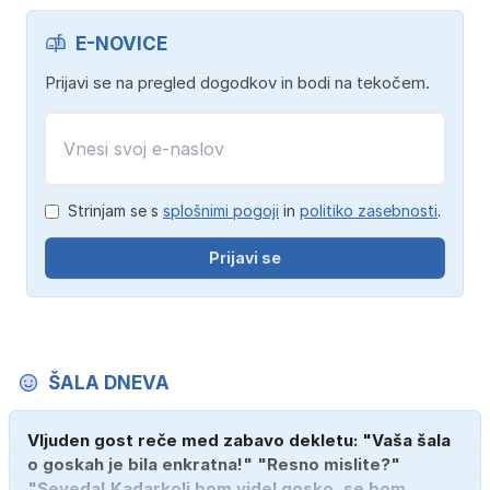
E-NOVICE
Prijavi se na pregled dogodkov in bodi na tekočem.
Strinjam se s
splošnimi pogoji
in
politiko zasebnosti
.
Prijavi se
ŠALA DNEVA
Vljuden gost reče med zabavo dekletu: "Vaša šala
o goskah je bila enkratna!" "Resno mislite?"
"Seveda! Kadarkoli bom videl gosko, se bom