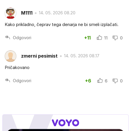
M1111
14. 05. 2026 08.20
Kako prikladno, čeprav tega denarja ne bi smeli izplačati.
Odgovori
+11
11
0
zmerni pesimist
14. 05. 2026 08.17
Pričakovano
Odgovori
+6
6
0