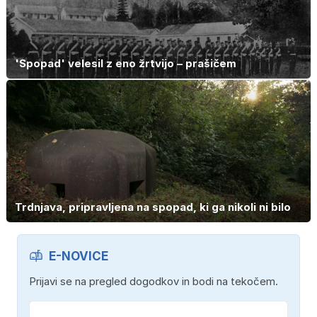
'Spopad' velesil z eno žrtvijo – prašičem
Trdnjava, pripravljena na spopad, ki ga nikoli ni bilo
E-NOVICE
Prijavi se na pregled dogodkov in bodi na tekočem.