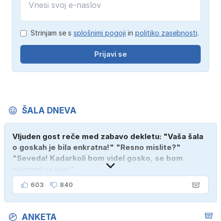
Strinjam se s
splošnimi pogoji
in
politiko zasebnosti
.
Prijavi se
ŠALA DNEVA
Vljuden gost reče med zabavo dekletu: "Vaša šala
o goskah je bila enkratna!" "Resno mislite?"
"Seveda! Kadarkoli bom videl gosko, se bom
spomnil na vas!"
603
840
ANKETA