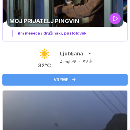
UEFA SUPERPOKAL
V živo na VOYO: sreda ob 20.30
Ljubljana
4km/h
SV
32°C
VREME