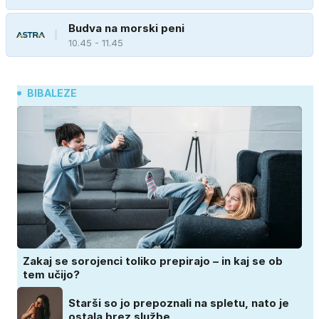
Budva na morski peni
10.45 - 11.45
BIBALEZE
Zakaj se sorojenci toliko prepirajo – in kaj se ob
tem učijo?
Starši so jo prepoznali na spletu, nato je
ostala brez službe