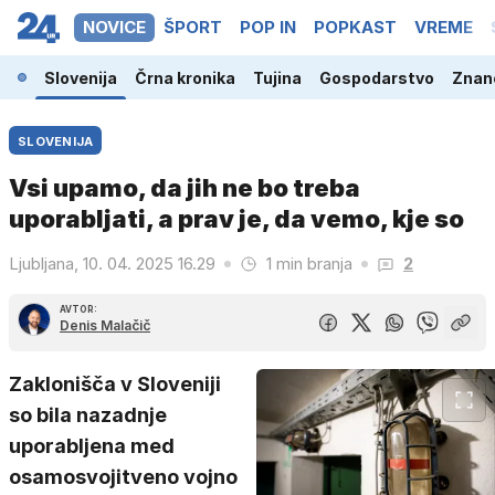
NOVICE
ŠPORT
POP IN
POPKAST
VREME
Slovenija
Črna kronika
Tujina
Gospodarstvo
Znano
SLOVENIJA
Vsi upamo, da jih ne bo treba
uporabljati, a prav je, da vemo, kje so
Ljubljana, 10. 04. 2025 16.29
1 min branja
2
AVTOR:
Denis Malačič
Zaklonišča v Sloveniji
so bila nazadnje
uporabljena med
osamosvojitveno vojno