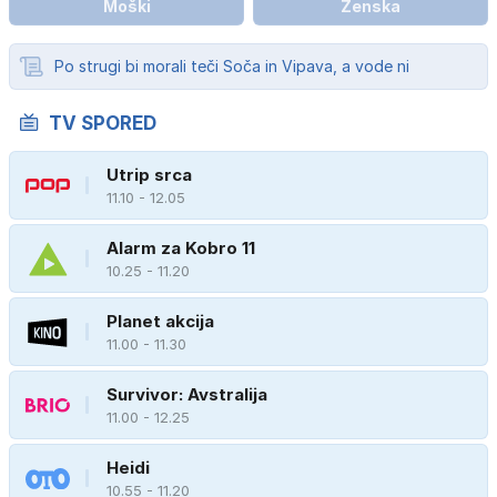
Moški
Ženska
Po strugi bi morali teči Soča in Vipava, a vode ni
TV SPORED
Utrip srca
11.10 - 12.05
Alarm za Kobro 11
10.25 - 11.20
Planet akcija
11.00 - 11.30
Survivor: Avstralija
11.00 - 12.25
Heidi
10.55 - 11.20