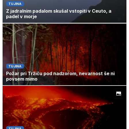
TUJINA
Z jadralnim padalom skušal vstopiti v Ceuto, a
padel v morje
TUJINA
Požar pri Tržiču pod nadzorom, nevarnost še ni
povsem mimo
TUJINA