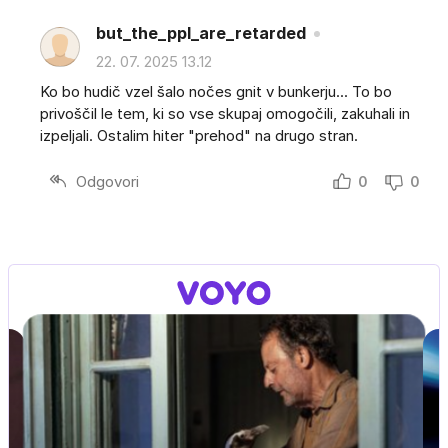
but_the_ppl_are_retarded
22. 07. 2025 13.12
Ko bo hudič vzel šalo nočes gnit v bunkerju... To bo
privoščil le tem, ki so vse skupaj omogočili, zakuhali in
izpeljali. Ostalim hiter "prehod" na drugo stran.
Odgovori
0
0