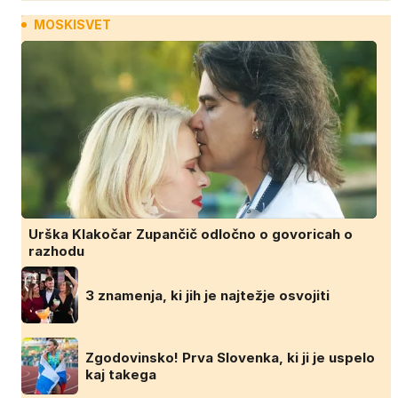
MOSKISVET
Urška Klakočar Zupančič odločno o govoricah o
razhodu
3 znamenja, ki jih je najtežje osvojiti
Zgodovinsko! Prva Slovenka, ki ji je uspelo
kaj takega