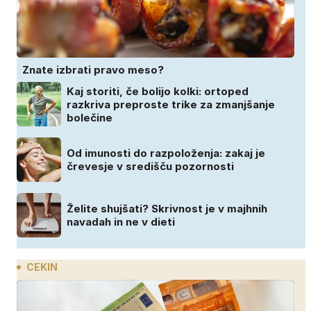
Znate izbrati pravo meso?
Kaj storiti, če bolijo kolki: ortoped
razkriva preproste trike za zmanjšanje
bolečine
Od imunosti do razpoloženja: zakaj je
črevesje v središču pozornosti
Želite shujšati? Skrivnost je v majhnih
navadah in ne v dieti
CEKIN