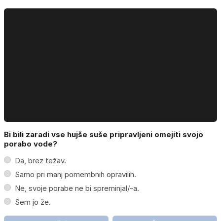
Bi bili zaradi vse hujše suše pripravljeni omejiti svojo
porabo vode?
Da, brez težav.
Samo pri manj pomembnih opravilih.
Ne, svoje porabe ne bi spreminjal/-a.
Sem jo že.