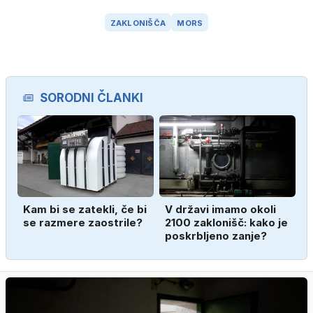
ZAKLONIŠČA
MORS
SORODNI ČLANKI
Kam bi se zatekli, če bi
V državi imamo okoli
se razmere zaostrile?
2100 zaklonišč: kako je
poskrbljeno zanje?