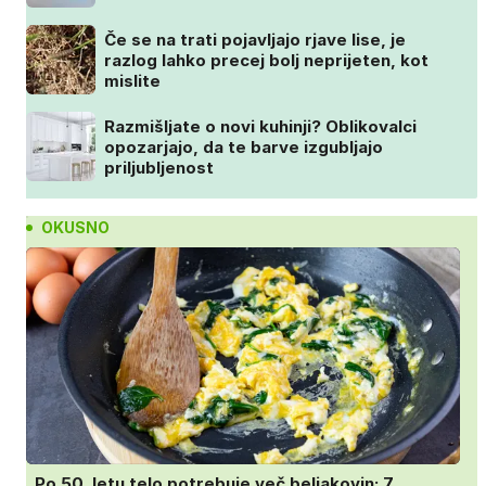
Če se na trati pojavljajo rjave lise, je
razlog lahko precej bolj neprijeten, kot
mislite
Razmišljate o novi kuhinji? Oblikovalci
opozarjajo, da te barve izgubljajo
priljubljenost
OKUSNO
Po 50. letu telo potrebuje več beljakovin: 7