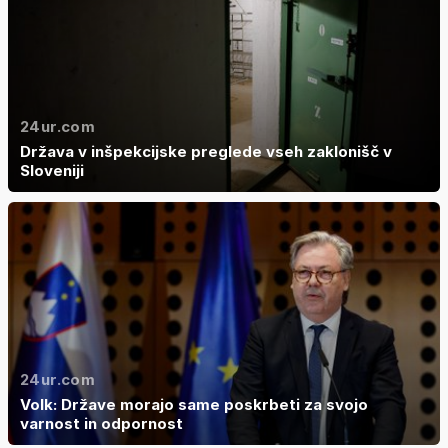
24ur.com
Država v inšpekcijske preglede vseh zaklonišč v
Sloveniji
24ur.com
Volk: Države morajo same poskrbeti za svojo
varnost in odpornost