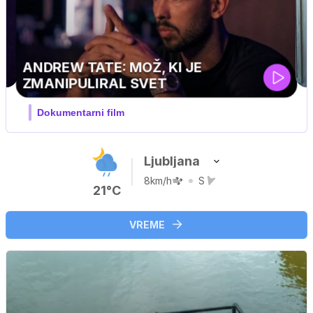
MOJ PRIJATELJ PINGVIN
Film meseca / družinski, pustolovski
Ljubljana
8km/h
S
21°C
VREME