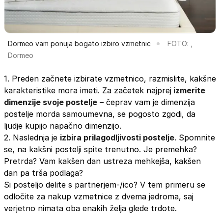
Dormeo vam ponuja bogato izbiro vzmetnic
FOTO: ,
Dormeo
1. Preden začnete izbirate vzmetnico, razmislite, kakšne
karakteristike mora imeti. Za začetek najprej
izmerite
dimenzije svoje postelje
– čeprav vam je dimenzija
postelje morda samoumevna, se pogosto zgodi, da
ljudje kupijo napačno dimenzijo.
2. Naslednja je
izbira prilagodljivosti postelje
. Spomnite
se, na kakšni postelji spite trenutno. Je premehka?
Pretrda? Vam kakšen dan ustreza mehkejša, kakšen
dan pa trša podlaga?
Si posteljo delite s partnerjem-/ico? V tem primeru se
odločite za nakup vzmetnice z dvema jedroma, saj
verjetno nimata oba enakih želja glede trdote.