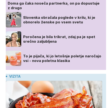
Doma ga čaka noseča partnerka, on pa dopustuje
z drugo
Slovenka obračala poglede v krilu, ki je
obnorelo ženske po vsem svetu
Poročena je bila trikrat, zdaj pa je spet
srečno zaljubljena
To je pijača, ki jo letošnje poletje naročajo
vsi - nova poletna klasika
VIZITA