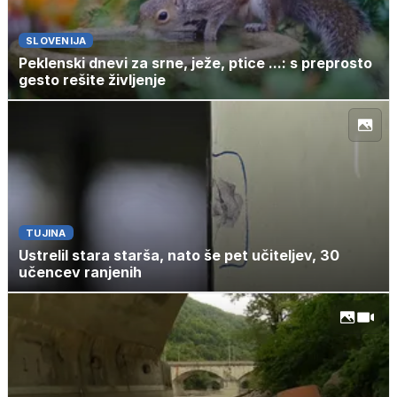
SLOVENIJA
Peklenski dnevi za srne, ježe, ptice ...: s preprosto
gesto rešite življenje
TUJINA
Ustrelil stara starša, nato še pet učiteljev, 30
učencev ranjenih