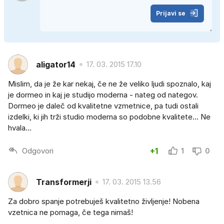
Prijavi se
aligator14
17. 03. 2015 17.10
Mislim, da je že kar nekaj, če ne že veliko ljudi spoznalo, kaj
je dormeo in kaj je studijo moderna - nateg od nategov.
Dormeo je daleč od kvalitetne vzmetnice, pa tudi ostali
izdelki, ki jih trži studio moderna so podobne kvalitete... Ne
hvala...
Odgovori
+1
1
0
Transformerji
17. 03. 2015 13.56
Za dobro spanje potrebuješ kvalitetno življenje! Nobena
vzetnica ne pomaga, če tega nimaš!