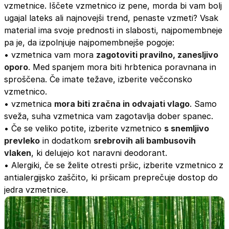
vzmetnice. Iščete vzmetnico iz pene, morda bi vam bolj
ugajal lateks ali najnovejši trend, penaste vzmeti? Vsak
material ima svoje prednosti in slabosti, najpomembneje
pa je, da izpolnjuje najpomembnejše pogoje:
• vzmetnica vam mora
zagotoviti pravilno, zanesljivo
oporo
. Med spanjem mora biti hrbtenica poravnana in
sproščena. Če imate težave, izberite večconsko
vzmetnico.
• vzmetnica
mora biti zračna in odvajati vlago
. Samo
sveža, suha vzmetnica vam zagotavlja dober spanec.
• Če se veliko potite, izberite vzmetnico
s snemljivo
prevleko
in dodatkom
srebrovih ali bambusovih
vlaken
, ki delujejo kot naravni deodorant.
• Alergiki, če se želite otresti pršic, izberite vzmetnico z
antialergijsko zaščito, ki pršicam preprečuje dostop do
jedra vzmetnice.