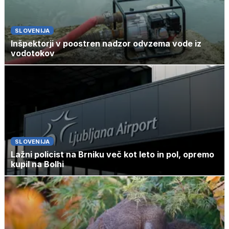
SLOVENIJA
Inšpektorji v poostren nadzor odvzema vode iz
vodotokov
SLOVENIJA
Lažni policist na Brniku več kot leto in pol, opremo
kupil na Bolhi