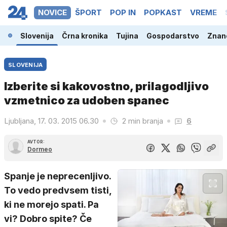
NOVICE
ŠPORT
POP IN
POPKAST
VREME
Slovenija
Črna kronika
Tujina
Gospodarstvo
Znano
SLOVENIJA
Izberite si kakovostno, prilagodljivo
vzmetnico za udoben spanec
Ljubljana, 17. 03. 2015 06.30
2 min branja
6
AVTOR:
Dormeo
Spanje je neprecenljivo.
To vedo predvsem tisti,
ki ne morejo spati. Pa
vi? Dobro spite? Če