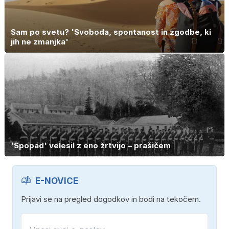
Sam po svetu? 'Svoboda, spontanost in zgodbe, ki
jih ne zmanjka'
'Spopad' velesil z eno žrtvijo – prašičem
E-NOVICE
Prijavi se na pregled dogodkov in bodi na tekočem.