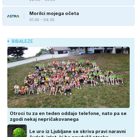
Morilci mojega očeta
01.30 - 04.35
BIBALEZE
Otroci tu za en teden oddajo telefone, nato pa se
zgodi nekaj nepričakovanega
Le uro iz Ljubljane se skriva pravi naravni