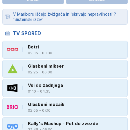
V Mariboru iščejo žvižgača in 'skrivajo nepravilnosti'?
'Sistemski izziv'
TV SPORED
Botri
02.35 - 03.30
Glasbeni mikser
02.25 - 06.00
Vsi do zadnjega
01.10 - 04.35
Glasbeni mozaik
02.05 - 07.10
Kally's Mashup - Pot do zvezde
22.45 - 06.00