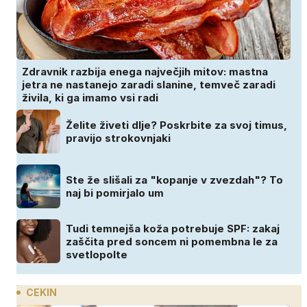
Zdravnik razbija enega največjih mitov: mastna
jetra ne nastanejo zaradi slanine, temveč zaradi
živila, ki ga imamo vsi radi
Želite živeti dlje? Poskrbite za svoj timus,
pravijo strokovnjaki
Ste že slišali za "kopanje v zvezdah"? To
naj bi pomirjalo um
Tudi temnejša koža potrebuje SPF: zakaj
zaščita pred soncem ni pomembna le za
svetlopolte
CEKIN