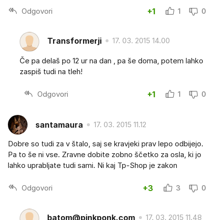
Odgovori
+1
1
0
Transformerji
17. 03. 2015 14.00
Če pa delaš po 12 ur na dan , pa še doma, potem lahko
zaspiš tudi na tleh!
Odgovori
+1
1
0
santamaura
17. 03. 2015 11.12
Dobre so tudi za v štalo, saj se kravjeki prav lepo odbijejo.
Pa to še ni vse. Zravne dobite zobno ščetko za osla, ki jo
lahko uprabljate tudi sami. Ni kaj Tp-Shop je zakon
Odgovori
+3
3
0
batom@pinkponk.com
17. 03. 2015 11.48