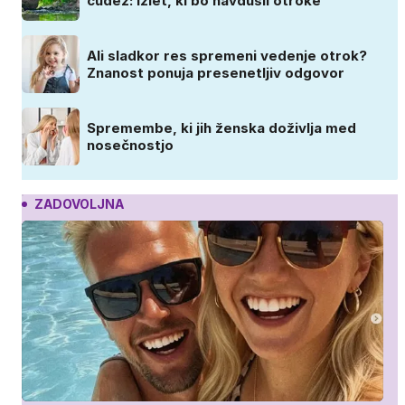
čudež: izlet, ki bo navdušil otroke
Ali sladkor res spremeni vedenje otrok?
Znanost ponuja presenetljiv odgovor
Spremembe, ki jih ženska doživlja med
nosečnostjo
ZADOVOLJNA