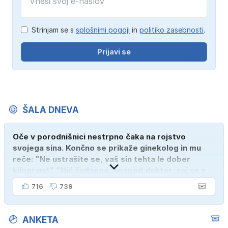
Strinjam se s
splošnimi pogoji
in
politiko zasebnosti
.
Prijavi se
ŠALA DNEVA
Oče v porodnišnici nestrpno čaka na rojstvo
svojega sina. Končno se prikaže ginekolog in mu
reče: "Ne ustrašite se, vaš sin tehta le dober
kilogram!" "Nič čudnega, gospod doktor, saj se z
ženo poznava šele tri mesece."
716
739
ANKETA