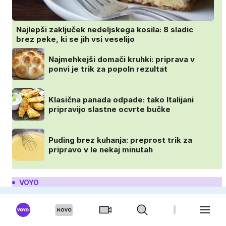
Najlepši zaključek nedeljskega kosila: 8 sladic
brez peke, ki se jih vsi veselijo
Najmehkejši domači kruhki: priprava v
ponvi je trik za popoln rezultat
Klasična panada odpade: tako Italijani
pripravijo slastne ocvrte bučke
Puding brez kuhanja: preprost trik za
pripravo v le nekaj minutah
VOYO