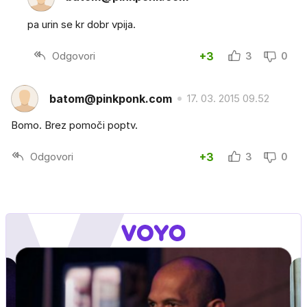
pa urin se kr dobr vpija.
Odgovori
+3
3
0
batom@pinkponk.com
17. 03. 2015 09.52
Bomo. Brez pomoči poptv.
Odgovori
+3
3
0