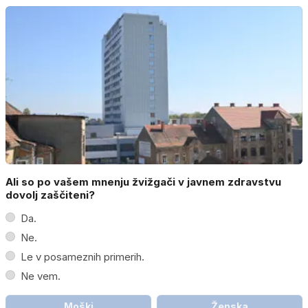
Ali so po vašem mnenju žvižgači v javnem zdravstvu
dovolj zaščiteni?
Da.
Ne.
Le v posameznih primerih.
Ne vem.
Moški
Ženska