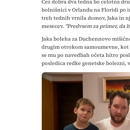
Čez dobra dva tedna bo celotna dru
bolnišnici v Orlandu na Floridi po in
treh tednih vrnila domov, Jaka in n
mesecev.
"Predvsem za primer, da bi
Jaka boleha za Duchennovo mišično d
drugim otrokom samoumevne, kot so
se mu po navedbah očeta hitro posla
posledica redke genetske bolezni, 