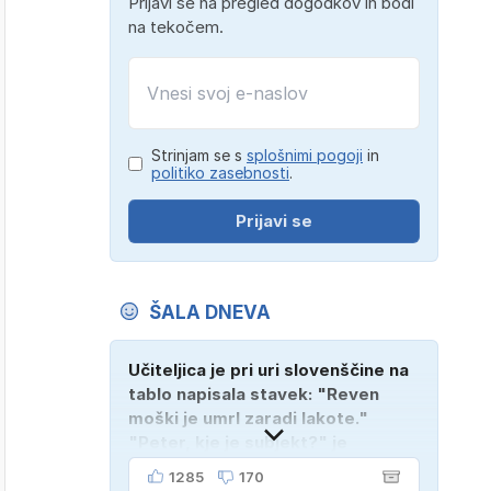
Prijavi se na pregled dogodkov in bodi
na tekočem.
Strinjam se s
splošnimi pogoji
in
politiko zasebnosti
.
Prijavi se
ŠALA DNEVA
Učiteljica je pri uri slovenščine na
tablo napisala stavek: "Reven
moški je umrl zaradi lakote."
"Peter, kje je subjekt?" je
vprašala. "Verjetno na
1285
170
pokopališču!"