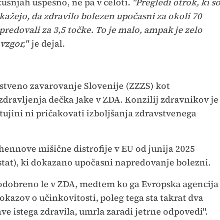
ušnjah uspešno, ne pa v celoti.
"Pregledi otrok, ki s
, kažejo, da zdravilo bolezen upočasni za okoli 70
predovali za 3,5 točke. To je malo, ampak je zelo
vzgor,"
je dejal.
vstveno zavarovanje Slovenije (ZZZS) kot
zdravljenja dečka Jake v ZDA. Konzilij zdravnikov je
tujini ni pričakovati izboljšanja zdravstvenega
chennove mišične distrofije v EU od junija 2025
tat), ki dokazano upočasni napredovanje bolezni.
je odobreno le v ZDA, medtem ko ga Evropska agencija
 dokazov o učinkovitosti, poleg tega sta takrat dva
ve istega zdravila, umrla zaradi jetrne odpovedi".