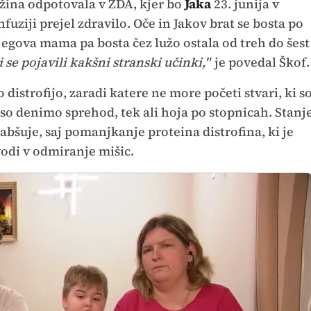
žina odpotovala v ZDA, kjer bo
Jaka
23. junija v
fuziji prejel zdravilo. Oče in Jakov brat se bosta po
jegova mama pa bosta čez lužo ostala od treh do šest
 se pojavili kakšni stranski učinki,"
je povedal Škof.
istrofijo, zaradi katere ne more početi stvari, ki s
 denimo sprehod, tek ali hoja po stopnicah. Stanj
bšuje, saj pomanjkanje proteina distrofina, ki je
vodi v odmiranje mišic.