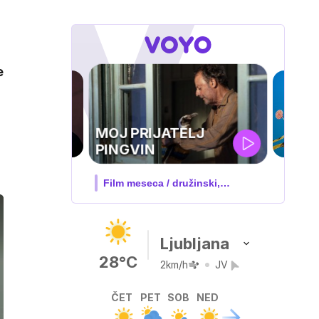
e
IQ 160
Nova hrvaška serija
Ljubljana
28°C
2km/h
JV
ČET
PET
SOB
NED