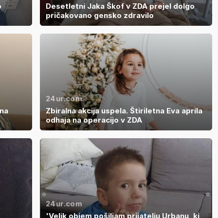
o
Desetletni Jaka Škof v ZDA prejel dolgo
pričakovano gensko zdravilo
24ur.com
lna
Zbiralna akcija uspela. Štiriletna Eva aprila
odhaja na operacijo v ZDA
24ur.com
'Velik objem pošiljam prijatelju Urbanu, ki