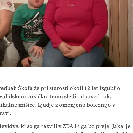
dbah Škofa že pri starosti okoli 12 let izgubijo
nvalidskem vozičku, temu sledi odpoved rok,
dihalne mišice. Ljudje z omenjeno boleznijo v
ravi.
vidys, ki so ga razvili v ZDA in ga bo prejel Jaka, je