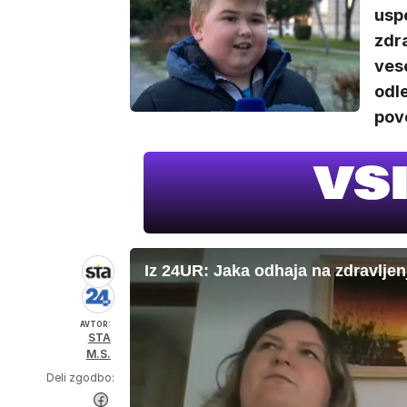
uspe
zdr
vese
odle
pov
Iz 24UR: Jaka odhaja na zdravljen
AVTOR:
STA
M.S.
Deli zgodbo: