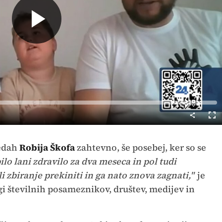
Predvajaj
Cel
nač
sedah
Robija Škofa
zahtevno, še posebej, ker so se
ilo lani zdravilo za dva meseca in pol tudi
zbiranje prekiniti in ga nato znova zagnati,"
je
ugi številnih posameznikov, društev, medijev in