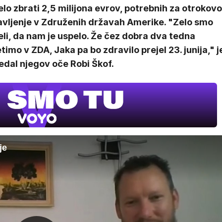
lo zbrati 2,5 milijona evrov, potrebnih za otrokovo
avljenje v Združenih državah Amerike. "Zelo smo
li, da nam je uspelo. Že čez dobra dva tedna
timo v ZDA, Jaka pa bo zdravilo prejel 23. junija," j
edal njegov oče Robi Škof.
je