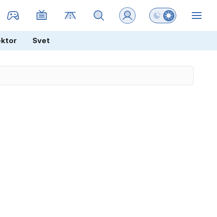
Preklopi barvni na
ZIN
ektor
Svet