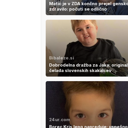
Matic je v ZDA končno prejel gensk
zdravilo: počuti se odlično
Bibaleze.si
Dobrodelna dražba za Jaka: origina
čelada slovenskih skakalcev
24ur.com
Borec Kris lepo napreduje: uspešno