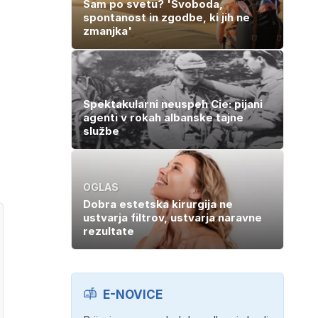
Sam po svetu? 'Svoboda,
spontanost in zgodbe, ki jih ne
zmanjka'
Spektakularni neuspeh Cie: pijani
agenti v rokah albanske tajne
službe
OGLAS
Dobra estetska kirurgija ne
ustvarja filtrov, ustvarja naravne
rezultate
E-NOVICE