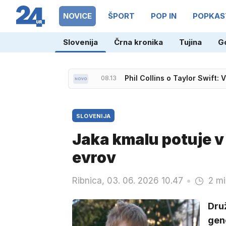
NOVICE
ŠPORT
POP IN
POPKAS
Slovenija
Črna kronika
Tujina
G
07.47
'Skrivni' otok na Hrvaškem 
08.13
Phil Collins o Taylor Swift:
SLOVENIJA
Jaka kmalu potuje v 
evrov
Ribnica, 03. 06. 2026 10.47
2 mi
Dru
gen