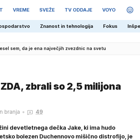
T
VREME
SVEŽE
TV ODDAJE
VOYO
MAGA
ospodarstvo
Znanost in tehnologija
Fokus
Inšp
raj za svingerje?
 Vesel sem, da je ena največjih zvezdnic na svetu
ZDA, zbrali so 2,5 milijona
n branja
49
žini devetletnega dečka Jake, ki ima hudo
etsko bolezen Duchennovo mišično distrofijo, je