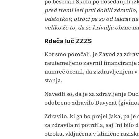
po besedah Škofa po dosedanjih izk
pred tremi leti prvi dobili zdravilo
odstotkov, otroci pa so od takrat na
veliko že to, da se krivulja obrne na
Rdeča luč ZZZS
Kot smo poročali, je Zavod za zdra
neutemeljeno zavrnil financiranje 
namreč ocenil, da z zdravljenjem v 
stanja.
Navedli so, da je za zdravljenje Du
odobreno zdravilo Duvyzat (givinos
Zdravilo, ki ga bo prejel Jaka, pa 
za zdravila ni potrdila, saj "ni bilo
otroka, vključena v klinične raziska