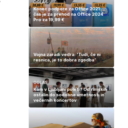
o
OGLAS
Konec podpore za Office 2021:
čas je za prehod na Office 2024
Pro za 19,99 €
Vojna zaradi vedra: 'Tudi, če ni
resnica, je to dobra zgodba'
OGLAS
Kam v Ljubljani poleti? Od rimskih
ostalin do sodobne umetnosti in
večernih koncertov