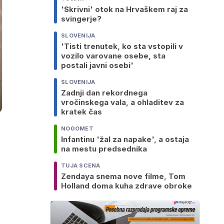
'Skrivni' otok na Hrvaškem raj za
svingerje?
SLOVENIJA
'Tisti trenutek, ko sta vstopili v
vozilo varovane osebe, sta
postali javni osebi'
SLOVENIJA
Zadnji dan rekordnega
vročinskega vala, a ohladitev za
kratek čas
NOGOMET
Infantinu 'žal za napake', a ostaja
na mestu predsednika
TUJA SCENA
Zendaya snema nove filme, Tom
Holland doma kuha zdrave obroke