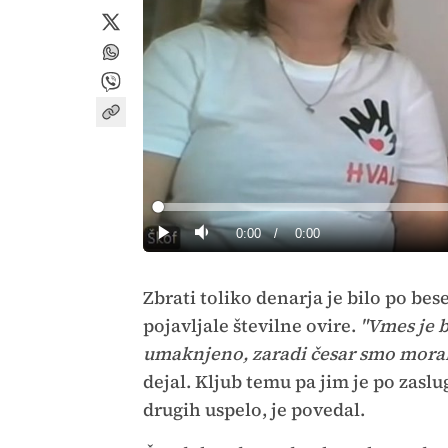
Loaded
:
0%
Current
0:00
/
Duration
0:00
Predvajaj
Tiho
Time
Zbrati toliko denarja je bilo po be
pojavljale številne ovire.
"Vmes je b
umaknjeno, zaradi česar smo morali 
dejal. Kljub temu pa jim je po zasl
drugih uspelo, je povedal.