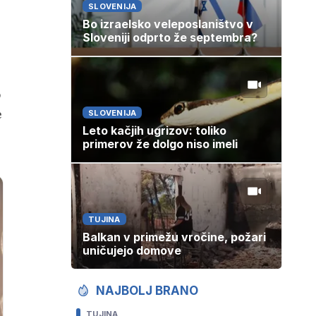
SLOVENIJA
Bo izraelsko veleposlaništvo v
Sloveniji odprto že septembra?
o
e
SLOVENIJA
Leto kačjih ugrizov: toliko
primerov že dolgo niso imeli
TUJINA
Balkan v primežu vročine, požari
uničujejo domove
NAJBOLJ BRANO
TUJINA