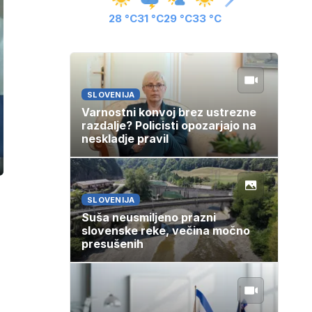
28 °C
31 °C
29 °C
33 °C
SLOVENIJA
Varnostni konvoj brez ustrezne
razdalje? Policisti opozarjajo na
neskladje pravil
ozaslonski
in
SLOVENIJA
Suša neusmiljeno prazni
slovenske reke, večina močno
presušenih