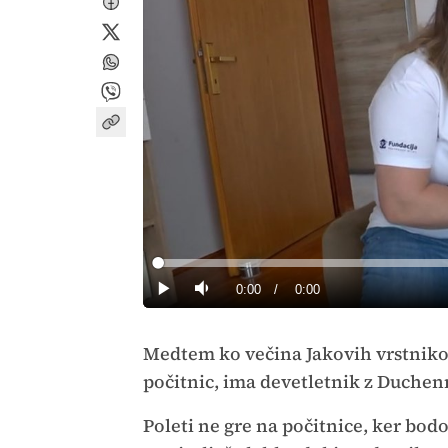
Loaded
:
0%
Current
0:00
/
Duration
0:00
Predvajaj
Tiho
Time
Medtem ko večina Jakovih vrstnikov 
počitnic, ima devetletnik z Duche
Poleti ne gre na počitnice, ker bodo