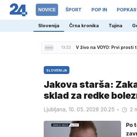
NOVICE
ŠPORT
POP IN
POPKAS
Slovenija
Črna kronika
Tujina
G
12.49
Je hčerka z OnlyFansom 'ka
13.22
V živo na VOYO: Prvi prosti 
SLOVENIJA
Jakova starša: Zaka
sklad za redke bolez
Ljubljana, 10. 05. 2026 20.25
2 
Po 
zavr