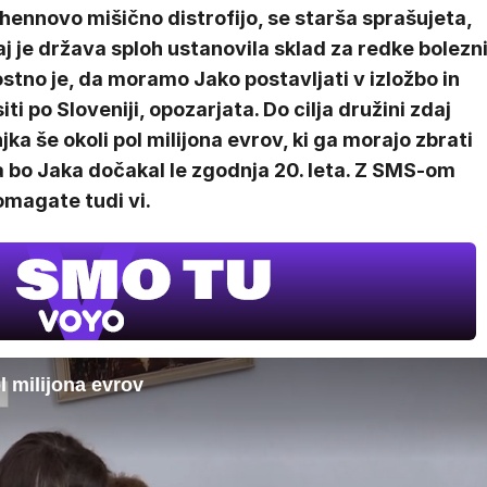
ennovo mišično distrofijo, se starša sprašujeta,
j je država sploh ustanovila sklad za redke bolezni
stno je, da moramo Jako postavljati v izložbo in
iti po Sloveniji, opozarjata. Do cilja družini zdaj
ka še okoli pol milijona evrov, ki ga morajo zbrati
 bo Jaka dočakal le zgodnja 20. leta. Z SMS-om
omagate tudi vi.
l milijona evrov