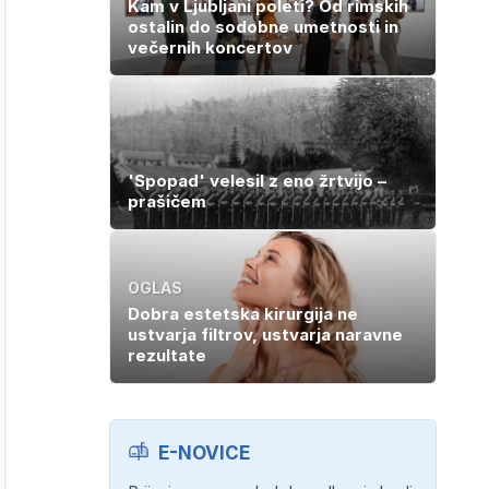
Kam v Ljubljani poleti? Od rimskih
ostalin do sodobne umetnosti in
večernih koncertov
'Spopad' velesil z eno žrtvijo –
prašičem
OGLAS
Dobra estetska kirurgija ne
ustvarja filtrov, ustvarja naravne
rezultate
E-NOVICE