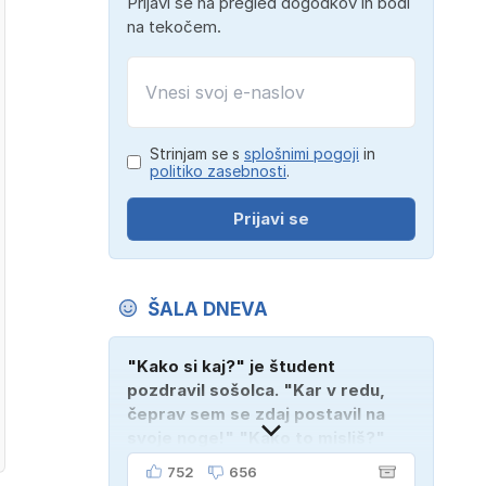
Prijavi se na pregled dogodkov in bodi
na tekočem.
Strinjam se s
splošnimi pogoji
in
politiko zasebnosti
.
Prijavi se
ŠALA DNEVA
"Kako si kaj?" je študent
pozdravil sošolca. "Kar v redu,
čeprav sem se zdaj postavil na
svoje noge!" "Kako to misliš?"
"Oče mi je vzel avto!"
752
656