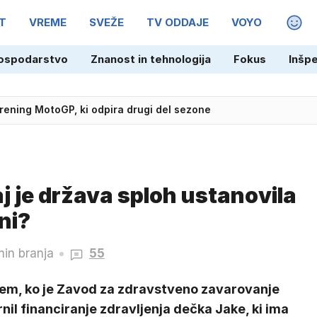
T
VREME
SVEŽE
TV ODDAJE
VOYO
MAGA
ospodarstvo
Znanost in tehnologija
Fokus
Inšp
rma' za Charlieja Sheena?
trening MotoGP, ki odpira drugi del sezone
j je država sploh ustanovila
ni?
min branja
55
tem, ko je Zavod za zdravstveno zavarovanje
nil financiranje zdravljenja dečka Jake, ki ima