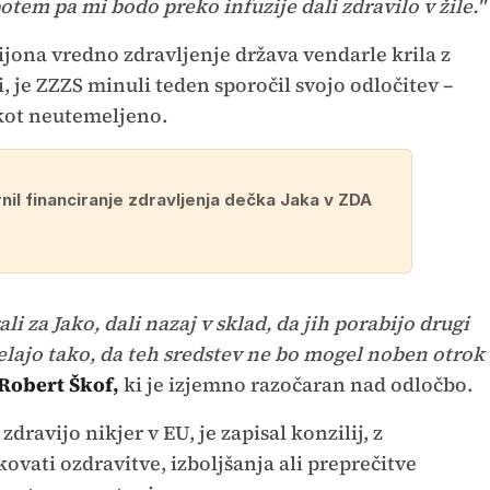
potem pa mi bodo preko infuzije dali zdravilo v žile."
lijona vredno zdravljenje država vendarle krila z
, je ZZZS minuli teden sporočil svojo odločitev –
 kot neutemeljeno.
nil financiranje zdravljenja dečka Jaka v ZDA
ali za Jako, dali nazaj v sklad, da jih porabijo drugi
elajo tako, da teh sredstev ne bo mogel noben otrok
Robert Škof,
ki je izjemno razočaran nad odločbo.
dravijo nikjer v EU, je zapisal konzilij, z
kovati ozdravitve, izboljšanja ali preprečitve