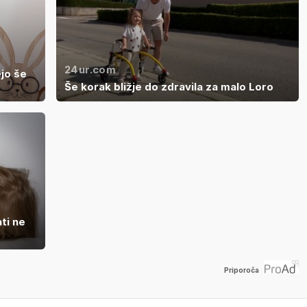
24ur.com
jo še
Še korak bližje do zdravila za malo Loro
ti ne
Priporoča