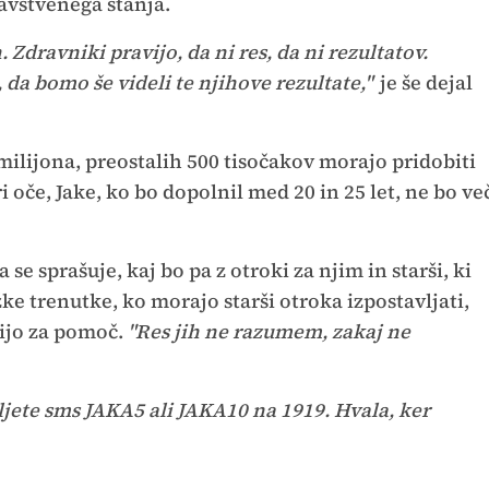
avstvenega stanja.
. Zdravniki pravijo, da ni res, da ni rezultatov.
da bomo še videli te njihove rezultate,"
je še dejal
 milijona, preostalih 500 tisočakov morajo pridobiti
 oče, Jake, ko bo dopolnil med 20 in 25 let, ne bo ve
 se sprašuje, kaj bo pa z otroki za njim in starši, ki
ke trenutke, ko morajo starši otroka izpostavljati,
enijo za pomoč.
"Res jih ne razumem, zakaj ne
jete sms JAKA5 ali JAKA10 na 1919. Hvala, ker