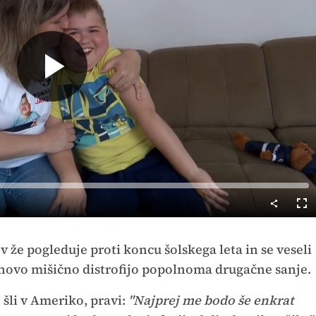
Predvajaj
Cel
nač
že pogleduje proti koncu šolskega leta in se veseli
nnovo mišično distrofijo popolnoma drugačne sanje.
 šli v Ameriko, pravi:
"Najprej me bodo še enkrat