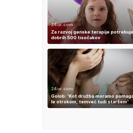
24ur.com
Za razvoj genske terapije potrebuje
dobrih 500 tisočakov
24ur.com
Golob: 'Kot družba moramo pomaga
le otrokom, temveč tudi staršem'