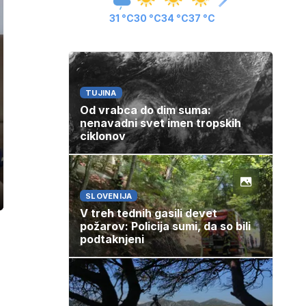
31 °C
30 °C
34 °C
37 °C
TUJINA
Od vrabca do dim suma:
nenavadni svet imen tropskih
ciklonov
SLOVENIJA
ozaslonski
in
V treh tednih gasili devet
požarov: Policija sumi, da so bili
podtaknjeni