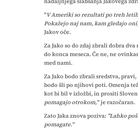
nadaljnjega slabšanja Jakovega zdr
"
V Ameriki so rezultati po treh letih
Pokažejo naj nam, kam gledajo oni, 
Jakov oče.
Za Jako so do zdaj zbrali dobra dva
do konca meseca. Če ne, ne ovinkari
med nami.
Za Jako bodo zbrali sredstva, pravi, a
bodo šli po njihovi poti. Omenja tež
kot bi bil v izložbi, in prositi Slov
pomagajo otrokom,"
je razočaran.
Zato Jaka znova poziva:
"Lahko pošl
pomagate."