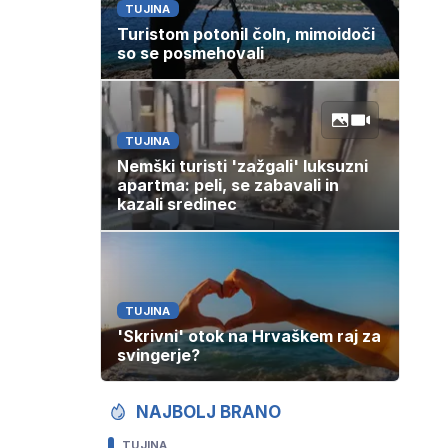
TUJINA
Turistom potonil čoln, mimoidoči
so se posmehovali
TUJINA
Nemški turisti 'zažgali' luksuzni
apartma: peli, se zabavali in
kazali sredinec
TUJINA
'Skrivni' otok na Hrvaškem raj za
svingerje?
NAJBOLJ BRANO
TUJINA