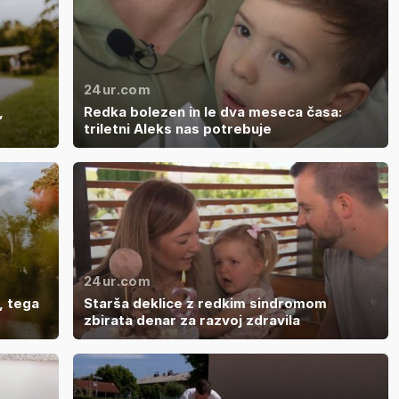
24ur.com
,
Redka bolezen in le dva meseca časa:
triletni Aleks nas potrebuje
24ur.com
, tega
Starša deklice z redkim sindromom
zbirata denar za razvoj zdravila