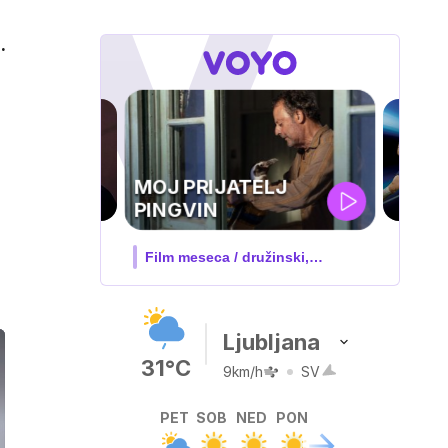
.
UEFA
SUPERPOKAL
V živo na VOYO: sreda ob 20.30
Ljubljana
31°C
9km/h
SV
PET
SOB
NED
PON