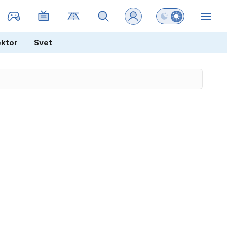
Preklopi barvni na
ZIN
ektor
Svet