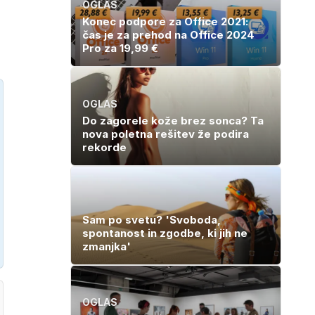
OGLAS
Konec podpore za Office 2021:
čas je za prehod na Office 2024
Pro za 19,99 €
OGLAS
Do zagorele kože brez sonca? Ta
nova poletna rešitev že podira
rekorde
Sam po svetu? 'Svoboda,
spontanost in zgodbe, ki jih ne
zmanjka'
OGLAS