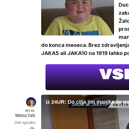
Duch
zaka
Žalo
pros
manj
do konca meseca. Brez zdravljenja
JAKA5 ali JAKA10 na 1919 lahko p
Iz 24UR: Do cilja jim manjka še po
AVTOR:
Manca Turk
Deli zgodbo: