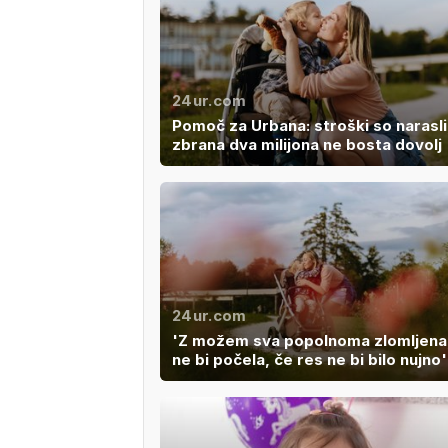
24ur.com
Pomoč za Urbana: stroški so narasli
zbrana dva milijona ne bosta dovolj
24ur.com
'Z možem sva popolnoma zlomljena
ne bi počela, če res ne bi bilo nujno'