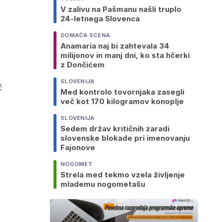
V zalivu na Pašmanu našli truplo
24-letnega Slovenca
DOMAČA SCENA
Anamaria naj bi zahtevala 34
milijonov in manj dni, ko sta hčerki
z Dončićem
SLOVENIJA
č
Med kontrolo tovornjaka zasegli
več kot 170 kilogramov konoplje
SLOVENIJA
Sedem držav kritičnih zaradi
slovenske blokade pri imenovanju
Fajonove
NOGOMET
Strela med tekmo vzela življenje
mlademu nogometašu