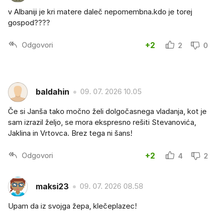
v Albaniji je kri matere daleč nepomembna.kdo je torej
gospod????
Odgovori
+2
2
0
baldahin
09. 07. 2026 10.05
Če si Janša tako močno želi dolgočasnega vladanja, kot je
sam izrazil željo, se mora ekspresno rešiti Stevanovića,
Jaklina in Vrtovca. Brez tega ni šans!
Odgovori
+2
4
2
maksi23
09. 07. 2026 08.58
Upam da iz svojga žepa, klečeplazec!