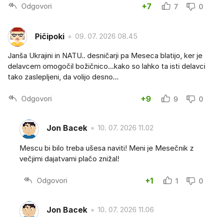
Odgovori
+7
7
0
Pičipoki
09. 07. 2026 08.45
Janša Ukrajini in NATU.. desničarji pa Meseca blatijo, ker je
delavcem omogočil božičnico...kako so lahko ta isti delavci
tako zaslepljeni, da volijo desno...
Odgovori
+9
9
0
Jon Bacek
10. 07. 2026 11.02
Mescu bi bilo treba ušesa naviti! Meni je Mesečnik z
večjimi dajatvami plačo znižal!
Odgovori
+1
1
0
Jon Bacek
10. 07. 2026 11.06