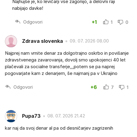
Najhujše je, ko levičarji vse zagonijo, a delovni raji
nabijajo davke!
Odgovori
+1
1
0
Zdrava slovenka
09. 07. 2026 08.00
Najprej nam vrnite denar za dolgotrajno oskrbo in povišanje
zdravstvenega zavarovanja, dovolj smo upokojenci 40 let
plačevali za socialne transferje,,,potem se pa naprej
pogovarjate kam z denarjem, še najmanj pa v Ukrajino
Odgovori
+6
7
1
Pupa73
08. 07. 2026 21.42
kar naj da svoj denar al pa od desničarjev zagrizenih