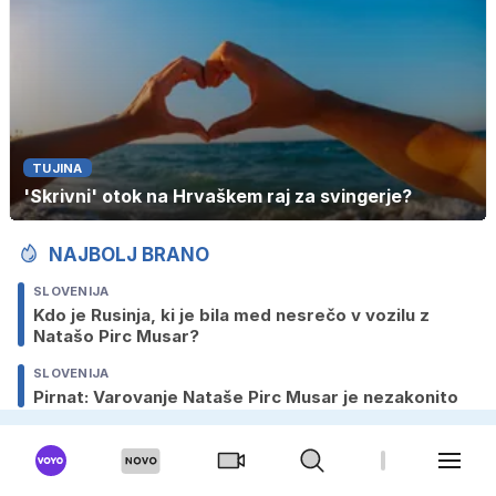
TUJINA
'Skrivni' otok na Hrvaškem raj za svingerje?
NAJBOLJ BRANO
SLOVENIJA
Kdo je Rusinja, ki je bila med nesrečo v vozilu z
Natašo Pirc Musar?
SLOVENIJA
Pirnat: Varovanje Nataše Pirc Musar je nezakonito
SLOVENIJA
Kdo si najbolj mane roke ob obisku Dončićevih
Lakersov v Sloveniji?