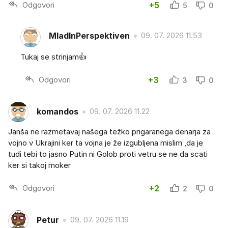
Odgovori
+5
5
0
MladInPerspektiven
09. 07. 2026 11.53
Tukaj se strinjam👍
Odgovori
+3
3
0
komandos
09. 07. 2026 11.22
Janša ne razmetavaj našega težko prigaranega denarja za
vojno v Ukrajini ker ta vojna je že izgubljena mislim ,da je
tudi tebi to jasno Putin ni Golob proti vetru se ne da scati
ker si takoj moker
Odgovori
+2
2
0
Petur
09. 07. 2026 11.19