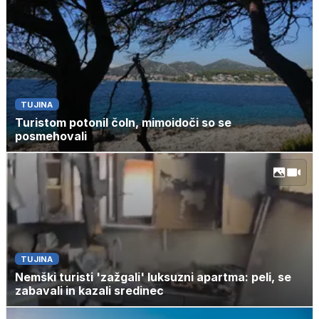
TUJINA
Turistom potonil čoln, mimoidoči so se
posmehovali
TUJINA
Nemški turisti 'zažgali' luksuzni apartma: peli, se
zabavali in kazali sredinec