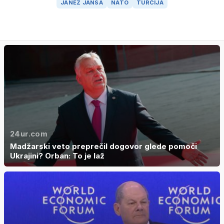
JANEZ JANŠA
NATO
TURČIJA
24ur.com
Madžarski veto preprečil dogovor glede pomoči
Ukrajini? Orban: To je laž