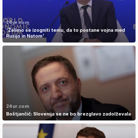
24ur.com
'Želimo se izogniti temu, da to postane vojna med
Rusijo in Natom'
24ur.com
Boštjančič: Slovenija se ne bo brezglavo zadolževala