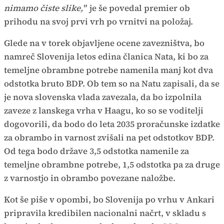
nimamo čiste slike,"
je še povedal premier ob
prihodu na svoj prvi vrh po vrnitvi na položaj.
Glede na v torek objavljene ocene zavezništva, bo
namreč Slovenija letos edina članica Nata, ki bo za
temeljne obrambne potrebe namenila manj kot dva
odstotka bruto BDP. Ob tem so na Natu zapisali, da se
je nova slovenska vlada zavezala, da bo izpolnila
zaveze z lanskega vrha v Haagu, ko so se voditelji
dogovorili, da bodo do leta 2035 proračunske izdatke
za obrambo in varnost zvišali na pet odstotkov BDP.
Od tega bodo države 3,5 odstotka namenile za
temeljne obrambne potrebe, 1,5 odstotka pa za druge
z varnostjo in obrambo povezane naložbe.
Kot še piše v opombi, bo Slovenija po vrhu v Ankari
pripravila kredibilen nacionalni načrt, v skladu s