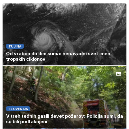
TUJINA
Od vrabca do dim suma: nenavadni svet imen
tropskih ciklonov
SLOVENIJA
V treh tednih gasili devet požarov: Policija sumi, da
so bili podtaknjeni