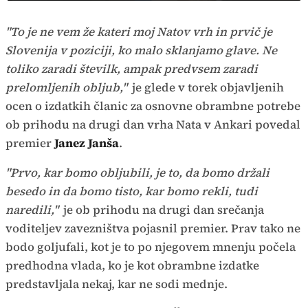
način
Time
"To je ne vem že kateri moj Natov vrh in prvič je
Slovenija v poziciji, ko malo sklanjamo glave. Ne
toliko zaradi številk, ampak predvsem zaradi
prelomljenih obljub,"
je glede v torek objavljenih
ocen o izdatkih članic za osnovne obrambne potrebe
ob prihodu na drugi dan vrha Nata v Ankari povedal
premier
Janez Janša
.
"Prvo, kar bomo obljubili, je to, da bomo držali
besedo in da bomo tisto, kar bomo rekli, tudi
naredili,"
je ob prihodu na drugi dan srečanja
voditeljev zavezništva pojasnil premier. Prav tako ne
bodo goljufali, kot je to po njegovem mnenju počela
predhodna vlada, ko je kot obrambne izdatke
predstavljala nekaj, kar ne sodi mednje.