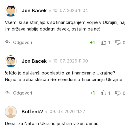
Jon Bacek
10. 07. 2026 11.04
Vsem, ki se strinjajo s sofinancirqanjem vojne v Ukrajini, naj
jim država nabije dodatni davek, ostalim pa ne!
Odgovori
+1
1
0
Jon Bacek
10. 07. 2026 11.00
!eKdo je dal Janši pooblastilo za financiranje Ukrajine?
Nujno je treba sklicati Referendum o financiranju Ukrajine!
Odgovori
+1
1
0
Bolfenk2
09. 07. 2026 11.22
Denar za Nato in Ukraino je stran vržen denar.