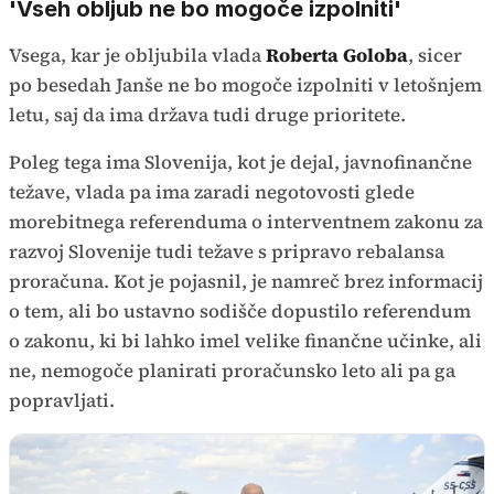
'Vseh obljub ne bo mogoče izpolniti'
Vsega, kar je obljubila vlada
Roberta Goloba
, sicer
po besedah Janše ne bo mogoče izpolniti v letošnjem
letu, saj da ima država tudi druge prioritete.
Poleg tega ima Slovenija, kot je dejal, javnofinančne
težave, vlada pa ima zaradi negotovosti glede
morebitnega referenduma o interventnem zakonu za
razvoj Slovenije tudi težave s pripravo rebalansa
proračuna. Kot je pojasnil, je namreč brez informacij
o tem, ali bo ustavno sodišče dopustilo referendum
o zakonu, ki bi lahko imel velike finančne učinke, ali
ne, nemogoče planirati proračunsko leto ali pa ga
popravljati.