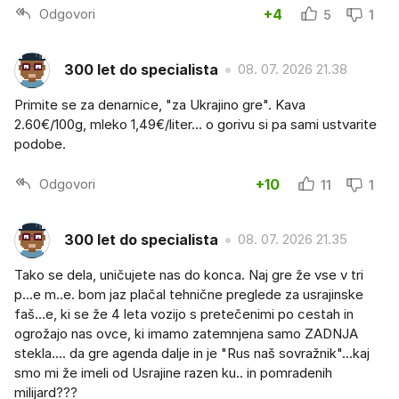
Odgovori
+4
5
1
300 let do specialista
08. 07. 2026 21.38
Primite se za denarnice, "za Ukrajino gre". Kava
2.60€/100g, mleko 1,49€/liter... o gorivu si pa sami ustvarite
podobe.
Odgovori
+10
11
1
300 let do specialista
08. 07. 2026 21.35
Tako se dela, uničujete nas do konca. Naj gre že vse v tri
p...e m..e. bom jaz plačal tehnične preglede za usrajinske
faš...e, ki se že 4 leta vozijo s pretečenimi po cestah in
ogrožajo nas ovce, ki imamo zatemnjena samo ZADNJA
stekla.... da gre agenda dalje in je "Rus naš sovražnik"...kaj
smo mi že imeli od Usrajine razen ku.. in pomradenih
milijard???