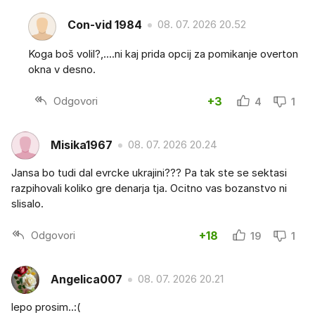
Con-vid 1984
08. 07. 2026 20.52
Koga boš volil?,....ni kaj prida opcij za pomikanje overton
okna v desno.
Odgovori
+3
4
1
Misika1967
08. 07. 2026 20.24
Jansa bo tudi dal evrcke ukrajini??? Pa tak ste se sektasi
razpihovali koliko gre denarja tja. Ocitno vas bozanstvo ni
slisalo.
Odgovori
+18
19
1
Angelica007
08. 07. 2026 20.21
lepo prosim..:(