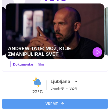
MOJ PRIJATELJ PINGVIN
Film meseca / družinski, pustolovski
Ljubljana
5km/h
SZ
22°C
VREME