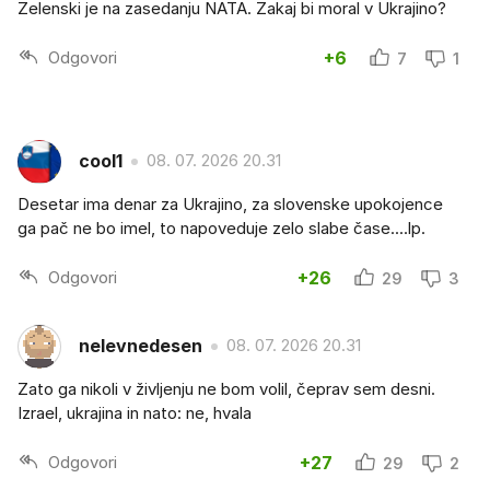
Zelenski je na zasedanju NATA. Zakaj bi moral v Ukrajino?
Odgovori
+6
7
1
cool1
08. 07. 2026 20.31
Desetar ima denar za Ukrajino, za slovenske upokojence
ga pač ne bo imel, to napoveduje zelo slabe čase....lp.
Odgovori
+26
29
3
nelevnedesen
08. 07. 2026 20.31
Zato ga nikoli v življenju ne bom volil, čeprav sem desni.
Izrael, ukrajina in nato: ne, hvala
Odgovori
+27
29
2