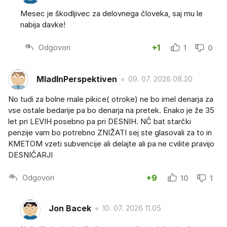
Mesec je škodljivec za delovnega človeka, saj mu le
nabija davke!
Odgovori
+1
1
0
MladInPerspektiven
09. 07. 2026 08.20
No tudi za bolne male pikice( otroke) ne bo imel denarja za
vse ostale bedarije pa bo denarja na pretek. Enako je že 35
let pri LEVIH posebno pa pri DESNIH. NČ bat starčki
penzije vam bo potrebno ZNIŽATI sej ste glasovali za to in
KMETOM vzeti subvencije ali delajte ali pa ne cvilite pravijo
DESNIČARJI
Odgovori
+9
10
1
Jon Bacek
10. 07. 2026 11.05