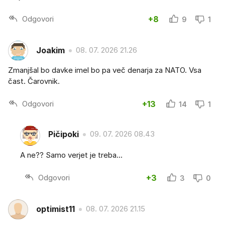
Odgovori
+8
9
1
Joakim
08. 07. 2026 21.26
Zmanjšal bo davke imel bo pa več denarja za NATO. Vsa
čast. Čarovnik.
Odgovori
+13
14
1
Pičipoki
09. 07. 2026 08.43
A ne?? Samo verjet je treba...
Odgovori
+3
3
0
optimist11
08. 07. 2026 21.15