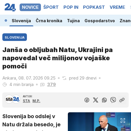
NOVICE
ŠPORT
POP IN
POPKAST
VREME
Slovenija
Črna kronika
Tujina
Gospodarstvo
Znano
SLOVENIJA
Janša o obljubah Natu, Ukrajini pa
napovedal več milijonov vojaške
pomoči
Ankara, 08. 07. 2026 09.25
pred 29 dnevi
4 min branja
379
AVTOR:
STA
M.P.
Slovenija bo odslej v
Natu držala besedo, je