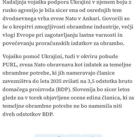
Nadaljnja vojaška podpora Ukrajini v njenem boju z
rusko agresijo je bila sicer ena od osrednjih tem
dvodnevnega vrha zveze Nato v Ankari. Govorili so
še o krepitvi zmogljivosti obrambne industrije, večji
vlogi Evrope pri zagotavljanju lastne varnosti in
povečevanju proračunskih izdatkov za obrambo.
Vojaško pomoč Ukrajini, tudi v okviru pobude
PURL, zveza Nato obravnava kot izdatek za temeljne
obrambne potrebe, ki jih nameravajo članice
zavezništva do leta 2035 zvišati na 3,5 odstotka bruto
domačega proizvoda (BDP). Slovenija bo sicer letos
glede na v torek objavljene ocene edina članica, ki za
temeljne obrambne potrebe ne bo namenila niti
dveh odstotkov BDP.