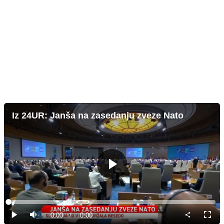
Iz 24UR: Janša na zasedanju zveze Nato
Predvajaj
Loaded
:
0%
Current
0:00
/
Duration
0:00
Predvajaj
Tiho
Celoz