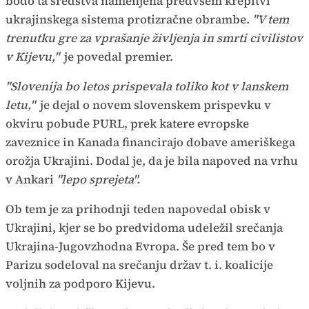
bodo ta sredstva namenjena predvsem krepitvi
ukrajinskega sistema protizračne obrambe.
"V tem
trenutku gre za vprašanje življenja in smrti civilistov
v Kijevu,"
je povedal premier.
"Slovenija bo letos prispevala toliko kot v lanskem
letu,"
je dejal o novem slovenskem prispevku v
okviru pobude PURL, prek katere evropske
zaveznice in Kanada financirajo dobave ameriškega
orožja Ukrajini. Dodal je, da je bila napoved na vrhu
v Ankari
"lepo sprejeta".
Ob tem je za prihodnji teden napovedal obisk v
Ukrajini, kjer se bo predvidoma udeležil srečanja
Ukrajina-Jugovzhodna Evropa. Še pred tem bo v
Parizu sodeloval na srečanju držav t. i. koalicije
voljnih za podporo Kijevu.