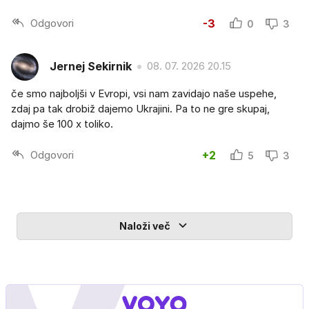
Odgovori
-3
0
3
Jernej Sekirnik
08. 07. 2026 20.15
če smo najboljši v Evropi, vsi nam zavidajo naše uspehe,
zdaj pa tak drobiž dajemo Ukrajini. Pa to ne gre skupaj,
dajmo še 100 x toliko.
Odgovori
+2
5
3
Naloži več