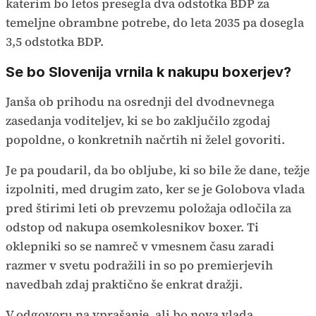
katerim bo letos presegla dva odstotka BDP za
temeljne obrambne potrebe, do leta 2035 pa dosegla
3,5 odstotka BDP.
Se bo Slovenija vrnila k nakupu boxerjev?
Janša ob prihodu na osrednji del dvodnevnega
zasedanja voditeljev, ki se bo zaključilo zgodaj
popoldne, o konkretnih načrtih ni želel govoriti.
Je pa poudaril, da bo obljube, ki so bile že dane, težje
izpolniti, med drugim zato, ker se je Golobova vlada
pred štirimi leti ob prevzemu položaja odločila za
odstop od nakupa osemkolesnikov boxer. Ti
oklepniki so se namreč v vmesnem času zaradi
razmer v svetu podražili in so po premierjevih
navedbah zdaj praktično še enkrat dražji.
V odgovoru na vprašanje, ali bo nova vlada