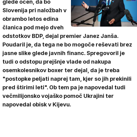
glede ocen, da bo
Slovenija pri naložbah v
obrambo letos edina
članica pod mejo dveh
odstotkov BDP, dejal premier Janez Janša.
Poudaril je, da tega ne bo mogoče reševati brez
jasne slike glede javnih financ. Spregovoril je
tudi o odstopu prejšnje vlade od nakupa
osemkolesnikov boxer ter dejal, da je treba
"postopke peljati naprej tam, kjer so jih prekinili
pred štirimi leti". Ob tem pa je napovedal tudi
večmilijonsko vojaško pomoč Ukrajini ter
napovedal obisk v Kijevu.