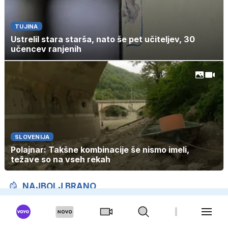
TUJINA
Ustrelil stara starša, nato še pet učiteljev, 30
učencev ranjenih
SLOVENIJA
Polajnar: Takšne kombinacije še nismo imeli,
težave so na vseh rekah
NAJBOLJ BRANO
TUJINA
Ženo pozabil na mejnem prehodu in nadaljeval pot
v Nemčijo