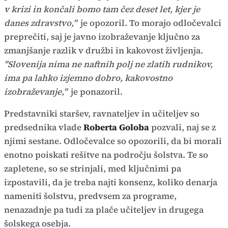
v krizi in končali bomo tam čez deset let, kjer je
danes zdravstvo,"
je opozoril. To morajo odločevalci
preprečiti, saj je javno izobraževanje ključno za
zmanjšanje razlik v družbi in kakovost življenja.
"Slovenija nima ne naftnih polj ne zlatih rudnikov,
ima pa lahko izjemno dobro, kakovostno
izobraževanje,"
je ponazoril.
Predstavniki staršev, ravnateljev in učiteljev so
predsednika vlade
Roberta Goloba
pozvali, naj se z
njimi sestane. Odločevalce so opozorili, da bi morali
enotno poiskati rešitve na področju šolstva. Te so
zapletene, so se strinjali, med ključnimi pa
izpostavili, da je treba najti konsenz, koliko denarja
nameniti šolstvu, predvsem za programe,
nenazadnje pa tudi za plače učiteljev in drugega
šolskega osebja.