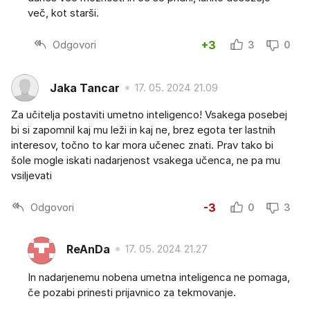
več, kot starši.
Odgovori
+3
3
0
Jaka Tancar
17. 05. 2024 21.09
Za učitelja postaviti umetno inteligenco! Vsakega posebej
bi si zapomnil kaj mu leži in kaj ne, brez egota ter lastnih
interesov, točno to kar mora učenec znati. Prav tako bi
šole mogle iskati nadarjenost vsakega učenca, ne pa mu
vsiljevati
Odgovori
-3
0
3
ReAnDa
17. 05. 2024 21.27
In nadarjenemu nobena umetna inteligenca ne pomaga,
če pozabi prinesti prijavnico za tekmovanje.