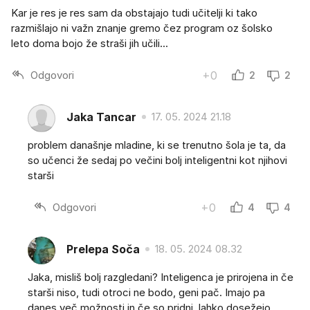
Kar je res je res sam da obstajajo tudi učitelji ki tako
razmišlajo ni važn znanje gremo čez program oz šolsko
leto doma bojo že straši jih učili...
Odgovori
+0
2
2
Jaka Tancar
17. 05. 2024 21.18
problem današnje mladine, ki se trenutno šola je ta, da
so učenci že sedaj po večini bolj inteligentni kot njihovi
starši
Odgovori
+0
4
4
Prelepa Soča
18. 05. 2024 08.32
Jaka, misliš bolj razgledani? Inteligenca je prirojena in če
starši niso, tudi otroci ne bodo, geni pač. Imajo pa
danes več možnosti in če so pridni, lahko dosežejo