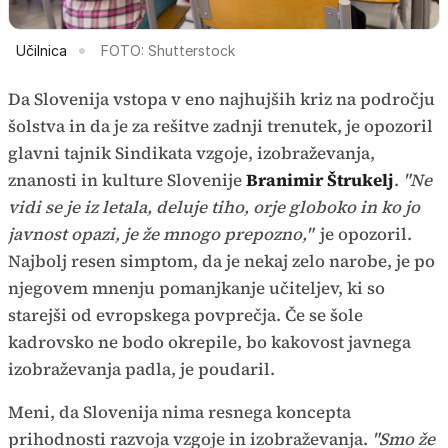
Učilnica
FOTO: Shutterstock
Da Slovenija vstopa v eno najhujših kriz na področju
šolstva in da je za rešitve zadnji trenutek, je opozoril
glavni tajnik Sindikata vzgoje, izobraževanja,
znanosti in kulture Slovenije
Branimir Štrukelj
.
"Ne
vidi se je iz letala, deluje tiho, orje globoko in ko jo
javnost opazi, je že mnogo prepozno,"
je opozoril.
Najbolj resen simptom, da je nekaj zelo narobe, je po
njegovem mnenju pomanjkanje učiteljev, ki so
starejši od evropskega povprečja. Če se šole
kadrovsko ne bodo okrepile, bo kakovost javnega
izobraževanja padla, je poudaril.
Meni, da Slovenija nima resnega koncepta
prihodnosti razvoja vzgoje in izobraževanja.
"Smo že