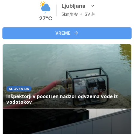
Ljubljana
5km/h
SV
27°C
VREME
SLOVENIJA
Inšpektorji v poostren nadzor odvzema vode iz
vodotokov