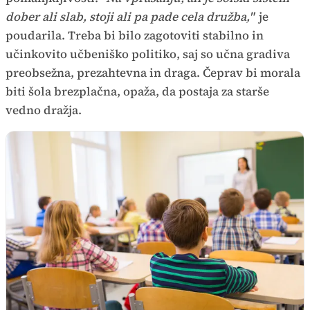
dober ali slab, stoji ali pa pade cela družba,"
je
poudarila. Treba bi bilo zagotoviti stabilno in
učinkovito učbeniško politiko, saj so učna gradiva
preobsežna, prezahtevna in draga. Čeprav bi morala
biti šola brezplačna, opaža, da postaja za starše
vedno dražja.