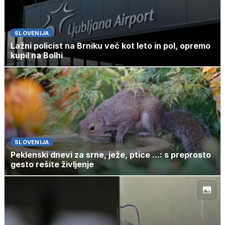
SLOVENIJA
Lažni policist na Brniku več kot leto in pol, opremo
kupil na Bolhi
SLOVENIJA
Peklenski dnevi za srne, ježe, ptice ...: s preprosto
gesto rešite življenje