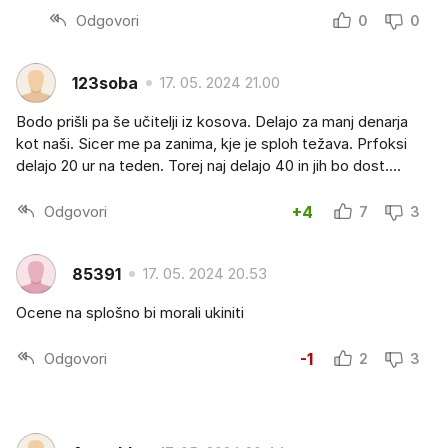
Odgovori
0
0
123soba
17. 05. 2024 21.00
Bodo prišli pa še učitelji iz kosova. Delajo za manj denarja
kot naši. Sicer me pa zanima, kje je sploh težava. Prfoksi
delajo 20 ur na teden. Torej naj delajo 40 in jih bo dost....
Odgovori
+4
7
3
85391
17. 05. 2024 20.53
Ocene na splošno bi morali ukiniti
Odgovori
-1
2
3