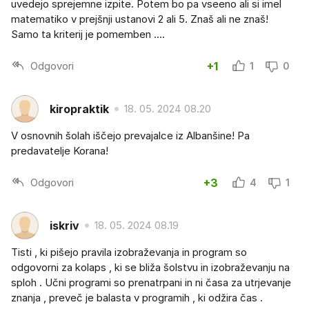
uvedejo sprejemne izpite. Potem bo pa vseeno ali si imel
matematiko v prejšnji ustanovi 2 ali 5. Znaš ali ne znaš!
Samo ta kriterij je pomemben ….
Odgovori
+1
1
0
kiropraktik
18. 05. 2024 08.20
V osnovnih šolah iščejo prevajalce iz Albanšine! Pa
predavatelje Korana!
Odgovori
+3
4
1
iskriv
18. 05. 2024 08.19
Tisti , ki pišejo pravila izobraževanja in program so
odgovorni za kolaps , ki se bliža šolstvu in izobraževanju na
sploh . Učni programi so prenatrpani in ni časa za utrjevanje
znanja , preveč je balasta v programih , ki odžira čas .