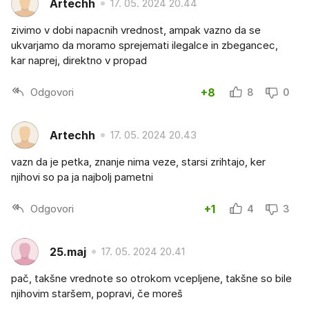
Artechh
17. 05. 2024 20.44
zivimo v dobi napacnih vrednost, ampak vazno da se
ukvarjamo da moramo sprejemati ilegalce in zbegancec,
kar naprej, direktno v propad
Odgovori
+8
8
0
Artechh
17. 05. 2024 20.43
vazn da je petka, znanje nima veze, starsi zrihtajo, ker
njihovi so pa ja najbolj pametni
Odgovori
+1
4
3
25.maj
17. 05. 2024 20.41
pač, takšne vrednote so otrokom vcepljene, takšne so bile
njihovim staršem, popravi, če moreš