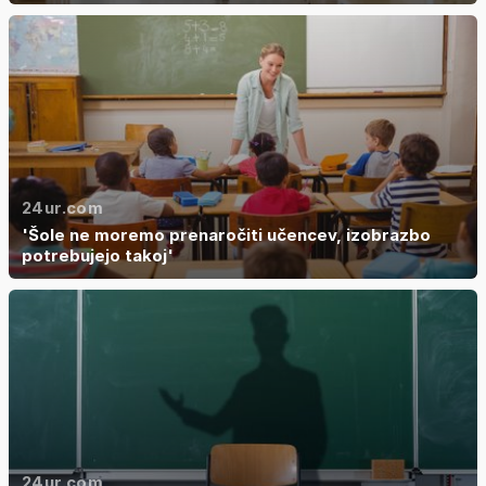
24ur.com
'Šole ne moremo prenaročiti učencev, izobrazbo
potrebujejo takoj'
24ur.com