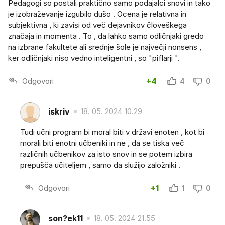
Pedagogi so postali praktično samo podajalci snovi in tako
je izobraževanje izgubilo dušo . Ocena je relativna in
subjektivna , ki zavisi od več dejavnikov človeškega
značaja in momenta . To , da lahko samo odličnjaki gredo
na izbrane fakultete ali srednje šole je največji nonsens ,
ker odličnjaki niso vedno inteligentni , so "piflarji ".
Odgovori
+4
4
0
iskriv
18. 05. 2024 10.29
Tudi učni program bi moral biti v državi enoten , kot bi
morali biti enotni učbeniki in ne , da se tiska več
različnih učbenikov za isto snov in se potem izbira
prepušča učiteljem , samo da služijo založniki .
Odgovori
+1
1
0
son?ek11
18. 05. 2024 21.55