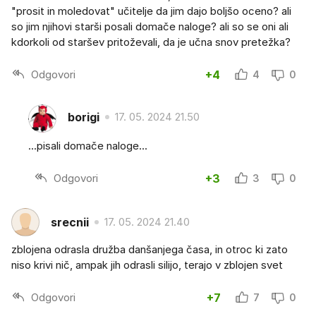
"prosit in moledovat" učitelje da jim dajo boljšo oceno? ali
so jim njihovi starši posali domače naloge? ali so se oni ali
kdorkoli od staršev pritoževali, da je učna snov pretežka?
Odgovori
+4
4
0
borigi
17. 05. 2024 21.50
...pisali domače naloge...
Odgovori
+3
3
0
srecnii
17. 05. 2024 21.40
zblojena odrasla družba danšanjega časa, in otroc ki zato
niso krivi nič, ampak jih odrasli silijo, terajo v zblojen svet
Odgovori
+7
7
0