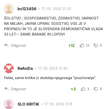
bc123456
17. 05. 2024 21.33
ŠOLSTVO , GOSPODAARSTVO, ZDRAVSTVO, VARNOST
NA MEJAH, JAVNA UPRAV, SODSTVO, VSE JE V
PROPADU IN TO JE SLOVENSKA DEMOKRATIČNA VLADA
33 LET-- SAME BARABE IN LOPOVI
Odgovori
+12
12
0
ReAnDa
17. 05. 2024 21.30
Felda, same kritike iz obdobja njegovega "poučevanja".
Odgovori
+3
3
0
SLO KRITIK
17. 05. 2024 21.16