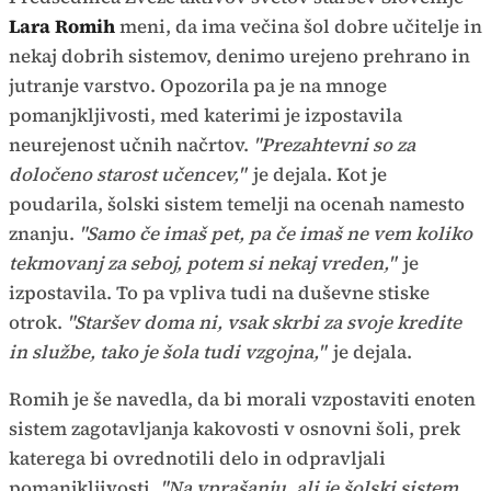
Lara Romih
meni, da ima večina šol dobre učitelje in
nekaj dobrih sistemov, denimo urejeno prehrano in
jutranje varstvo. Opozorila pa je na mnoge
pomanjkljivosti, med katerimi je izpostavila
neurejenost učnih načrtov.
"Prezahtevni so za
določeno starost učencev,"
je dejala. Kot je
poudarila, šolski sistem temelji na ocenah namesto
znanju.
"Samo če imaš pet, pa če imaš ne vem koliko
tekmovanj za seboj, potem si nekaj vreden,"
je
izpostavila. To pa vpliva tudi na duševne stiske
otrok.
"Staršev doma ni, vsak skrbi za svoje kredite
in službe, tako je šola tudi vzgojna,"
je dejala.
Romih je še navedla, da bi morali vzpostaviti enoten
sistem zagotavljanja kakovosti v osnovni šoli, prek
katerega bi ovrednotili delo in odpravljali
pomanjkljivosti.
"Na vprašanju, ali je šolski sistem