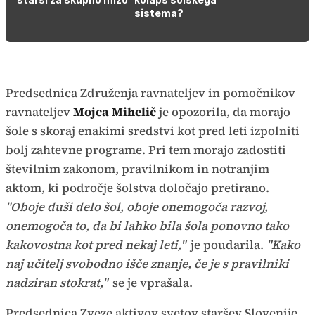
sistema?
Predsednica Združenja ravnateljev in pomočnikov
ravnateljev
Mojca Mihelič
je opozorila, da morajo
šole s skoraj enakimi sredstvi kot pred leti izpolniti
bolj zahtevne programe. Pri tem morajo zadostiti
številnim zakonom, pravilnikom in notranjim
aktom, ki področje šolstva določajo pretirano.
"Oboje duši delo šol, oboje onemogoča razvoj,
onemogoča to, da bi lahko bila šola ponovno tako
kakovostna kot pred nekaj leti,"
je poudarila.
"Kako
naj učitelj svobodno išče znanje, če je s pravilniki
nadziran stokrat,"
se je vprašala.
Predsednica Zveze aktivov svetov staršev Slovenije