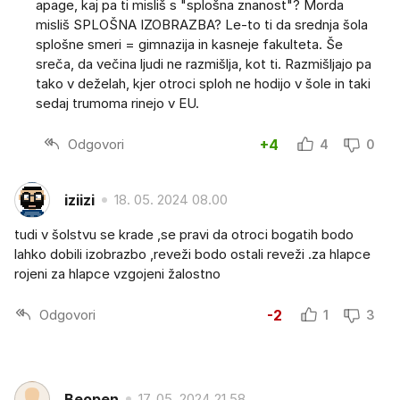
apage, kaj pa ti misliš s "splošna znanost"? Morda
misliš SPLOŠNA IZOBRAZBA? Le-to ti da srednja šola
splošne smeri = gimnazija in kasneje fakulteta. Še
sreča, da večina ljudi ne razmišlja, kot ti. Razmišljajo pa
tako v deželah, kjer otroci sploh ne hodijo v šole in taki
sedaj trumoma rinejo v EU.
Odgovori
+4
4
0
iziizi
18. 05. 2024 08.00
tudi v šolstvu se krade ,se pravi da otroci bogatih bodo
lahko dobili izobrazbo ,reveži bodo ostali reveži .za hlapce
rojeni za hlapce vzgojeni žalostno
Odgovori
-2
1
3
Beopen
17. 05. 2024 21.58