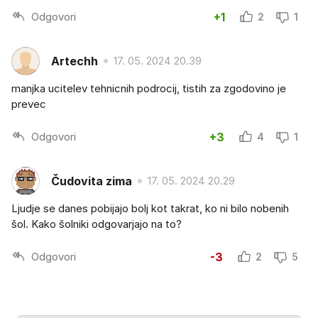
Odgovori
+1
2
1
Artechh
17. 05. 2024 20.39
manjka ucitelev tehnicnih podrocij, tistih za zgodovino je
prevec
Odgovori
+3
4
1
Čudovita zima
17. 05. 2024 20.29
Ljudje se danes pobijajo bolj kot takrat, ko ni bilo nobenih
šol. Kako šolniki odgovarjajo na to?
Odgovori
-3
2
5