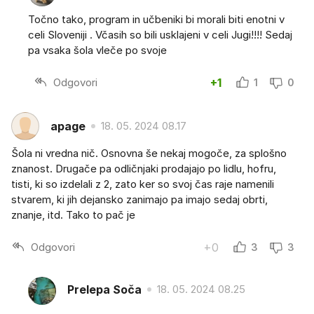
Točno tako, program in učbeniki bi morali biti enotni v
celi Sloveniji . Včasih so bili usklajeni v celi Jugi!!!! Sedaj
pa vsaka šola vleče po svoje
Odgovori
+1
1
0
apage
18. 05. 2024 08.17
Šola ni vredna nič. Osnovna še nekaj mogoče, za splošno
znanost. Drugače pa odličnjaki prodajajo po lidlu, hofru,
tisti, ki so izdelali z 2, zato ker so svoj čas raje namenili
stvarem, ki jih dejansko zanimajo pa imajo sedaj obrti,
znanje, itd. Tako to pač je
Odgovori
+0
3
3
Prelepa Soča
18. 05. 2024 08.25