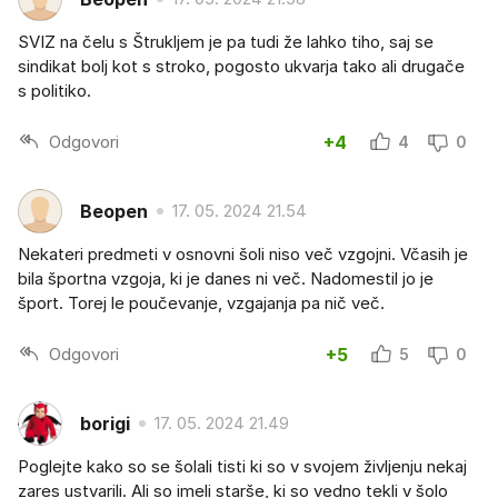
SVIZ na čelu s Štrukljem je pa tudi že lahko tiho, saj se
sindikat bolj kot s stroko, pogosto ukvarja tako ali drugače
s politiko.
Odgovori
+4
4
0
Beopen
17. 05. 2024 21.54
Nekateri predmeti v osnovni šoli niso več vzgojni. Včasih je
bila športna vzgoja, ki je danes ni več. Nadomestil jo je
šport. Torej le poučevanje, vzgajanja pa nič več.
Odgovori
+5
5
0
borigi
17. 05. 2024 21.49
Poglejte kako so se šolali tisti ki so v svojem življenju nekaj
zares ustvarili. Ali so imeli starše, ki so vedno tekli v šolo