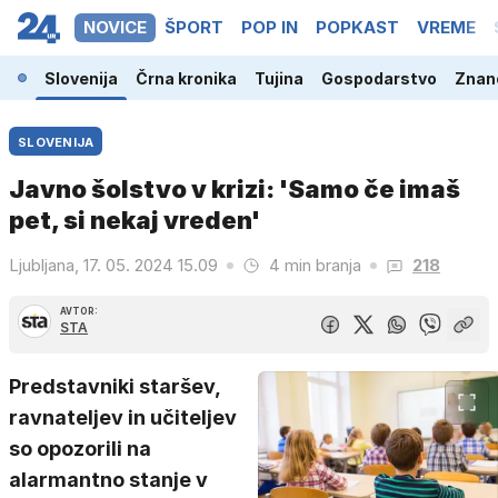
NOVICE
ŠPORT
POP IN
POPKAST
VREME
Slovenija
Črna kronika
Tujina
Gospodarstvo
Znano
SLOVENIJA
Javno šolstvo v krizi: 'Samo če imaš
pet, si nekaj vreden'
Ljubljana, 17. 05. 2024 15.09
4 min branja
218
AVTOR:
STA
Predstavniki staršev,
ravnateljev in učiteljev
so opozorili na
alarmantno stanje v