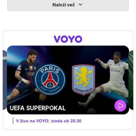
Naloži več
ZUFFA BOXING 10
V živo na VOYO: sobota ob 20.00