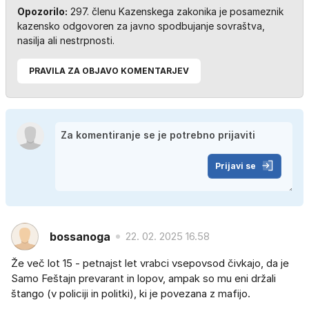
Opozorilo:
297. členu Kazenskega zakonika je posameznik
kazensko odgovoren za javno spodbujanje sovraštva,
nasilja ali nestrpnosti.
PRAVILA ZA OBJAVO KOMENTARJEV
Prijavi se
bossanoga
22. 02. 2025 16.58
Že več lot 15 - petnajst let vrabci vsepovsod čivkajo, da je
Samo Feštajn prevarant in lopov, ampak so mu eni držali
štango (v policiji in politki), ki je povezana z mafijo.