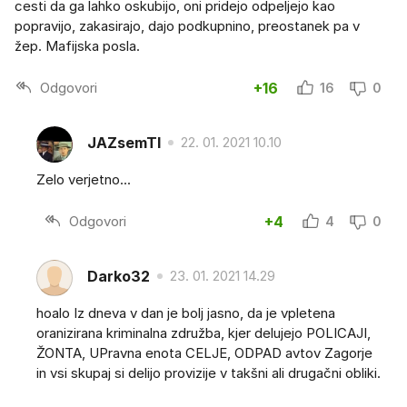
cesti da ga lahko oskubijo, oni pridejo odpeljejo kao
popravijo, zakasirajo, dajo podkupnino, preostanek pa v
žep. Mafijska posla.
Odgovori
+16
16
0
JAZsemTI
22. 01. 2021 10.10
Zelo verjetno...
Odgovori
+4
4
0
Darko32
23. 01. 2021 14.29
hoalo Iz dneva v dan je bolj jasno, da je vpletena
oranizirana kriminalna združba, kjer delujejo POLICAJI,
ŽONTA, UPravna enota CELJE, ODPAD avtov Zagorje
in vsi skupaj si delijo provizije v takšni ali drugačni obliki.