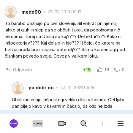
medo90
22. 01. 2021 09.12
To barabo poznajo po celi sloveniji. Bil enkrat pri njemu,
lahko si gluh in slep pa se občuti takoj, da popolnoma nič
ne štima. Torej na Darsu so kaj???? Defektni???? Kako ni
inšpektorjev???? Kaj delajo in kje??? Iščejo, če katera na
tržnici proda brez računa peteršilj??? Samo komentarji pod
člankom povedo svoje. Obvoz v velikem loku.
Odgovori
+16
16
0
pa dobr no
22. 01. 2021 09.18
Običajno imajo inšpektorji veliko dela v kavarni. Cel ljubi
dan pijejo kavo v kavarni in čakajo, da kdo ne izda
računa za kofe. Ubogi. Potem gredo pa službeno še
malo na tržnico, si kupit grozdje, ki ga morajo pojesti.
Saj imajo samo 3 čuke plače za tako težko delo. Mafije
se pa res ne hodi kontrolirat, ker je prenaporno.