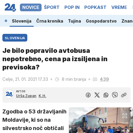
NOVICE
ŠPORT
POP IN
POPKAST
VREME
Slovenija
Črna kronika
Tujina
Gospodarstvo
Znano
SLOVENIJA
Je bilo popravilo avtobusa
nepotrebno, cena pa izsiljena in
previsoka?
Celje, 21. 01. 2021 17.33
8 min branja
439
AVTOR:
Urša Zupan
K.H.
Zgodba o 53 državljanih
Moldavije, ki so na
silvestrsko noč obtičali