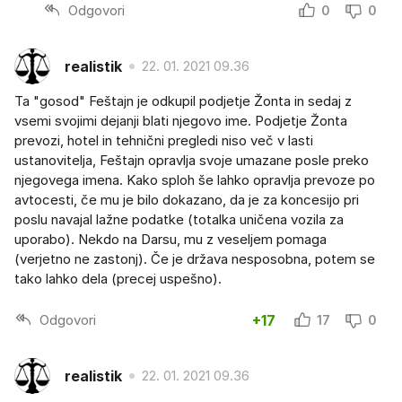
Odgovori
0
0
realistik
22. 01. 2021 09.36
Ta "gosod" Feštajn je odkupil podjetje Žonta in sedaj z
vsemi svojimi dejanji blati njegovo ime. Podjetje Žonta
prevozi, hotel in tehnični pregledi niso več v lasti
ustanovitelja, Feštajn opravlja svoje umazane posle preko
njegovega imena. Kako sploh še lahko opravlja prevoze po
avtocesti, če mu je bilo dokazano, da je za koncesijo pri
poslu navajal lažne podatke (totalka uničena vozila za
uporabo). Nekdo na Darsu, mu z veseljem pomaga
(verjetno ne zastonj). Če je država nesposobna, potem se
tako lahko dela (precej uspešno).
Odgovori
+17
17
0
realistik
22. 01. 2021 09.36