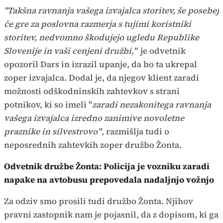
"Takšna ravnanja vašega izvajalca storitev, še posebej
če gre za poslovna razmerja s tujimi koristniki
storitev, nedvomno škodujejo ugledu Republike
Slovenije in vaši cenjeni družbi,"
je odvetnik
opozoril Dars in izrazil upanje, da bo ta ukrepal
zoper izvajalca. Dodal je, da njegov klient zaradi
možnosti odškodninskih zahtevkov s strani
potnikov, ki so imeli "
zaradi nezakonitega ravnanja
vašega izvajalca izredno zanimive novoletne
praznike in silvestrovo
", razmišlja tudi o
neposrednih zahtevkih zoper družbo Žonta.
Odvetnik družbe Žonta: Policija je vozniku zaradi
napake na avtobusu prepovedala nadaljnjo vožnjo
Za odziv smo prosili tudi družbo Žonta. Njihov
pravni zastopnik nam je pojasnil, da z dopisom, ki ga