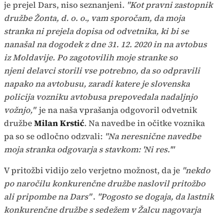
je prejel Dars, niso seznanjeni.
"Kot pravni zastopnik
družbe Žonta, d. o. o., vam sporočam, da moja
stranka ni prejela dopisa od odvetnika, ki bi se
nanašal na dogodek z dne 31. 12. 2020 in na avtobus
iz Moldavije. Po zagotovilih moje stranke so
njeni delavci storili vse potrebno, da so odpravili
napako na avtobusu, zaradi katere je slovenska
policija vozniku avtobusa prepovedala nadaljnjo
vožnjo,"
je na naša vprašanja odgovoril odvetnik
družbe
Milan Krstić
. Na navedbe in očitke voznika
pa so se odločno odzvali:
"Na neresnične navedbe
moja stranka odgovarja s stavkom: 'Ni res.'"
V pritožbi vidijo zelo verjetno možnost, da je
"nekdo
po naročilu konkurenčne družbe naslovil pritožbo
ali pripombe na Dars"
.
"Pogosto se dogaja, da lastnik
konkurenčne družbe s sedežem v Žalcu nagovarja