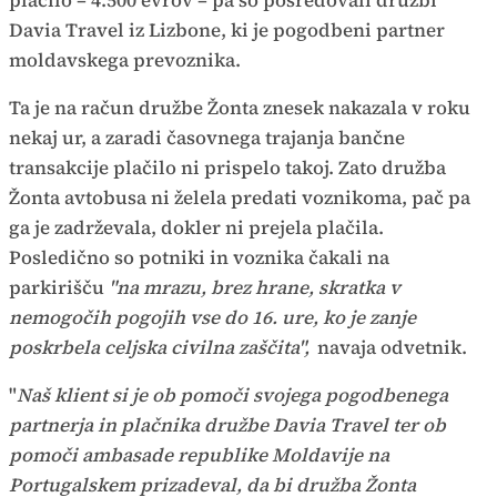
plačilo – 4.500 evrov – pa so posredovali družbi
Davia Travel iz Lizbone, ki je pogodbeni partner
moldavskega prevoznika.
Ta je na račun družbe Žonta znesek nakazala v roku
nekaj ur, a zaradi časovnega trajanja bančne
transakcije plačilo ni prispelo takoj. Zato družba
Žonta avtobusa ni želela predati voznikoma, pač pa
ga je zadrževala, dokler ni prejela plačila.
Posledično so potniki in voznika čakali na
parkirišču
"na mrazu, brez hrane, skratka v
nemogočih pogojih vse do 16. ure, ko je zanje
poskrbela celjska civilna zaščita",
navaja odvetnik.
"
Naš klient si je ob pomoči svojega pogodbenega
partnerja in plačnika družbe Davia Travel ter ob
pomoči ambasade republike Moldavije na
Portugalskem prizadeval, da bi družba Žonta