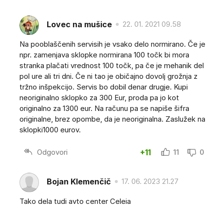
Lovec na mušice
22. 01. 2021 09.58
Na pooblaščenih servisih je vsako delo normirano. Če je
npr. zamenjava sklopke normirana 100 točk bi mora
stranka plačati vrednost 100 točk, pa če je mehanik del
pol ure ali tri dni. Če ni tao je običajno dovolj grožnja z
tržno inšpekcijo. Servis bo dobil denar drugje. Kupi
neoriginalno sklopko za 300 Eur, proda pa jo kot
originalno za 1300 eur. Na računu pa se napiše šifra
originalne, brez opombe, da je neoriginalna. Zaslužek na
sklopki1000 eurov.
Odgovori
+11
11
0
Bojan Klemenčič
17. 06. 2023 21.27
Tako dela tudi avto center Celeia