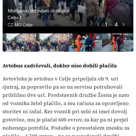
Moldavski državljani obtičali v
Moldavski državljani obtičali v
Moldavski državljani obtičali v
Moldavski državljani obtičali v
Celju-1
Celju-2
Celju-3
Celju-4
1
4
CZ MO Celje
CZ MO Celje
CZ MO Celje
Teodor Goznikar
Avtobus zadrževali, dokler niso dobili plačila
Avtovleka je avtobus v Celje pripeljala ob 9. uri
zjutraj, za popravilo pa so na servisu potrebovali
približno dve uri. Predstavnik družbe Žonta je nato
od voznika želel plačilo, a mu računa za opravljeno
storitev ni izdal. Ker voznik pri sebi ni imel dovolj
gotovine, mu je plačal 600 evrov, za kar pa ni prejel
nobenega potrdila. Podatke o preostalem znesku za