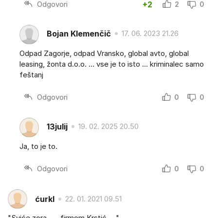
Odgovori
+2
2
0
Bojan Klemenčič
17. 06. 2023 21.26
Odpad Zagorje, odpad Vransko, global avto, global
leasing, žonta d.o.o. ... vse je to isto ... kriminalec samo
feštanj
Odgovori
0
0
13julij
19. 02. 2025 20.50
Ja, to je to.
Odgovori
0
0
ćurkl
22. 01. 2021 09.51
"Sviće zora...... firmom Krstić, ..."