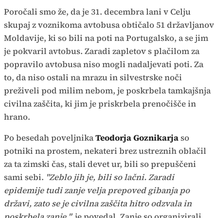
Poročali smo že, da je 31. decembra lani v Celju
skupaj z voznikoma avtobusa obtičalo 51 državljanov
Moldavije, ki so bili na poti na Portugalsko, a se jim
je pokvaril avtobus. Zaradi zapletov s plačilom za
popravilo avtobusa niso mogli nadaljevati poti. Za
to, da niso ostali na mrazu in silvestrske noči
preživeli pod milim nebom, je poskrbela tamkajšnja
civilna zaščita, ki jim je priskrbela prenočišče in
hrano.
Po besedah poveljnika
Teodorja Goznikarja
so
potniki na prostem, nekateri brez ustreznih oblačil
za ta zimski čas, stali devet ur, bili so prepuščeni
sami sebi.
"Zeblo jih je, bili so lačni. Zaradi
epidemije tudi zanje velja prepoved gibanja po
državi, zato se je civilna zaščita hitro odzvala in
poskrbela zanje,"
je povedal. Zanje so organizirali