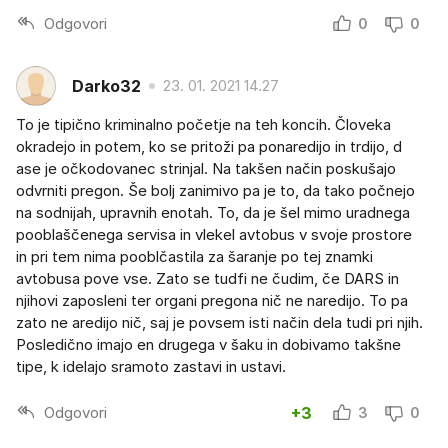
Odgovori
0
0
Darko32
23. 01. 2021 14.27
To je tipično kriminalno početje na teh koncih. Človeka
okradejo in potem, ko se pritoži pa ponaredijo in trdijo, d
ase je očkodovanec strinjal. Na takšen način poskušajo
odvrniti pregon. Še bolj zanimivo pa je to, da tako počnejo
na sodnijah, upravnih enotah. To, da je šel mimo uradnega
pooblaščenega servisa in vlekel avtobus v svoje prostore
in pri tem nima pooblčastila za šaranje po tej znamki
avtobusa pove vse. Zato se tudfi ne čudim, če DARS in
njihovi zaposleni ter organi pregona nič ne naredijo. To pa
zato ne aredijo nič, saj je povsem isti način dela tudi pri njih.
Posledično imajo en drugega v šaku in dobivamo takšne
tipe, k idelajo sramoto zastavi in ustavi.
Odgovori
+3
3
0