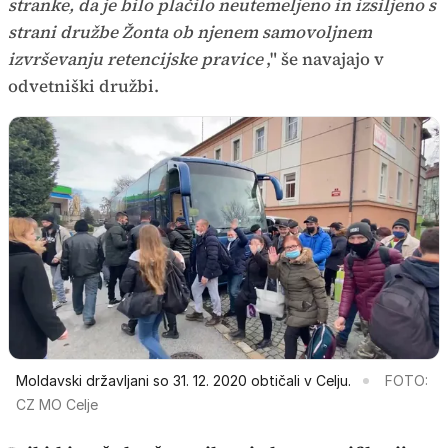
stranke, da je bilo plačilo neutemeljeno in izsiljeno s
strani družbe Žonta ob njenem samovoljnem
izvrševanju retencijske pravice
," še navajajo v
odvetniški družbi.
Moldavski državljani so 31. 12. 2020 obtičali v Celju.
FOTO:
CZ MO Celje