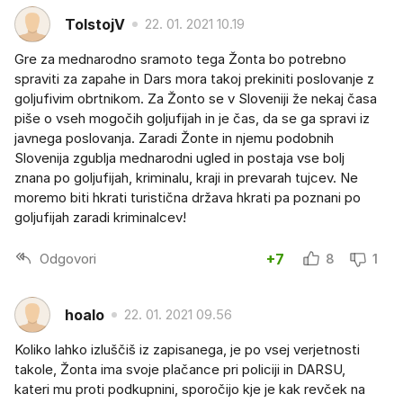
TolstojV
22. 01. 2021 10.19
Gre za mednarodno sramoto tega Žonta bo potrebno
spraviti za zapahe in Dars mora takoj prekiniti poslovanje z
goljufivim obrtnikom. Za Žonto se v Sloveniji že nekaj časa
piše o vseh mogočih goljufijah in je čas, da se ga spravi iz
javnega poslovanja. Zaradi Žonte in njemu podobnih
Slovenija zgublja mednarodni ugled in postaja vse bolj
znana po goljufijah, kriminalu, kraji in prevarah tujcev. Ne
moremo biti hkrati turistična država hkrati pa poznani po
goljufijah zaradi kriminalcev!
Odgovori
+7
8
1
hoalo
22. 01. 2021 09.56
Koliko lahko izluščiš iz zapisanega, je po vsej verjetnosti
takole, Žonta ima svoje plačance pri policiji in DARSU,
kateri mu proti podkupnini, sporočijo kje je kak revček na