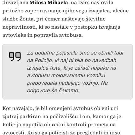
državljana
Milosa Mihaela
, na Dars naslovila
pritožbo zoper ravnanje njihovega izvajalca, vlečne
službe Žonta, pri čemer naštevajo številne
nepravilnosti, ki so nastale v postopku izvajanja
avtovleke in popravila avtobusa.
Za dodatna pojasnila smo se obrnili tudi
na Policijo, ki naj bi bila po navedbah
izvajalca tista, ki je zaradi napake na
avtobusu moldavskemu vozniku
prepovedala nadaljnjo vožnjo. Na
odgovore še čakamo.
Kot navajajo, je bil omenjeni avtobus ob eni uri
zjutraj parkiran na počivališču Lom, kamor ga je
Policija napotila ob redni kontroli prometa na
avtocesti. Ko so ga policisti že pregledali in niso