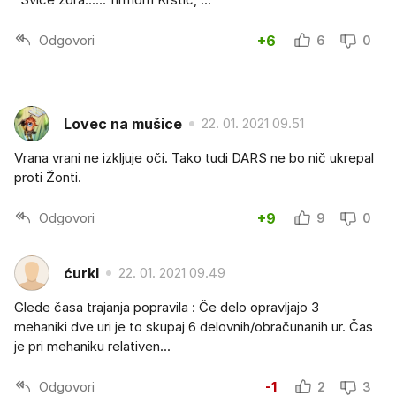
Odgovori
+6
6
0
Lovec na mušice
22. 01. 2021 09.51
Vrana vrani ne izkljuje oči. Tako tudi DARS ne bo nič ukrepal
proti Žonti.
Odgovori
+9
9
0
ćurkl
22. 01. 2021 09.49
Glede časa trajanja popravila : Če delo opravljajo 3
mehaniki dve uri je to skupaj 6 delovnih/obračunanih ur. Čas
je pri mehaniku relativen...
Odgovori
-1
2
3