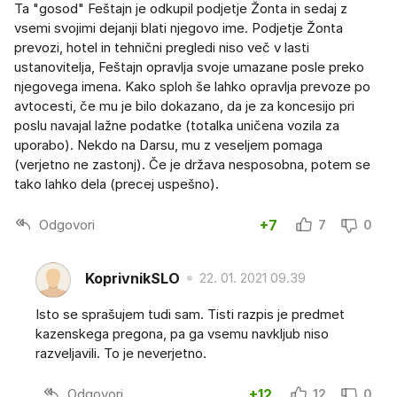
Ta "gosod" Feštajn je odkupil podjetje Žonta in sedaj z
vsemi svojimi dejanji blati njegovo ime. Podjetje Žonta
prevozi, hotel in tehnični pregledi niso več v lasti
ustanovitelja, Feštajn opravlja svoje umazane posle preko
njegovega imena. Kako sploh še lahko opravlja prevoze po
avtocesti, če mu je bilo dokazano, da je za koncesijo pri
poslu navajal lažne podatke (totalka uničena vozila za
uporabo). Nekdo na Darsu, mu z veseljem pomaga
(verjetno ne zastonj). Če je država nesposobna, potem se
tako lahko dela (precej uspešno).
Odgovori
+7
7
0
KoprivnikSLO
22. 01. 2021 09.39
Isto se sprašujem tudi sam. Tisti razpis je predmet
kazenskega pregona, pa ga vsemu navkljub niso
razveljavili. To je neverjetno.
Odgovori
+12
12
0