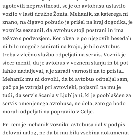
ugotovili nepravilnosti, se je ob avtobusu ustavilo
vozilo v lasti družbe Žonta. Mehanik, za katerega ni
znano, na čigavo pobudo je prišel na kraj dogodka, je
voznika seznanil, da avtobus stoji postrani in ima
težave s podvozjem. Ker okvare po njegovih besedah
ni bilo mogoče sanirati na kraju, je bilo avtobus
treba z vlečno službo odpeljati na servis. Voznik je
sicer menil, da je avtobus v voznem stanju in bi pot
lahko nadaljeval, a je zaradi varnosti na to pristal.
Mehanik mu ni dovolil, da bi avtobus odpeljal sam,
pač pa je vztrajal pri avtovleki, pojasnil pa mu je
tudi, da servis Scania v Ljubljani, ki je pooblaščen za
servis omenjenega avtobusa, ne dela, zato ga bodo
morali odpeljati na popravilo v Celje.
Pri tem je mehanik vozniku avtobusa dal v podpis
delovni nalog, ne da bi mu bila vsebina dokumenta