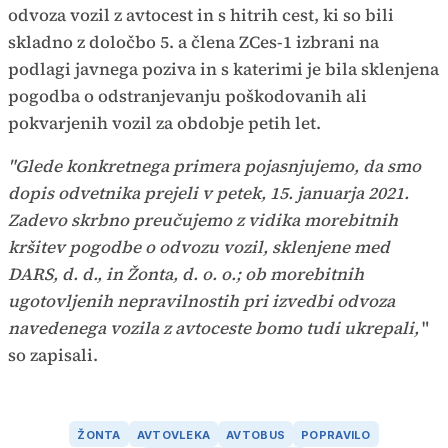
odvoza vozil z avtocest in s hitrih cest, ki so bili
skladno z določbo 5. a člena ZCes-1 izbrani na
podlagi javnega poziva in s katerimi je bila sklenjena
pogodba o odstranjevanju poškodovanih ali
pokvarjenih vozil za obdobje petih let.
"Glede konkretnega primera pojasnjujemo, da smo
dopis odvetnika prejeli v petek, 15. januarja 2021.
Zadevo skrbno preučujemo z vidika morebitnih
kršitev pogodbe o odvozu vozil, sklenjene med
DARS, d. d., in Žonta, d. o. o.; ob morebitnih
ugotovljenih nepravilnostih pri izvedbi odvoza
navedenega vozila z avtoceste bomo tudi ukrepali,
"
so zapisali.
ŽONTA
AVTOVLEKA
AVTOBUS
POPRAVILO