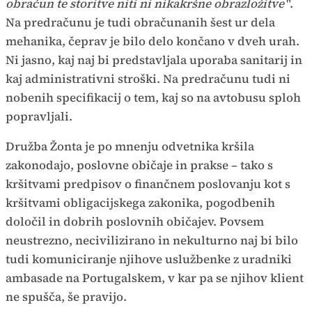
obračun te storitve niti ni nikakršne obrazložitve
".
Na predračunu je tudi obračunanih šest ur dela
mehanika, čeprav je bilo delo končano v dveh urah.
Ni jasno, kaj naj bi predstavljala uporaba sanitarij in
kaj administrativni stroški. Na predračunu tudi ni
nobenih specifikacij o tem, kaj so na avtobusu sploh
popravljali.
Družba Žonta je po mnenju odvetnika kršila
zakonodajo, poslovne običaje in prakse – tako s
kršitvami predpisov o finančnem poslovanju kot s
kršitvami obligacijskega zakonika, pogodbenih
določil in dobrih poslovnih običajev. Povsem
neustrezno, necivilizirano in nekulturno naj bi bilo
tudi komuniciranje njihove uslužbenke z uradniki
ambasade na Portugalskem, v kar pa se njihov klient
ne spušča, še pravijo.