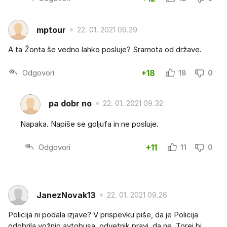
mptour
22. 01. 2021 09.29
A ta Žonta še vedno lahko posluje? Sramota od države.
Odgovori
+18
18
0
pa dobr no
22. 01. 2021 09.32
Napaka. Napiše se goljufa in ne posluje.
Odgovori
+11
11
0
JanezNovak13
22. 01. 2021 09.26
Policija ni podala izjave? V prispevku piše, da je Policija
odobrila vožnjo avtobusa, odvetnik pravi, da ne. Torej bi