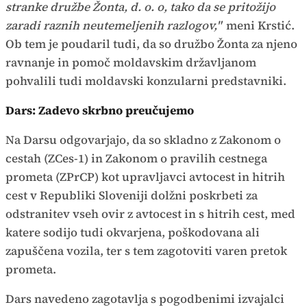
stranke družbe Žonta, d. o. o, tako da se pritožijo
zaradi raznih neutemeljenih razlogov,"
meni Krstić.
Ob tem je poudaril tudi, da so družbo Žonta za njeno
ravnanje in pomoč moldavskim državljanom
pohvalili tudi moldavski konzularni predstavniki.
Dars: Zadevo skrbno preučujemo
Na Darsu odgovarjajo, da so skladno z Zakonom o
cestah (ZCes-1) in Zakonom o pravilih cestnega
prometa (ZPrCP) kot upravljavci avtocest in hitrih
cest v Republiki Sloveniji dolžni poskrbeti za
odstranitev vseh ovir z avtocest in s hitrih cest, med
katere sodijo tudi okvarjena, poškodovana ali
zapuščena vozila, ter s tem zagotoviti varen pretok
prometa.
Dars navedeno zagotavlja s pogodbenimi izvajalci