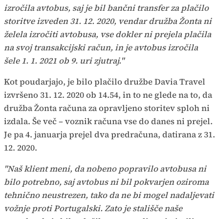
izročila avtobus, saj je bil bančni transfer za plačilo
storitve izveden 31. 12. 2020, vendar družba Žonta ni
želela izročiti avtobusa, vse dokler ni prejela plačila
na svoj transakcijski račun, in je avtobus izročila
šele 1. 1. 2021 ob 9. uri zjutraj."
Kot poudarjajo, je bilo plačilo družbe Davia Travel
izvršeno 31. 12. 2020 ob 14.54, in to ne glede na to, da
družba Žonta računa za opravljeno storitev sploh ni
izdala. Še več – voznik računa vse do danes ni prejel.
Je pa 4. januarja prejel dva predračuna, datirana z 31.
12. 2020.
"Naš klient meni, da nobeno popravilo avtobusa ni
bilo potrebno, saj avtobus ni bil pokvarjen oziroma
tehnično neustrezen, tako da ne bi mogel nadaljevati
vožnje proti Portugalski. Zato je stališče naše