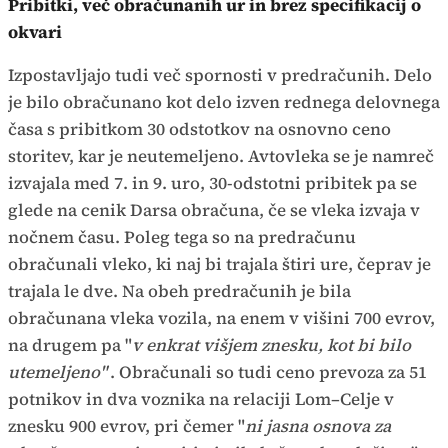
Pribitki, več obračunanih ur in brez specifikacij o
okvari
Izpostavljajo tudi več spornosti v predračunih. Delo
je bilo obračunano kot delo izven rednega delovnega
časa s pribitkom 30 odstotkov na osnovno ceno
storitev, kar je neutemeljeno. Avtovleka se je namreč
izvajala med 7. in 9. uro, 30-odstotni pribitek pa se
glede na cenik Darsa obračuna, če se vleka izvaja v
nočnem času. Poleg tega so na predračunu
obračunali vleko, ki naj bi trajala štiri ure, čeprav je
trajala le dve. Na obeh predračunih je bila
obračunana vleka vozila, na enem v višini 700 evrov,
na drugem pa "
v enkrat višjem znesku, kot bi bilo
utemeljeno"
. Obračunali so tudi ceno prevoza za 51
potnikov in dva voznika na relaciji Lom–Celje v
znesku 900 evrov, pri čemer "
ni jasna osnova za