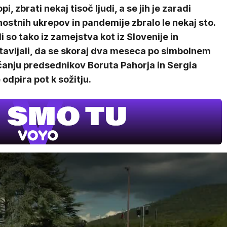
pi, zbrati nekaj tisoč ljudi, a se jih je zaradi
ostnih ukrepov in pandemije zbralo le nekaj sto.
li so tako iz zamejstva kot iz Slovenije in
tavljali, da se skoraj dva meseca po simbolnem
čanju predsednikov Boruta Pahorja in Sergia
odpira pot k sožitju.