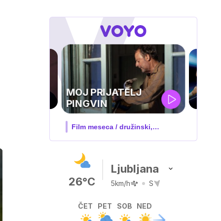
UEFA
SUPERPOKAL
V živo na VOYO: sreda ob 20.30
Ljubljana
26°C
5km/h
S
ČET
PET
SOB
NED