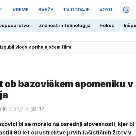
T
VREME
SVEŽE
TV ODDAJE
VOYO
MAGA
ospodarstvo
Znanost in tehnologija
Fokus
Inšp
izgubil vlogo v prihajajočem filmu
st ob bazoviškem spomeniku v
ja
min branja
17
zovici bi se moralo na osrednji slovesnosti, kjer bi
stili 90 let od ustrelitve prvih fašističnih žrtev v