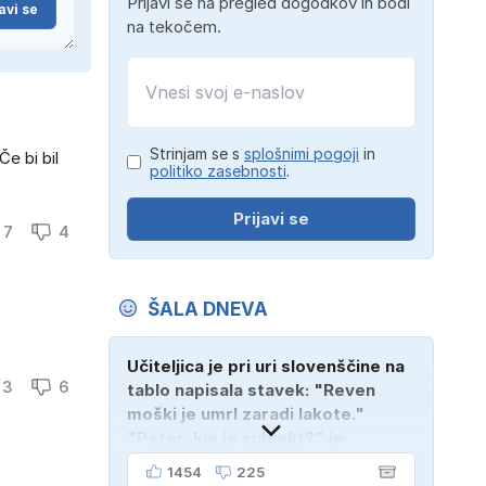
Prijavi se na pregled dogodkov in bodi
avi se
na tekočem.
Strinjam se s
splošnimi pogoji
in
Če bi bil
politiko zasebnosti
.
Prijavi se
7
4
ŠALA DNEVA
Učiteljica je pri uri slovenščine na
3
6
tablo napisala stavek: "Reven
moški je umrl zaradi lakote."
"Peter, kje je subjekt?" je
vprašala. "Verjetno na
1454
225
pokopališču!"