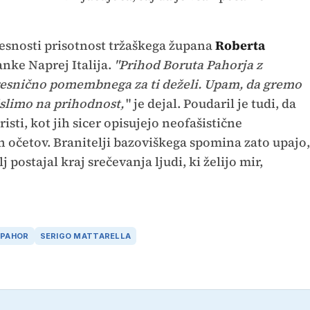
esnosti prisotnost tržaškega župana
Roberta
anke Naprej Italija.
"Prihod Boruta Pahorja z
resnično pomembnega za ti deželi. Upam, da gremo
slimo na prihodnost,
" je dejal. Poudaril je tudi, da
risti, kot jih sicer opisujejo neofašistične
n očetov. Branitelji bazoviškega spomina zato upajo,
j postajal kraj srečevanja ljudi, ki želijo mir,
 PAHOR
SERIGO MATTARELLA