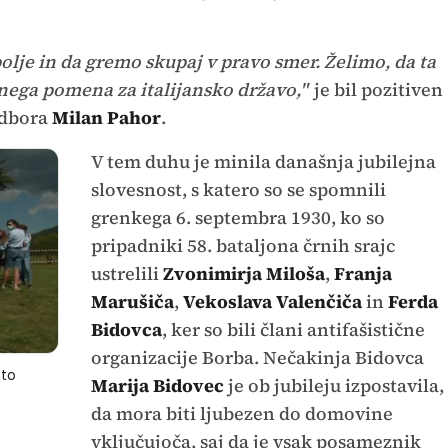
 bolje in da gremo skupaj v pravo smer. Želimo, da ta
ega pomena za italijansko državo,"
je bil pozitiven
odbora
Milan Pahor
.
V tem duhu je minila današnja jubilejna
slovesnost, s katero so se spomnili
grenkega 6. septembra 1930, ko so
pripadniki 58. bataljona črnih srajc
ustrelili
Zvonimirja Miloša
,
Franja
Marušiča
,
Vekoslava Valenčiča
in
Ferda
Bidovca
, ker so bili člani antifašistične
organizacije Borba. Nečakinja Bidovca
sto
Marija Bidovec
je ob jubileju izpostavila,
da mora biti ljubezen do domovine
vključujoča, saj da je vsak posameznik