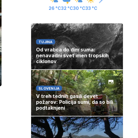
26 °C
32 °C
30 °C
33 °C
TUJINA
Od vrabca do dim suma:
nenavadni svet imen tropskih
ciklonov
ozaslonski
in
SLOVENIJA
V treh tednih gasili devet
požarov: Policija sumi, da so bili
podtaknjeni