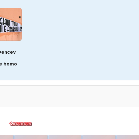
ovencev
a
ne bomo