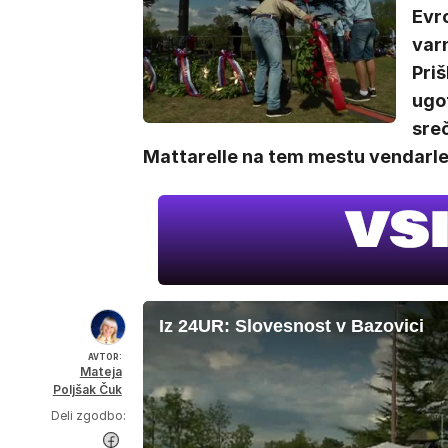
Evro
varn
Priš
ugo
sre
Mattarelle na tem mestu vendarle 
Iz 24UR: Slovesnost v Bazovici
AVTOR:
Mateja
Poljšak Čuk
Deli zgodbo: