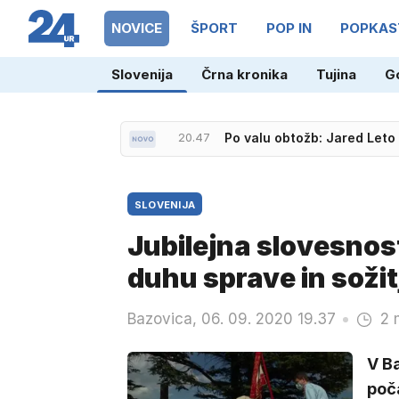
NOVICE
ŠPORT
POP IN
POPKAS
Slovenija
Črna kronika
Tujina
G
20.47
Po valu obtožb: Jared Leto 
SLOVENIJA
Jubilejna slovesno
duhu sprave in sožit
Bazovica, 06. 09. 2020 19.37
2 
V Ba
poča