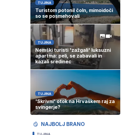
TUJINA
Turistom potonil čoln, mimoidoči
so se posmehovali
TUJINA
Nemški turisti 'zažgali' luksuzni
apartma: peli, se zabavali in
kazali sredinec
TUJINA
'Skrivni' otok na Hrvaškem raj za
svingerje?
NAJBOLJ BRANO
TUJINA