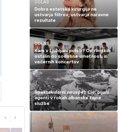
OGLAS
Dobra estetska kirurgija ne
ustvarja filtrov, ustvarja naravne
rezultate
OGLAS
Kam v Ljubljani poleti? Od rimskih
ostalin do sodobne umetnosti in
večernih koncertov
Spektakularni neuspeh Cie: pijani
agenti v rokah albanske tajne
službe