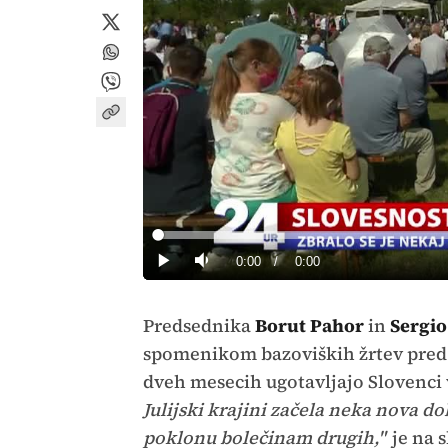
Loaded
:
0%
Current
0:00
/
Duration
0:00
Predvajaj
Tiho
Time
Predsednika
Borut Pahor
in
Sergio
spomenikom bazoviških žrtev pred 
dveh mesecih ugotavljajo Slovenci v
Julijski krajini začela neka nova
poklonu bolečinam drugih,"
je na s