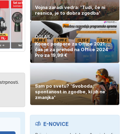
Vojna zaradi vedra: 'Tudi, če ni
resnica, je to dobra zgodba'
OGLAS
Konec podpore za Office 2021:
čas je za prehod na Office 2024
Pro za 19,99 €
strpnosti.
Sam po svetu? 'Svoboda,
spontanost in zgodbe, ki jih ne
zmanjka'
E-NOVICE