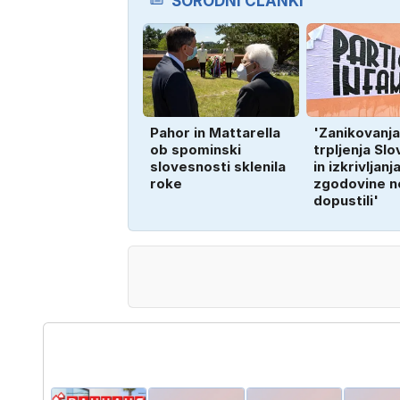
SORODNI ČLANKI
Pahor in Mattarella
'Zanikovanja
ob spominski
trpljenja Sl
slovesnosti sklenila
in izkrivljanj
roke
zgodovine 
dopustili'