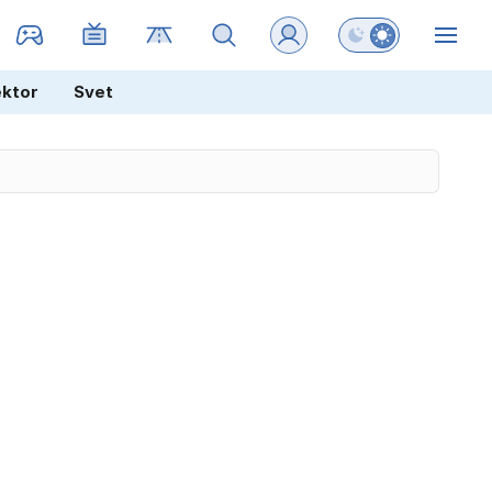
Preklopi barvni na
ZIN
ektor
Svet