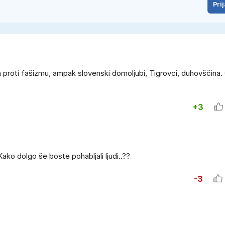
Prij
ila proti fašizmu, ampak slovenski domoljubi, Tigrovci, duhovščina. 
+3
ako dolgo še boste pohabljali ljudi..??
-3