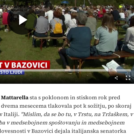
Predvajaj
Cel
nač
 Mattarella
sta s poklonom in stiskom rok pred
dvema mesecema tlakovala pot k sožitju, po skoraj
 Italiji.
"Mislim, da se bo tu, v Trstu, na Tržaškem, v
 doba v medsebojnem spoštovanju in medsebojnem
lovesnosti v Bazovici dejala italijanska senatorka