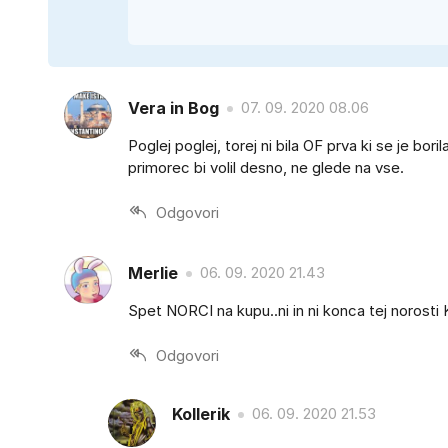
Vera in Bog
07. 09. 2020 08.06
Poglej poglej, torej ni bila OF prva ki se je bor
primorec bi volil desno, ne glede na vse.
Odgovori
Merlie
06. 09. 2020 21.43
Spet NORCI na kupu..ni in ni konca tej norosti K
Odgovori
Kollerik
06. 09. 2020 21.53