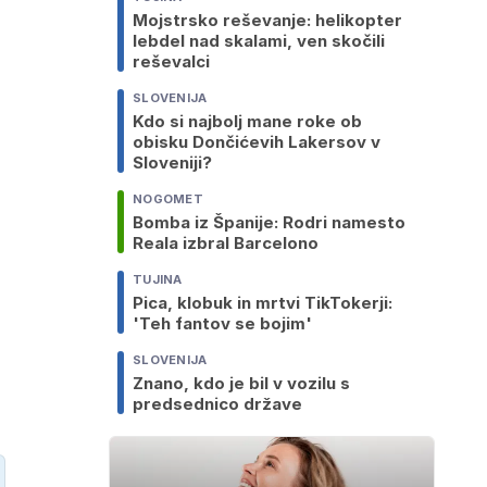
Mojstrsko reševanje: helikopter
lebdel nad skalami, ven skočili
reševalci
SLOVENIJA
Kdo si najbolj mane roke ob
obisku Dončićevih Lakersov v
Sloveniji?
NOGOMET
Bomba iz Španije: Rodri namesto
Reala izbral Barcelono
TUJINA
Pica, klobuk in mrtvi TikTokerji:
'Teh fantov se bojim'
SLOVENIJA
Znano, kdo je bil v vozilu s
predsednico države