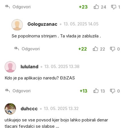
Odgovori
+23
24
1
Gologuzanac
13. 05. 2025 14.05
Se popolnoma strinjam . Ta vlada je zabluzila .
Odgovori
+22
22
0
lululand
13. 05. 2025 13.38
Kdo je pa aplikacijo naredu? ĐžiZAS
Odgovori
+13
13
0
duhccc
13. 05. 2025 13.32
utikujejo se vse povsod kjer bojo lahko pobirali denar
tlacani fevdalci se slabse ...