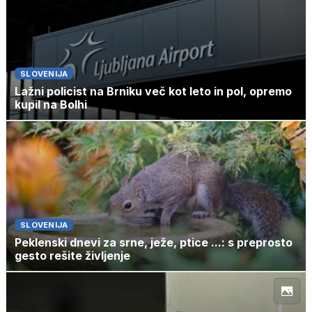
SLOVENIJA
Lažni policist na Brniku več kot leto in pol, opremo
kupil na Bolhi
SLOVENIJA
Peklenski dnevi za srne, ježe, ptice ...: s preprosto
gesto rešite življenje