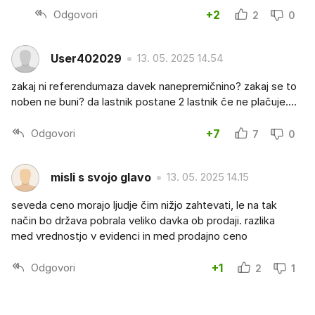
Odgovori
+2
2
0
User402029
13. 05. 2025 14.54
zakaj ni referendumaza davek nanepremičnino? zakaj se to
noben ne buni? da lastnik postane 2 lastnik če ne plačuje....
Odgovori
+7
7
0
misli s svojo glavo
13. 05. 2025 14.15
seveda ceno morajo ljudje čim nižjo zahtevati, le na tak
način bo država pobrala veliko davka ob prodaji. razlika
med vrednostjo v evidenci in med prodajno ceno
Odgovori
+1
2
1