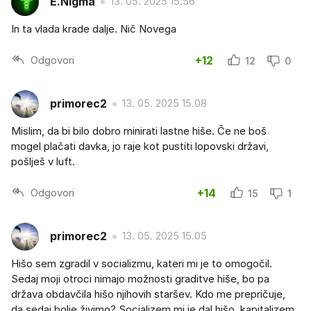
E.Nigma
13. 05. 2025 15.56
In ta vlada krade dalje. Nič Novega
Odgovori
+12
12
0
primorec2
13. 05. 2025 15.08
Mislim, da bi bilo dobro minirati lastne hiše. Če ne boš
mogel plačati davka, jo raje kot pustiti lopovski državi,
pošlješ v luft.
Odgovori
+14
15
1
primorec2
13. 05. 2025 15.05
Hišo sem zgradil v socializmu, kateri mi je to omogočil.
Sedaj moji otroci nimajo možnosti graditve hiše, bo pa
država obdavčila hišo njihovih staršev. Kdo me prepričuje,
da sedaj bolje živimo? Socializem mi je dal hišo, kapitalizem