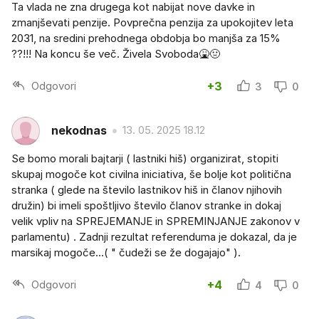
Ta vlada ne zna drugega kot nabijat nove davke in
zmanjševati penzije. Povprečna penzija za upokojitev leta
2031, na sredini prehodnega obdobja bo manjša za 15%
??!!! Na koncu še več. Živela Svoboda🤮🤢
Odgovori
+3
3
0
nekodnas
13. 05. 2025 18.12
Se bomo morali bajtarji ( lastniki hiš) organizirat, stopiti
skupaj mogoče kot civilna iniciativa, še bolje kot politična
stranka ( glede na število lastnikov hiš in članov njihovih
družin) bi imeli spoštljivo število članov stranke in dokaj
velik vpliv na SPREJEMANJE in SPREMINJANJE zakonov v
parlamentu) . Zadnji rezultat referenduma je dokazal, da je
marsikaj mogoče...( " čudeži se že dogajajo" ).
Odgovori
+4
4
0