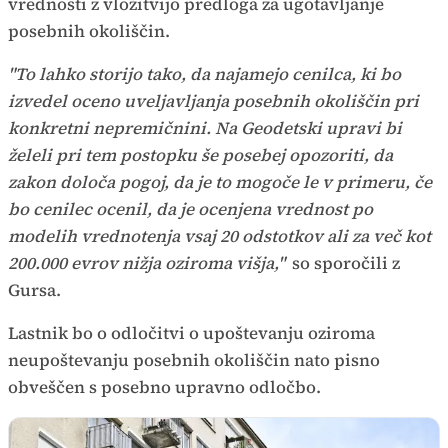
vrednosti z vložitvijo predloga za ugotavljanje
posebnih okoliščin.
"To lahko storijo tako, da najamejo cenilca, ki bo
izvedel oceno uveljavljanja posebnih okoliščin pri
konkretni nepremičnini. Na Geodetski upravi bi
želeli pri tem postopku še posebej opozoriti, da
zakon določa pogoj, da je to mogoče le v primeru, če
bo cenilec ocenil, da je ocenjena vrednost po
modelih vrednotenja vsaj 20 odstotkov ali za več kot
200.000 evrov nižja oziroma višja,"
so sporočili z
Gursa.
Lastnik bo o odločitvi o upoštevanju oziroma
neupoštevanju posebnih okoliščin nato pisno
obveščen s posebno upravno odločbo.