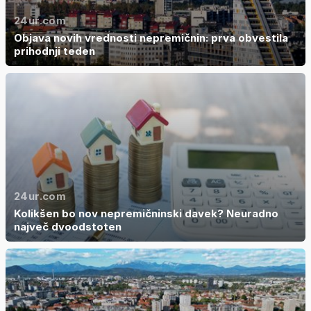
24ur.com
Objava novih vrednosti nepremičnin: prva obvestila
prihodnji teden
24ur.com
Kolikšen bo nov nepremičninski davek? Neuradno
največ dvoodstoten