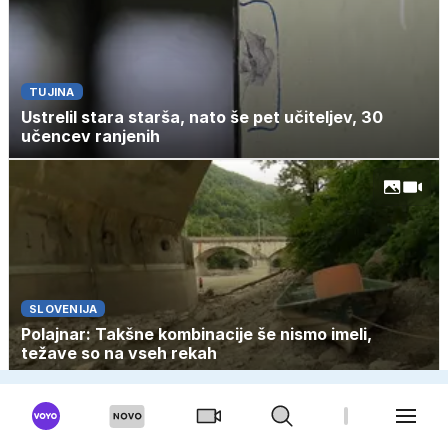
TUJINA
Ustrelil stara starša, nato še pet učiteljev, 30
učencev ranjenih
SLOVENIJA
Polajnar: Takšne kombinacije še nismo imeli,
težave so na vseh rekah
NAJBOLJ BRANO
SLOVENIJA