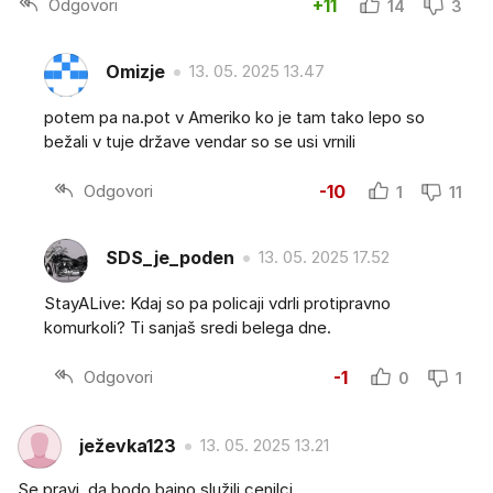
Odgovori
+11
14
3
Omizje
13. 05. 2025 13.47
potem pa na.pot v Ameriko ko je tam tako lepo so
bežali v tuje države vendar so se usi vrnili
Odgovori
-10
1
11
SDS_je_poden
13. 05. 2025 17.52
StayALive: Kdaj so pa policaji vdrli protipravno
komurkoli? Ti sanjaš sredi belega dne.
Odgovori
-1
0
1
ježevka123
13. 05. 2025 13.21
Se pravi, da bodo bajno služili cenilci.