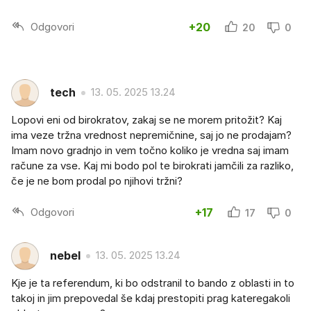
Odgovori
+20
20
0
tech
13. 05. 2025 13.24
Lopovi eni od birokratov, zakaj se ne morem pritožit? Kaj
ima veze tržna vrednost nepremičnine, saj jo ne prodajam?
Imam novo gradnjo in vem točno koliko je vredna saj imam
račune za vse. Kaj mi bodo pol te birokrati jamčili za razliko,
če je ne bom prodal po njihovi tržni?
Odgovori
+17
17
0
nebel
13. 05. 2025 13.24
Kje je ta referendum, ki bo odstranil to bando z oblasti in to
takoj in jim prepovedal še kdaj prestopiti prag kateregakoli