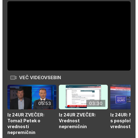
VEČ VIDEOVSEBIN
05:53
03:30
Iz 24UR ZVEČER:
Iz 24UR ZVEČER:
Iz 24UR: Nes
Tomaž Petek o
Vrednost
s posplošen
vrednosti
nepremičnin
vrednostjo
nepremičnin