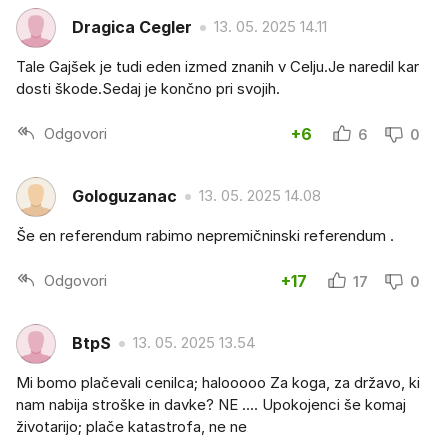
Dragica Cegler
13. 05. 2025 14.11
Tale Gajšek je tudi eden izmed znanih v Celju.Je naredil kar
dosti škode.Sedaj je končno pri svojih.
Odgovori
+6
6
0
Gologuzanac
13. 05. 2025 14.08
Še en referendum rabimo nepremičninski referendum .
Odgovori
+17
17
0
BtpS
13. 05. 2025 13.54
Mi bomo plačevali cenilca; halooooo Za koga, za državo, ki
nam nabija stroške in davke? NE .... Upokojenci še komaj
životarijo; plače katastrofa, ne ne