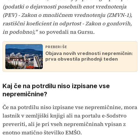
(podatki o dejavnosti posebnih enot vrednotenja
(PEV) - Zakon o množičnem vrednotenju (ZMVN-1),
rastiščni koeficient in odprtost - Zakon o gozdovih,
in podobno),"
so povedali na Gursu.
PREBERI ŠE
Objava novih vrednosti nepremičnin:
prva obvestila prihodnji teden
Kaj če na potrdilu niso izpisane vse
nepremičnine?
Če na potrdilu niso izpisane vse nepremičnine, mora
lastnik v zemljiški knjigi ali na portalu e-Sodstvo
preveriti, ali je pri vseh nepremičninah vpisan z
enotno matično številko EMŠO.