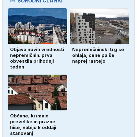
SORODNI ČLANKI
Objava novih vrednosti
Nepremičninski trg se
nepremičnin: prva
ohlaja, cene pa še
obvestila prihodnji
naprej rastejo
teden
Občane, ki imajo
prevelike in prazne
hiše, vabijo k oddaji
stanovanj