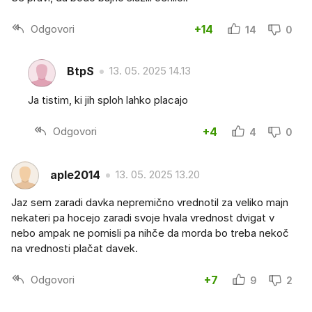
Odgovori
+14
14
0
BtpS
13. 05. 2025 14.13
Ja tistim, ki jih sploh lahko placajo
Odgovori
+4
4
0
aple2014
13. 05. 2025 13.20
Jaz sem zaradi davka nepremično vrednotil za veliko majn
nekateri pa hocejo zaradi svoje hvala vrednost dvigat v
nebo ampak ne pomisli pa nihče da morda bo treba nekoč
na vrednosti plačat davek.
Odgovori
+7
9
2