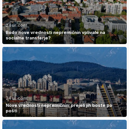
24ur.com
Bodo nove vrednosti nepremičnin vplivale na
socialne transferje?
24ur.com
Nove vrednosti nepremičnin: prejeli jih boste po
pošti