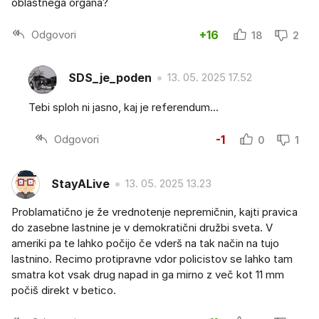
oblastnega organa?
Odgovori
+16
18
2
SDS_je_poden
13. 05. 2025 17.52
Tebi sploh ni jasno, kaj je referendum...
Odgovori
-1
0
1
StayALive
13. 05. 2025 13.23
Problamatično je že vrednotenje nepremičnin, kajti pravica
do zasebne lastnine je v demokratični družbi sveta. V
ameriki pa te lahko počijo če vderš na tak način na tujo
lastnino. Recimo protipravne vdor policistov se lahko tam
smatra kot vsak drug napad in ga mirno z več kot 11 mm
počiš direkt v betico.