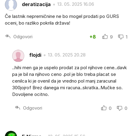
deratizacija
13. 05. 2025 16.06
Če lastnik nepremičnine ne bo mogel prodati po GURS
oceni, bo razliko pokrila država!
Odgovori
+8
9
1
flojdi
13. 05. 2025 20.28
..hihi men ga je uspelo prodat za pol njihove cene..davk
pa je bil na njihovo ceno .pol je blo treba placat se
cenilca ki je ovenil da je vredno pol manj zaracunal
300jojrof Brez danega mi racuna..skratka..Mučke so.
Dovoljene ocitno.
Odgovori
0
0