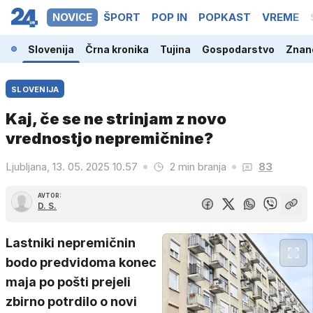
NOVICE
ŠPORT
POP IN
POPKAST
VREME
Slovenija
Črna kronika
Tujina
Gospodarstvo
Znano
SLOVENIJA
Kaj, če se ne strinjam z novo
vrednostjo nepremičnine?
Ljubljana, 13. 05. 2025 10.57
2 min branja
83
AVTOR:
D. S.
Lastniki nepremičnin
bodo predvidoma konec
maja po pošti prejeli
zbirno potrdilo o novi