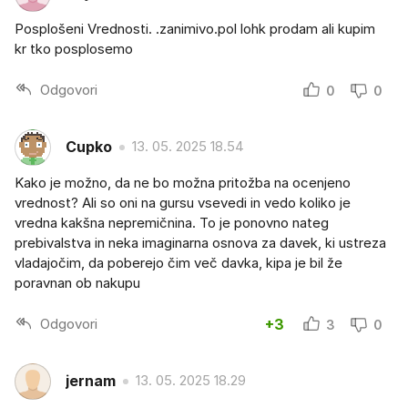
Posplošeni Vrednosti. .zanimivo.pol lohk prodam ali kupim
kr tko posplosemo
Odgovori
0
0
Cupko
13. 05. 2025 18.54
Kako je možno, da ne bo možna pritožba na ocenjeno
vrednost? Ali so oni na gursu vsevedi in vedo koliko je
vredna kakšna nepremičnina. To je ponovno nateg
prebivalstva in neka imaginarna osnova za davek, ki ustreza
vladajočim, da poberejo čim več davka, kipa je bil že
poravnan ob nakupu
Odgovori
+3
3
0
jernam
13. 05. 2025 18.29