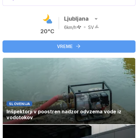
Ljubljana
6km/h
SV
20°C
VREME
SLOVENIJA
Inšpektorji v poostren nadzor odvzema vode iz
vodotokov