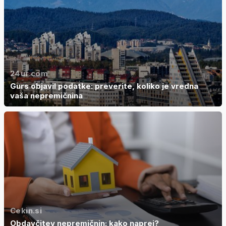
24ur.com
Gurs objavil podatke: preverite, koliko je vredna
vaša nepremičnina
Cekin.si
Obdavčitev nepremičnin: kako naprej?