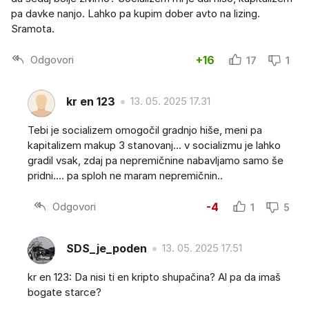
pa davke nanjo. Lahko pa kupim dober avto na lizing.
Sramota.
Odgovori
+16
17
1
kr en 123
13. 05. 2025 17.31
Tebi je socializem omogočil gradnjo hiše, meni pa
kapitalizem makup 3 stanovanj... v socializmu je lahko
gradil vsak, zdaj pa nepremičnine nabavljamo samo še
pridni.... pa sploh ne maram nepremičnin..
Odgovori
-4
1
5
SDS_je_poden
13. 05. 2025 17.51
kr en 123: Da nisi ti en kripto shupačina? Al pa da imaš
bogate starce?