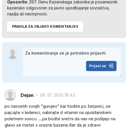
Opozorilo:
297. členu Kazenskega zakonika je posameznik
kazensko odgovoren za javno spodbujanje sovraštva,
nasilja ali nestrpnosti.
PRAVILA ZA OBJAVO KOMENTARJEV
Prijavi se
Dejan
09. 01. 2025 18.42
po nasvetih svojih "gurujev" kar hodite po žerjavici, se
pajcajte v ledenici, nabirajte d vitamin na opoldanskem
poletnem soncu ....pa bodte srečni da vas ne pošljejo na
glavo se metat v orazne bazene.Ker da je zdravo