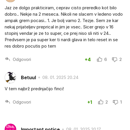
Jaz ze dolgo prakticiram, ceprav cisto preredko kot bilo
dobro.. Nekje na 2 meseca. Nikoli ne slacem v ledeno vodo
ampak grem pocasi.. 1. Je bolj varno 2. Tezje. Sem ze kar
nekaj prijateljev preprical in jim je vsec. Sicer grejo v 16
stopinj vendar je ze to super, ce prej niso sli niti v 24..
Predvsem je pa super ker ti nardi glava in telo reset in se
res dobro pocutis po tem
Odgovori
+4
6
2
Betuul
08. 01. 2025 20.24
V tem najbrž prednjačijo finci!
Odgovori
+1
2
1
Important notice
08. 01. 2025 20.17