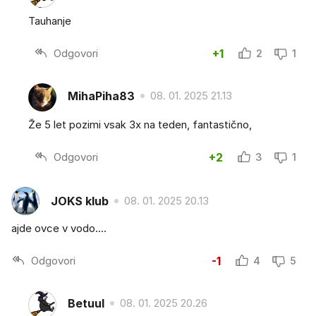
Tauhanje
Odgovori
+1
2
1
MihaPiha83
08. 01. 2025 21.13
Že 5 let pozimi vsak 3x na teden, fantastično,
Odgovori
+2
3
1
JOKS klub
08. 01. 2025 20.13
ajde ovce v vodo....
Odgovori
-1
4
5
Betuul
08. 01. 2025 20.26