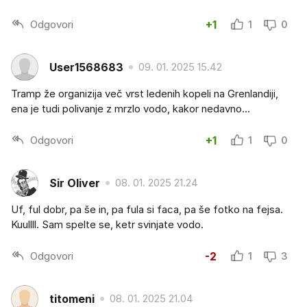
Odgovori
+1
1
0
User1568683
09. 01. 2025 15.42
Tramp že organizija več vrst ledenih kopeli na Grenlandiji,
ena je tudi polivanje z mrzlo vodo, kakor nedavno...
Odgovori
+1
1
0
Sir Oliver
08. 01. 2025 21.24
Uf, ful dobr, pa še in, pa fula si faca, pa še fotko na fejsa.
Kuullll. Sam spelte se, ketr svinjate vodo.
Odgovori
-2
1
3
titomeni
08. 01. 2025 21.04