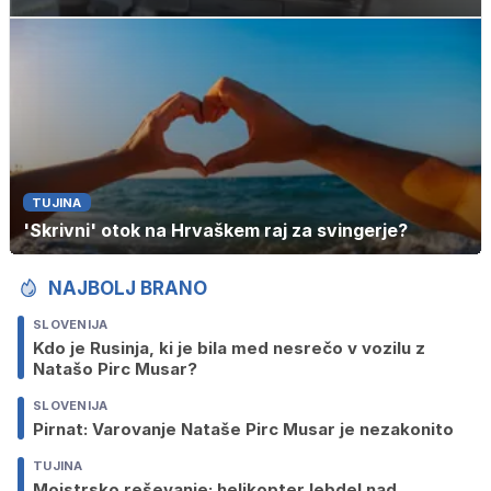
TUJINA
'Skrivni' otok na Hrvaškem raj za svingerje?
NAJBOLJ BRANO
SLOVENIJA
Kdo je Rusinja, ki je bila med nesrečo v vozilu z
Natašo Pirc Musar?
SLOVENIJA
Pirnat: Varovanje Nataše Pirc Musar je nezakonito
TUJINA
Mojstrsko reševanje: helikopter lebdel nad