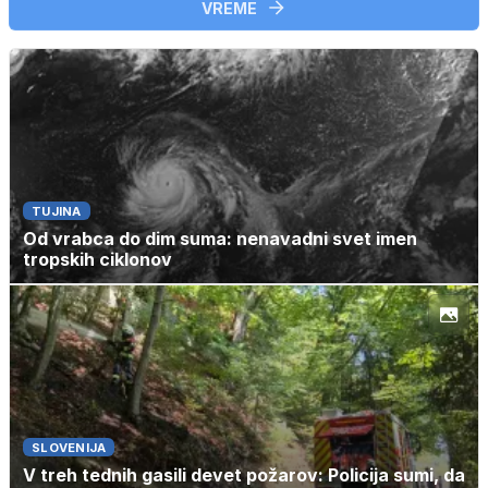
VREME
TUJINA
Od vrabca do dim suma: nenavadni svet imen
tropskih ciklonov
SLOVENIJA
V treh tednih gasili devet požarov: Policija sumi, da