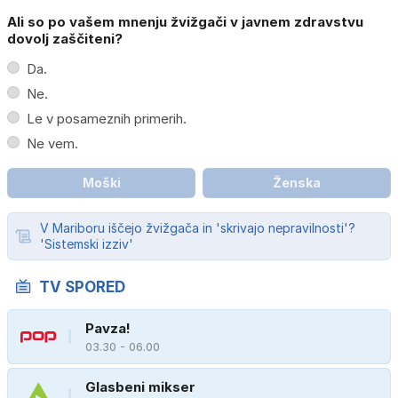
Ali so po vašem mnenju žvižgači v javnem zdravstvu
dovolj zaščiteni?
Da.
Ne.
Le v posameznih primerih.
Ne vem.
Moški
Ženska
V Mariboru iščejo žvižgača in 'skrivajo nepravilnosti'?
'Sistemski izziv'
TV SPORED
Pavza!
03.30 - 06.00
Glasbeni mikser