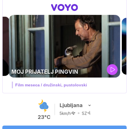
UEFA SUPERPOKAL
V živo na VOYO: sreda ob 20.30
Ljubljana
5km/h
SZ
23°C