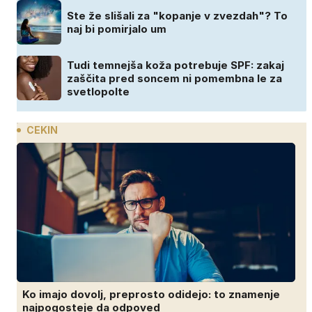
Ste že slišali za "kopanje v zvezdah"? To
naj bi pomirjalo um
Tudi temnejša koža potrebuje SPF: zakaj
zaščita pred soncem ni pomembna le za
svetlopolte
CEKIN
Ko imajo dovolj, preprosto odidejo: to znamenje
najpogosteje da odpoved