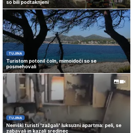
so bili podtaknjeni
TUJINA
Turistom potonil čoln, mimoidoči so se
posmehovali
TUJINA
Nemški turisti 'zažgali' luksuzni apartma: peli, se
zabavali in kazali sredinec