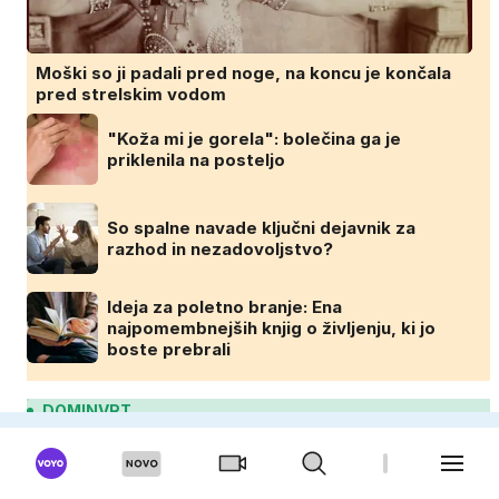
Moški so ji padali pred noge, na koncu je končala
pred strelskim vodom
"Koža mi je gorela": bolečina ga je
priklenila na posteljo
So spalne navade ključni dejavnik za
razhod in nezadovoljstvo?
Ideja za poletno branje: Ena
najpomembnejših knjig o življenju, ki jo
boste prebrali
DOMINVRT