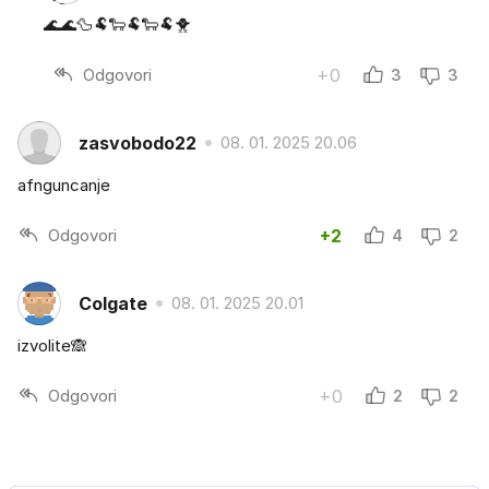
🌊🌊🦆🐏🐑🐏🐑🐏🐥
Odgovori
+0
3
3
zasvobodo22
08. 01. 2025 20.06
afnguncanje
Odgovori
+2
4
2
Colgate
08. 01. 2025 20.01
izvolite🙈
Odgovori
+0
2
2