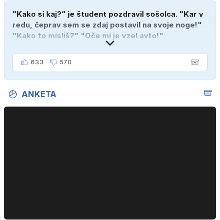
"Kako si kaj?" je študent pozdravil sošolca. "Kar v
redu, čeprav sem se zdaj postavil na svoje noge!"
"Kako to misliš?" "Oče mi je vzel avto!"
633
570
ANKETA