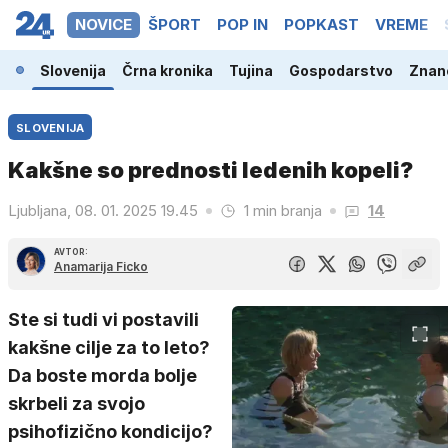
NOVICE
ŠPORT
POP IN
POPKAST
VREME
Slovenija
Črna kronika
Tujina
Gospodarstvo
Znano
SLOVENIJA
Kakšne so prednosti ledenih kopeli?
Ljubljana, 08. 01. 2025 19.45
1 min branja
14
AVTOR:
Anamarija Ficko
Ste si tudi vi postavili
kakšne cilje za to leto?
Da boste morda bolje
skrbeli za svojo
psihofizično kondicijo?