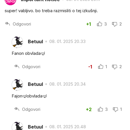
super! vabljivo. bo treba razmisliti o tej izkušnji.
Odgovori
+1
3
2
Betuul
08. 01. 2025 20.33
Fanon obvlada🤿
Odgovori
-1
1
2
Betuul
08. 01. 2025 20.34
Fajon🤿obvlada🤿
Odgovori
+2
3
1
Betuul
08. 01. 2025 20.48