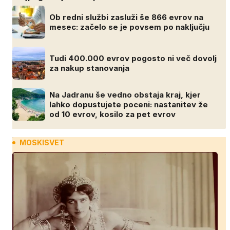
Ob redni službi zasluži še 866 evrov na
mesec: začelo se je povsem po naključju
Tudi 400.000 evrov pogosto ni več dovolj
za nakup stanovanja
Na Jadranu še vedno obstaja kraj, kjer
lahko dopustujete poceni: nastanitev že
od 10 evrov, kosilo za pet evrov
MOSKISVET