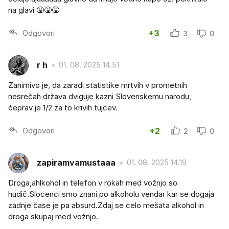
na glavi 🤮🤮🤮
Odgovori
+3
3
0
r h
01. 08. 2025 14.51
Zanimivo je, da zaradi statistike mrtvih v prometnih
nesrečah država dviguje kazni Slovenskemu narodu,
čeprav je 1/2 za to krivih tujcev.
Odgovori
+2
2
0
zapiramvamustaaa
01. 08. 2025 14.19
Droga,ahlkohol in telefon v rokah med vožnjo so
hudič.Slocenci smo znani po alkoholu vendar kar se dogaja
zadnje čase je pa absurd.Zdaj se celo mešata alkohol in
droga skupaj med vožnjo.