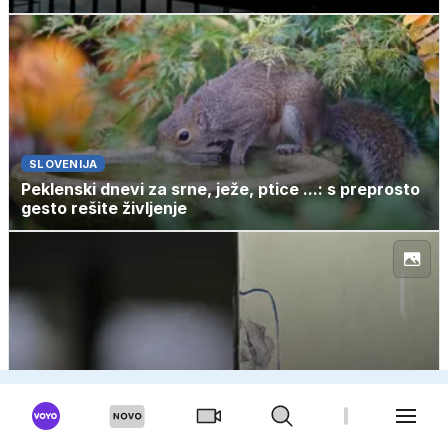
SLOVENIJA
Peklenski dnevi za srne, ježe, ptice ...: s preprosto
gesto rešite življenje
TUJINA
Ustrelil stara starša, nato še pet učiteljev, 30
učencev ranjenih