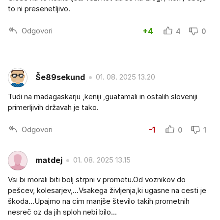
to ni presenetljivo.
Odgovori
+4
4
0
Še89sekund
01. 08. 2025 13.20
Tudi na madagaskarju ,keniji ,guatamali in ostalih sloveniji
primerljivih državah je tako.
Odgovori
-1
0
1
matdej
01. 08. 2025 13.15
Vsi bi morali biti bolj strpni v prometu.Od voznikov do
pešcev, kolesarjev,...Vsakega življenja,ki ugasne na cesti je
škoda...Upajmo na cim manjše število takih prometnih
nesreč oz da jih sploh nebi bilo...