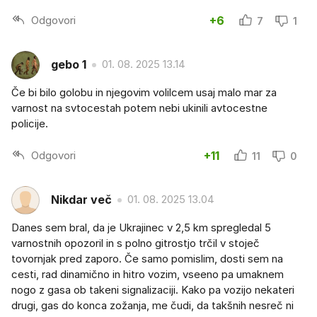
Odgovori
+6
7
1
gebo 1
01. 08. 2025 13.14
Če bi bilo golobu in njegovim volilcem usaj malo mar za
varnost na svtocestah potem nebi ukinili avtocestne
policije.
Odgovori
+11
11
0
Nikdar več
01. 08. 2025 13.04
Danes sem bral, da je Ukrajinec v 2,5 km spregledal 5
varnostnih opozoril in s polno gitrostjo trčil v stoječ
tovornjak pred zaporo. Če samo pomislim, dosti sem na
cesti, rad dinamično in hitro vozim, vseeno pa umaknem
nogo z gasa ob takeni signalizaciji. Kako pa vozijo nekateri
drugi, gas do konca zožanja, me čudi, da takšnih nesreč ni