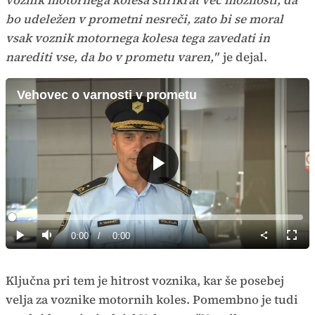
bo udeležen v prometni nesreči, zato bi se moral
vsak voznik motornega kolesa tega zavedati in
narediti vse, da bo v prometu varen,"
je dejal.
Vehovec o varnosti v prometu
Predvajaj
Loaded
:
0%
Current
0:00
/
Duration
0:00
Predvajaj
Tiho
Celoz
način
Time
Ključna pri tem je hitrost voznika, kar še posebej
velja za voznike motornih koles. Pomembno je tudi