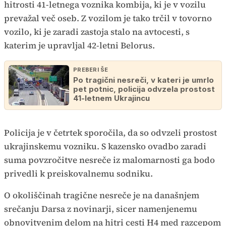
hitrosti 41-letnega voznika kombija, ki je v vozilu
prevažal več oseb. Z vozilom je tako trčil v tovorno
vozilo, ki je zaradi zastoja stalo na avtocesti, s
katerim je upravljal 42-letni Belorus.
PREBERI ŠE
Po tragični nesreči, v kateri je umrlo
pet potnic, policija odvzela prostost
41-letnem Ukrajincu
Policija je v četrtek sporočila, da so odvzeli prostost
ukrajinskemu vozniku. S kazensko ovadbo zaradi
suma povzročitve nesreče iz malomarnosti ga bodo
privedli k preiskovalnemu sodniku.
O okoliščinah tragične nesreče je na današnjem
srečanju Darsa z novinarji, sicer namenjenemu
obnovitvenim delom na hitri cesti H4 med razcepom