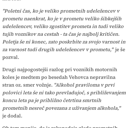
"Poletni čas, ko je veliko prometnih udeležencev v
prometu naenkrat, ko je v prometu veliko šibkejših
udeležencev, veliko zgostitev prometa in tudi veliko
tujih voznikov na cestah - ta čas je najbolj kritičen.
Poletja še ni konec, zato poskrbite za svojo varnost in
za varnost tudi drugih udeležencev v prometu,"
je še
pozval.
Drugi najpogostejši razlog pri voznikih motornih
koles je medtem po besedah Vehovca nepravilna
stran oz. smer vožnje.
"Alkohol praviloma v prvi
polovici leta še ni tako prevladujoč, s približevanjem
koncu leta pa je približno četrtina smrtnih
prometnih nesreč povezana z uživanjem alkohola,"
je dodal.
Ob tem menijo, da je zakonodaja glede prometnih