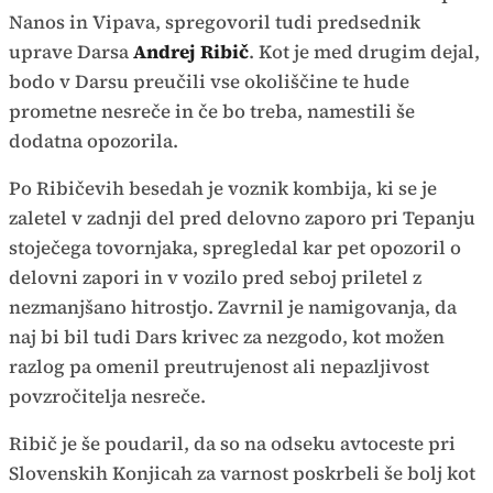
Nanos in Vipava, spregovoril tudi predsednik
uprave Darsa
Andrej Ribič
. Kot je med drugim dejal,
bodo v Darsu preučili vse okoliščine te hude
prometne nesreče in če bo treba, namestili še
dodatna opozorila.
Po Ribičevih besedah je voznik kombija, ki se je
zaletel v zadnji del pred delovno zaporo pri Tepanju
stoječega tovornjaka, spregledal kar pet opozoril o
delovni zapori in v vozilo pred seboj priletel z
nezmanjšano hitrostjo. Zavrnil je namigovanja, da
naj bi bil tudi Dars krivec za nezgodo, kot možen
razlog pa omenil preutrujenost ali nepazljivost
povzročitelja nesreče.
Ribič je še poudaril, da so na odseku avtoceste pri
Slovenskih Konjicah za varnost poskrbeli še bolj kot