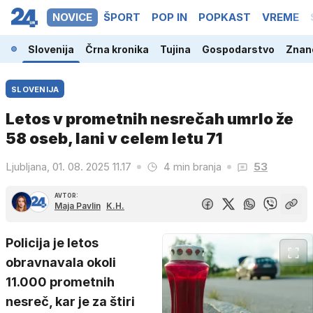
NOVICE
ŠPORT
POP IN
POPKAST
VREME
Slovenija
Črna kronika
Tujina
Gospodarstvo
Znano
SLOVENIJA
Letos v prometnih nesrečah umrlo že
58 oseb, lani v celem letu 71
Ljubljana, 01. 08. 2025 11.17
4 min branja
53
AVTOR:
Maja Pavlin
K.H.
Policija je letos
obravnavala okoli
11.000 prometnih
nesreč, kar je za štiri