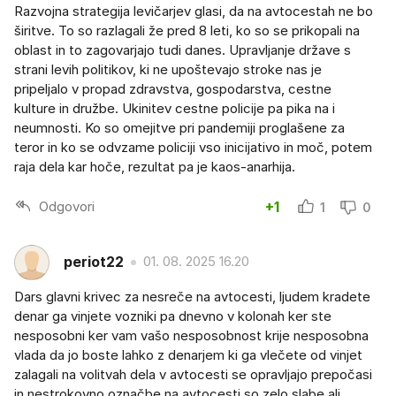
Razvojna strategija levičarjev glasi, da na avtocestah ne bo
širitve. To so razlagali že pred 8 leti, ko so se prikopali na
oblast in to zagovarjajo tudi danes. Upravljanje države s
strani levih politikov, ki ne upoštevajo stroke nas je
pripeljalo v propad zdravstva, gospodarstva, cestne
kulture in družbe. Ukinitev cestne policije pa pika na i
neumnosti. Ko so omejitve pri pandemiji proglašene za
teror in ko se odvzame policiji vso inicijativo in moč, potem
raja dela kar hoče, rezultat pa je kaos-anarhija.
Odgovori
+1
1
0
periot22
01. 08. 2025 16.20
Dars glavni krivec za nesreče na avtocesti, ljudem kradete
denar ga vinjete vozniki pa dnevno v kolonah ker ste
nesposobni ker vam vašo nesposobnost krije nesposobna
vlada da jo boste lahko z denarjem ki ga vlečete od vinjet
zalagali na volitvah dela v avtocesti se opravljajo prepočasi
in nestrokovno označbe na avtocesti so zelo slabe ali