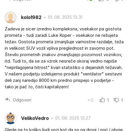
kolo1982
01. 08. 2025 13.31
Zadeva je sicer izredno kompleksna, vsekakor pa gostota
prometa - tudi zaradi Luke Koper - vsekakor ne rešujeta
težav. Gostota prometa zmanjšuje varnostne razdalje, teža
in velikost SUV vozil vpliva preglednost in zavorno pot.
Število prometnih znakov zmanjšujejo pozornost voznikov,
itd. Tudi to, da se za vzrok nesreče skoraj vedno napiše
"neprilagojena hitrost" kvari statistiko o dejanskih težavah.
V našem podjetju izdelujemo produkt "ventilator" sestavni
deli zanj naredijo 8000 km predno prispejo v podjetje -
tako je pač to, čisti kapitalizem!
Odgovori
+0
1
1
VelikoVedro
01. 08. 2025 13.27
Glede na to koliko ljudi vozi kot da so na drogi / nori / oboje