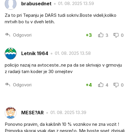
brabusednet
01. 08. 2025 13.59
Za to pri Tepanju je DARS tudi sokriv.Boste videli,koliko
mrtvih bo tu v dveh letih.
Odgovori
+3
3
0
Letnik 1964
01. 08. 2025 13.58
policijo nazaj na avtoceste..ne pa da se skrivajo v grmovju
z radarji tam koder je 30 omejitev
Odgovori
+4
4
0
MESE?AR
01. 08. 2025 13.39
Ponovno pravim, da kakšnih 10 % voznikov ne zna vozit !
Primorka skoraj vsak dan z nesrečo. Me boste spet zbrisali