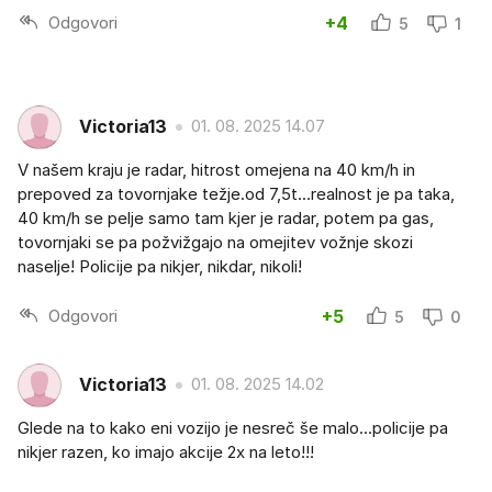
Odgovori
+4
5
1
Victoria13
01. 08. 2025 14.07
V našem kraju je radar, hitrost omejena na 40 km/h in
prepoved za tovornjake težje.od 7,5t...realnost je pa taka,
40 km/h se pelje samo tam kjer je radar, potem pa gas,
tovornjaki se pa požvižgajo na omejitev vožnje skozi
naselje! Policije pa nikjer, nikdar, nikoli!
Odgovori
+5
5
0
Victoria13
01. 08. 2025 14.02
Glede na to kako eni vozijo je nesreč še malo...policije pa
nikjer razen, ko imajo akcije 2x na leto!!!