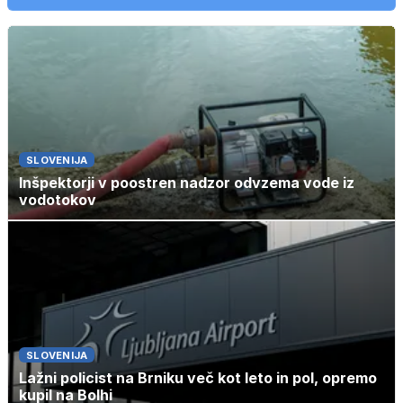
SLOVENIJA
Inšpektorji v poostren nadzor odvzema vode iz
vodotokov
SLOVENIJA
Lažni policist na Brniku več kot leto in pol, opremo
kupil na Bolhi