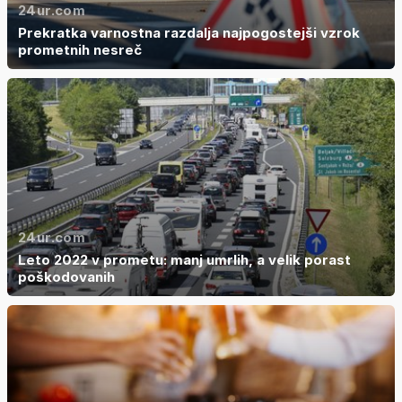
24ur.com
Prekratka varnostna razdalja najpogostejši vzrok
prometnih nesreč
24ur.com
Leto 2022 v prometu: manj umrlih, a velik porast
poškodovanih