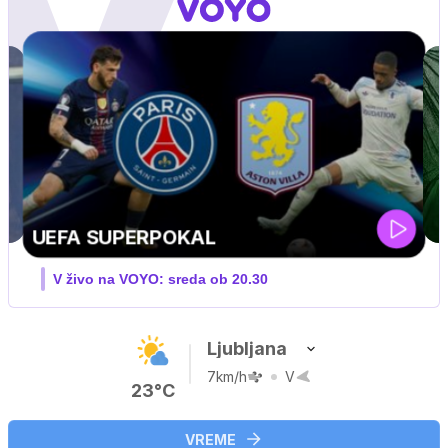
ZUFFA BOXING 10
V živo na VOYO: sobota ob 20.00
Ljubljana
7km/h
V
23°C
VREME