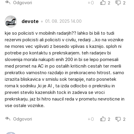
Odgovori
+0
2
2
devote
01. 08. 2025 14.00
kje so policisti v mobilnih radarjih?? lahko bi bili to tudi
rezervni policisti ali policisti v civilu, redarji ...ko na voznike
ne mores vec vplivati z besedo vplivas s kaznijo. sploh ni
potrebe po kontaktu s prekrskarjem. teh radarjev bi
slovenija morala nakupiti enih 200 in bi se lepo pomesali
med promet na AC in po ostalih kriticnih cestah ter merili
prekratko varnostno razdaljo in prekoraceno hitrost. samo
izrazita bliskavica v smislu sok terapije, nato posnetek
roma k sodniku ,ki je AI , ta izda odlocbo o prekrsku in
preveri stevilo kazenskih tock in zadeva se vroci
prekrskarju. jaz bi hitro naucil reda v prometu nevroticne in
vse ostale voznike.
Odgovori
+0
2
2