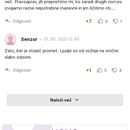
več. Pravzaprav, jih preprečimo mi, ko zaradi drugih norcev
izvajamo razne nepotrebne manevre in jim ščitimo riti....
Odgovori
+7
8
1
Senzor
01. 08. 2025 12.46
Zato, ker je stoječ promet. Ljudje so od vožnje na vročini
slabo odzivni.
Odgovori
+1
5
4
Naloži več