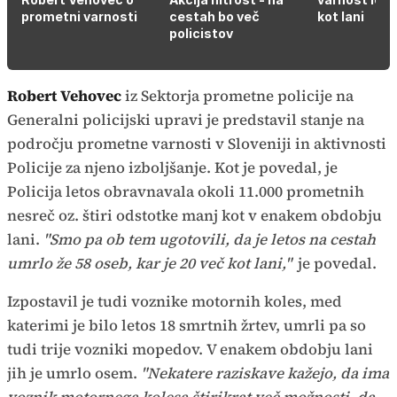
prometni varnosti
cestah bo več
kot lani
policistov
Robert Vehovec
iz Sektorja prometne policije na
Generalni policijski upravi je predstavil stanje na
področju prometne varnosti v Sloveniji in aktivnosti
Policije za njeno izboljšanje. Kot je povedal, je
Policija letos obravnavala okoli 11.000 prometnih
nesreč oz. štiri odstotke manj kot v enakem obdobju
lani.
"Smo pa ob tem ugotovili, da je letos na cestah
umrlo že 58 oseb, kar je 20 več kot lani,"
je povedal.
Izpostavil je tudi voznike motornih koles, med
katerimi je bilo letos 18 smrtnih žrtev, umrli pa so
tudi trije vozniki mopedov. V enakem obdobju lani
jih je umrlo osem.
"Nekatere raziskave kažejo, da ima
voznik motornega kolesa štirikrat več možnosti, da