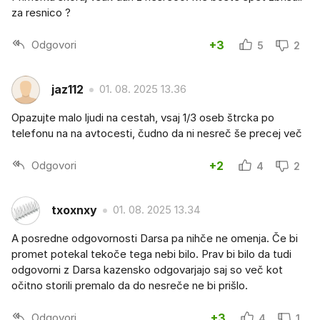
za resnico ?
Odgovori
+3
5
2
jaz112
01. 08. 2025 13.36
Opazujte malo ljudi na cestah, vsaj 1/3 oseb štrcka po
telefonu na na avtocesti, čudno da ni nesreč še precej več
Odgovori
+2
4
2
txoxnxy
01. 08. 2025 13.34
A posredne odgovornosti Darsa pa nihče ne omenja. Če bi
promet potekal tekoče tega nebi bilo. Prav bi bilo da tudi
odgovorni z Darsa kazensko odgovarjajo saj so več kot
očitno storili premalo da do nesreče ne bi prišlo.
Odgovori
+3
4
1