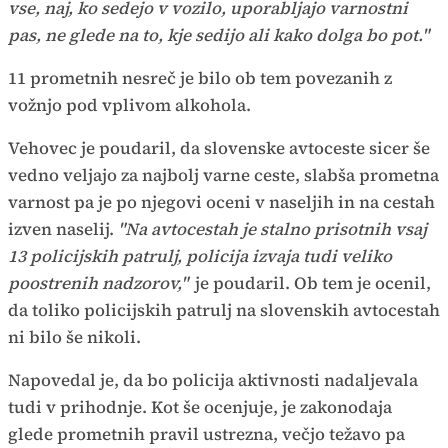
vse, naj, ko sedejo v vozilo, uporabljajo varnostni
pas, ne glede na to, kje sedijo ali kako dolga bo pot."
11 prometnih nesreč je bilo ob tem povezanih z
vožnjo pod vplivom alkohola.
Vehovec je poudaril, da slovenske avtoceste sicer še
vedno veljajo za najbolj varne ceste, slabša prometna
varnost pa je po njegovi oceni v naseljih in na cestah
izven naselij.
"Na avtocestah je stalno prisotnih vsaj
13 policijskih patrulj, policija izvaja tudi veliko
poostrenih nadzorov,"
je poudaril. Ob tem je ocenil,
da toliko policijskih patrulj na slovenskih avtocestah
ni bilo še nikoli.
Napovedal je, da bo policija aktivnosti nadaljevala
tudi v prihodnje. Kot še ocenjuje, je zakonodaja
glede prometnih pravil ustrezna, večjo težavo pa