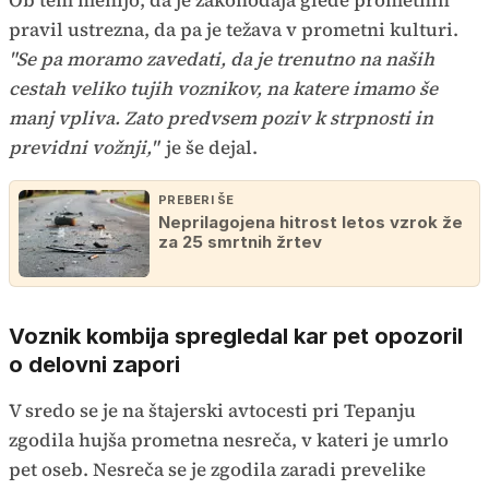
pravil ustrezna, da pa je težava v prometni kulturi.
"Se pa moramo zavedati, da je trenutno na naših
cestah veliko tujih voznikov, na katere imamo še
manj vpliva. Zato predvsem poziv k strpnosti in
previdni vožnji,"
je še dejal.
PREBERI ŠE
Neprilagojena hitrost letos vzrok že
za 25 smrtnih žrtev
Voznik kombija spregledal kar pet opozoril
o delovni zapori
V sredo se je na štajerski avtocesti pri Tepanju
zgodila hujša prometna nesreča, v kateri je umrlo
pet oseb. Nesreča se je zgodila zaradi prevelike