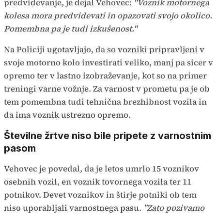
predvidevanje, je dejal Vehovec:
"Voznik motornega
kolesa mora predvidevati in opazovati svojo okolico.
Pomembna pa je tudi izkušenost."
Na Policiji ugotavljajo, da so vozniki pripravljeni v
svoje motorno kolo investirati veliko, manj pa sicer v
opremo ter v lastno izobraževanje, kot so na primer
treningi varne vožnje. Za varnost v prometu pa je ob
tem pomembna tudi tehnična brezhibnost vozila in
da ima voznik ustrezno opremo.
Številne žrtve niso bile pripete z varnostnim
pasom
Vehovec je povedal, da je letos umrlo 15 voznikov
osebnih vozil, en voznik tovornega vozila ter 11
potnikov. Devet voznikov in štirje potniki ob tem
niso uporabljali varnostnega pasu.
"Zato pozivamo