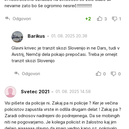
nevarne zato bo še ogromno nesreč!!!!!!!!!!!!!
Odgovori
+2
3
1
Barikus
01. 08. 2025 20.38
Glavni krivec je tranzit skozi Slovenijo in ne Dars, tudi v
Avstrij, Nemčiji dela pokajo prepočasi. Treba je omejit
tranzit skozi Slovenijo
Odgovori
0
0
Svetec 2021
01. 08. 2025 14.58
Vsi pišete da policije ni. Zakaj pa ni policije ? Ker je večina
policistov zapustila vrste in odšla drugam delat ! Zakaj pa ?
Zaradi odnosov nadrejeni do podrejenega. Da se mobingih
niti ne pogovarjamo. Je kolega policist in žalostno kaj jim
delajo ajaaaaaa glavno da imajo vedno kapo oz. pokrivalo