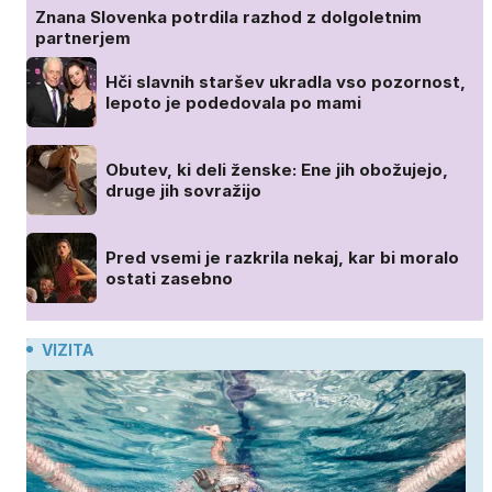
Znana Slovenka potrdila razhod z dolgoletnim
partnerjem
Hči slavnih staršev ukradla vso pozornost,
lepoto je podedovala po mami
Obutev, ki deli ženske: Ene jih obožujejo,
druge jih sovražijo
Pred vsemi je razkrila nekaj, kar bi moralo
ostati zasebno
VIZITA