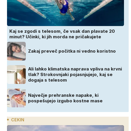
Kaj se zgodi s telesom, če vsak dan plavate 20
minut? Učinki, ki jih morda ne pričakujete
Zakaj preveč počitka ni vedno koristno
Ali lahko klimatska naprava vpliva na krvni
tlak? Strokovnjaki pojasnjujejo, kaj se
dogaja s telesom
Največje prehranske napake, ki
pospešujejo izgubo kostne mase
CEKIN