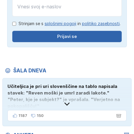
Strinjam se s
splošnimi pogoji
in
politiko zasebnosti
.
Prijavi se
ŠALA DNEVA
Učiteljica je pri uri slovenščine na tablo napisala
stavek: "Reven moški je umrl zaradi lakote."
"Peter, kje je subjekt?" je vprašala. "Verjetno na
pokopališču!"
1187
150