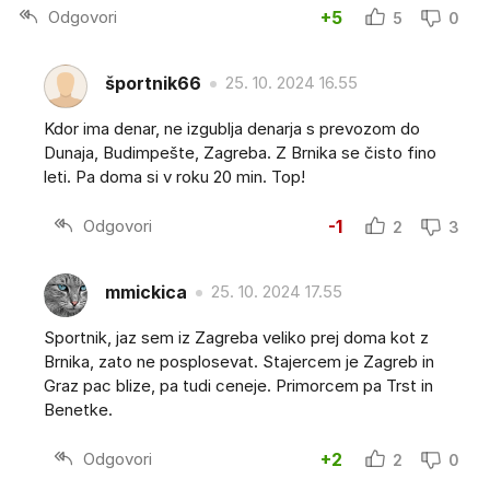
Odgovori
+5
5
0
športnik66
25. 10. 2024 16.55
Kdor ima denar, ne izgublja denarja s prevozom do
Dunaja, Budimpešte, Zagreba. Z Brnika se čisto fino
leti. Pa doma si v roku 20 min. Top!
Odgovori
-1
2
3
mmickica
25. 10. 2024 17.55
Sportnik, jaz sem iz Zagreba veliko prej doma kot z
Brnika, zato ne posplosevat. Stajercem je Zagreb in
Graz pac blize, pa tudi ceneje. Primorcem pa Trst in
Benetke.
Odgovori
+2
2
0