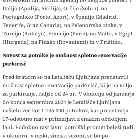
slovenskih turističnih agencij bo mogoče poleteti v
Italijo (Apulija, Sicilija), Grčijo (Solun), na
Portugalsko (Porto, Azori), v Španijo (Madrid,
Tenerife, Gran Canaria), na Zelenortske otoke, v
Turčijo (Antalya), Francijo (Pariz), na Malto, v Egipt
(Hurgada), na Finsko (Rovaniemi) in v Prištino.
Novost za potnike je možnost spletne rezervacije
parkirišč
Pred kratkim so na Letališču Ljubljana predstavili
možnost spletne rezervacije parkirišč, ki je na voljo
za parkiranje, daljše od 24 ur. V obdobju od januarja
do konca septembra 2024 je Letališče Ljubljana
naštelo več kot 1.135.000 potnikov, kar predstavlja
17-odstotno rast v primerjavi z enakim obdobjem
lani. Podobno rast javni potniški promet beleži tudi
v oktobru. V nizki, zimski sezoni, se bo po