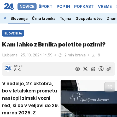
NOVICE
ŠPORT
POP IN
POPKAST
VREME
Slovenija
Črna kronika
Tujina
Gospodarstvo
Znano
SLOVENIJA
Kam lahko z Brnika poletite pozimi?
Ljubljana , 25. 10. 2024 14.59
2 min branja
9
AVTOR:
A.K.
V nedeljo, 27. oktobra,
bo v letalskem prometu
nastopil zimski vozni
red, ki bo v veljavi do 29.
marca 2025. Z