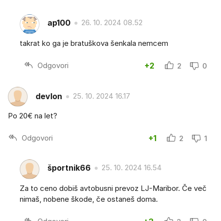
ap100
26. 10. 2024 08.52
takrat ko ga je bratuškova šenkala nemcem
Odgovori
+2
2
0
devlon
25. 10. 2024 16.17
Po 20€ na let?
Odgovori
+1
2
1
športnik66
25. 10. 2024 16.54
Za to ceno dobiš avtobusni prevoz LJ-Maribor. Če več
nimaš, nobene škode, če ostaneš doma.