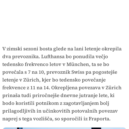
V zimski sezoni bosta glede na lani letenje okrepila
dva prevoznika. Lufthansa bo ponudila večjo
tedensko frekvenco letov v München, ta se bo
povečala s 7 na 10, prevoznik Swiss pa pogostejše
letenje v Zürich, kjer bo tedensko povečanje
frekvence z 11 na 14. Okrepljena povezava v Zürich
prinaša tudi priročnejše dnevne jutranje lete, ki
bodo koristili potnikom z zagotavljanjem bolj
prilagodljivih in učinkovitih potovalnih povezav
naprej s tega vozlišča, so sporočili iz Fraporta.