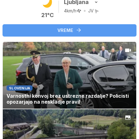
Ljubljana
4km/h
JV
21°C
VREME
SLOVENIJA
Varnostni konvoj brez ustrezne razdalje? Policisti
opozarjajo na neskladje pravil