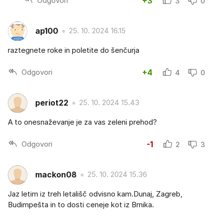
Odgovori
+3
3
0
ap100
25. 10. 2024 16.15
raztegnete roke in poletite do šenčurja
Odgovori
+4
4
0
periot22
25. 10. 2024 15.43
A to onesnaževanje je za vas zeleni prehod?
Odgovori
-1
2
3
mackon08
25. 10. 2024 15.36
Jaz letim iz treh letališč odvisno kam.Dunaj, Zagreb,
Budimpešta in to dosti ceneje kot iz Brnika.