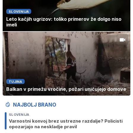
SLOVENIJA
Leto kačjih ugrizov: toliko primerov že dolgo niso
imeli
TUJINA
Balkan v primežu vročine, požari uničujejo domove
NAJBOLJ BRANO
SLOVENIJA
Varnostni konvoj brez ustrezne razdalje? Policisti
opozarjajo na neskladje pravil