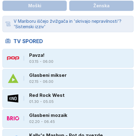
Moški
Ženska
V Mariboru iščejo žvižgača in 'skrivajo nepravilnosti'?
'Sistemski izziv'
TV SPORED
Pavza!
03.15 - 06.00
Glasbeni mikser
02.15 - 06.00
Red Rock West
01.30 - 05.05
Glasbeni mozaik
02.20 - 06.45
Kally's Mashup - Pot do zvezde