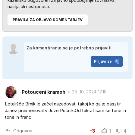
kazensko odgovoren za javno spodbujanje sovraštva,
nasilja ali nestrpnosti.
PRAVILA ZA OBJAVO KOMENTARJEV
Prijavi se
Potouceni kramoh
25. 10. 2024 17.18
Letališče Brnik je začel nazadovati takoj ko ga je pasztir
Janez preimenoval v Jože Pučnik.Od takrat sam še tone in
tone in franc
Odgovori
-3
1
4