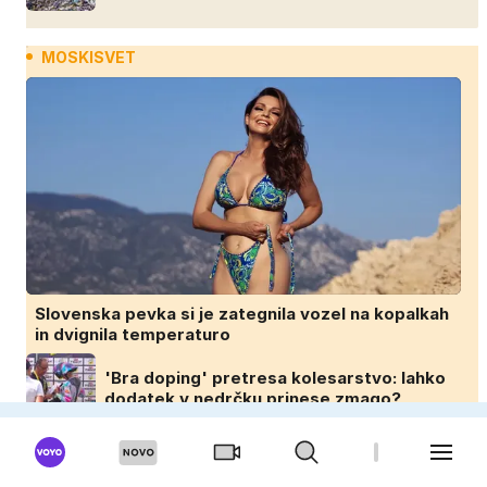
MOSKISVET
Slovenska pevka si je zategnila vozel na kopalkah
in dvignila temperaturo
'Bra doping' pretresa kolesarstvo: lahko
dodatek v nedrčku prinese zmago?
'Rekli so mi, da sem debela': Georgina se
je zaupala Ronaldu, njegov odgovor je