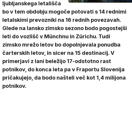
ljubljanskega letališča
bo v tem obdobju mogoče potovati s 14 rednimi
letalskimi prevozniki na 16 rednih povezavah.
Glede na lansko zimsko sezono bodo pogostejši
leti do vozlišč v Münchnu in Zürichu. Tudi
zimsko mrežo letov bo dopolnjevala ponudba
čarterskih letov, in sicer na 15 destinacij. V
primerjavi z lani beležijo 17-odstotno rast
potnikov, do konca leta pa v Fraportu Slovenija
pričakujejo, da bodo našteli več kot 1,4 milijona
potnikov.