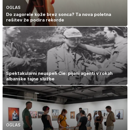
OGLAS
Do zagorele kože brez sonca? Ta nova poletna
rešitev že podira rekorde
Spektakularni neuspeh Cie: pijani agenti v rokah
albanske tajne službe
OGLAS