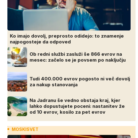
Ko imajo dovolj, preprosto odidejo: to znamenje
najpogosteje da odpoved
Ob redni službi zasluži še 866 evrov na
mesec: začelo se je povsem po naključju
Tudi 400.000 evrov pogosto ni več dovolj
za nakup stanovanja
Na Jadranu še vedno obstaja kraj, kjer
lahko dopustujete poceni: nastanitev že
od 10 evrov, kosilo za pet evrov
MOSKISVET