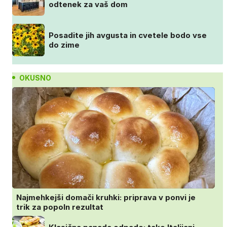
odtenek za vaš dom
Posadite jih avgusta in cvetele bodo vse
do zime
OKUSNO
Najmehkejši domači kruhki: priprava v ponvi je
trik za popoln rezultat