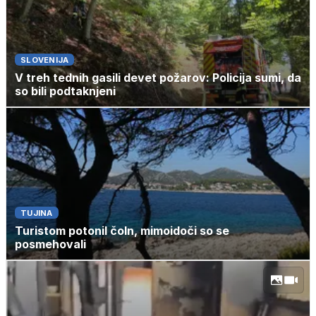
SLOVENIJA
V treh tednih gasili devet požarov: Policija sumi, da
so bili podtaknjeni
TUJINA
Turistom potonil čoln, mimoidoči so se
posmehovali