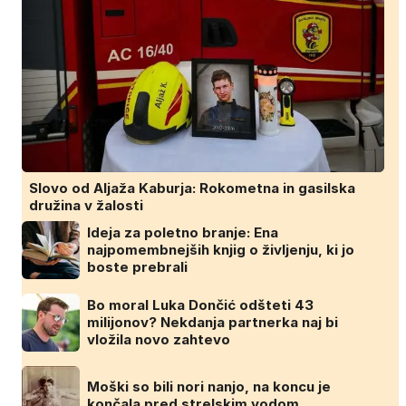
Slovo od Aljaža Kaburja: Rokometna in gasilska
družina v žalosti
Ideja za poletno branje: Ena
najpomembnejših knjig o življenju, ki jo
boste prebrali
Bo moral Luka Dončić odšteti 43
milijonov? Nekdanja partnerka naj bi
vložila novo zahtevo
Moški so bili nori nanjo, na koncu je
končala pred strelskim vodom