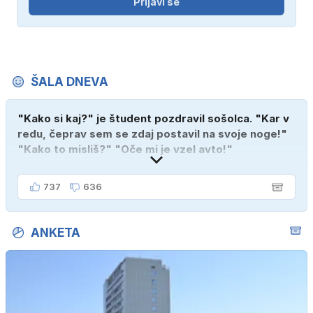
Prijavi se
ŠALA DNEVA
"Kako si kaj?" je študent pozdravil sošolca. "Kar v
redu, čeprav sem se zdaj postavil na svoje noge!"
"Kako to misliš?" "Oče mi je vzel avto!"
737
636
ANKETA