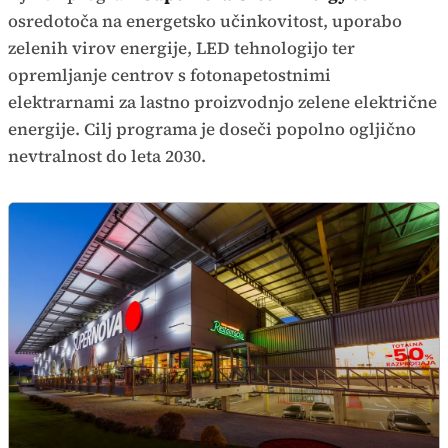
osredotoča na energetsko učinkovitost, uporabo
zelenih virov energije, LED tehnologijo ter
opremljanje centrov s fotonapetostnimi
elektrarnami za lastno proizvodnjo zelene električne
energije. Cilj programa je doseči popolno ogljično
nevtralnost do leta 2030.
Supernova Novo Mesto