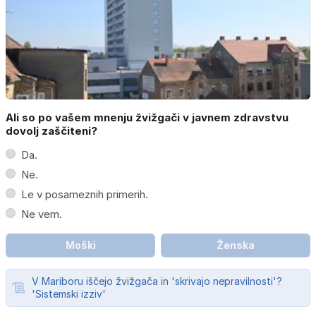
Ali so po vašem mnenju žvižgači v javnem zdravstvu
dovolj zaščiteni?
Da.
Ne.
Le v posameznih primerih.
Ne vem.
Moški
Ženska
V Mariboru iščejo žvižgača in 'skrivajo nepravilnosti'?
'Sistemski izziv'