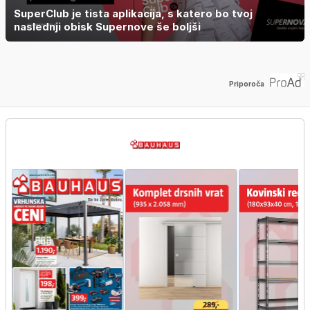
SuperClub je tista aplikacija, s katero bo tvoj
naslednji obisk Supernove še boljši
Priporoča