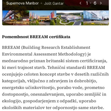
1
6
Supernova Maribor
Supernova Nova Gorica
Supernova Kamnik
Supernova Kranj
Supernova Ptuj
Jošt Gantar
Jošt Gantar
Jošt Gantar
Jošt Gantar
Jošt Gantar
Jošt Gantar
Pomembnost BREEAM certifikata
BREEAM (Building Research Establishment
Environmental Assessment Methodology) je
mednarodno priznan britanski sistem certificiranja,
ki meri trajnost stavb. Tehnični standardi BREEAM
ocenjujejo celoten koncept stavbe v desetih različnih
kategorijah, vključno z zdravjem in dobrobitjo,
energetsko učinkovitostjo, porabo vode, prometno
dostopnostjo, onesnaževanjem, uporabo zemljišč in
ekologijo, gospodarjenjem z odpadki, uporabo
ekoloških materialov ter odpornostjo same stavbe.