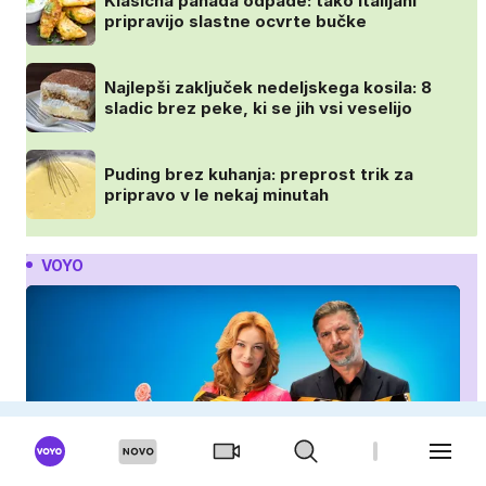
Klasična panada odpade: tako Italijani
pripravijo slastne ocvrte bučke
Najlepši zaključek nedeljskega kosila: 8
sladic brez peke, ki se jih vsi veselijo
Puding brez kuhanja: preprost trik za
pripravo v le nekaj minutah
VOYO