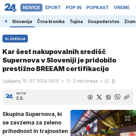
NOVICE
ŠPORT
POP IN
POPKAST
VREME
Slovenija
Črna kronika
Tujina
Gospodarstvo
Znano
SLOVENIJA
Kar šest nakupovalnih središč
Supernova v Sloveniji je pridobilo
prestižno BREEAM certifikacijo
Ljubljana, 10. 07. 2024 00.15
2 min branja
0
AVTOR:
P.R.
Skupina Supernova, ki
se zavzema za zeleno
prihodnost in trajnosten