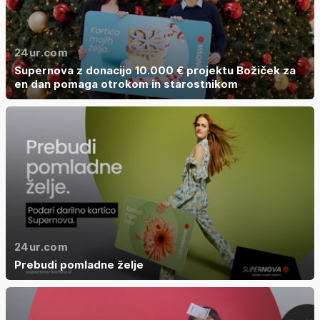
24ur.com
Supernova z donacijo 10.000 € projektu Božiček za
en dan pomaga otrokom in starostnikom
24ur.com
Prebudi pomladne želje