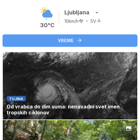
Ljubljana
10km/h
SV
30°C
VREME
TUJINA
Od vrabca do dim suma: nenavadni svet imen
tropskih ciklonov