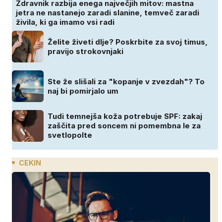
Zdravnik razbija enega največjih mitov: mastna
jetra ne nastanejo zaradi slanine, temveč zaradi
živila, ki ga imamo vsi radi
Želite živeti dlje? Poskrbite za svoj timus,
pravijo strokovnjaki
Ste že slišali za "kopanje v zvezdah"? To
naj bi pomirjalo um
Tudi temnejša koža potrebuje SPF: zakaj
zaščita pred soncem ni pomembna le za
svetlopolte
CEKIN