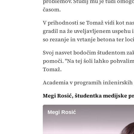
problemov. Študij mu je tudi omogoč
časom.
V prihodnosti se Tomaž vidi kot na
gradil na že uveljavljenem uspehu i
so rezanje in vrtanje betona ter lo
Svoj nasvet bodočim študentom zaklj
pomoči. "Na tej šoli lahko pohvalim
Tomaž.
Academia v programih inženirskih 
Megi Rosić, študentka medijske pr
Megi Rosić