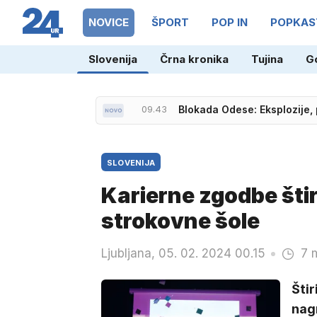
NOVICE
ŠPORT
POP IN
POPKAS
Slovenija
Črna kronika
Tujina
G
10.11
Messi je nazaj: čista 'deset
SLOVENIJA
Karierne zgodbe šti
strokovne šole
Ljubljana, 05. 02. 2024 00.15
7 
Šti
nagr