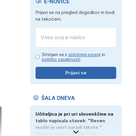
E-NOVICE
Prijavi se na pregled dogodkov in bodi
na tekočem.
Strinjam se s
splošnimi pogoji
in
politiko zasebnosti
.
Prijavi se
ŠALA DNEVA
Učiteljica je pri uri slovenščine na
tablo napisala stavek: "Reven
moški je umrl zaradi lakote."
"Peter, kje je subjekt?" je