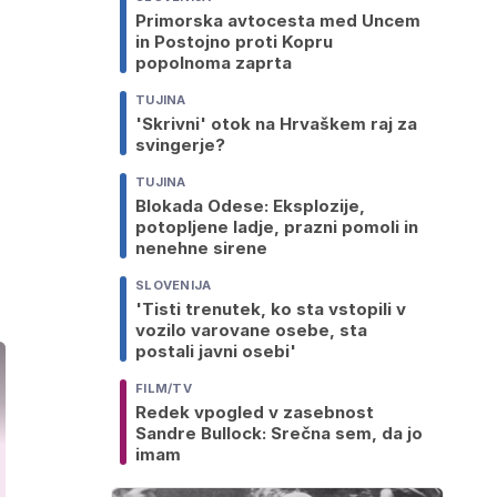
Primorska avtocesta med Uncem
in Postojno proti Kopru
popolnoma zaprta
TUJINA
'Skrivni' otok na Hrvaškem raj za
svingerje?
TUJINA
Blokada Odese: Eksplozije,
potopljene ladje, prazni pomoli in
nenehne sirene
SLOVENIJA
'Tisti trenutek, ko sta vstopili v
vozilo varovane osebe, sta
postali javni osebi'
FILM/TV
Redek vpogled v zasebnost
Sandre Bullock: Srečna sem, da jo
imam