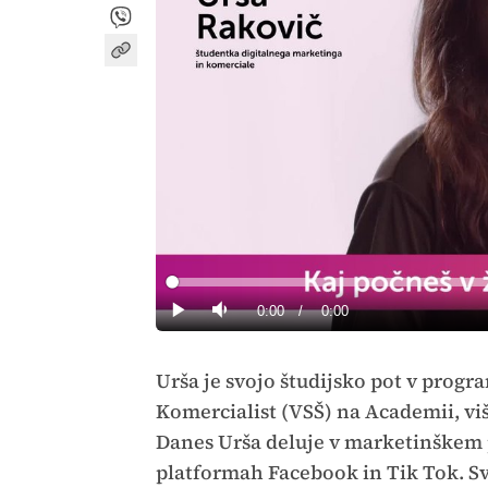
Loaded
:
0%
Current
0:00
/
Duration
0:00
Predvajaj
Tiho
Time
Urša je svojo študijsko pot v prog
Komercialist (VSŠ) na Academii, vi
Danes Urša deluje v marketinškem p
platformah Facebook in Tik Tok. Svo