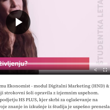
Predvajaj
Cel
nač
ramu Ekonomist - modul Digitalni Marketing (HND) &
šji strokovni šoli opravila z izjemnim uspehom.
odjetju HS PLUS, kjer skrbi za oglaševanje na
je znanje in izkušnje iz študija je uspešno prenesla