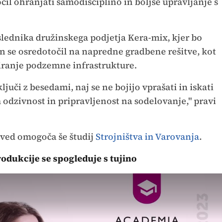
il ohranjati samodisciplino in boljše upravljanje s
slednika družinskega podjetja Kera-mix, kjer bo
n se osredotočil na napredne gradbene rešitve, kot
ciranje podzemne infrastrukture.
uči z besedami, naj se ne bojijo vprašati in iskati
 odzivnost in pripravljenost na sodelovanje," pravi
ved omogoča še študij
Strojništva in Varovanja
.
odukcije se spogleduje s tujino