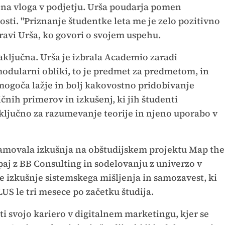
ena vloga v podjetju. Urša poudarja pomen
osti. "Priznanje študentke leta me je zelo pozitivno
ravi Urša, ko govori o svojem uspehu.
naključna. Urša je izbrala Academio zaradi
odularni obliki, to je predmet za predmetom, in
mogoča lažje in bolj kakovostno pridobivanje
nih primerov in izkušenj, ki jih študenti
 ključno za razumevanje teorije in njeno uporabo v
amovala izkušnja na obštudijskem projektu Map the
paj z BB Consulting in sodelovanju z univerzo v
e izkušnje sistemskega mišljenja in samozavest, ki
LUS le tri mesece po začetku študija.
ati svojo kariero v digitalnem marketingu, kjer se