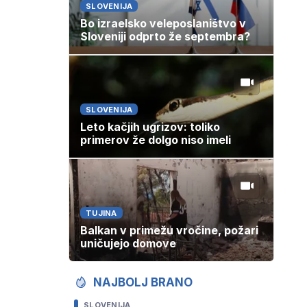
SLOVENIJA
Bo izraelsko veleposlaništvo v
Sloveniji odprto že septembra?
SLOVENIJA
Leto kačjih ugrizov: toliko
primerov že dolgo niso imeli
TUJINA
Balkan v primežu vročine, požari
uničujejo domove
NAJBOLJ BRANO
SLOVENIJA