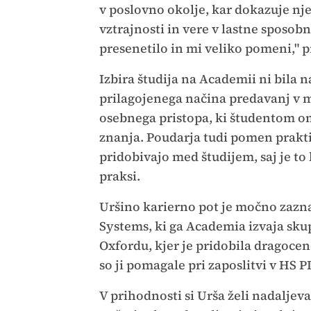
v poslovno okolje, kar dokazuje nj
vztrajnosti in vere v lastne sposobn
presenetilo in mi veliko pomeni," p
Izbira študija na Academii ni bila 
prilagojenega načina predavanj v m
osebnega pristopa, ki študentom o
znanja. Poudarja tudi pomen praktič
pridobivajo med študijem, saj je to
praksi.
Uršino karierno pot je močno zazn
Systems, ki ga Academia izvaja sku
Oxfordu, kjer je pridobila dragocen
so ji pomagale pri zaposlitvi v HS P
V prihodnosti si Urša želi nadaljev