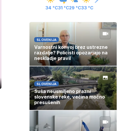
34 °C
31 °C
29 °C
33 °C
SLOVENIJA
Varnostni konvoj brez ustrezne
razdalje? Policisti opozarjajo na
neskladje pravil
SLOVENIJA
ozaslonski
in
Suša neusmiljeno prazni
slovenske reke, večina močno
presušenih