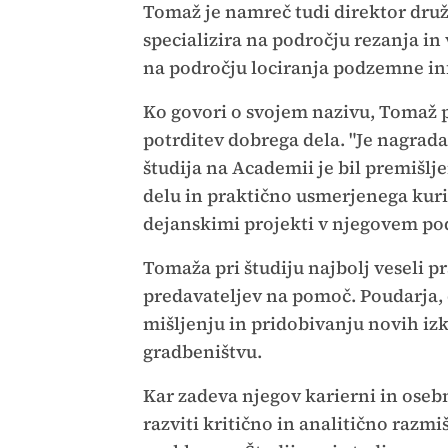
Tomaž je namreč tudi direktor druž
specializira na področju rezanja in 
na področju lociranja podzemne inf
Ko govori o svojem nazivu, Tomaž p
potrditev dobrega dela. "Je nagrada
študija na Academii je bil premišlje
delu in praktično usmerjenega kuri
dejanskimi projekti v njegovem pod
Tomaža pri študiju najbolj veseli 
predavateljev na pomoč. Poudarja, 
mišljenju in pridobivanju novih iz
gradbeništvu.
Kar zadeva njegov karierni in osebn
razviti kritično in analitično razmi