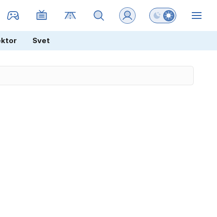
Preklopi barvni na
ZIN
ektor
Svet