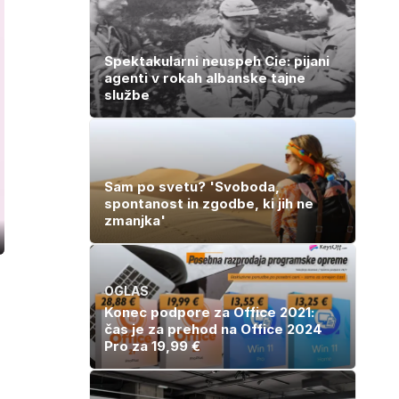
Spektakularni neuspeh Cie: pijani
agenti v rokah albanske tajne
službe
Sam po svetu? 'Svoboda,
spontanost in zgodbe, ki jih ne
zmanjka'
ozaslonski
in
OGLAS
Konec podpore za Office 2021:
čas je za prehod na Office 2024
Pro za 19,99 €