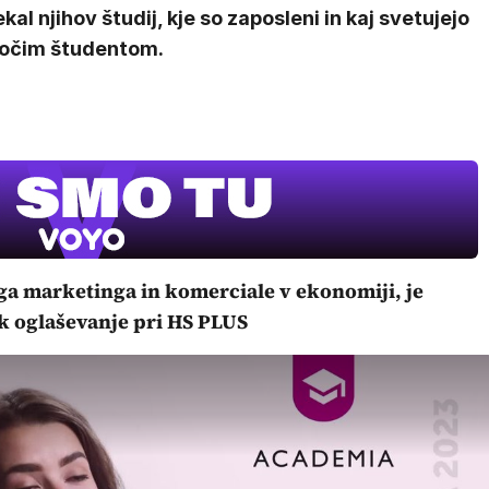
kal njihov študij, kje so zaposleni in kaj svetujejo
očim študentom.
IQ 160
Nova hrvaš
ga marketinga in komerciale v ekonomiji, je
ok oglaševanje pri HS PLUS