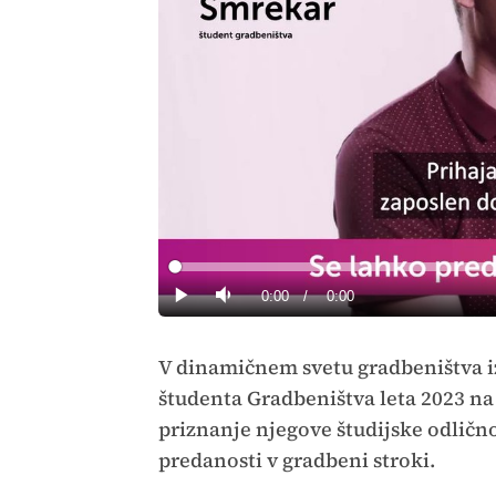
Loaded
:
0%
Current
0:00
/
Duration
0:00
Predvajaj
Tiho
Time
V dinamičnem svetu gradbeništva iz
študenta Gradbeništva leta 2023 na 
priznanje njegove študijske odličn
predanosti v gradbeni stroki.