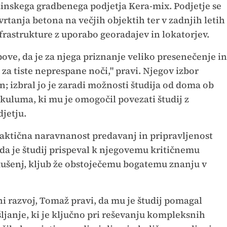
inskega gradbenega podjetja Kera-mix. Podjetje se
vrtanja betona na večjih objektih ter v zadnjih letih
rastrukture z uporabo georadajev in lokatorjev.
ove, da je za njega priznanje veliko presenečenje in
 za tiste neprespane noči," pravi. Njegov izbor
n; izbral jo je zaradi možnosti študija od doma ob
kuluma, ki mu je omogočil povezati študij z
jetju.
praktična naravnanost predavanj in pripravljenost
da je študij prispeval k njegovemu kritičnemu
kušenj, kljub že obstoječemu bogatemu znanju v
i razvoj, Tomaž pravi, da mu je študij pomagal
šljanje, ki je ključno pri reševanju kompleksnih