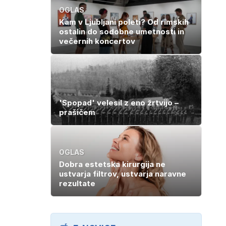
OGLAS
Kam v Ljubljani poleti? Od rimskih
ostalin do sodobne umetnosti in
večernih koncertov
'Spopad' velesil z eno žrtvijo –
prašičem
OGLAS
Dobra estetska kirurgija ne
ustvarja filtrov, ustvarja naravne
rezultate