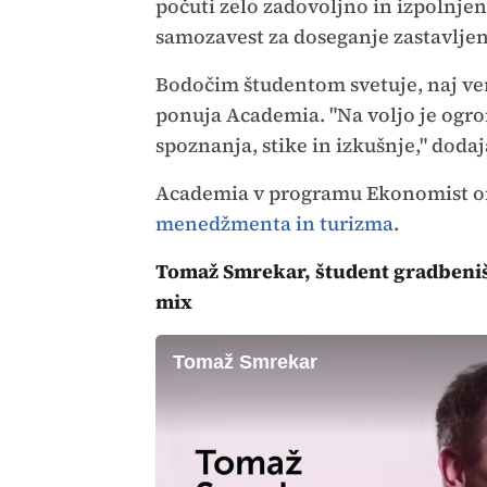
počuti zelo zadovoljno in izpolnjeno
samozavest za doseganje zastavljeni
Bodočim študentom svetuje, naj verja
ponuja Academia. "Na voljo je ogro
spoznanja, stike in izkušnje," dodaj
Academia v programu Ekonomist o
menedžmenta in turizma
.
Tomaž Smrekar, študent gradbeniš
mix
Tomaž Smrekar