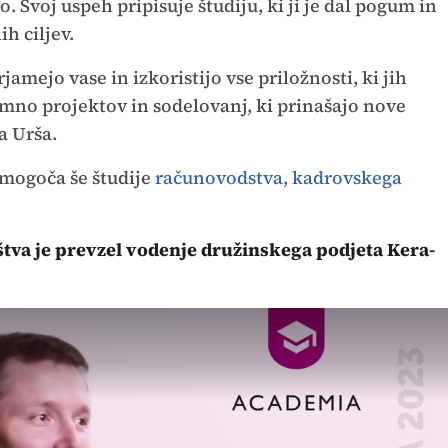
. Svoj uspeh pripisuje študiju, ki ji je dal pogum in
h ciljev.
mejo vase in izkoristijo vse priložnosti, ki jih
mno projektov in sodelovanj, ki prinašajo nove
a Urša.
mogoča še študije
računovodstva, kadrovskega
tva je prevzel vodenje družinskega podjeta Kera-