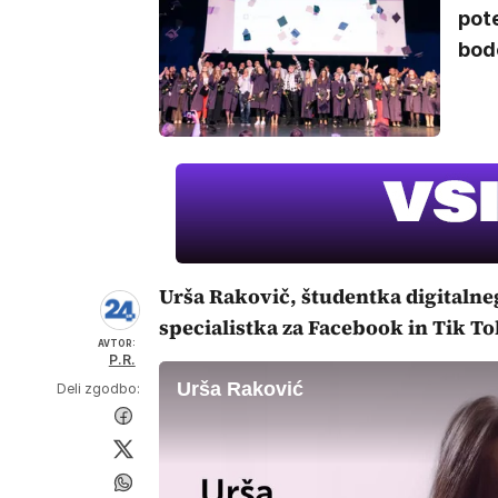
pote
bod
Urša Rakovič, študentka digitalne
specialistka za Facebook in Tik T
AVTOR:
P.R.
Urša Raković
Deli zgodbo: