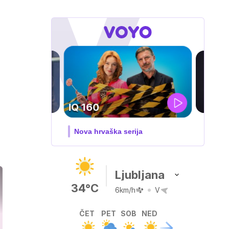
ka serija
Ljubljana
34°C
6km/h
V
ČET
PET
SOB
NED