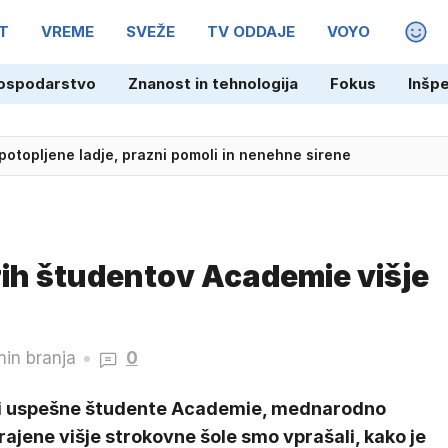
T
VREME
SVEŽE
TV ODDAJE
VOYO
MAGA
ospodarstvo
Znanost in tehnologija
Fokus
Inšp
ka' argentinskega genija v pokalu
rih študentov Academie višje
min branja
0
ri uspešne študente Academie, mednarodno
ajene višje strokovne šole smo vprašali, kako je