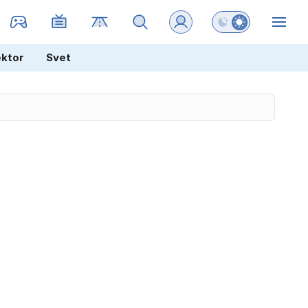
Preklopi barvni na
ZIN
ektor
Svet