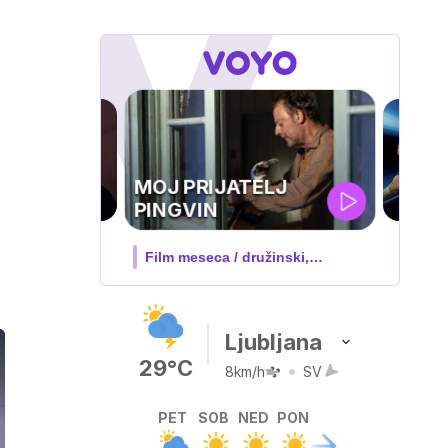
h
UEFA
SUPERPOKAL
V živo na VOYO: sreda ob 20.30
Ljubljana
29°C
8km/h
SV
PET
SOB
NED
PON