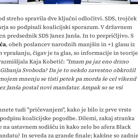
d streho spravila dve ključni odločitvi. SDS, trojček
rja so podpisali koalicijski sporazum. V državnem
en predsednik SDS Janez Janša. In to prepričljivo. S
ća
, obeh poslancev narodnih manjšin in +1 glasu iz
prašanju, čigav je ta glas, so informacije in teorije
 razmišljala Kaja Kobetič:
"Imam pa jaz eno drzno
iz Gibanja Svoboda? Da je to nekdo zavestno obkrožil
 mojem mnenju se tisti petek pa morda še cel vikend
nez Janša postal novi mandatar. Ampak so se vsi
ete tudi "pričevanjem", kako je bilo iz prve vrste
i podpisu koalicijske pogodbe. Dilemi, zakaj stranka
e na ustavnem sodišču in kako zelo bo afera Black
ndatu? In seveda za grande finale; kakšne so zadnj