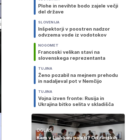
Plohe in nevihte bodo zajele večji
del države
SLOVENIJA
Inšpektorji v poostren nadzor
odvzema vode iz vodotokov
NOGOMET
Francoski velikan stavi na
slovenskega reprezentanta
TUJINA
Ženo pozabil na mejnem prehodu
in nadaljeval pot v Nemčijo
TUJINA
Vojna izven fronte: Rusija in
Ukrajina bitko selita v skladišča
OGLAS
Kam v Ljubljani poleti? Od rimskih