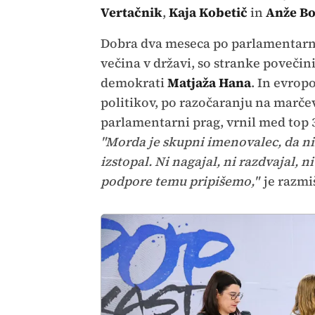
Vertačnik
,
Kaja Kobetič
in
Anže Bo
Dobra dva meseca po parlamentarnih
večina v državi, so stranke povečin
demokrati
Matjaža Hana
. In evrop
politikov, po razočaranju na marčev
parlamentarni prag, vrnil med top 3
"Morda je skupni imenovalec, da ni
izstopal. Ni nagajal, ni razdvajal, 
podpore temu pripišemo,"
je razmi