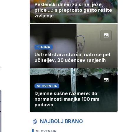
Peklenski dnevi za srne, ježe,
ptice ...: s preprosto gesto rešite
življenje
TUJINA
Ustrelil stara starša, nato še pet
učiteljev, 30 učencev ranjenih
t
SLOVENIJA
Izjemne sušne razmere: do
normalnosti manjka 100 mm
padavin
NAJBOLJ BRANO
SLOVENIJA