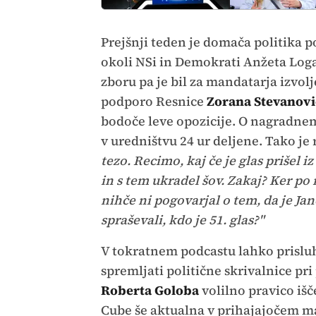
Prejšnji teden je domača politika po
okoli NSi in Demokrati Anžeta Loga
zboru pa je bil za mandatarja izvolj
podporo Resnice
Zorana Stevanovi
bodoče leve opozicije. O nagradnem v
v uredništvu 24 ur deljene. Tako je
tezo. Recimo, kaj če je glas prišel 
in s tem ukradel šov. Zakaj? Ker po
nihče ni pogovarjal o tem, da je Ja
spraševali, kdo je 51. glas?"
V tokratnem podcastu lahko prisluhn
spremljati politične skrivalnice pr
Roberta Goloba
volilno pravico išč
Cube še aktualna v prihajajočem ma