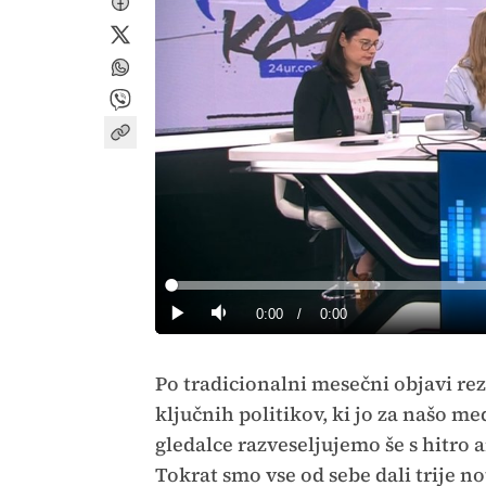
Loaded
:
0%
Current
0:00
/
Duration
0:00
Predvajaj
Tiho
Time
Po tradicionalni mesečni objavi re
ključnih politikov, ki jo za našo me
gledalce razveseljujemo še s hitro 
Tokrat smo vse od sebe dali trije no