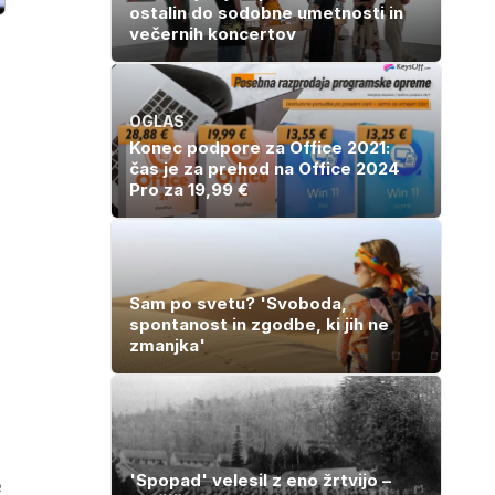
ostalin do sodobne umetnosti in
večernih koncertov
OGLAS
Konec podpore za Office 2021:
čas je za prehod na Office 2024
Pro za 19,99 €
Sam po svetu? 'Svoboda,
spontanost in zgodbe, ki jih ne
zmanjka'
'Spopad' velesil z eno žrtvijo –
e