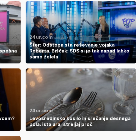
24ur.com
Šter: Odstopa sta reševanje vojaka
uspešna
Roberta. Biščak: SDS si je tak napad lahko
samo želela
24ur.com
lvcem?
Levosredinsko kosilo in srečanje desnega
pola: ista ura, streljaj proč