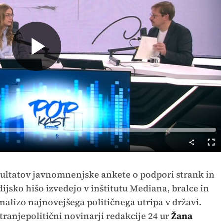
Predvajaj
Cel
nač
zultatov javnomnenjske ankete o podpori strank in
dijsko hišo izvedejo v inštitutu Mediana, bralce in
analizo najnovejšega političnega utripa v državi.
tranjepolitični novinarji redakcije 24 ur
Žana