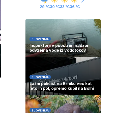
29 °C
30 °C
33 °C
36 °C
SLOVENIJA
Inšpektorji v poostren nadzor
odvzema vode iz vodotokov
ozaslonski
SLOVENIJA
in
Lažni policist na Brniku več kot
leto in pol, opremo kupil na Bolhi
SLOVENIJA