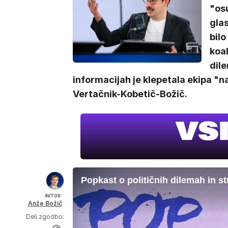
"os
glas
bilo
koal
dile
informacijah je klepetala ekipa "n
Vertačnik-Kobetič-Božič.
Popkast o političnih dilemah in s
AVTOR:
Anže Božič
Deli zgodbo: