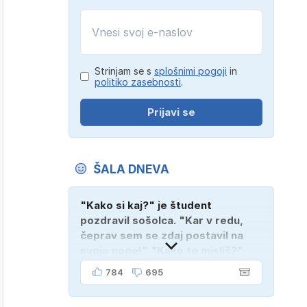
Strinjam se s
splošnimi pogoji
in
politiko zasebnosti
.
Prijavi se
ŠALA DNEVA
"Kako si kaj?" je študent
pozdravil sošolca. "Kar v redu,
čeprav sem se zdaj postavil na
svoje noge!" "Kako to misliš?"
"Oče mi je vzel avto!"
784
695