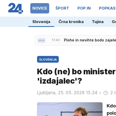
NOVICE
ŠPORT
POP IN
POPKAS
Slovenija
Črna kronika
Tujina
G
17.54
Po aretaciji zaradi umora i
17.43
Plohe in nevihte bodo zajele
SLOVENIJA
Kdo (ne) bo minister 
'izdajalec'?
Ljubljana, 25. 05. 2026 15.34
2 
Kdo 
polo