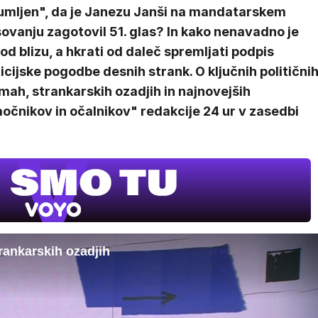
umljen", da je Janezu Janši na mandatarskem
ovanju zagotovil 51. glas? In kako nenavadno je
 od blizu, a hkrati od daleč spremljati podpis
icijske pogodbe desnih strank. O ključnih politični
mah, strankarskih ozadjih in najnovejših
aočnikov in očalnikov" redakcije 24 ur v zasedbi
trankarskih ozadjih