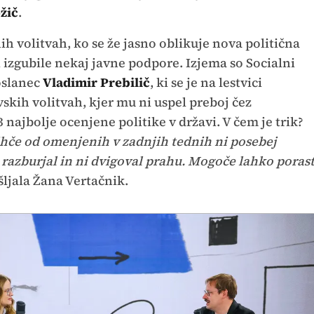
žič
.
 volitvah, ko se že jasno oblikuje nova politična
i izgubile nekaj javne podpore. Izjema so Socialni
oslanec
Vladimir Prebilič
, ki se je na lestvici
skih volitvah, kjer mu ni uspel preboj čez
 najbolje ocenjene politike v državi. V čem je trik?
hče od omenjenih v zadnjih tednih ni posebej
ni razburjal in ni dvigoval prahu. Mogoče lahko poras
šljala Žana Vertačnik.