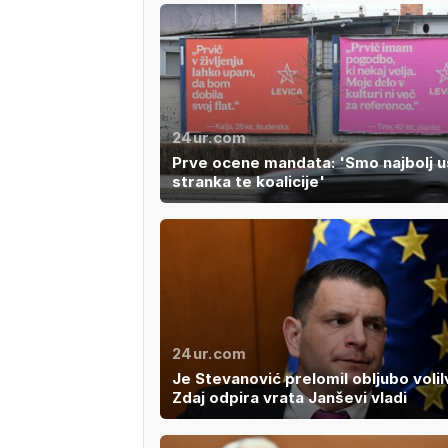
24ur.com
Prve ocene mandata: 'Smo najbolj 
stranka te koalicije'
24ur.com
Je Stevanović prelomil obljubo voli
Zdaj odpira vrata Janševi vladi