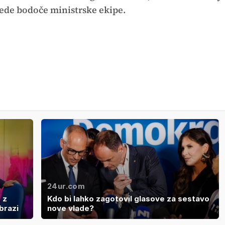
lede bodoče ministrske ekipe.
24ur.com
 z
Kdo bi lahko zagotovil glasove za sestavo
brazi
nove vlade?