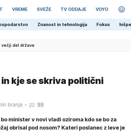
T
VREME
SVEŽE
TV ODDAJE
VOYO
MAGA
ospodarstvo
Znanost in tehnologija
Fokus
Inšp
zpuščen, na prostosti nato ubil še eno žensko
 večji del države
in kje se skriva politični
min branja
99
bo minister v novi vladi oziroma kdo se bo za
žaj obrisal pod nosom? Kateri poslanec z leve je