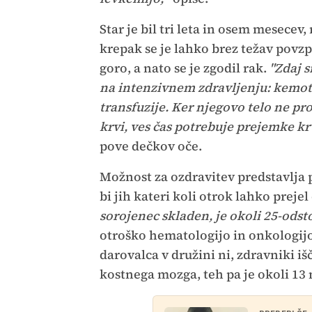
Star je bil tri leta in osem mesecev,
krepak se je lahko brez težav povz
goro, a nato se je zgodil rak.
"Zdaj 
na intenzivnem zdravljenju: kemot
transfuzije. Ker njegovo telo ne pr
krvi, ves čas potrebuje prejemke kr
pove dečkov oče.
Možnost za ozdravitev predstavlja 
bi jih kateri koli otrok lahko prej
sorojenec skladen, je okoli 25-odst
otroško hematologijo in onkologijo
darovalca v družini ni, zdravniki iš
kostnega mozga, teh pa je okoli 13 