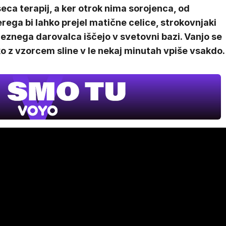
ca terapij, a ker otrok nima sorojenca, od
rega bi lahko prejel matične celice, strokovnjaki
eznega darovalca iščejo v svetovni bazi. Vanjo se
o z vzorcem sline v le nekaj minutah vpiše vsakdo.
MOJ PRIJA
PINGVIN
Film meseca /
pustolovski