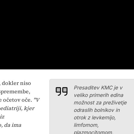
, dokler niso
Presaditev KMC je v
 spremembe,
veliko primerih edina
e očetov oče.
"V
možnost za preživetje
diatriji, kjer
odraslih bolnikov in
iz
otrok z levkemijo,
, da ima
limfomom,
plazmocitomom,