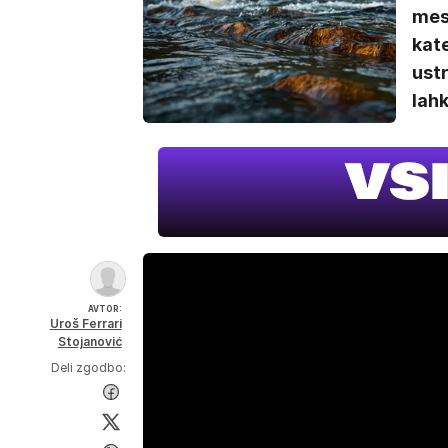
mese
kate
ustr
lahk
AVTOR:
Uroš Ferrari
Stojanović
Deli zgodbo: