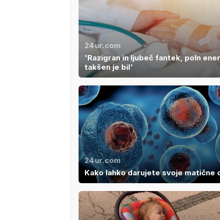
24ur.com
'Razigran in ljubeč fantek, poln ener
takšen je bil'
24ur.com
Kako lahko darujete svoje matične 