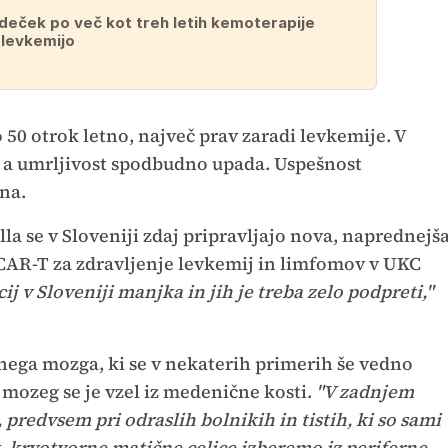
 deček po več kot treh letih kemoterapije
levkemijo
 50 otrok letno, največ prav zaradi levkemije. V
a, a umrljivost spodbudno upada. Uspešnost
tna.
lla se v Sloveniji zdaj pripravljajo nova, naprednejš
CAR-T za zdravljenje levkemij in limfomov v UKC
ij v Sloveniji manjka in jih je treba zelo podpreti,"
nega mozga, ki se v nekaterih primerih še vedno
i, mozeg se je vzel iz medenične kosti.
"V zadnjem
predvsem pri odraslih bolnikih in tistih, ki so sami
k, krvotvorne matične celice izberemo iz periferne