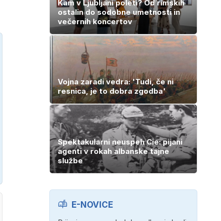
Kam v Ljubljani poleti? Od rimskih
ostalin do sodobne umetnosti in
večernih koncertov
Vojna zaradi vedra: 'Tudi, če ni
resnica, je to dobra zgodba'
Spektakularni neuspeh Cie: pijani
agenti v rokah albanske tajne
službe
E-NOVICE