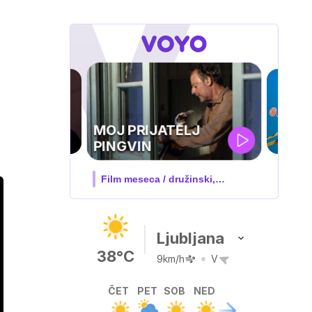
TELJ
IQ 160
 družinski,
Nova hrvaška serija
Ljubljana
38°C
9km/h
V
ČET
PET
SOB
NED