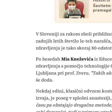
PREBERI ŠE
Šestletni
premagal 
V Sloveniji za rakom zboli približno
zadnjih letih število le-teh narašč
zdravljenja je tako skoraj 80-odsto
Po besedah
Mia Kneževića
iz Educe
zdravljenja s pomočjo tehnologije 
Ljubljana pri prof. Zveru.
"Takih akc
še doda.
Nekdaj edini, klasični odvzem kost
izvaja, je poseg v splošni anastezij
času pa obstajajo drugačne metode, 
sebi darovalci, tudi v primeru otro