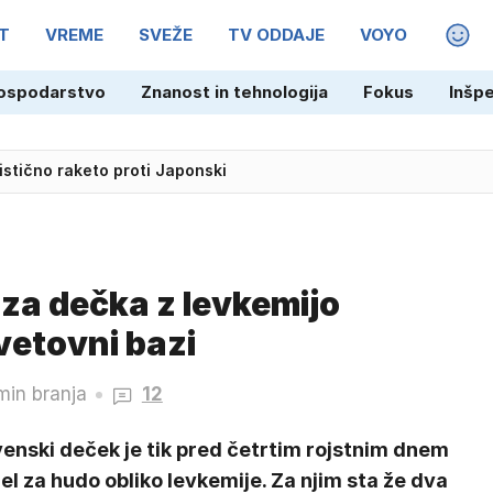
T
VREME
SVEŽE
TV ODDAJE
VOYO
MAGA
listično raketo proti Japonski
ospodarstvo
Znanost in tehnologija
Fokus
Inšp
šno domovanje v Atlanti
 za dečka z levkemijo
vetovni bazi
min branja
12
enski deček je tik pred četrtim rojstnim dnem
el za hudo obliko levkemije. Za njim sta že dva