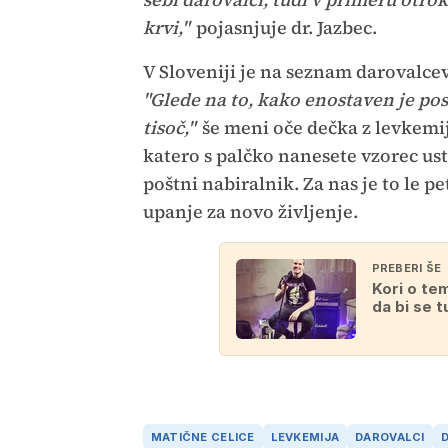
krvi,"
pojasnjuje dr. Jazbec.
V Sloveniji je na seznam darovalcev
"Glede na to, kako enostaven je posto
tisoč,"
še meni oče dečka z levkemij
katero s palčko nanesete vzorec ustn
poštni nabiralnik. Za nas je to le 
upanje za novo življenje.
PREBERI ŠE
Kori o tem
da bi se 
MATIČNE CELICE
LEVKEMIJA
DAROVALCI