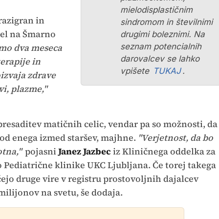
mielodisplastičnim
 razigran in
sindromom in številnimi
pel na Šmarno
drugimi boleznimi. Na
smo dva meseca
seznam potencialnih
darovalcev se lahko
erapije in
vpišete
TUKAJ
.
oizvaja zdrave
vi, plazme,"
presaditev matičnih celic, vendar pa so možnosti, da
el od enega izmed staršev, majhne.
"Verjetnost, da bo
otna,"
pojasni
Janez Jazbec
iz Kliničnega oddelka za
 Pediatrične klinike UKC Ljubljana. Če torej takega
čejo druge vire v registru prostovoljnih dajalcev
milijonov na svetu, še dodaja.