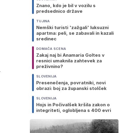
Znano, kdo je bil v vozilu s
predsednico države
TUJINA
Nemški turisti 'zažgali' luksuzni
apartma: peli, se zabavali in kazali
sredinec
DOMAČA SCENA
Zakaj naj bi Anamaria Goltes v
resnici umaknila zahtevek za
preživnino?
a
SLOVENIJA
Presenečenja, povratniki, novi
obrazi: boj za županski stolček
SLOVENIJA
Hojs in Počivalšek kršila zakon o
integriteti, oglobljena s 400 evri