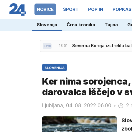
NOVICE
ŠPORT
POP IN
POPKAS
13.51
Severna Koreja izstrelila ba
Slovenija
Črna kronika
Tujina
G
13.37
Usher razkazal svoje razko
SLOVENIJA
Ker nima sorojenca,
darovalca iščejo v s
Ljubljana, 04. 08. 2022 06.00
2 
Slov
zbol