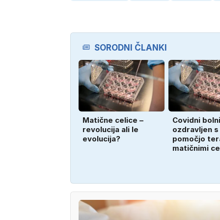
SORODNI ČLANKI
Matične celice –
Covidni boln
revolucija ali le
ozdravljen s
evolucija?
pomočjo tera
matičnimi ce