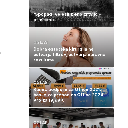
'Spopad' velesil z eno žrtvijo –
prašičem
OGLAS
Dobra estetska kirurgija ne
o
ustvarja filtrov, ustvarja naravne
rezultate
OGLAS
Konec podpore za Office 2021:
čas je za prehod na Office 2024
Pro za 19,99 €
OGLAS