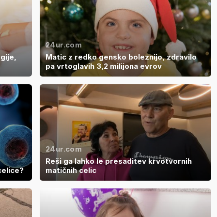
24ur.com
gije,
Matic z redko gensko boleznijo, zdravilo
pa vrtoglavih 3,2 milijona evrov
24ur.com
Reši ga lahko le presaditev krvotvornih
celice?
matičnih celic