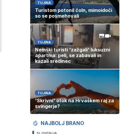
TUJINA
Turistom potonil čoln, mimoidoči
so se posmehovali
TUJINA
Nemški turisti 'zažgali' luksuzni
apartma: peli, se zabavali in
kazali sredinec
TUJINA
'Skrivni' otok na Hrvaškem raj za
svingerje?
NAJBOLJ BRANO
SLOVENIJA