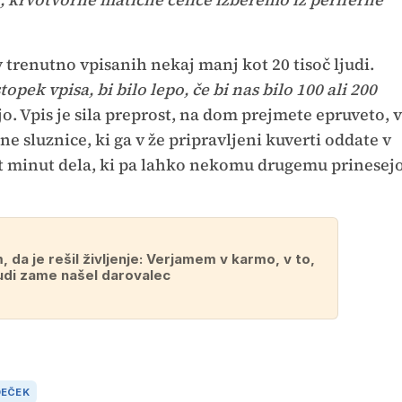
 trenutno vpisanih nekaj manj kot 20 tisoč ljudi.
pek vpisa, bi bilo lepo, če bi nas bilo 100 ali 200
o. Vpis je sila preprost, na dom prejmete epruveto, v
e sluznice, ki ga v že pripravljeni kuverti oddate v
pet minut dela, ki pa lahko nekomu drugemu prinesej
, da je rešil življenje: Verjamem v karmo, v to,
tudi zame našel darovalec
DEČEK