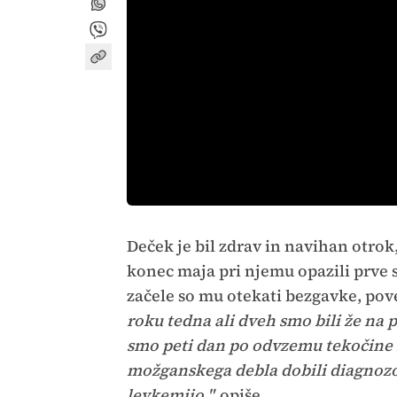
Deček je bil zdrav in navihan otrok
konec maja pri njemu opazili prve
začele so mu otekati bezgavke, pov
roku tedna ali dveh smo bili že na pe
smo peti dan po odvzemu tekočine 
možganskega debla dobili diagnozo
levkemijo,"
opiše.