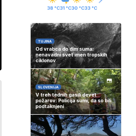
38 °C
31 °C
30 °C
33 °C
TUJINA
Od vrabca do dim suma:
nenavadni svet imen tropskih
ciklonov
SLOVENIJA
V treh tednih gasili devet
požarov: Policija sumi, da so bili
podtaknjeni