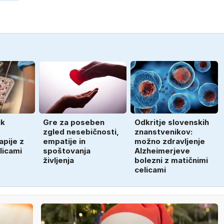
ik
Gre za poseben
Odkritje slovenskih
zgled nesebičnosti,
znanstvenikov:
pije z
empatije in
možno zdravljenje
licami
spoštovanja
Alzheimerjeve
življenja
bolezni z matičnimi
celicami