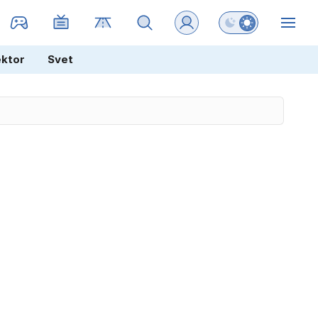
Preklopi barvni na
ZIN
ektor
Svet