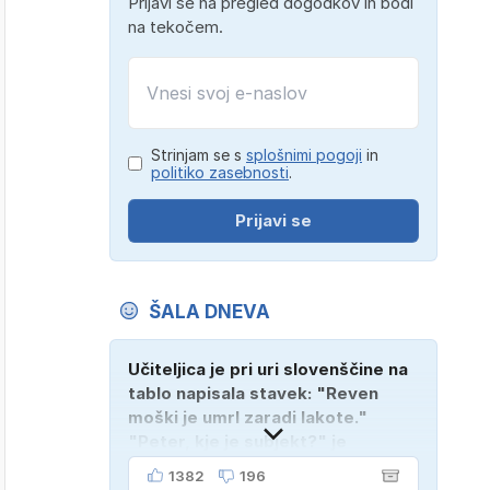
Prijavi se na pregled dogodkov in bodi
na tekočem.
Strinjam se s
splošnimi pogoji
in
politiko zasebnosti
.
Prijavi se
ŠALA DNEVA
Učiteljica je pri uri slovenščine na
tablo napisala stavek: "Reven
moški je umrl zaradi lakote."
"Peter, kje je subjekt?" je
vprašala. "Verjetno na
1382
196
pokopališču!"